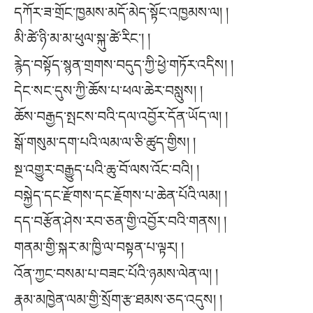
དཀོར་ཟ་གྲོང་ཁྱམས་མདོ་མེད་སྟོང་འཁྱམས་ལ། །
མི་ཚེ་ཉི་མ་མ་ཕུལ་སྐུ་ཚེ་རིང༌། །
རྙེད་བསྟོད་སྙན་གྲགས་བདུད་ཀྱི་ཕྱེ་གཏོར་འདིས། །
དེང་སང་དུས་ཀྱི་ཆོས་པ་ཕལ་ཆེར་བསླུས། །
ཆོས་བརྒྱད་སྤངས་བའི་དལ་འབྱོར་དོན་ཡོད་ལ། །
སྒོ་གསུམ་དག་པའི་ལམ་ལ་ཅི་ཚུད་གྱིས། །
སྔ་འགྱུར་བརྒྱུད་པའི་ཆུ་བོ་ལས་འོང་བའི། །
བསྐྱེད་དང་རྫོགས་དང་རྗོགས་པ་ཆེན་པོའི་ལམ། །
དད་བརྩོན་ཤེས་རབ་ཅན་གྱི་འབྱོར་བའི་གནས། །
གནམ་གྱི་སྐར་མ་ཁྱི་ལ་བསྟན་པ་ལྟར། །
འོན་ཀྱང་བསམ་པ་བཟང་པོའི་ཉམས་ལེན་ལ། །
རྣམ་མཁྱེན་ལམ་གྱི་སྲོག་རྩ་ཐམས་ཅད་འདུས། །