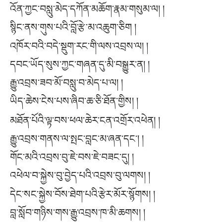
འོན་ཀྱང་བསླུ་མེད་དཀོན་མཆོག་རྣམ་གསུམ་ལ། །
སྙིང་ནས་གུས་པའི་བློ་རྩེ་མ་འཆུག་ཅིག །
འཁོར་བའི་བདེ་སྡུག་རང་གི་ལས་འབྲས་ལ། །
དབང་ཡོད་སུས་ཀྱང་གཞན་དུ་མི་བསྒྱུར་ན། །
རྒྱུ་འབྲས་ཟབ་མོ་བསླུ་བ་མེད་པ་ལ། །
ཡིད་ཆེས་ངེས་པས་ཞིབ་ཆ་ཅི་ཐོན་གྱིས། །
མཐོན་པོའི་ལྟ་བས་ཕལ་ཆེར་ངན་འགྲོར་འཕེན། །
རྒྱུ་འབྲས་གནས་ལ་སྤང་བླང་མ་ཞན་དང༌། །
གོང་མའི་འབྲས་བུ་ཇེ་བས་ཇེ་བཟང་དུ། །
འཕེལ་བ་སྐྱེས་བུ་བྱེད་པའི་འབྲས་བུ་ལགས། །
དེང་སང་སྐྱེས་བོས་ཐེག་པའི་རྩེར་མོར་སྙོགས། །
བླ་སློབ་གཉིས་གས་རྒྱུ་འབྲས་ཁ་མི་ཆགས། །