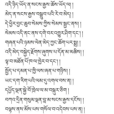
འདི་ཉིད་ཡོད་ན་སངས་རྒྱས་ཆོས་ཡོད་ལ། །
མེད་ན་སངས་རྒྱས་བསྒྲུབ་པའི་རེ་བ་མེད། །
དེ་ཕྱིར་བྱང་ཆུབ་སེམས་ཀྱིས་སེམས་སྦྱང་ནས། །
སེམས་འདི་ནང་ནས་དགེ་བར་འགྱུར་ཤིག་དང༌། །
གཞན་པའི་ཉམས་ལེན་མེད་ཀྱང་ཆོག་པར་སྨྲ། །
འདི་མེད་བསྐྱེད་རྗོགས་ཞུགས་པ་དོན་མ་མཆིས། །
ལྟ་བ་མཐོན་པོ་ཁ་ལ་ཁྱེར་བ་དང༌། །
སྤྱོད་པ་དམན་པ་ཁྱི་ལས་ཞན་པ་གཉིས། །
ཡང་དག་རིག་པའི་ལམ་དུ་འགལ་བས་ན། །
དཔྱོད་ལྡན་སྐྱེ་བོ་ཁྲེལ་ལ་མ་བསྐུར་ཅིག །
བཀའ་དྲིན་གསུམ་ལྡན་བླ་མ་སངས་རྒྱས་དངོས། །
བལྟས་ནས་མོས་པས་གསོལ་བ་འདེབས་པས་ན། །