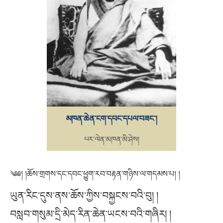
མཁན་ཆེན་ངག་དབང་དཔལ་བཟང་།
པར་ལེན་མཁན་མི་ཤེས།
༄༅། །ཆོས་གྲགས་དང་དབང་ཕྱུག་རབ་བརྟན་གཉིས་ལ་གདམས་པ། །
ཡུན་རིང་དུས་ནས་ཆོས་ཀྱིས་བསྐྱངས་བའི་བུ། །
བསླབ་གསུམ་དྲི་མེད་རིན་ཆེན་ཡངས་བའི་གཞིར། །