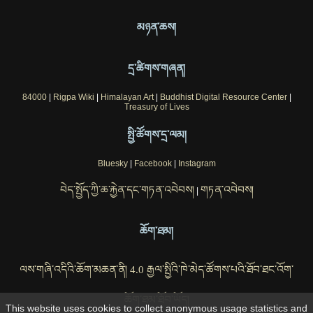
མཉན་ཆས།
དྲ་ཚིགས་གཞན།
84000
|
Rigpa Wiki
|
Himalayan Art
|
Buddhist Digital Resource Center
|
Treasury of Lives
སྤྱི་ཚོགས་དྲ་ལམ།
Bluesky
|
Facebook
|
Instagram
བེད་སྤྱོད་ཀྱི་ཆ་རྐྱེན་དང་གཏན་འབེབས།
གཏན་འབེབས།
|
ཆོག་ཐམ།
ལས་གཞི་འདིའི་ཆོག་མཆན་ནི། 4.0 རྒྱལ་སྤྱིའི་ཁེ་མེད་ཚོགས་པའི་ཐོབ་ཐང་འོག་
ཆོག་ཐམ་ཐོབ་ཡོད།
This website uses cookies to collect anonymous usage statistics and