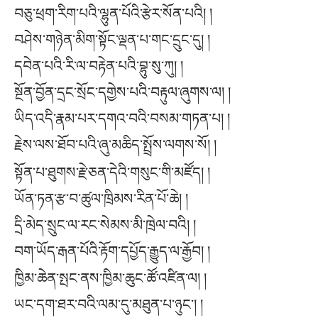
བཅུ་ཕྲག་རིག་པའི་ལྷུན་པོའི་རྩེར་སོན་པའི། །
བཤེས་གཉེན་མིག་སྟོང་ལྡན་པ་གང་དྲུང་དུ། །
དབེན་པའི་རི་ལ་བརྟེན་པའི་བྷུ་སུ་ཀུ། །
སྔོན་བྱོན་དྲང་སྲོང་དགྱེས་པའི་བརྟུལ་ཞུགས་ལ། །
ཡིད་འདི་རྣམ་པར་དགའ་བའི་བསམ་གཏན་པ། །
རྗེས་ལས་ཐོབ་པའི་ཞུ་མཆིད་སྤྲོས་ལགས་སོ། །
སྟོན་པ་ཐུགས་རྗེ་ཅན་དེའི་གསུང་གི་མཛོད། །
ཡོན་ཏན་རྩ་བ་ཚུལ་ཁྲིམས་རིན་པོ་ཆེ། །
དྲི་མེད་སྲུང་ལ་རང་སེམས་མི་ཁྲེལ་བའི། །
བག་ཡོད་རྒན་པོའི་རྟོག་དཔྱོད་རྒྱུད་ལ་རྒྱོབ། །
ཁྱིམ་ཆེན་སྤང་ནས་ཁྱིམ་ཆུང་ཚོ་འཛིན་ལ། །
ཡང་དག་ཐར་བའི་ལམ་དུ་མཐུན་པ་ཉུང༌། །