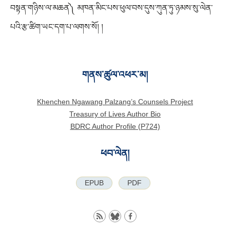
བསྟན་གཉིས་ལ་མཆན༽ མཁན་མིང་པས་ཕུལ་བས་དུས་ཀུན་ཏུ་ཉམས་སུ་ལེན་
པའི་རྩ་ཚིག་ཡང་དག་པ་ལགས་སོ། །
གནས་ཚུལ་འཕར་མ།
Khenchen Ngawang Palzang’s Counsels Project
Treasury of Lives Author Bio
BDRC Author Profile (P724)
ཕབ་ལེན།
EPUB
PDF