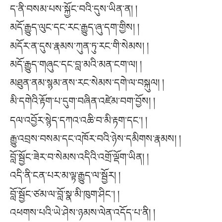
ད་ནི་བསམ་པས་སྐྱོང་བའི་དུས་ཡིན་ན། །
མདོ་རྒྱུད་ལུང་དང་རང་རྒྱུད་ཞུ་དག་གྱིས། །
མདོར་ན་དུས་རྣམས་ཀུན་ཏུ་རང་གི་སེམས། །
མདོ་རྒྱུད་གཞུང་དང་བླ་མའི་མན་ངག་ལ། །
མཐུན་ནམ་སྙམ་ནས་རང་སེམས་དགེ་ལ་བསྐུལ། །
མི་དགེའི་རྟོག་པ་དུག་བཞིན་འཛེམ་བག་བྱོས། །
དལ་འབྱོར་སྙེད་དཀའ་འཆི་བ་མི་རྟག་དང༌། །
རྒྱུ་འབྲས་བསམ་དང་འཁོར་བའི་ཉེས་དམིགས་རྣམས། །
བློ་སྦྱོང་ཟེར་བ་སེམས་འདིའི་འགྲོ་ལྡོག་ཡིན། །
འདི་ནི་ངན་པར་མ་ལྟ་རྒྱུད་ལ་སྦྱོར། །
བློ་སྦྱོང་ཙམ་ལ་བློ་སྣ་མི་ཁུག་ཤིང༌། །
འཕགས་པའི་ཡེ་ཤེས་ཉམས་ལེན་འདོད་པ་ནི། །