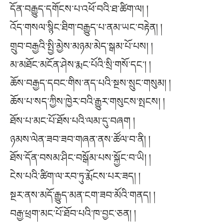
དོན་བརྒྱུད་དགོངས་པ་འཕོ་བའི་ཐ་ཚིག་ལ། །
འོད་གསལ་སྙིང་ཐིག་བརྒྱུད་པ་ནམ་ཡང་བརྟེན། །
གྲུབ་བརྒྱའི་སྤྱི་མྱེས་མཉམ་མེད་སྒམ་པོ་པས། །
མ་མཐོང་མངོན་ཤེས་རྨང་པོའི་སྲི་གསོ་དང༌། །
ཆོས་བརྒྱད་དབང་གིས་ནད་པའི་སྔས་སྲུང་གསུམ། །
ཆོས་པ་སད་ཀྱིས་ཁྱེར་བའི་རྒྱུར་གསུངས་སྤངས། །
ཐོས་པ་མང་པོ་ཐོས་པའི་ལམ་དུ་བཞག །
ཉམས་ལེན་ཟབ་ཟབ་གཞན་ནས་ཚོལ་བ་ནི། །
ཐོས་དོན་བསམ་ཤིང་བསྒོམ་པས་སྐྱོང་བ་ཡི། །
ངེས་པའི་ཚིག་ལ་རབ་ཏུ་རྨོངས་པར་ཟད། །
སྔར་ནས་མདོ་རྒྱུད་མན་ངག་ཟབ་མོའི་གནད། །
བརྒྱ་ཕྲག་མང་པོ་ཐོབ་པའི་ཁ་བྱང་ཅན། །