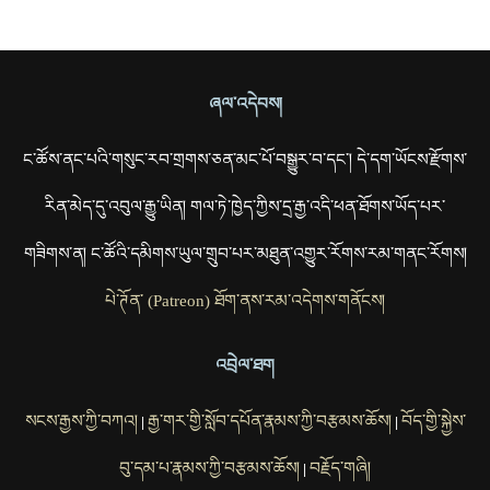
ཞལ་འདེབས།
ང་ཚོས་ནང་པའི་གསུང་རབ་གྲགས་ཅན་མང་པོ་བསྒྱུར་བ་དང་། དེ་དག་ཡོངས་རྫོགས་
རིན་མེད་དུ་འབུལ་རྒྱུ་ཡིན། གལ་ཏེ་ཁྱེད་ཀྱིས་དྲ་རྒྱ་འདི་ཕན་ཐོགས་ཡོད་པར་
གཟིགས་ན། ང་ཚོའི་དམིགས་ཡུལ་གྲུབ་པར་མཐུན་འགྱུར་རོགས་རམ་གནང་རོགས།
པེ་ཊོན་ (Patreon) ཐོག་ནས་རམ་འདེགས་གནོངས།
འབྲེལ་ཐག
སངས་རྒྱས་ཀྱི་བཀའ།
རྒྱ་གར་གྱི་སློབ་དཔོན་རྣམས་ཀྱི་བརྩམས་ཆོས།
བོད་གྱི་སྐྱེས་
|
|
བུ་དམ་པ་རྣམས་ཀྱི་བརྩམས་ཆོས།
བརྗོད་གཞི།
|