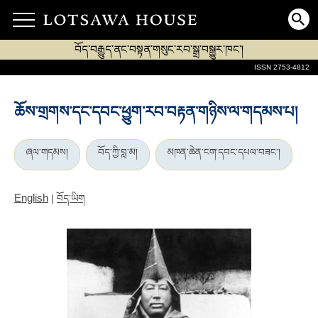
བོད་བརྒྱུད་ནང་བསྟན་གསུང་རབ་སྒྲ་བསྒྱུར་ཁང་།
ISSN 2753-4812
ཆོས་གྲགས་དང་དབང་ཕྱུག་རབ་བརྟན་གཉིས་ལ་གདམས་པ།
ཞལ་གདམས།
བོད་ཀྱི་བླ་མ།
མཁན་ཆེན་ངག་དབང་དཔལ་བཟང་།
English
|
བོད་ཡིག