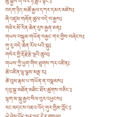
ཆུ་སྐྱེས་གེ་སར་ཉི་ཟླའི་སྟེང་༔
བདག་ཉིད་མཚོ་རྒྱལ་དཀར་དམར་མཛེས༔
ཞི་འཛུམ་གཞོན་ཚུལ་བདེ་བ་རྒྱས༔
གཅེར་མོ་རིན་ཆེན་རུས་རྒྱན་ཅན༔
གཡས་བསྐུམ་གཡོན་བརྐྱང་གར་གྱིས་བཞེངས༔
གུ་རུ་བདེ་ཆེན་རོལ་པའི་སྐུ༔
གསེར་གྱི་རྡོ་རྗེ་རྩེ་ལྔའི་ཚུལ༔
གཡས་ཀྱི་ཕྱག་གིས་ཐུགས་ཀར་འཛིན༔
ཚེ་འཛིན་ལྷ་ལྕམ་མནྡ་ར༔
ཚེ་བུམ་རྣམ་པ་གཡོན་ན་བསྣམས༔
དབུ་སྐྲ་མཐོན་མཐིང་ཐོར་ཚུགས་བཅིང་༔
ལྷག་མ་སྐུ་རྒྱབ་སིལ་བུར་འཕྱངས༔
རང་མདངས་འཇའ་འོད་གུར་ཁྱིམ་ཀློང་༔
ཡེ་ཤེས་འོད་སྐུར་ལྷང་ངེར་གསལ༔