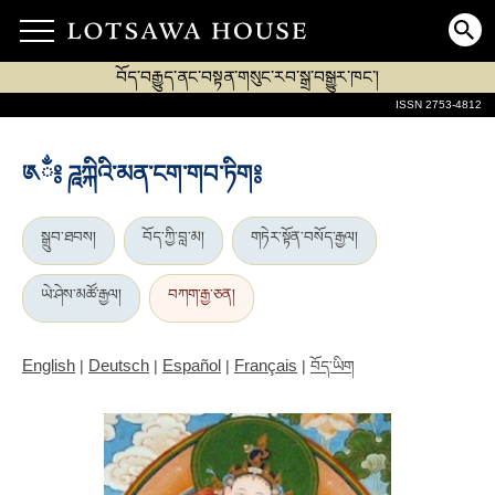
བོད་བརྒྱུད་ནང་བསྟན་གསུང་རབ་སྒྲ་བསྒྱུར་ཁང་།
ISSN 2753-4812
༁ྂ༔ ཌཱཀྐིའི་མན་ངག་གབ་ཏིག༔
སྒྲུབ་ཐབས།
བོད་ཀྱི་བླ་མ།
གཏེར་སྟོན་བསོད་རྒྱལ།
ཡེ་ཤེས་མཚོ་རྒྱལ།
བཀག་རྒྱ་ཅན།
English
Deutsch
Español
Français
|
|
|
|
བོད་ཡིག