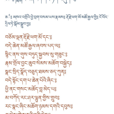
༁ྂ༔ མཁའ་འགྲོའི་བྱེ་བྲག་བསམ་ཡས་རྣམས༔ རྡོ་རྗེ་ཕག་མོ་མཚོ་རྒྱལ་གྱི༔ ངོ་བོར་
དྲིལ་ཏེ་སྒོམ་སྒྲུབ་བྱ༔
བཅོམ་ལྡན་རྡོ་རྗེ་ཕག་མོ་དང་༔
བདེ་ཆེན་མཚོ་རྒྱལ་ཞབས་པད་ལ༔
སྙིང་ནས་གུས་བཏུད་སྐྱབས་སུ་གཟུང་༔
རྣམ་གྲོལ་བྱང་ཆུབ་སེམས་མཆོག་བསྐྱེད༔
སྣང་སྲིད་སྣོད་བཅུད་ཐམས་ཅད་ཀུན༔
བདེ་སྟོང་དག་པ་ཆེན་པོའི་ཞིང་༔
ཕྱི་ནང་གསང་མཆོད་བླ་མེད་པ༔
མ་བཀོད་རང་ཤར་ལྷུན་གྱིས་གྲུབ༔
རང་སྣང་ཞིང་མཆོག་ཉམས་དགའི་དབུས༔