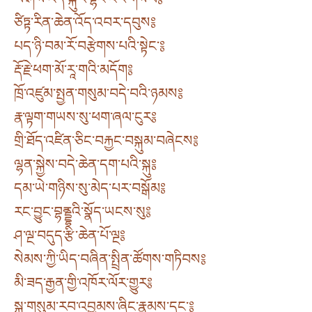
ཙིཏྟ་རིན་ཆེན་འོད་འབར་དབུས༔
པད་ཉི་བམ་རོ་བརྩེགས་པའི་སྟེང་༔
རྡོ་རྗེ་ཕག་མོ་རཱ་གའི་མདོག༔
ཁྲོ་འཛུམ་སྤྱན་གསུམ་བདེ་བའི་ཉམས༔
རྣ་ལྟག་གཡས་སུ་ཕག་ཞལ་ངུར༔
གྲི་ཐོད་འཛིན་ཅིང་བརྐྱང་བསྐུམ་བཞེངས༔
ལྷན་སྐྱེས་བདེ་ཆེན་དག་པའི་སྐུ༔
དམ་ཡེ་གཉིས་སུ་མེད་པར་བསྒོམ༔
རང་བྱུང་བྷནྡྷའི་སྣོད་ཡངས་སུ༔
ཤ་ལྔ་བདུད་རྩི་ཆེན་པོ་ལྔ༔
སེམས་ཀྱི་ཡིད་བཞིན་སྤྲིན་ཚོགས་གཏིབས༔
མི་ཟད་རྒྱན་གྱི་འཁོར་ལོར་གྱུར༔
སྐུ་གསུམ་རབ་འབྱམས་ཞིང་རྣམས་དང་༔