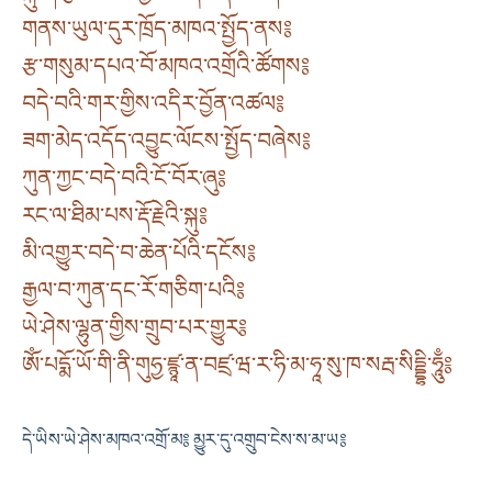
གནས་ཡུལ་དུར་ཁྲོད་མཁའ་སྤྱོད་ནས༔
རྩ་གསུམ་དཔའ་བོ་མཁའ་འགྲོའི་ཚོགས༔
བདེ་བའི་གར་གྱིས་འདིར་བྱོན་འཚལ༔
ཟག་མེད་འདོད་འབྱུང་ལོངས་སྤྱོད་བཞེས༔
ཀུན་ཀྱང་བདེ་བའི་ངོ་བོར་ཞུ༔
རང་ལ་ཐིམ་པས་རྡོ་རྗེའི་སྐུ༔
མི་འགྱུར་བདེ་བ་ཆེན་པོའི་དངོས༔
རྒྱལ་བ་ཀུན་དང་རོ་གཅིག་པའི༔
ཡེ་ཤེས་ལྷུན་གྱིས་གྲུབ་པར་གྱུར༔
ཨོཾ་པདྨོ་ཡོ་གི་ནི་གུཧྱ་ཛྙཱ་ན་བཛྲ་ཝ་ར་ཧི་མ་ཧཱ་སུ་ཁ་སརྦ་སིདྡྷི་ཧཱུྃ༔
དེ་ཡིས་ཡེ་ཤེས་མཁའ་འགྲོ་མ༔ མྱུར་དུ་འགྲུབ་ངེས་ས་མ་ཡ༔