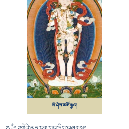
ཡེ་ཤེས་མཚོ་རྒྱལ།
༁ྂ༔ ཌཱཀྐིའི་མན་ངག་གབ་ཏིག་བཞུགས༔