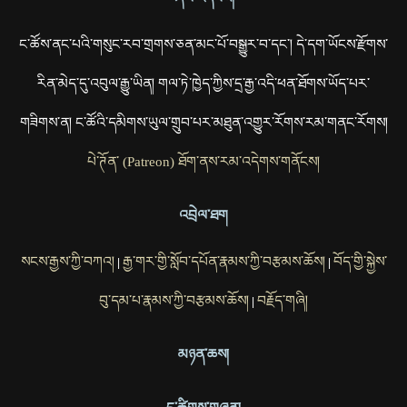
ང་ཚོས་ནང་པའི་གསུང་རབ་གྲགས་ཅན་མང་པོ་བསྒྱུར་བ་དང་། དེ་དག་ཡོངས་རྫོགས་
རིན་མེད་དུ་འབུལ་རྒྱུ་ཡིན། གལ་ཏེ་ཁྱེད་ཀྱིས་དྲ་རྒྱ་འདི་ཕན་ཐོགས་ཡོད་པར་
གཟིགས་ན། ང་ཚོའི་དམིགས་ཡུལ་གྲུབ་པར་མཐུན་འགྱུར་རོགས་རམ་གནང་རོགས།
པེ་ཊོན་ (Patreon) ཐོག་ནས་རམ་འདེགས་གནོངས།
འབྲེལ་ཐག
སངས་རྒྱས་ཀྱི་བཀའ།
རྒྱ་གར་གྱི་སློབ་དཔོན་རྣམས་ཀྱི་བརྩམས་ཆོས།
བོད་གྱི་སྐྱེས་
|
|
བུ་དམ་པ་རྣམས་ཀྱི་བརྩམས་ཆོས།
བརྗོད་གཞི།
|
མཉན་ཆས།