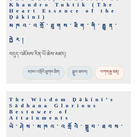
Khandro Tuktik (The
Heart Essence of the
Ḍākinī)
མཁའ་འགྲོ་ཐུགས་ཐིག་གི་རྒྱུན་
ཁྱེར།
བདུད་འཇོམས་རིན་པོ་ཆེས་མཛད།
མཁའ་འགྲོའི་ཐུགས་ཐིག
སྒྲུབ་ཐབས།
བཀག་རྒྱ་ཅན།
The Wisdom Ḍākinī’s
Sādhana Glorious
Bestower of
Attainments
ཡེ་ཤེས་མཁའ་འགྲོའི་སྒྲུབ་ཐབས་