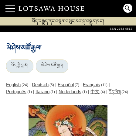
བོད་བརྒྱུད་ནང་བསྟན་གསུང་རབ་སྒྲ་བསྒྱུར་ཁང་།
ISSN 2753-4812
ཡེ་ཤེས་མཚོ་རྒྱལ།
བོད་ཀྱི་བླ་མ།
ཡེ་ཤེས་མཚོ་རྒྱལ།
English
Deutsch
Español
Français
|
|
|
|
(24)
(5)
(7)
(11)
Português
Italiano
Nederlands
中文
|
|
|
|
བོད་ཡིག
(1)
(1)
(1)
(4)
(24)