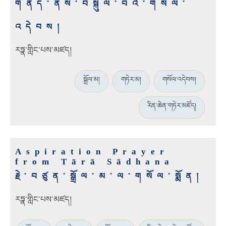
གནད་ནས་བསྐུལ་བའི་གསོལ་
འདེབས།
རཏྣ་གླིང་པས་མཛད།
སྒྲོལ་མ།
གཏེར་མ།
གསོལ་འདེབས།
རིན་ཆེན་གཏེར་མཛོད།
Aspiration Prayer
from Tārā Sādhana
རྗེ་བཙུན་སྒྲོལ་མ་ལ་གསོལ་སྨོན།
རཏྣ་གླིང་པས་མཛད།