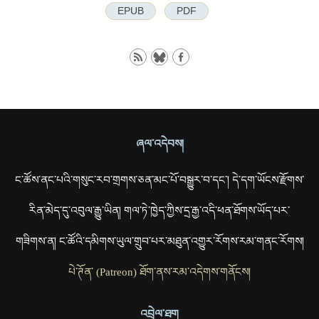
EPUB
PDF
ཞལ་འདེབས།
ང་ཚོས་ནང་པའི་གསུང་རབ་གྲགས་ཅན་མང་པོ་བསྒྱུར་བ་དང་། དེ་དག་ཡོངས་རྫོགས་
རིན་མེད་དུ་འབུལ་རྒྱུ་ཡིན། གལ་ཏེ་ཁྱེད་ཀྱིས་དྲ་རྒྱ་འདི་ཕན་ཐོགས་ཡོད་པར་
གཟིགས་ན། ང་ཚོའི་དམིགས་ཡུལ་གྲུབ་པར་མཐུན་འགྱུར་རོགས་རམ་གནང་རོགས།
པེ་ཊོན་ (Patreon) ཐོག་ནས་རམ་འདེགས་གནོངས།
འབྲེལ་ཐག