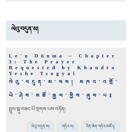
ལེའུ་བདུན་མ།
Le'u Dünma – Chapter
3: The Prayer
Requested by Khandro
Yeshe Tsogyal
ལེའུ་བདུན་མ་ལས། མཁའ་འགྲོ་
ཡེ་ཤེས་མཚོ་རྒྱལ་གྱིས་ཞུས་པ༔
སྤྲུལ་སྐུ་བཟང་པོ་གྲགས་པས་བཏོན།
ལེའུ་བདུན་མ།
གཏེར་མ།
རིན་ཆེན་གཏེར་མཛོད།