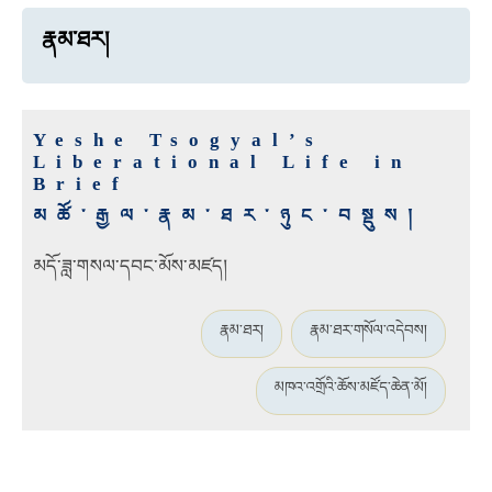
རྣམ་ཐར།
Yeshe Tsogyal’s
Liberational Life in
Brief
མཚོ་རྒྱལ་རྣམ་ཐར་ཉུང་བསྡུས།
མདོ་ཟླ་གསལ་དབང་མོས་མཛད།
རྣམ་ཐར།
རྣམ་ཐར་གསོལ་འདེབས།
མཁའ་འགྲོའི་ཆོས་མཛོད་ཆེན་མོ།