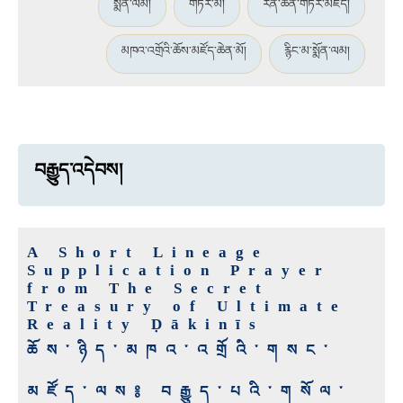
སྨོན་ལམ།
གཏེར་མ།
རིན་ཆེན་གཏེར་མཛོད།
མཁའ་འགྲོའི་ཆོས་མཛོད་ཆེན་མོ།
རྙིང་མ་སྨོན་ལམ།
བརྒྱུད་འདེབས།
A Short Lineage
Supplication Prayer
from The Secret
Treasury of Ultimate
Reality Ḍākinīs
ཆོས་ཉིད་མཁའ་འགྲོའི་གསང་
མཛོད་ལས༔ བརྒྱུད་པའི་གསོལ་