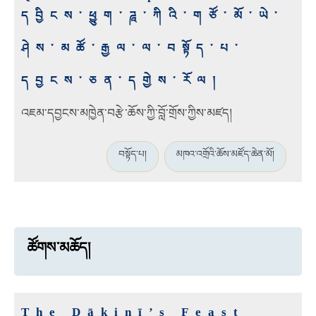
དབྱིངས་ཕྱུག་ཌཱ་ཀིའི་གཙོ་མོ་ཡེ་
ཤེས་མཚོ་རྒྱལ་ལ་བསྟོད་པ་
དབྱངས་ཅན་དགྱེས་རོལ།
འཇམ་དབྱངས་མཁྱེན་བརྩེ་ཆོས་ཀྱི་བློ་གྲོས་ཀྱིས་མཛད།
བསྟོད་པ།
མཁའ་འགྲོའི་ཆོས་མཛོད་ཆེན་མོ།
ཚོགས་མཆོད།
The Ḍākinī’s Feast