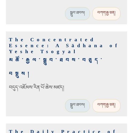
སྒྲུབ་ཐབས།
བཀག་རྒྱ་ཅན།
The Concentrated
Essence: A Sādhana of
Yeshe Tsogyal
མཚོ་རྒྱལ་སྒྲུབ་ཐབས་བཅུད་
བསྡུས།
བདུད་འཇོམས་རིན་པོ་ཆེས་མཛད།
སྒྲུབ་ཐབས།
བཀག་རྒྱ་ཅན།
The Daily Practice of