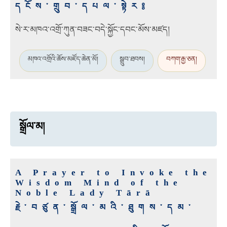
དངོས་གྲུབ་དཔལ་སྟེར༔
སེ་ར་མཁའ་འགྲོ་ཀུན་བཟང་བདེ་སྐྱོང་དབང་མོས་མཛད།
མཁའ་འགྲོའི་ཆོས་མཛོད་ཆེན་མོ།
སྒྲུབ་ཐབས།
བཀག་རྒྱ་ཅན།
སྒྲོལ་མ།
A Prayer to Invoke the
Wisdom Mind of the
Noble Lady Tārā
རྗེ་བཙུན་སྒྲོལ་མའི་ཐུགས་དམ་