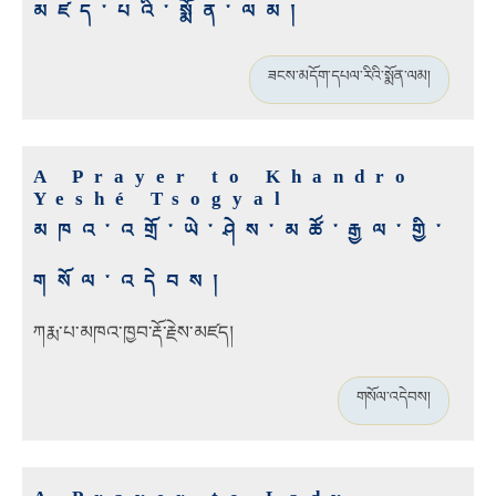
མཛད་པའི་སྨོན་ལམ།
ཟངས་མདོག་དཔལ་རིའི་སྨོན་ལམ།
A Prayer to Khandro
Yeshé Tsogyal
མཁའ་འགྲོ་ཡེ་ཤེས་མཚོ་རྒྱལ་གྱི་
གསོལ་འདེབས།
ཀརྨ་པ་མཁའ་ཁྱབ་རྡོ་རྗེས་མཛད།
གསོལ་འདེབས།