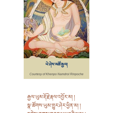
ཡེ་ཤེས་མཚོ་རྒྱལ།
Courtesy of Khenpo Namdrol Rinpoche
རྒྱལ་ཡུམ་རྡོ་རྗེ་རྣལ་འབྱོར་མ། །
སྣ་ཚོགས་ཡུམ་གྱུར་ཤེར་ཕྱིན་མ། །