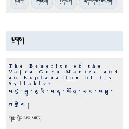
སྒྲོལ་མ།
གཏེར་མ།
སྨོན་ལམ།
རིན་ཆེན་གཏེར་མཛོད།
སྔགས།
The Benefits of the
Vajra Guru Mantra and
an Explanation of Its
Syllables
བཛྲ་གུ་རུའི་ཕན་ཡོན་དང་འབྲུ་
འགྲེལ།
ཀརྨ་གླིང་པས་མཛད།