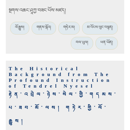
སྔགས་འཆང་ཤཱཀྱ་བཟང་པོས་མཛད།
ལོ་རྒྱུས།
གནས་སྐོར།
གཏེར་མ།
མ་འོངས་ལུང་བསྟན།
བལ་ཡུལ།
ཕན་ཡོན།
The Historical
Background from The
Profound Instruction
of Tendrel Nyesel
རྟེན་འབྲེལ་ཉེས་སེལ་གྱི་གདམས་
པ་ཟབ་མོ་ལས། གཏེར་གྱི་ལོ་
རྒྱུས།