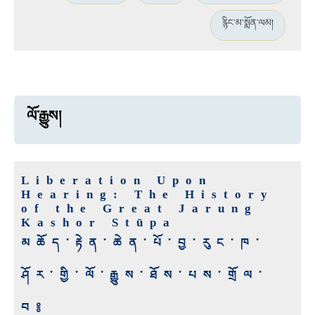
རྙིང་མ་སྨོན་ལམ།
ལོ་རྒྱུས།
Liberation Upon
Hearing: The History
of the Great Jarung
Kashor Stūpa
མཆོད་རྟེན་ཆེན་པོ་བྱ་རུང་ཁ་
ཤོར་གྱི་ལོ་རྒྱུས་ཐོས་པས་གྲོལ་
བ༔