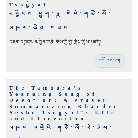
Tsogyal
དབྱིངས་ཕྱུག་ཌཱ་ཀིའི་གཙོ་མོ་
མཁར་ཆེན་གཟའ།
འཇམ་དབྱངས་མཁྱེན་བརྩེ་ཆོས་ཀྱི་བློ་གྲོས་ཀྱིས་མཛད།
གསོལ་འདེབས།
The Tambura’s
Yearning Song of
Devotion: A Prayer
Summarizing Khandro
Yeshe Tsogyal’s Life
and Liberation
མཁའ་འགྲོའི་གཙོ་མོ་ཡེ་ཤེས་