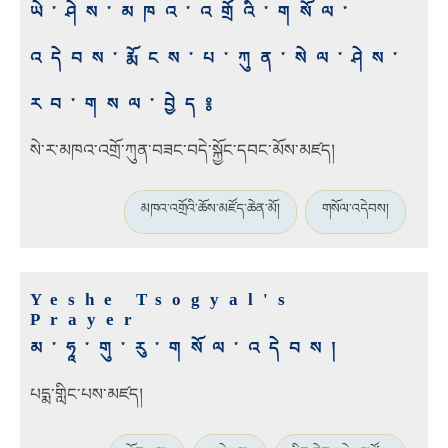
ཡེ་ཤེས་མཁའ་འགྲོའི་གསོལ་
འདེབས་རྨོངས་པ་ཀུན་སེལ་ཤེས་
རབ་གསལ་བྱེད༔
སེ་ར་མཁའ་འགྲོ་ཀུན་བཟང་བདེ་སྐྱོང་དབང་མོས་མཛད།
མཁའ་འགྲོའི་ཆོས་མཛོད་ཆེན་མོ།
གསོལ་འདེབས།
Yeshe Tsogyal's
Prayer
མ་ཧཱ་གུ་རུ་གསོལ་འདེབས།
པདྨ་གླིང་པས་མཛད།