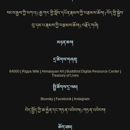
སངས་རྒྱས་ཀྱི་བཀའ།
རྒྱ་གར་གྱི་སློབ་དཔོན་རྣམས་ཀྱི་བརྩམས་ཆོས།
བོད་གྱི་སྐྱེས་
|
|
བུ་དམ་པ་རྣམས་ཀྱི་བརྩམས་ཆོས།
བརྗོད་གཞི།
|
མཉན་ཆས།
དྲ་ཚིགས་གཞན།
84000
|
Rigpa Wiki
|
Himalayan Art
|
Buddhist Digital Resource Center
|
Treasury of Lives
སྤྱི་ཚོགས་དྲ་ལམ།
Bluesky
|
Facebook
|
Instagram
བེད་སྤྱོད་ཀྱི་ཆ་རྐྱེན་དང་གཏན་འབེབས།
གཏན་འབེབས།
|
ཆོག་ཐམ།