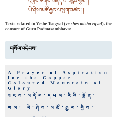
དགྱེས་ཆགས་བཞད་པ་པདྨའི་ལྕམ། །
ཡེ་ཤེས་མཚོ་རྒྱལ་ལ་ཕྱག་འཚལ། །
Texts related to Yeshe Tsogyal (
ye shes mtsho rgyal
), the
consort of Guru Padmasambhava:
གསོལ་འདེབས།
A Prayer of Aspiration
for the Copper-
Coloured Mountain of
Glory
ཟངས་མདོག་དཔལ་རིའི་སྨོན་
ལམ། ཡེ་ཤེས་མཚོ་རྒྱལ་གྱིས་