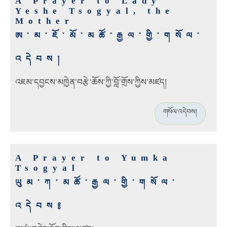
A Prayer to Lady
Yeshe Tsogyal, the
Mother
ཨ་མ་ཇོ་མོ་མཚོ་རྒྱལ་གྱི་གསོལ་
འདེབས།
འཇམ་དབྱངས་མཁྱེན་བརྩེ་ཆོས་ཀྱི་བློ་གྲོས་ཀྱིས་མཛད།
གསོལ་འདེབས།
A Prayer to Yumka
Tsogyal
ཡུམ་ཀ་མཚོ་རྒྱལ་གྱི་གསོལ་
འདེབས༔