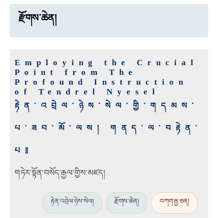
རྫོགས་ཆེན།
Employing the Crucial
Point from The
Profound Instruction
of Tendrel Nyesel
རྟེན་འབྲེལ་ཉེས་སེལ་གྱི་གདམས་
པ་ཟབ་མོ་ལས། གནད་ལ་བརྟེན་
པ༔
གཏེར་སྟོན་བསོད་རྒྱལ་གྱིས་མཛད།
རྟེན་འབྲེལ་ཉེས་སེལ།
རྫོགས་ཆེན།
བཀག་རྒྱ་ཅན།