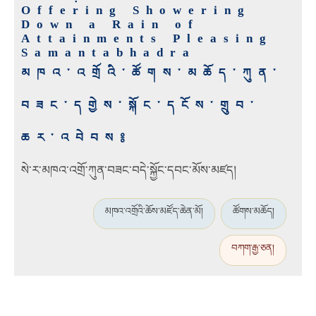
Offering Showering
Down a Rain of
Attainments Pleasing
Samantabhadra
མཁའ་འགྲོའི་ཚོགས་མཆོད་ཀུན་
བཟང་དགྱེས་སྐོང་དངོས་གྲུབ་
ཆར་འབེབས༔
སེ་ར་མཁའ་འགྲོ་ཀུན་བཟང་བདེ་སྐྱོང་དབང་མོས་མཛད།
མཁའ་འགྲོའི་ཆོས་མཛོད་ཆེན་མོ།
ཚོགས་མཆོད།
བཀག་རྒྱ་ཅན།