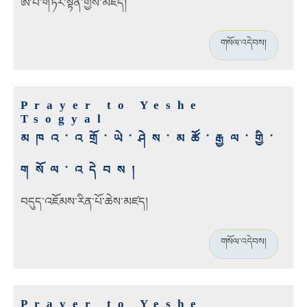
ཨ་པཾ་གཏེར་སྟོན་གྱིས་མཛད།
གསོལ་འདེབས།
Prayer to Yeshe
Tsogyal
མཁའ་འགྲོ་ཡེ་ཤེས་མཚོ་རྒྱལ་གྱི་
གསོལ་འདེབས།
བདུད་འཇོམས་རིན་པོ་ཆེས་མཛད།
གསོལ་འདེབས།
Prayer to Yeshe