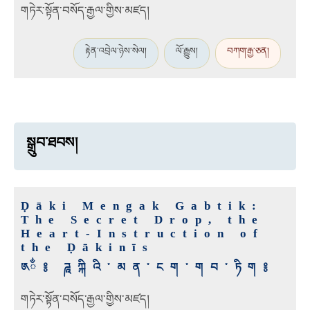
གཏེར་སྟོན་བསོད་རྒྱལ་གྱིས་མཛད།
རྟེན་འབྲེལ་ཉེས་སེལ།
ལོ་རྒྱུས།
བཀག་རྒྱ་ཅན།
སྒྲུབ་ཐབས།
Ḍāki Mengak Gabtik:
The Secret Drop, the
Heart-Instruction of
the Ḍākinīs
༁ྂ༔ ཌཱཀྐིའི་མན་ངག་གབ་ཏིག༔
གཏེར་སྟོན་བསོད་རྒྱལ་གྱིས་མཛད།