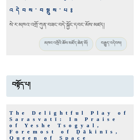
འདེབས་བསྡུས་པ༔
སེ་ར་མཁའ་འགྲོ་ཀུན་བཟང་བདེ་སྐྱོང་དབང་མོས་མཛད།
མཁའ་འགྲོའི་ཆོས་མཛོད་ཆེན་མོ།
བརྒྱུད་འདེབས།
བསྟོད་པ།
The Delightful Play of
Sarasvatī: In Praise
of Yeshe Tsogyal,
Foremost of Ḍākinīs,
Queen of Space