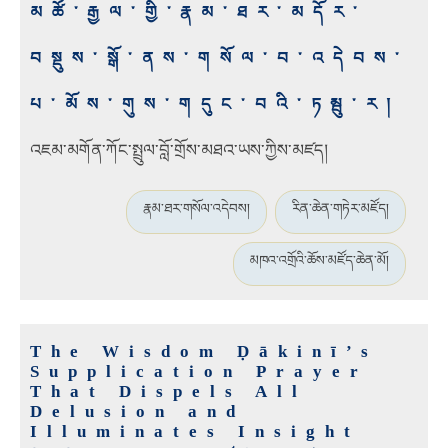
མཚོ་རྒྱལ་གྱི་རྣམ་ཐར་མདོར་
བསྡུས་སྒོ་ནས་གསོལ་བ་འདེབས་
པ་མོས་གུས་གདུང་བའི་ཏམྦུ་ར།
འཇམ་མགོན་ཀོང་སྤྲུལ་བློ་གྲོས་མཐའ་ཡས་ཀྱིས་མཛད།
རྣམ་ཐར་གསོལ་འདེབས།
རིན་ཆེན་གཏེར་མཛོད།
མཁའ་འགྲོའི་ཆོས་མཛོད་ཆེན་མོ།
The Wisdom Ḍākinī’s
Supplication Prayer
That Dispels All
Delusion and
Illuminates Insight