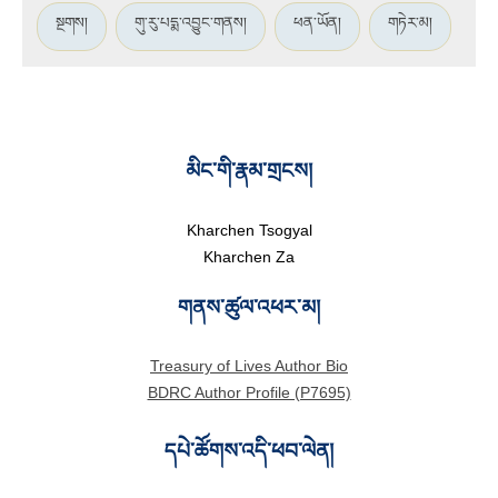
སྔགས།
གུ་རུ་པདྨ་འབྱུང་གནས།
ཕན་ཡོན།
གཏེར་མ།
མིང་གི་རྣམ་གྲངས།
Kharchen Tsogyal
Kharchen Za
གནས་ཚུལ་འཕར་མ།
Treasury of Lives Author Bio
BDRC Author Profile (P7695)
དཔེ་ཚོགས་འདི་ཕབ་ལེན།