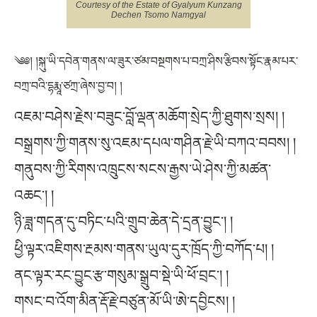
Courtesy of the Estate of Gyalyum Kunzang
Dechen Tsomo Namgyal
༄༅། །སྐུ་ཡི་དབེན་གནས་ལ་ཟུར་ཙམ་བསྔགས་པ་བཀྲ་ཤིས་རྩིབས་སྟོང་རྣམ་པར་
བཀྲ་བའི་དྷརྨཱ་ཙཀྲ་ཞེས་བྱ་བ། །
འཇམ་བཤེས་རྗེས་བཟུང་བློ་ལྡན་མཆོག་སྲེད་ཀྱི་ཐུགས་སྲས། །
བསྒྲགས་ཀྱི་གནས་སུ་འཇམ་དཔལ་གཤིན་རྗེ་ཡི་བཀའ་བབས། །
གནུབས་ཀྱི་རིགས་འཁྲུངས་སངས་རྒྱས་ཡེ་ཤེས་ཀྱི་མཚན་
འཆང་། །
ཉི་ཟླ་གདན་དུ་བཏིང་པའི་གྲུབ་ཆེན་དེ་དྲན་བྱུང་། །
ཕྱི་ལྟར་འཇིགས་རྔམས་གནས་ཡུལ་དུར་ཁྲོད་ཀྱི་བཀོད་པ། །
ནང་ལྟར་རང་བྱུང་རྩ་གསུམ་སྒྲུབ་སྡེ་ཡི་ཕོ་བྲང་། །
གསང་བ་འོག་མིན་རྡོ་རྗེ་བཙུན་མོ་ཡི་ཨེ་དབྱིངས། །