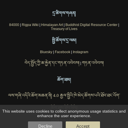
དྲ་ཚིགས་གཞན།
84000
|
Rigpa Wiki
|
Himalayan Art
|
Buddhist Digital Resource Center
|
Treasury of Lives
སྤྱི་ཚོགས་དྲ་ལམ།
Bluesky
|
Facebook
|
Instagram
བེད་སྤྱོད་ཀྱི་ཆ་རྐྱེན་དང་གཏན་འབེབས།
གཏན་འབེབས།
|
ཆོག་ཐམ།
ལས་གཞི་འདིའི་ཆོག་མཆན་ནི། 4.0 རྒྱལ་སྤྱིའི་ཁེ་མེད་ཚོགས་པའི་ཐོབ་ཐང་འོག་
ཆོག་ཐམ་ཐོབ་ཡོད།
This website uses cookies to collect anonymous usage statistics and
enhance the user experience.
ISSN 2753-4812
Decline
Accept