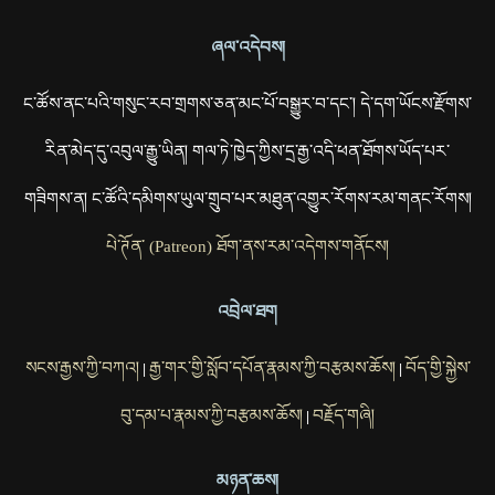
ཞལ་འདེབས།
ང་ཚོས་ནང་པའི་གསུང་རབ་གྲགས་ཅན་མང་པོ་བསྒྱུར་བ་དང་། དེ་དག་ཡོངས་རྫོགས་
རིན་མེད་དུ་འབུལ་རྒྱུ་ཡིན། གལ་ཏེ་ཁྱེད་ཀྱིས་དྲ་རྒྱ་འདི་ཕན་ཐོགས་ཡོད་པར་
གཟིགས་ན། ང་ཚོའི་དམིགས་ཡུལ་གྲུབ་པར་མཐུན་འགྱུར་རོགས་རམ་གནང་རོགས།
པེ་ཊོན་ (Patreon) ཐོག་ནས་རམ་འདེགས་གནོངས།
འབྲེལ་ཐག
སངས་རྒྱས་ཀྱི་བཀའ།
རྒྱ་གར་གྱི་སློབ་དཔོན་རྣམས་ཀྱི་བརྩམས་ཆོས།
བོད་གྱི་སྐྱེས་
|
|
བུ་དམ་པ་རྣམས་ཀྱི་བརྩམས་ཆོས།
བརྗོད་གཞི།
|
མཉན་ཆས།