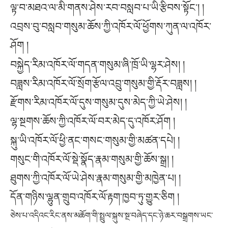
ལྟ་བ་མཐའ་ལ་མི་གནས་ཤེས་རབ་བསླབ་པ་ཡི་རྩིབས་སྟོང་། །
འབྲས་བུ་བསླབ་གསུམ་ཆོས་ཀྱི་འཁོར་ལོ་ཕྱོགས་ཀུན་ལ་འཁོར་
ཤོག །
བསྐྱེད་རིམ་འཁོར་ལོ་གདན་གསུམ་ཞི་ཁྲོ་ཡི་ལྷར་ཤེས། །
བཟླས་རིམ་འཁོར་ལོ་སྲོག་རྩོལ་འབྲུ་གསུམ་གྱི་རྡོར་བཟླས། །
རྫོགས་རིམ་འཁོར་ལོ་དུས་གསུམ་དུས་མེད་ཀྱི་ཡེ་ཤེས། །
ལྷ་སྔགས་ཆོས་ཀྱི་འཁོར་ལོ་བར་མེད་དུ་འཁོར་ཤོག །
སྐུ་ཡི་འཁོར་ལོ་ཕྱི་ནང་གསང་གསུམ་གྱི་མཚན་དཔེ། །
གསུང་གི་འཁོར་ལོ་སྡེ་སྣོད་རྣམ་གསུམ་གྱི་ཆོས་སྒྲ། །
ཐུགས་ཀྱི་འཁོར་ལོ་ཡེ་ཤེས་རྣམ་གསུམ་གྱི་མཁྱེན་པ། །
དོན་གཉིས་ལྷུན་གྲུབ་འཁོར་ལོ་རྟག་ཁྱབ་ཏུ་གྱུར་ཅིག །
ཅེས་པ་འདིའང་རིང་ནས་མཆོག་གི་སྤྲུལ་སྐུས་སྔ་བཞེད་དང་ཉེ་ཆར་བསྒྲགས་ཡང་