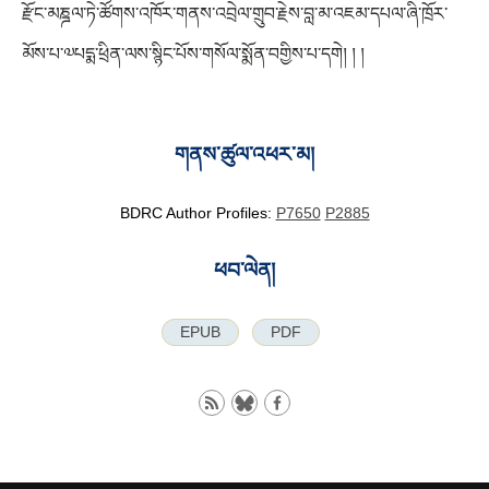
རྫོང་མཎྜལ་ཏེ་ཚོགས་འཁོར་གནས་འབྲེལ་གྲུབ་རྗེས་བླ་མ་འཇམ་དཔལ་ཞི་ཁྲོར་
མོས་པ་༧པདྨ་ཕྲིན་ལས་སྙིང་པོས་གསོལ་སྨོན་བགྱིས་པ་དགེ། ། །
གནས་ཚུལ་འཕར་མ།
BDRC Author Profiles:
P7650
P2885
ཕབ་ལེན།
EPUB
PDF