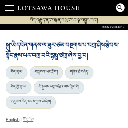
བོད་བརྒྱུད་ནང་བསྟན་གསུང་རབ་སྒྲ་བསྒྱུར་ཁང་།
ISSN 2753-4812
སྐུ་ཡི་དབེན་གནས་ལ་ཟུར་ཙམ་བསྔགས་པ་བཀྲ་ཤིས་རྩིབས་
སྟོང་རྣམ་པར་བཀྲ་བའི་དྷརྨཱ་ཙཀྲ་ཞེས་བྱ་བ།
བོད་ཡུལ།
བསྒྲགས་ཡང་རྫོང་།
གཤིན་རྗེ་གཤེད།
བོད་ཀྱི་བླ་མ།
ཇོ་སྐྱབས་པདྨ་འཕྲིན་ལས་སྙིང་པོ།
གནུབས་ཆེན་སངས་རྒྱས་ཡེ་ཤེས།
English
|
བོད་ཡིག