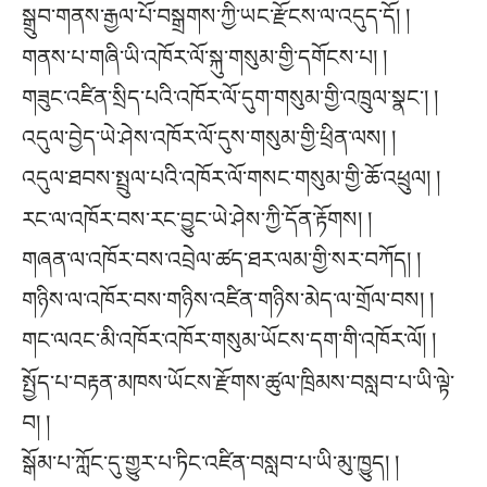
སྒྲུབ་གནས་རྒྱལ་པོ་བསྒྲགས་ཀྱི་ཡང་རྫོངས་ལ་འདུད་དོ། །
གནས་པ་གཞི་ཡི་འཁོར་ལོ་སྐུ་གསུམ་གྱི་དགོངས་པ། །
གཟུང་འཛིན་སྲིད་པའི་འཁོར་ལོ་དུག་གསུམ་གྱི་འཁྲུལ་སྣང་། །
འདུལ་བྱེད་ཡེ་ཤེས་འཁོར་ལོ་དུས་གསུམ་གྱི་ཕྲིན་ལས། །
འདུལ་ཐབས་སྤྲུལ་པའི་འཁོར་ལོ་གསང་གསུམ་གྱི་ཆོ་འཕྲུལ། །
རང་ལ་འཁོར་བས་རང་བྱུང་ཡེ་ཤེས་ཀྱི་དོན་རྟོགས། །
གཞན་ལ་འཁོར་བས་འབྲེལ་ཚད་ཐར་ལམ་གྱི་སར་བཀོད། །
གཉིས་ལ་འཁོར་བས་གཉིས་འཛིན་གཉིས་མེད་ལ་གྲོལ་བས། །
གང་ལའང་མི་འཁོར་འཁོར་གསུམ་ཡོངས་དག་གི་འཁོར་ལོ། །
སྤྱོད་པ་བརྟན་མཁས་ཡོངས་རྫོགས་ཚུལ་ཁྲིམས་བསླབ་པ་ཡི་ལྟེ་
བ། །
སྒོམ་པ་ཀློང་དུ་གྱུར་པ་ཏིང་འཛིན་བསླབ་པ་ཡི་མུ་ཁྱུད། །