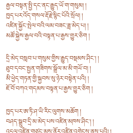
རྒྱལ་བསྟན་སྤྱི་དང་ནང་རྒྱུད་ཡོ་ག་གསུམ། །
ཁྱད་པར་འོད་གསལ་རྡོ་རྗེ་སྙིང་པོའི་སྲོལ། །
འཛིན་སྐྱོང་སྤེལ་བའི་ལམ་བཟང་ཟླ་མེད་པ། །
མཚོ་སྐྱེས་རྒྱལ་བའི་བསྟན་པ་རྒྱས་གྱུར་ཅིག །
དྲི་མེད་བསླབ་པ་གསུམ་གྱིས་རྒྱུད་བསྡམས་ཤིང༌། །
ཐུབ་དབང་སྤྱན་གཟིགས་སྒྲོལ་མ་མི་གཡོ་བ། །
མི་ཕྱེད་གཏན་གྱི་སྐྱབས་སུ་ཉེར་བསྟེན་པའི། །
ཇོ་བོ་བཀའ་གདམས་བསྟན་པ་རྒྱས་གྱུར་ཅིག །
ཁྱད་པར་ཨ་ཏི་ཤ་ཡི་རིང་ལུགས་མཆོག །
བཤད་སྒྲུབ་དྲི་མ་མེད་པས་འཛིན་མཁས་ཤིང༌། །
འདུལ་འཛིན་གཙང་མས་ནོར་འཛིན་འགེངས་ནུས་པའི། །