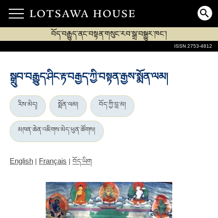
བོད་བརྒྱུད་ནང་བསྟན་གསུང་རབ་སྒྲ་བསྒྱུར་ཁང་།
ISSN 2753-4812
སྒྲུབ་བརྒྱུད་ཤིང་རྟ་བརྒྱད་ཀྱི་བསྟན་རྒྱས་སྨོན་ལམ།
རིས་མེད།
སྨོན་ལམ།
བོད་ཀྱི་བླ་མ།
མཁན་ཆེན་འཇིགས་མེད་ཕུན་ཚོགས།
English
Français
|
|
བོད་ཡིག