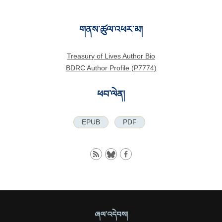
གནས་ཚུལ་འཕར་མ།
Treasury of Lives Author Bio
BDRC Author Profile (P7774)
ཕབ་ལེན།
EPUB
PDF
ཞལ་འདེབས།