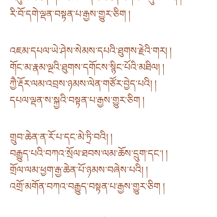
རི་བོ་དགེ་ལྡན་བསྟན་པ་རྒྱས་གྱུར་ཅིག །
འཇམ་དཔལ་ཡེ་ཤེས་སེམས་དཔའི་ཐུགས་རྗེའི་གར། །
གོང་མ་རྣམ་ལྔའི་ཐུགས་དགོངས་སྙིང་པོའི་མཐིལ། །
ཀྱཻ་རྡོར་ལམ་འབྲས་ཉམས་ལེན་གཙོར་བྱེད་པའི། །
དཔལ་ལྡན་ས་སྐྱའི་བསྟན་པ་རྒྱས་གྱུར་ཅིག །
གྲུབ་ཆེན་ན་རོ་པ་དང་མེ་ཏྲི་བའི། །
བརྒྱུད་པའི་བཀའ་སྲོལ་ཐབས་ལམ་ཆོས་དྲུག་དང༌། །
གྲོལ་ལམ་ཕྱག་རྒྱ་ཆེན་པོ་ཉམས་བཞེས་པའི། །
འགྲོ་མགོན་བཀའ་བརྒྱུད་བསྟན་པ་རྒྱས་གྱུར་ཅིག །