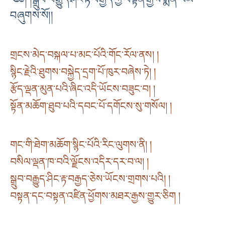
བཞུགས་སོ།།
གྲངས་མེད་བསྐལ་པ་མང་པོའི་གོང་རོལ་ནས། །
སྙིང་རྗེའི་ཐུགས་བསྐྱེད་དྲག་པོ་ཁུར་བཞེས་ཏེ། །
རྩོད་ལྡན་མུན་པའི་ཞིང་འདི་ཡོངས་བཟུང་བ། །
སྟོན་མཆོག་ཐུབ་པའི་དབང་པོ་དགོངས་སུ་གསོལ། །
གང་གི་ཐེག་མཆོག་སྙིང་པོའི་རིང་ལུགས་ནི། །
བསིལ་ལྡན་ཁ་བའི་ལྗོངས་འདིར་དར་བ་ལ། །
སྒྲུབ་བརྒྱུད་ཤིང་རྟ་བརྒྱད་ཅེས་ཡོངས་གྲགས་པའི། །
བསྟན་དང་བསྟན་འཛིན་ཕྱོགས་མཐར་རྒྱས་གྱུར་ཅིག །