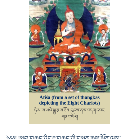
Atiśa (from a set of thangkas
depicting the Eight Chariots)
ཧི་མ་ལ་ཡའི་སྒྱུ་རྩལ་ཐོན་ཁུངས་ནས་བདག་དབང་
གནང་ཡོད།
༄༅། །སྒྲུབ་བརྒྱུད་ཤིང་རྟ་བརྒྱད་ཀྱི་བསྟན་རྒྱས་སྨོན་ལམ་