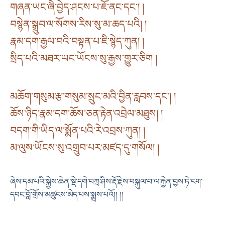
གཞན་ཡང་ཞི་བྱེད་ཤངས་པ་ཇོ་ནང་དང༌། །
བསྙེན་སྒྲུབ་ལ་སོགས་རིས་སུ་མ་ཆད་པའི། །
རྣམ་དག་རྒྱལ་བའི་བསྟན་པ་ཇི་སྙེད་ཀུན། །
སྲིད་པའི་མཐར་ཡང་ཡོངས་སུ་རྒྱས་གྱུར་ཅིག །
མཆོག་གསུམ་རྩ་གསུམ་སྲུང་མའི་བྱིན་རླབས་དང༌། །
ཆོས་ཉིད་རྣམ་དག་ཆོས་ཅན་རྟེན་འབྲེལ་མཐུས། །
བདག་གི་ཡིད་ལ་སྨོན་པའི་རེ་འབྲས་ཀུན། །
མ་ལུས་ཡོངས་སུ་འགྲུབ་པར་མཛད་དུ་གསོལ། །
ཞེས་དམ་པའི་སྐྱེས་ཆེན་སྡེ་དགེ་བཀྲ་ཤིས་རྡོ་རྗེས་བསྐུལ་བ་ལ་རྐྱེན་བྱས་ཏེ་ངག་
དབང་བློ་གྲོས་མཚུངས་མེད་པས་སྨྲས་པའོ།། །།