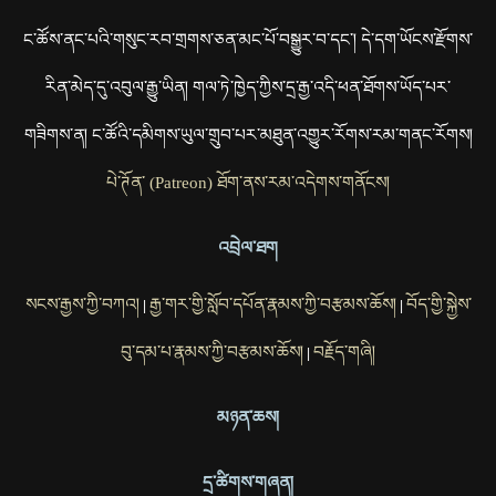
ང་ཚོས་ནང་པའི་གསུང་རབ་གྲགས་ཅན་མང་པོ་བསྒྱུར་བ་དང་། དེ་དག་ཡོངས་རྫོགས་
རིན་མེད་དུ་འབུལ་རྒྱུ་ཡིན། གལ་ཏེ་ཁྱེད་ཀྱིས་དྲ་རྒྱ་འདི་ཕན་ཐོགས་ཡོད་པར་
གཟིགས་ན། ང་ཚོའི་དམིགས་ཡུལ་གྲུབ་པར་མཐུན་འགྱུར་རོགས་རམ་གནང་རོགས།
པེ་ཊོན་ (Patreon) ཐོག་ནས་རམ་འདེགས་གནོངས།
འབྲེལ་ཐག
སངས་རྒྱས་ཀྱི་བཀའ།
རྒྱ་གར་གྱི་སློབ་དཔོན་རྣམས་ཀྱི་བརྩམས་ཆོས།
བོད་གྱི་སྐྱེས་
|
|
བུ་དམ་པ་རྣམས་ཀྱི་བརྩམས་ཆོས།
བརྗོད་གཞི།
|
མཉན་ཆས།
དྲ་ཚིགས་གཞན།