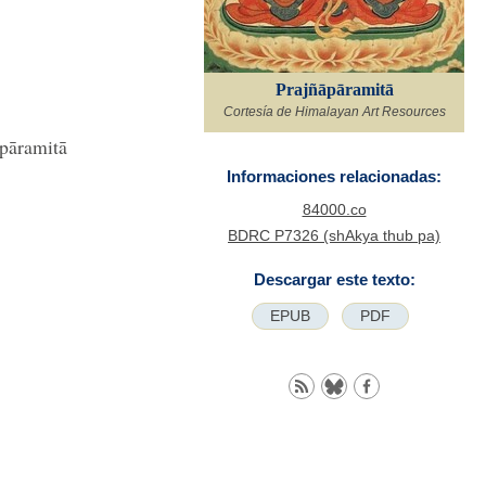
Prajñāpāramitā
Cortesía de Himalayan Art Resources
āpāramitā
Informaciones relacionadas:
84000.co
BDRC P7326 (shAkya thub pa)
Descargar este texto:
EPUB
PDF