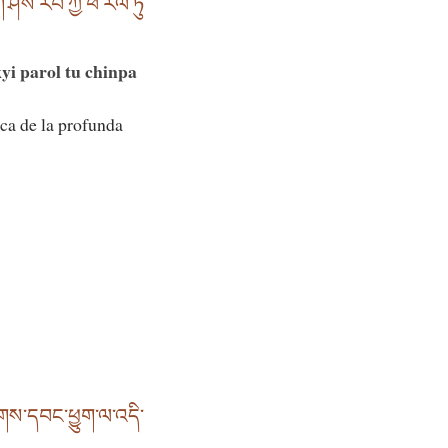
ེས་རབ་ཀྱི་ཕ་རོལ་ཏུ་
i parol tu chinpa
ica de la profunda
གས་དབང་ཕྱུག་ལ་འདི་