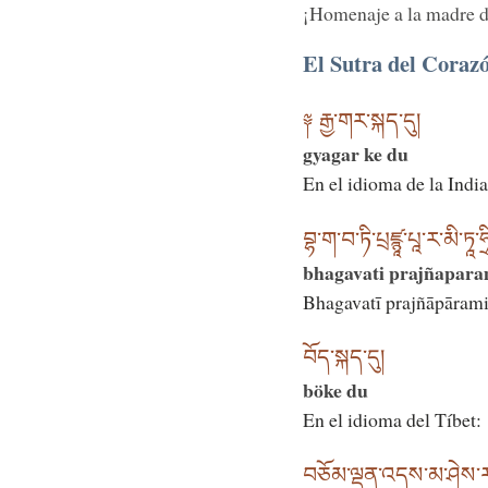
¡Homenaje a la madre de
El Sutra del Coraz
༈ རྒྱ་གར་སྐད་དུ།
gyagar ke du
En el idioma de la India
བྷ་ག་བ་ཏི་པྲཛྙཱ་པཱ་ར་མི་ཏཱ་ཧ
bhagavati prajñapara
Bhagavatī prajñāpārami
བོད་སྐད་དུ།
böke du
En el idioma del Tíbet:
བཅོམ་ལྡན་འདས་མ་ཤེས་རབ་ཀ