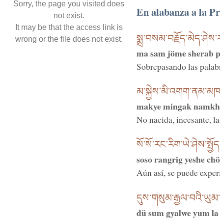
Sorry, the page you visited does
En alabanza a la P
not exist.
It may be that the access link is
སྨྲ་བསམ་བརྗོད་མེད་ཤེས་ར
wrong or the file does not exist.
ma sam jöme sherab p
Sobrepasando las palabr
མ་སྐྱེས་མི་འགག་ནམ་མཁའི་
makye mingak namkhe
No nacida, incesante, l
སོ་སོ་རང་རིག་ཡེ་ཤེས་སྤྱོ
soso rangrig yeshe ch
Aún así, se puede exper
དུས་གསུམ་རྒྱལ་བའི་ཡུམ
dü sum gyalwe yum la 