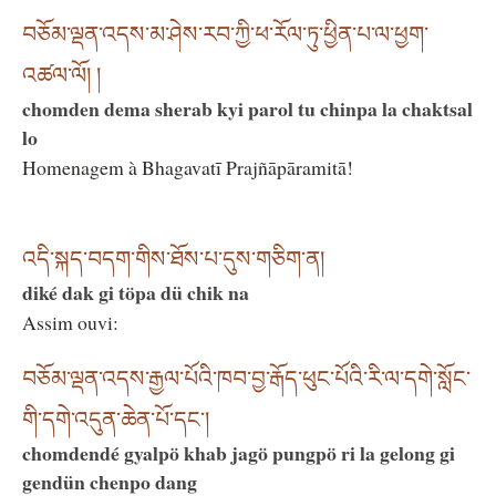
བཅོམ་ལྡན་འདས་མ་ཤེས་རབ་ཀྱི་ཕ་རོལ་ཏུ་ཕྱིན་པ་ལ་ཕྱག་
འཚལ་ལོ། །
chomden dema sherab kyi parol tu chinpa la chaktsal
lo
Homenagem à Bhagavatī Prajñāpāramitā!
འདི་སྐད་བདག་གིས་ཐོས་པ་དུས་གཅིག་ན།
diké dak gi töpa dü chik na
Assim ouvi:
བཅོམ་ལྡན་འདས་རྒྱལ་པོའི་ཁབ་བྱ་རྒོད་ཕུང་པོའི་རི་ལ་དགེ་སློང་
གི་དགེ་འདུན་ཆེན་པོ་དང༌།
chomdendé gyalpö khab jagö pungpö ri la gelong gi
gendün chenpo dang