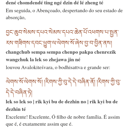
dené chomdendé ting ngé dzin dé lé zheng té
Em seguida, o Abençoado, despertando do seu estado de
absorção,
བྱང་ཆུབ་སེམས་དཔའ་སེམས་དཔའ་ཆེན་པོ་འཕགས་པ་སྤྱན་
རས་གཟིགས་དབང་ཕྱུག་ལ་ལེགས་སོ་ཞེས་བྱ་བ་བྱིན་ནས།
changchub sempa sempa chenpo pakpa chenrezik
wangchuk la lek so zhejawa jin né
louvou Avalokiteśvara, o bodhisattva e grande ser:
ལེགས་སོ་ལེགས་སོ། །རིགས་ཀྱི་བུ་དེ་དེ་བཞིན་ནོ། །རིགས་ཀྱི་བུ་
དེ་དེ་བཞིན་ཏེ།
lek so lek so | rik kyi bu de dezhin no | rik kyi bu de
dezhin té
Excelente! Excelente, Ó filho de nobre família. É assim
que é, é exatamente assim que é.