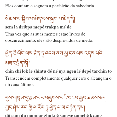
Eles confiam e seguem a perfeição da sabedoria.
སེམས་ལ་སྒྲིབ་པ་མེད་པས་སྐྲག་པ་མེད་དེ།
sem la dribpa mepé trakpa mé dé
Uma vez que as suas mentes estão livres de
obscurecimento, eles são desprovidos de medo;
ཕྱིན་ཅི་ལོག་ལས་ཤིན་ཏུ་འདས་ནས་མྱ་ངན་ལས་འདས་པའི་
མཐར་ཕྱིན་ཏོ། །
chin chi lok lé shintu dé né nya ngen lé depé tarchin to
Transcendem completamente qualquer erro e alcançam o
nirvāṇa último.
དུས་གསུམ་དུ་རྣམ་པར་བཞུགས་པའི་སངས་རྒྱས་ཐམས་ཅད་
ཀྱང་ཤེས་རབ་ཀྱི་ཕ་རོལ་ཏུ་ཕྱིན་པ་ལ་བརྟེན་ནས།
dü sum du nampar zhukpé sangye tamché kyang