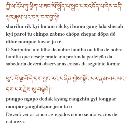
ཀྱི་ཕ་རོལ་ཏུ་ཕྱིན་པ་ཟབ་མོ་སྤྱོད་པ་སྤྱད་པར་འདོད་པ་དེས་འདི་
ལྟར་རྣམ་པར་བལྟ་བར་བྱ་སྟེ།
sharibu rik kyi bu am rik kyi bumo gang lala sherab
kyi parol tu chinpa zabmo chöpa chepar döpa dé
ditar nampar tawar ja té
Ó Śāriputra, um filho de nobre família ou filha de nobre
família que deseje praticar a profunda perfeição da
sabedoria deverá observar as coisas da seguinte forma:
ཕུང་པོ་ལྔ་པོ་དེ་དག་ཀྱང་རང་བཞིན་གྱིས་སྟོང་པར་རྣམ་པར་ཡང་
དག་པར་རྗེས་སུ་བལྟའོ། །
pungpo ngapo dedak kyang rangzhin gyi tongpar
nampar yangdakpar jesu ta o
Deverá ver os cinco agregados como sendo vazios de
natureza.