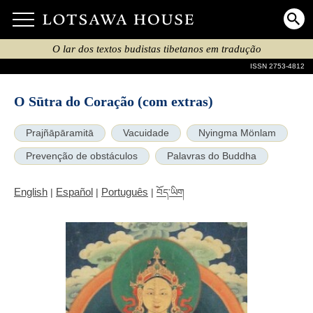
O lar dos textos budistas tibetanos em tradução
ISSN 2753-4812
O Sūtra do Coração (com extras)
Prajñāpāramitā
Vacuidade
Nyingma Mönlam
Prevenção de obstáculos
Palavras do Buddha
English
Español
Português
|
|
|
བོད་ཡིག