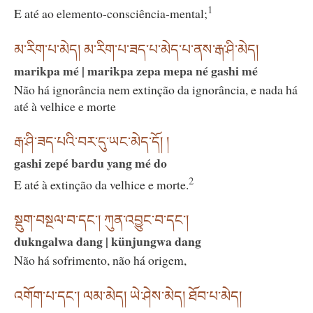
1
E até ao elemento-consciência-mental;
མ་རིག་པ་མེད། མ་རིག་པ་ཟད་པ་མེད་པ་ནས་རྒ་ཤི་མེད།
marikpa mé | marikpa zepa mepa né gashi mé
Não há ignorância nem extinção da ignorância, e nada há
até à velhice e morte
རྒ་ཤི་ཟད་པའི་བར་དུ་ཡང་མེད་དོ། །
gashi zepé bardu yang mé do
2
E até à extinção da velhice e morte.
སྡུག་བསྔལ་བ་དང༌། ཀུན་འབྱུང་བ་དང༌།
dukngalwa dang | künjungwa dang
Não há sofrimento, não há origem,
འགོག་པ་དང༌། ལམ་མེད། ཡེ་ཤེས་མེད། ཐོབ་པ་མེད།