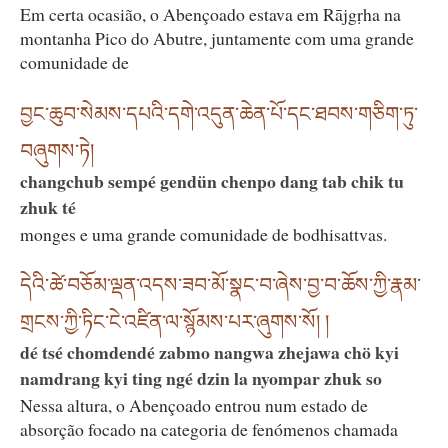
Em certa ocasião, o Abençoado estava em Rājgṛha na
montanha Pico do Abutre, juntamente com uma grande
comunidade de
བྱང་ཆུབ་སེམས་དཔའི་དགེ་འདུན་ཆེན་པོ་དང་ཐབས་གཅིག་ཏུ་
བཞུགས་ཏེ།
changchub sempé gendün chenpo dang tab chik tu
zhuk té
monges e uma grande comunidade de bodhisattvas.
དེའི་ཚེ་བཅོམ་ལྡན་འདས་ཟབ་མོ་སྣང་བ་ཞེས་བྱ་བ་ཆོས་ཀྱི་རྣམ་
གྲངས་ཀྱི་ཏིང་ངེ་འཛིན་ལ་སྙོམས་པར་ཞུགས་སོ། །
dé tsé chomdendé zabmo nangwa zhejawa chö kyi
namdrang kyi ting ngé dzin la nyompar zhuk so
Nessa altura, o Abençoado entrou num estado de
absorção focado na categoria de fenómenos chamada