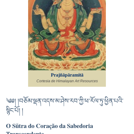
Prajñāpāramitā
Cortesia de Himalayan Art Resources
༄༅། །བཅོམ་ལྡན་འདས་མ་ཤེས་རབ་ཀྱི་ཕ་རོལ་ཏུ་ཕྱིན་པའི་
སྙིང་པོ། །
O Sūtra do Coração da Sabedoria
Transcendente