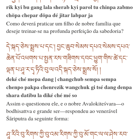
rik kyi bu gang lala sherab kyi parol tu chinpa zabmo
chöpa chepar döpa dé jitar labpar ja
Como deverá praticar um filho de nobre família que
deseje treinar-se na profunda perfeição da sabedoria?
དེ་སྐད་ཅེས་སྨྲས་པ་དང༌། བྱང་ཆུབ་སེམས་དཔའ་སེམས་དཔའ་
ཆེན་པོ་འཕགས་པ་སྤྱན་རས་གཟིགས་དབང་ཕྱུག་གིས་ཚེ་དང་
ལྡན་པ་ཤཱ་ར་དྭ་ཏིའི་བུ་ལ་འདི་སྐད་ཅེས་སྨྲས་སོ། །
deké ché mepa dang | changchub sempa sempa
chenpo pakpa chenrezik wangchuk gi tsé dang denpa
shara datibu la diké ché mé so
Assim o questionou ele, e o nobre Avalokiteśvara—o
bodhisattva e grande ser—respondeu ao venerável
Śāriputra da seguinte forma:
ཤཱ་རིའི་བུ་རིགས་ཀྱི་བུ་འམ་རིགས་ཀྱི་བུ་མོ་གང་ལ་ལ་ཤེས་རབ་