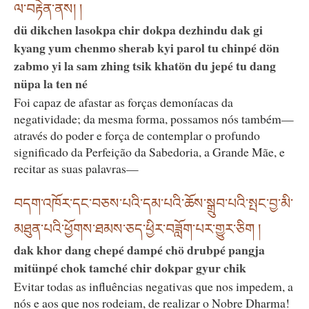
ལ་བརྟེན་ནས། །
dü dikchen lasokpa chir dokpa dezhindu dak gi
kyang yum chenmo sherab kyi parol tu chinpé dön
zabmo yi la sam zhing tsik khatön du jepé tu dang
nüpa la ten né
Foi capaz de afastar as forças demoníacas da
negatividade; da mesma forma, possamos nós também—
através do poder e força de contemplar o profundo
significado da Perfeição da Sabedoria, a Grande Mãe, e
recitar as suas palavras—
བདག་འཁོར་དང་བཅས་པའི་དམ་པའི་ཆོས་སྒྲུབ་པའི་སྤང་བྱ་མི་
མཐུན་པའི་ཕྱོགས་ཐམས་ཅད་ཕྱིར་བཟློག་པར་གྱུར་ཅིག །
dak khor dang chepé dampé chö drubpé pangja
mitünpé chok tamché chir dokpar gyur chik
Evitar todas as influências negativas que nos impedem, a
nós e aos que nos rodeiam, de realizar o Nobre Dharma!