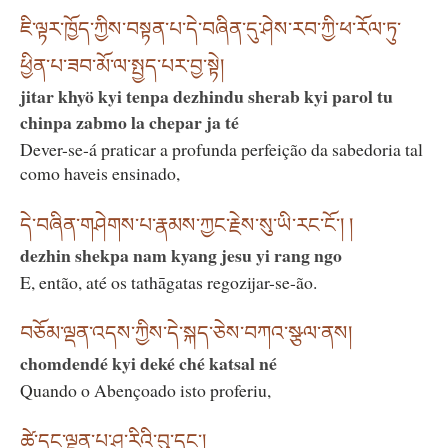
ཇི་ལྟར་ཁྱོད་ཀྱིས་བསྟན་པ་དེ་བཞིན་དུ་ཤེས་རབ་ཀྱི་ཕ་རོལ་ཏུ་
ཕྱིན་པ་ཟབ་མོ་ལ་སྤྱད་པར་བྱ་སྟེ།
jitar khyö kyi tenpa dezhindu sherab kyi parol tu
chinpa zabmo la chepar ja té
Dever-se-á praticar a profunda perfeição da sabedoria tal
como haveis ensinado,
དེ་བཞིན་གཤེགས་པ་རྣམས་ཀྱང་རྗེས་སུ་ཡི་རང་ངོ་། །
dezhin shekpa nam kyang jesu yi rang ngo
E, então, até os tathāgatas regozijar-se-ão.
བཅོམ་ལྡན་འདས་ཀྱིས་དེ་སྐད་ཅེས་བཀའ་སྩལ་ནས།
chomdendé kyi deké ché katsal né
Quando o Abençoado isto proferiu,
ཚེ་དང་ལྡན་པ་ཤཱ་རིའི་བུ་དང༌།