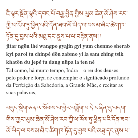
ཇི་ལྟར་སྔོན་ལྷའི་དབང་པོ་བརྒྱ་བྱིན་གྱིས་ཡུམ་ཆེན་མོ་ཤེས་རབ་
ཀྱི་ཕ་རོལ་ཏུ་ཕྱིན་པའི་དོན་ཟབ་མོ་ཡིད་ལ་བསམ་ཞིང་ཚིག་ཁ་
ཏོན་དུ་བྱས་པའི་མཐུ་དང་ནུས་པ་ལ་བརྟེན་ནས། །
jitar ngön lhé wangpo gyajin gyi yum chenmo sherab
kyi parol tu chinpé dön zabmo yi la sam zhing tsik
khatön du jepé tu dang nüpa la ten né
Tal como, há muito tempo, Indra—o rei dos deuses—
pelo poder e força de contemplar o significado profundo
da Perfeição da Sabedoria, a Grande Mãe, e recitar as
suas palavras,
བདུད་སྡིག་ཅན་ལ་སོགས་པ་ཕྱིར་བཟློག་པ་དེ་བཞིན་དུ་བདག་
གིས་ཀྱང་ཡུམ་ཆེན་མོ་ཤེས་རབ་ཀྱི་ཕ་རོལ་ཏུ་ཕྱིན་པའི་དོན་ཟབ་
མོ་ཡིད་ལ་བསམ་ཞིང་ཚིག་ཁ་ཏོན་དུ་བྱས་པའི་མཐུ་དང་ནུས་པ་