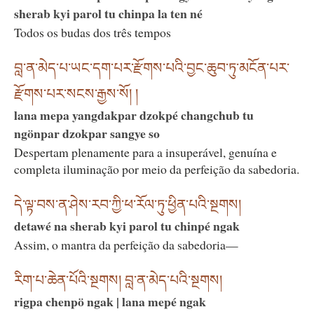
sherab kyi parol tu chinpa la ten né
Todos os budas dos três tempos
བླ་ན་མེད་པ་ཡང་དག་པར་རྫོགས་པའི་བྱང་ཆུབ་ཏུ་མངོན་པར་
རྫོགས་པར་སངས་རྒྱས་སོ། །
lana mepa yangdakpar dzokpé changchub tu
ngönpar dzokpar sangye so
Despertam plenamente para a insuperável, genuína e
completa iluminação por meio da perfeição da sabedoria.
དེ་ལྟ་བས་ན་ཤེས་རབ་ཀྱི་ཕ་རོལ་ཏུ་ཕྱིན་པའི་སྔགས།
detawé na sherab kyi parol tu chinpé ngak
Assim, o mantra da perfeição da sabedoria—
རིག་པ་ཆེན་པོའི་སྔགས། བླ་ན་མེད་པའི་སྔགས།
rigpa chenpö ngak | lana mepé ngak