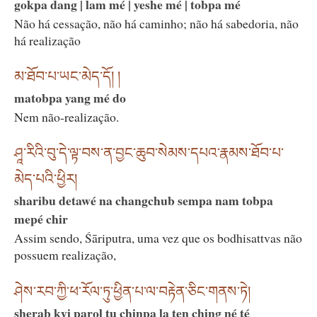
gokpa dang | lam mé | yeshe mé | tobpa mé
Não há cessação, não há caminho; não há sabedoria, não
há realização
མ་ཐོབ་པ་ཡང་མེད་དོ། །
matobpa yang mé do
Nem não-realização.
ཤཱ་རིའི་བུ་དེ་ལྟ་བས་ན་བྱང་ཆུབ་སེམས་དཔའ་རྣམས་ཐོབ་པ་
མེད་པའི་ཕྱིར།
sharibu detawé na changchub sempa nam tobpa
mepé chir
Assim sendo, Śāriputra, uma vez que os bodhisattvas não
possuem realização,
ཤེས་རབ་ཀྱི་ཕ་རོལ་ཏུ་ཕྱིན་པ་ལ་བརྟེན་ཅིང་གནས་ཏེ།
sherab kyi parol tu chinpa la ten ching né té