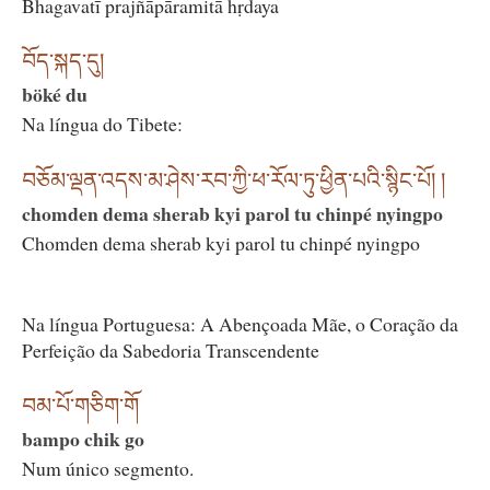
Bhagavatī prajñāpāramitā hṛdaya
བོད་སྐད་དུ།
böké du
Na língua do Tibete:
བཅོམ་ལྡན་འདས་མ་ཤེས་རབ་ཀྱི་ཕ་རོལ་ཏུ་ཕྱིན་པའི་སྙིང་པོ། །
chomden dema sherab kyi parol tu chinpé nyingpo
Chomden dema sherab kyi parol tu chinpé nyingpo
Na língua Portuguesa: A Abençoada Mãe, o Coração da
Perfeição da Sabedoria Transcendente
བམ་པོ་གཅིག་གོ
bampo chik go
Num único segmento.