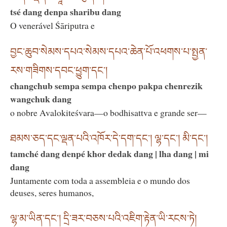
tsé dang denpa sharibu dang
O venerável Śāriputra e
བྱང་ཆུབ་སེམས་དཔའ་སེམས་དཔའ་ཆེན་པོ་འཕགས་པ་སྤྱན་
རས་གཟིགས་དབང་ཕྱུག་དང༌།
changchub sempa sempa chenpo pakpa chenrezik
wangchuk dang
o nobre Avalokiteśvara—o bodhisattva e grande ser—
ཐམས་ཅད་དང་ལྡན་པའི་འཁོར་དེ་དག་དང༌། ལྷ་དང༌། མི་དང༌།
tamché dang denpé khor dedak dang | lha dang | mi
dang
Juntamente com toda a assembleia e o mundo dos
deuses, seres humanos,
ལྷ་མ་ཡིན་དང༌། དྲི་ཟར་བཅས་པའི་འཇིག་རྟེན་ཡི་རངས་ཏེ།