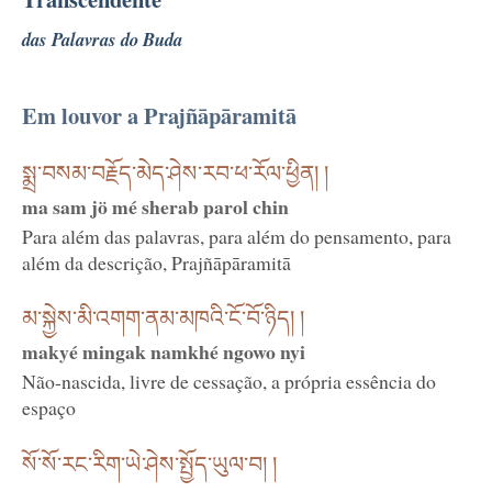
das Palavras do Buda
Em louvor a Prajñāpāramitā
སྨྲ་བསམ་བརྗོད་མེད་ཤེས་རབ་ཕ་རོལ་ཕྱིན། །
ma sam jö mé sherab parol chin
Para além das palavras, para além do pensamento, para
além da descrição, Prajñāpāramitā
མ་སྐྱེས་མི་འགག་ནམ་མཁའི་ངོ་བོ་ཉིད། །
makyé mingak namkhé ngowo nyi
Não-nascida, livre de cessação, a própria essência do
espaço
སོ་སོ་རང་རིག་ཡེ་ཤེས་སྤྱོད་ཡུལ་བ། །