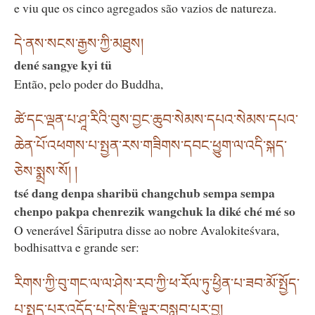
e viu que os cinco agregados são vazios de natureza.
དེ་ནས་སངས་རྒྱས་ཀྱི་མཐུས།
dené sangye kyi tü
Então, pelo poder do Buddha,
ཚེ་དང་ལྡན་པ་ཤཱ་རིའི་བུས་བྱང་ཆུབ་སེམས་དཔའ་སེམས་དཔའ་
ཆེན་པོ་འཕགས་པ་སྤྱན་རས་གཟིགས་དབང་ཕྱུག་ལ་འདི་སྐད་
ཅེས་སྨྲས་སོ། །
tsé dang denpa sharibü changchub sempa sempa
chenpo pakpa chenrezik wangchuk la diké ché mé so
O venerável Śāriputra disse ao nobre Avalokiteśvara,
bodhisattva e grande ser:
རིགས་ཀྱི་བུ་གང་ལ་ལ་ཤེས་རབ་ཀྱི་ཕ་རོལ་ཏུ་ཕྱིན་པ་ཟབ་མོ་སྤྱོད་
པ་སྤྱད་པར་འདོད་པ་དེས་ཇི་ལྟར་བསླབ་པར་བྱ།