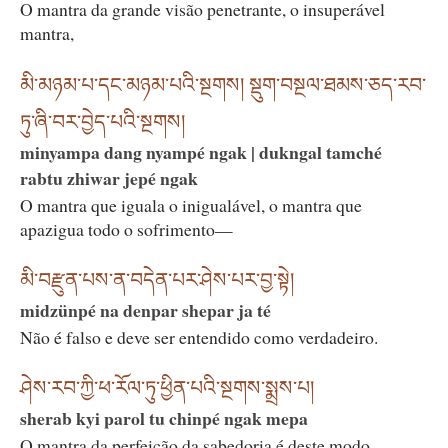
O mantra da grande visão penetrante, o insuperável
mantra,
མི་མཉམ་པ་དང་མཉམ་པའི་སྔགས། སྡུག་བསྔལ་ཐམས་ཅད་རབ་
ཏུ་ཞི་བར་བྱེད་པའི་སྔགས།
minyampa dang nyampé ngak | dukngal tamché
rabtu zhiwar jepé ngak
O mantra que iguala o inigualável, o mantra que
apazigua todo o sofrimento—
མི་བརྫུན་པས་ན་བདེན་པར་ཤེས་པར་བྱ་སྟེ།
midzünpé na denpar shepar ja té
Não é falso e deve ser entendido como verdadeiro.
ཤེས་རབ་ཀྱི་ཕ་རོལ་ཏུ་ཕྱིན་པའི་སྔགས་སྨྲས་པ།
sherab kyi parol tu chinpé ngak mepa
O mantra da perfeição da sabedoria é deste modo