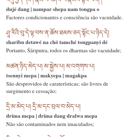
dujé dang | nampar shepa nam tongpa o
Factores condicionantes e consciência são vacuidade.
ཤཱ་རིའི་བུ་དེ་ལྟ་བས་ན་ཆོས་ཐམས་ཅད་སྟོང་པ་ཉིད་དེ།
sharibu detawé na chö tamché tongpanyi dé
Portanto, Śāriputra, todos os dharmas são vacuidade;
མཚན་ཉིད་མེད་པ། མ་སྐྱེས་པ། མ་འགགས་པ།
tsennyi mepa | makyepa | magakpa
São desprovidos de caraterísticas; são livres de
surgimento e cessação;
དྲི་མ་མེད་པ། དྲི་མ་དང་བྲལ་བ་མེད་པ།
drima mepa | drima dang dralwa mepa
Não são contaminados nem imaculados;