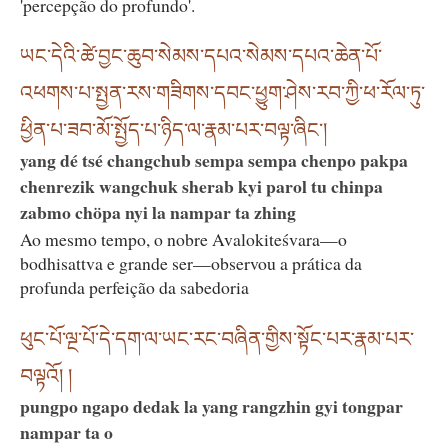
'percepção do profundo'.
ཡང་དེའི་ཚེ་བྱང་ཆུབ་སེམས་དཔའ་སེམས་དཔའ་ཆེན་པོ་
འཕགས་པ་སྤྱན་རས་གཟིགས་དབང་ཕྱུག་ཤེས་རབ་ཀྱི་ཕ་རོལ་ཏུ་
ཕྱིན་པ་ཟབ་མོ་སྤྱོད་པ་ཉིད་ལ་རྣམ་པར་བལྟ་ཞིང་།
yang dé tsé changchub sempa sempa chenpo pakpa
chenrezik wangchuk sherab kyi parol tu chinpa
zabmo chöpa nyi la nampar ta zhing
Ao mesmo tempo, o nobre Avalokiteśvara—o
bodhisattva e grande ser—observou a prática da
profunda perfeição da sabedoria
ཕུང་པོ་ལྔ་པོ་དེ་དག་ལ་ཡང་རང་བཞིན་གྱིས་སྟོང་པར་རྣམ་པར་
བལྟའོ། །
pungpo ngapo dedak la yang rangzhin gyi tongpar
nampar ta o