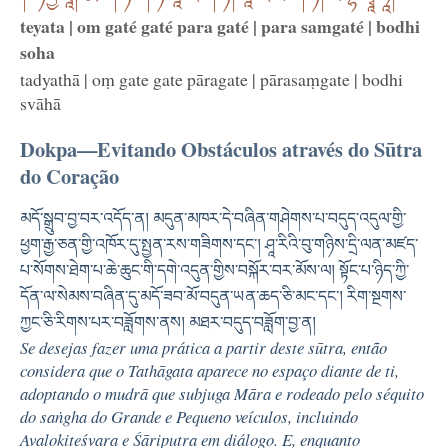
teyata | om gaté gaté para gaté | para samgaté | bodhi
soha
tadyathā | oṃ gate gate pāragate | pārasaṃgate | bodhi
svāhā
Dokpa—Evitando Obstáculos através do Sūtra
do Coração
མདོ་སྒྲུབ་བྱ་བར་འདོད་ན། མདུན་མཁར་དེ་བཞིན་གཤེགས་པ་བདུད་འདུལ་གྱི་
ཕྱག་རྒྱ་ཅན་གྱི་འཁོར་དུ་སྤྱན་རས་གཟིགས་དང་། ཤཱ་རིའི་བུ་གཉིས་དྲི་ལན་མཛད་
པ་སོགས་ཐེག་པ་ཆེ་ཆུང་གི་དགེ་འདུན་གྱིས་བསྐོར་བར་མོས་ལ། སྟོང་པ་ཉིད་ཀྱི་
དོན་ལ་སེམས་བཞིན་དུ་མདོ་ཟབ་མོ་བདུན་ཡན་ཆད་ཅི་མང་དང་། རིག་སྔགས་
ཀྱང་ཅི་རིགས་པར་བཟློགས་ནས། མཐར་བདུད་བཟློག་བྱ་ན།
Se desejas fazer uma prática a partir deste sūtra, então
considera que o Tathāgata aparece no espaço diante de ti,
adoptando o mudrā que subjuga Māra e rodeado pelo séquito
do saṅgha do Grande e Pequeno veículos, incluindo
Avalokiteśvara e Śāriputra em diálogo. E, enquanto