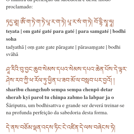
proclamado:
ཏདྱ་ཐཱ། ཨོཾ་ག་ཏེ་ག་ཏེ་པཱ་ར་ག་ཏེ། པཱ་ར་སཾ་ག་ཏེ། བོ་དྷི་སྭཱ་ཧཱ།
teyata | om gaté gaté para gaté | para samgaté | bodhi
soha
tadyathā | oṃ gate gate pāragate | pārasaṃgate | bodhi
svāhā
ཤཱ་རིའི་བུ་བྱང་ཆུབ་སེམས་དཔའ་སེམས་དཔའ་ཆེན་པོས་དེ་ལྟར་
ཤེས་རབ་ཀྱི་ཕ་རོལ་ཏུ་ཕྱིན་པ་ཟབ་མོ་ལ་བསླབ་པར་བྱའོ། །
sharibu changchub sempa sempa chenpö detar
sherab kyi parol tu chinpa zabmo la labpar ja o
Śāriputra, um bodhisattva e grande ser deverá treinar-se
na profunda perfeição da sabedoria desta forma.
དེ་ནས་བཅོམ་ལྡན་འདས་ཏིང་ངེ་འཛིན་དེ་ལས་བཞེངས་ཏེ།