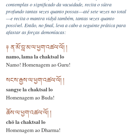
contemplas o significado da vacuidade, recita o sūtra
profundo tantas vezes quanto possas—até sete vezes no total
—e recita o mantra vidyā também, tantas vezes quanto
possível. Então, no final, leva a cabo a seguinte prática para
afastar as forças demoníacas:
༈ ན་མོ་བླ་མ་ལ་ཕྱག་འཚལ་ལོ། །
namo, lama la chaktsal lo
Namo! Homenagem ao Guru!
སངས་རྒྱས་ལ་ཕྱག་འཚལ་ལོ། །
sangye la chaktsal lo
Homenagem ao Buda!
ཆོས་ལ་ཕྱག་འཚལ་ལོ། །
chö la chaktsal lo
Homenagem ao Dharma!