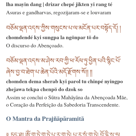
lha mayin dang | drizar chepé jikten yi rang té
Asuras e gandharvas, regozijaram-se e louvaram
བཅོམ་ལྡན་འདས་ཀྱིས་གསུངས་པ་ལ་མངོན་པར་བསྟོད་དོ། །
chomdendé kyi sungpa la ngönpar tö do
O discurso do Abençoado.
བཅོམ་ལྡན་འདས་མ་ཤེས་རབ་ཀྱི་ཕ་རོལ་ཏུ་ཕྱིན་པའི་སྙིང་པོ་
ཞེས་བྱ་བ་ཐེག་པ་ཆེན་པོའི་མདོ་རྫོགས་སོ།། །།
chomden dema sherab kyi parol tu chinpé nyingpo
zhejawa tekpa chenpö do dzok so
Assim se conclui o Sūtra Mahāyāna da Abençoada Mãe,
o Coração da Perfeição da Sabedoria Transcendente.
O Mantra da Prajñāpāramitā
༈ ཏདྱ་ཐཱ། ཨོཾ་ག་ཏེ་ག་ཏེ་པཱ་ར་ག་ཏེ། པཱ་ར་སཾ་ག་ཏེ། བོ་དྷི་སྭཱ་ཧཱ།