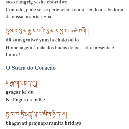
soso rangrig yeshe chöyulwa
Contudo, pode ser experienciada como sendo a sabedoria
da nossa própria rigpa:
དུས་གསུམ་རྒྱལ་བའི་ཡུམ་ལ་ཕྱག་འཚལ་ལོ། །
dü sum gyalwé yum la chaktsal lo
Homenagem à mãe dos budas do passado, presente e
futuro!
O Sūtra do Coração
༈ རྒྱ་གར་སྐད་དུ།
gyagar ké du
Na língua da Índia:
བྷ་ག་བ་ཏི་པྲཛྙཱ་པཱ་ར་མི་ཏཱ་ཧྲི་ད་ཡ།
bhagavati prajnaparamita hridaya