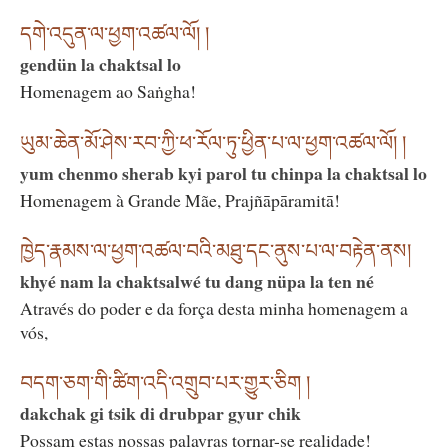
དགེ་འདུན་ལ་ཕྱག་འཚལ་ལོ། །
gendün la chaktsal lo
Homenagem ao Saṅgha!
ཡུམ་ཆེན་མོ་ཤེས་རབ་ཀྱི་ཕ་རོལ་ཏུ་ཕྱིན་པ་ལ་ཕྱག་འཚལ་ལོ། །
yum chenmo sherab kyi parol tu chinpa la chaktsal lo
Homenagem à Grande Mãe, Prajñāpāramitā!
ཁྱེད་རྣམས་ལ་ཕྱག་འཚལ་བའི་མཐུ་དང་ནུས་པ་ལ་བརྟེན་ནས།
khyé nam la chaktsalwé tu dang nüpa la ten né
Através do poder e da força desta minha homenagem a
vós,
བདག་ཅག་གི་ཚིག་འདི་འགྲུབ་པར་གྱུར་ཅིག །
dakchak gi tsik di drubpar gyur chik
Possam estas nossas palavras tornar-se realidade!