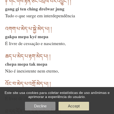
༈ གང་གིས་རྟེན་ཅིང་འབྲེལ་བར་འབྱུང་། །
gang gi ten ching drelwar jung
Tudo o que surge em interdependência
འགག་པ་མེད་པ་སྐྱེ་མེད་པ། །
gakpa mepa kyé mepa
É livre de cessação e nascimento,
ཆད་པ་མེད་པ་རྟག་མེད་པ། །
chepa mepa tak mepa
Não é inexistente nem eterno,
འོང་བ་མེད་པ་འགྲོ་མེད་པ། །
ongwa mepa dro mepa
Este site usa cookies para coletar estatísticas de uso anônimas e
aprimorar a experiência do usuário.
É livre de chegada ou partida,
Decline
Accept
ཐ་དད་དོན་མིན་དོན་གཅིག་མིན། །