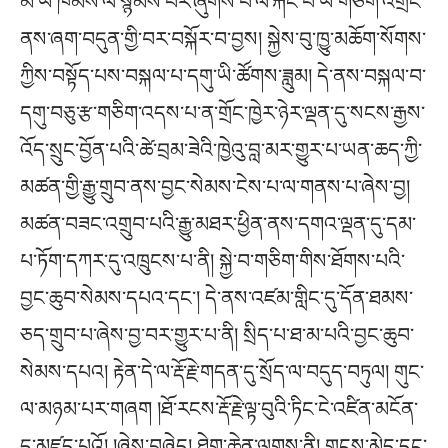
མེ་ཡི་ཁམས་ལ་སྙོམས་བར་ཞུགས་པ་ལ་རྐང་པ་ཡ་གཅིག་འགྲེང་
ནས་ཞག་བདུན་གྱི་བར་བསྐོར་བ་བྱས། སྐྱེས་བུ་ཁྱུ་མཆོག་སོགས་
ཀྱིས་བསྟོད་པས་བསྐལ་པ་དགུ་ཡི་ཚོགས་ཟླུམ། དེ་ནས་བསྐལ་བ་
དགུ་བཅུ་རྩ་གཅིག་འདས་པ་ན་གྲོང་ཁྱེར་ཉེར་ལྡན་དུ་སངས་རྒྱས་
འོད་སྲུང་བྱོན་པའི་ཚེ་བྲམ་ཟེའི་ཁྱེའུ་བླ་མར་གྱུར་པ་ཡན་ཆད་ཀྱི་
མཚན་གྱི་རྒྱུ་གྲུབ་ནས་བྱང་སེམས་ངེས་པ་ལ་གནས་པ་ཞེས་བྱ།
མཚན་བཟང་འགྲུབ་པའི་རྒྱུ་མཐར་ཕྱིན་ནས་དགའ་ལྡན་དུ་དམ་
པ་ཏོག་དཀར་དུ་འཁྲུངས་པ་ནི། སྐྱེ་བ་གཅིག་གིས་ཐོགས་པའི་
བྱང་ཆུབ་སེམས་དཔའ་དང་། དེ་ནས་འཛམ་གླིང་དུ་དོན་ཐམས་
ཅད་གྲུབ་པ་ཞེས་བྱ་བར་གྱུར་པ་ནི། སྲིད་པ་ཐ་མ་པའི་བྱང་ཆུབ་
སེམས་དཔའ། རྟེན་དེ་ལ་རྡོ་རྗེ་གདན་དུ་སྲོད་ལ་བདུད་བཏུལ། གུང་
ལ་མཉམ་པར་གཞག །ཐོ་རངས་རྡོ་རྗེ་ལྟ་བུའི་ཏིང་ངེ་འཛིན་མངོན་
དུ་མཛད་པའོ། །ཞེས་བཞེད། ཐེག་ཆེན་ལུགས་ནི། གྲངས་མེད་དང་