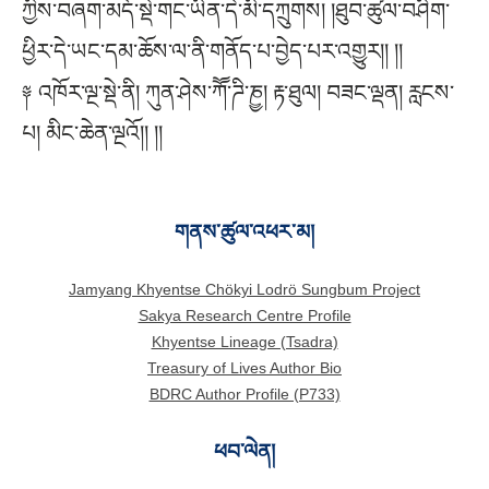
ཀྱིས་བཞག་མདོ་སྡེ་གང་ཡིན་དེ་མི་དཀྲུགས། །ཐུབ་ཚུལ་བཤིག་
ཕྱིར་དེ་ཡང་དམ་ཆོས་ལ་ནི་གནོད་པ་བྱེད་པར་འགྱུར།། །།
༈ འཁོར་ལྔ་སྡེ་ནི། ཀུན་ཤེས་ཀཽ་ཌི་ཎྱ། རྟ་ཐུལ། བཟང་ལྡན། རླངས་
པ། མིང་ཆེན་ལྔའོ།། །།
གནས་ཚུལ་འཕར་མ།
Jamyang Khyentse Chökyi Lodrö Sungbum Project
Sakya Research Centre Profile
Khyentse Lineage (Tsadra)
Treasury of Lives Author Bio
BDRC Author Profile (P733)
ཕབ་ལེན།