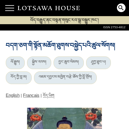
བོད་བརྒྱུད་ནང་བསྟན་གསུང་རབ་སྒྲ་བསྒྱུར་ཁང་།
ISSN 2753-4812
བདག་ཅག་གི་སྟོན་མཆོག་ཐུགས་བསྐྱེད་པའི་ཚུལ་སོགས།
ལོ་རྒྱུས།
སྐྱེས་རབས།
བྱང་ཆུབ་སེམས།
ཤཱཀྱ་ཐུབ་པ།
བོད་ཀྱི་བླ་མ།
འཇམ་དབྱངས་མཁྱེན་བརྩེ་ཆོས་ཀྱི་བློ་གྲོས།
English
Français
|
|
བོད་ཡིག