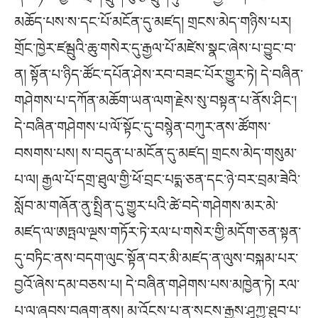
མཆོད་པས་ས་དང་པོ་མངོན་དུ་མཛད། གྲངས་མེད་གཉིས་པར།
གྲོང་ཁྱེར་ཛམྦུའི་ཆུ་གསེར་དུ་རྒྱལ་པོ་མཛེས་སྣང་ཞེས་པ་བྱུང་བ་
ན། སྟོན་པ་ཉིད་ཚོང་དཔོན་ཤེས་རབ་བཟང་པོར་གྱུར་ཏེ། དེ་བཞིན་
གཤེགས་པ་དཀོན་མཆོག་ཡན་ལག་རྗེས་སུ་བསྟན་པ་ནོས་ཤིང་།
དེ་བཞིན་གཤེགས་པ་ལོ་སྟོང་དུ་བསྙེན་བཀུར་ནས་ཚོགས་
བསགས་པས། ས་བདུན་པ་མངོན་དུ་མཛད། གྲངས་མེད་གསུམ་
པ་ལ། རྒྱལ་པོ་དགྲ་ཐུལ་གྱི་ཕོ་བྲང་པདྨ་ཅན་དང་ཉེ་བར་བྲམ་ཟེའི་
སློབ་མ་གཞོན་ནུ་སྤྲིན་དུ་གྱུར་པའི་ཚེ་བདེ་གཤེགས་མར་མེ་
མཛད་ལ་ཨཏྤལ་ལྔས་གཏོར་ཏེ་རལ་པ་གསེར་གྱི་མདོག་ཅན་སྟན་
དུ་བཏིང་ནས་བདག་ལུང་སྟོན་བར་མི་མཛད་ན་ལུས་བསྐམ་པར་
བྱའོ་ཞེས་དམ་བཅས་པ། དེ་བཞིན་གཤེགས་པས་མཁྱེན་ཏེ། རལ་
པ་ལ་ཞབས་བཞག་ནས། མ་འོངས་པ་ན་སངས་རྒྱས་ཤཱཀྱ་ཐུབ་པ་