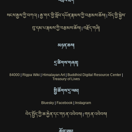
འབྲེལ་ཐག
སངས་རྒྱས་ཀྱི་བཀའ།
རྒྱ་གར་གྱི་སློབ་དཔོན་རྣམས་ཀྱི་བརྩམས་ཆོས།
བོད་གྱི་སྐྱེས་
|
|
བུ་དམ་པ་རྣམས་ཀྱི་བརྩམས་ཆོས།
བརྗོད་གཞི།
|
མཉན་ཆས།
དྲ་ཚིགས་གཞན།
84000
|
Rigpa Wiki
|
Himalayan Art
|
Buddhist Digital Resource Center
|
Treasury of Lives
སྤྱི་ཚོགས་དྲ་ལམ།
Bluesky
|
Facebook
|
Instagram
བེད་སྤྱོད་ཀྱི་ཆ་རྐྱེན་དང་གཏན་འབེབས།
གཏན་འབེབས།
|
ཆོག་ཐམ།