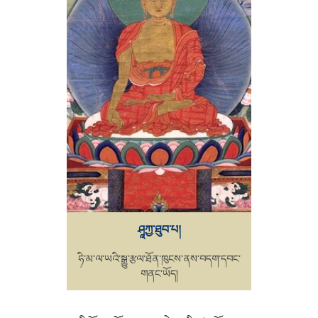
ཤཱཀྱ་ཐུབ་པ།
ཧི་མ་ལ་ཡའི་སྒྱུ་རྩལ་ཐོན་ཁུངས་ནས་བདག་དབང་
གནང་ཡོད།