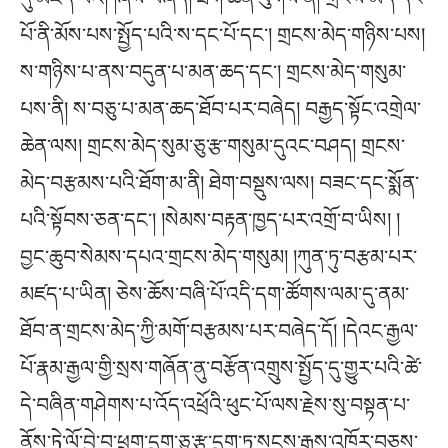
པོ་ནི་མོས་པས་སྤྱོད་པའི་ས་དང་པོ་དང་། གྲངས་མེད་གཉིས་པས།
ས་གཉིས་པ་ནས་བདུན་པ་མན་ཆད་དང་། གྲངས་མེད་གསུམ་
པས་ནི། ས་བཅུ་པ་མན་ཆད་ཐོབ་པར་བཞེད། བརྒྱད་སྟོང་འགྲེལ་
ཆེན་ལས། གྲངས་མེད་སུམ་ཅུ་རྩ་གསུམ་དུའང་བཤད། གྲངས་
མེད་བརྩམས་པའི་ཐོག་མ་ནི། ཐེག་བསྡུས་ལས། བཟང་དང་སྨོན་
པའི་སྟོབས་ཅན་དང་། །སེམས་བརྟན་ཁྱད་པར་འགྲོ་བ་ཡིས། །
བྱང་ཆུབ་སེམས་དཔའ་གྲངས་མེད་གསུམ། །ཀུན་ཏུ་བརྩམ་པར་
མཛད་པ་ཡིན། ཅེས་ཆོས་བཞི་པོ་འདི་དག་ཚོགས་ལམ་དུ་ནམ་
ཐོབ་ན་གྲངས་མེད་ཀྱི་མགོ་བརྩམས་པར་བཞེད་དོ། །དེའང་རྒྱལ་
པོ་རྣམ་རྒྱལ་གྱི་སྲས་གཞོན་ནུ་བརྩོན་འགྲུས་སྤྱོད་དུ་གྱུར་པའི་ཚེ་
དེ་བཞིན་གཤེགས་པ་འོད་འཕྲོའི་ཕུང་པོ་ལས་རྗེས་སུ་བསྟན་པ་
ནོས་ཏེ་ལོ་བྱེ་བ་ཕྲག་དྲུག་ཅུ་རྩ་དྲུག་ཏུ་སངས་རྒྱས་འཁོར་བཅས་