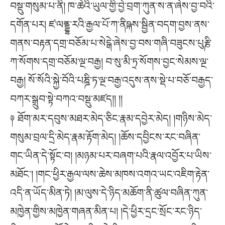
བསྡུ་གསུམ་པ་ནི། ཁ་ཆེའི་ཡུལ་གྱི་བྱེ་བྲག་ཀུན་ས་ན་ཞེས་བྱ་བའི་
དགོན་པར། ཛ་ལནྡྷ་རའི་རྒྱལ་པོ་ཀ་ནིཥྐས་སྦྱིན་བདག་བྱས་ནས་
གནས་བརྟན་དགྲ་བཅོམ་པ་སེངྒེ་ཞེས་བྱ་བས་གཞི་བཟུངས་པུརྞི་
ཀ་སོགས་དགྲ་བཅོམ་ལྔ་བརྒྱ། བ་སུ་མི་ཏྲ་སོགས་བྱང་སེམས་ལྔ་
བརྒྱ། སོ་སོའི་སྐྱེ་བོའི་པཎྜི་ཏ་ལྔ་བརྒྱ་འདུས་ནས་སྡེ་པ་བཅོ་བརྒྱད་
བཀར་སྒྲུབ་སྟེ་བཀའ་བསྡུ་མཛད།། །།
༈ ཐོག་མར་དབུས་མཐར་མེད་ཅིང་རྣམ་དབྱེར་མེད། །གཉིས་མེད་
གསུམ་བྲལ་དྲི་མེད་རྣམ་རྟོག་མེད། །ཆོས་དབྱིངས་རང་བཞིན་
གང་ཡིན་དེ་སྟོང་བ། །མཉམ་པར་བཞག་པའི་རྣལ་འབྱོར་པ་ཡིས་
མཐོང་། །གང་ཕྱིར་རྒྱལ་ལས་ཆེས་མཁས་འགའ་ཡང་འཇིག་རྟེན་
འདི་ན་ཡོད་མིན་ཏེ། །མ་ལུས་དེ་ཉིད་མཆོག་ནི་ཚུལ་བཞིན་ཀུན་
མཁྱེན་གྱིས་མཁྱེན་གཞན་མིན་པ། །དེ་ཕྱིར་དྲང་སྲོང་རང་ཉིད་