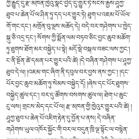
ཀྱི་རྒྱུད་དུ་རྫ་མཁན་ཁྱེའུ་སྣང་བྱེད་དུ་གྱུར་ཏེ་སངས་རྒྱས་ཤཱཀྱ་
ཐུབ་པ་ཆེན་པོ་ལ་ཤིན་ཏུ་དད་པར་གྱུར་ཏེ། ཐུག་པ་འཇམ་པོ་ཡོལ་
གོ་གང་དང་། མགྲོན་བུ་ལྔས་མཆོད་དེ། བདེ་བར་གཤེགས་པ་ཁྱེད་
སྐུ་ཅི་འདྲ་དང་། སོགས་ཀྱི་སྨོན་ལམ་བཏབ་ཅིང་བྱང་ཆུབ་མཆོག་
ཏུ་ཐུགས་ཐོག་མར་བསྐྱེད་པ་སྟེ། མདོ་སྡེ་བསྐལ་བཟང་ལས་ཀྱང་།
ང་ནི་སྔོན་ཚེ་དམན་པར་གྱུར་པའི་ཚེ། །དེ་བཞིན་གཤེགས་པ་ཤཱཀྱ་
ཐུབ་དེ་ལ། །འཇམ་གང་ཞིག་ནི་དབུལ་བར་བྱས་ནས་ཀྱང་། །དང་
པོར་བྱང་ཆུབ་མཆོག་ཏུ་སེམས་བསྐྱེད་དོ། །ཞེས་དང་པོར་ཐུགས་
བསྐྱེད་ཚུལ་དང་། བར་དུ་ཚོགས་བསགས་ཚུལ་ལ། ཐེག་པ་ཆུང་
ངུ་ལས། གྲངས་མེད་དང་པོ་ལ། རྫ་མཁན་གྱི་ཁྱེའུར་གྱུར་པའི་ཚེ། །
ཤཱཀྱ་ཐུབ་པ་ཆེན་པོ་འཇིག་རྟེན་དུ་བྱོན་པ་ནས། དེ་བཞིན་
གཤེགས་ཡུལ་འཁོར་སྐྱོང་གི་བར་ལ་བདུན་ཁྲི་ལྔ་སྟོང་ལ་བསྙེན་