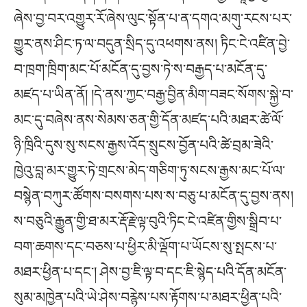
ཞེས་བྱ་བར་འགྱུར་རོ་ཞེས་ལུང་སྟོན་པ་ན་དགའ་མགུ་རངས་པར་
གྱུར་ནས་ཤིང་ཏ་ལ་བདུན་སྲིད་དུ་འཕགས་ནས། ཏིང་ངེ་འཛིན་བྱེ་
བ་ཁྲག་ཁྲིག་མང་པོ་མངོན་དུ་བྱས་ཏེ་ས་བརྒྱད་པ་མངོན་དུ་
མཛད་པ་ཡིན་ནོ། །དེ་ནས་ཀྱང་བརྒྱ་བྱིན་མིག་བཟང་སོགས་སྐྱེ་བ་
མང་དུ་བཞེས་ནས་སེམས་ཅན་གྱི་དོན་མཛད་པའི་མཐར་ཚེ་ལོ་
ཉི་ཁྲིའི་དུས་སུ་སངས་རྒྱས་འོད་སྲུངས་བྱོན་པའི་ཚེ་བྲམ་ཟེའི་
ཁྱེའུ་བླ་མར་གྱུར་ཏེ་གྲངས་མེད་གཅིག་ཏུ་སངས་རྒྱས་མང་པོ་ལ་
བསྙེན་བཀུར་ཚོགས་བསགས་པས་ས་བཅུ་པ་མངོན་དུ་བྱས་ནས།
ས་བཅུའི་རྒྱུན་གྱི་ཐ་མར་རྡོ་རྗེ་ལྟ་བུའི་ཏིང་ངེ་འཛིན་གྱིས་སྒྲིབ་པ་
བག་ཆགས་དང་བཅས་པ་ཕྱིར་མི་ལྡོག་པ་ཡོངས་སུ་སྤངས་པ་
མཐར་ཕྱིན་པ་དང་། ཤེས་བྱ་ཇི་ལྟ་བ་དང་ཇི་སྙེད་པའི་དོན་མངོན་
སུམ་མཁྱེན་པའི་ཡེ་ཤེས་བརྙེས་པས་རྟོགས་པ་མཐར་ཕྱིན་པའི་