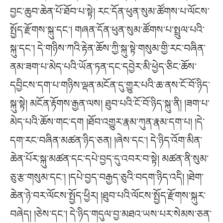
བྱང་ཆུབ་ཆེན་པོ་ཐོབ་པ་སྟེ། རང་དོན་ཕུན་སུམ་ཚོགས་པ་ལོངས་
སྤྱོད་རྫོགས་སྐུ་དང་། གཞན་དོན་ཕུན་སུམ་ཚོགས་པ་སྤྲུལ་པའི་
སྐུ་དང་། དེ་གཉིས་ཀའི་རྟེན་ཆོས་ཀྱི་སྐུ་སྟེ་གསུམ་གྱི་རང་བཞིན་
ནམ་ཟག་པ་མེད་པའི་ཡོན་ཏན་དང་དབྱེར་མི་ཕྱེད་ཅིང་ཆོས་
དབྱིངས་དག་པ་གཉིས་ལྡན་མངོན་དུ་གྱུར་པའི་ཆ་ནས་ངོ་བོ་ཉིད་
སྐུ་སྟེ། མངོན་རྟོགས་རྒྱན་ལས། ཐུབ་པའི་ངོ་བོ་ཉིད་སྐུ་ནི། །ཟག་པ་
མེད་པའི་ཆོས་གང་དག །ཐོབ་འགྱུར་རྣམ་ཀུན་རྣམ་དག་པ། །དེ་
དག་རང་བཞིན་མཚན་ཉིད་ཅན། །ཞེས་དང་། དེ་ཉིད་འོག་མིན་
ཆེན་པོར་སྐུ་མཚན་དང་དཔེ་བྱད་དུ་འབར་བ་སྟེ། མཚན་ནི་སུམ་
ཅུ་རྩ་གསུམ་དང་། །དཔེ་བྱད་བརྒྱད་ཅུའི་བདག་ཉིད་འདི། །ཐེག་
ཆེན་ཉེ་བར་ལོངས་སྤྱོད་ཕྱིར། །ཐུབ་པའི་ལོངས་སྤྱོད་རྫོགས་སྐུར་
བཞེད། །ཅེས་དང་། དེ་ཉིད་གདུལ་བྱ་མཐའ་ཡས་པར་སེམས་ཅན་