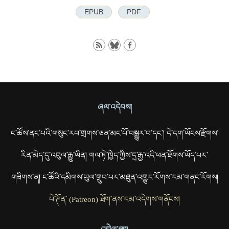
EPUB
PDF
ཞལ་འདེབས།
ང་ཚོས་ནང་པའི་གསུང་རབ་གྲགས་ཅན་མང་པོ་བསྒྱུར་བ་དང་། དེ་དག་ཡོངས་རྫོགས་
རིན་མེད་དུ་འབུལ་རྒྱུ་ཡིན། གལ་ཏེ་ཁྱེད་ཀྱིས་དྲ་རྒྱ་འདི་ཕན་ཐོགས་ཡོད་པར་
གཟིགས་ན། ང་ཚོའི་དམིགས་ཡུལ་གྲུབ་པར་མཐུན་འགྱུར་རོགས་རམ་གནང་རོགས།
པེ་ཊོན་ (Patreon) ཐོག་ནས་རམ་འདེགས་གནོངས།