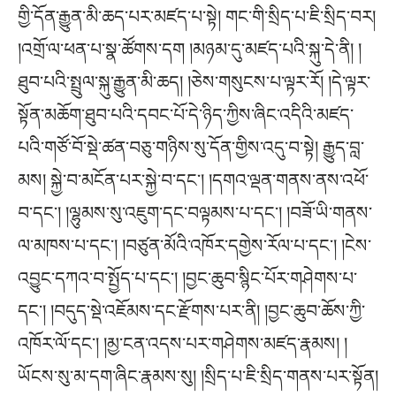
གྱི་དོན་རྒྱུན་མི་ཆད་པར་མཛད་པ་སྟེ། གང་གི་སྲིད་པ་ཇི་སྲིད་བར།
།འགྲོ་ལ་ཕན་པ་སྣ་ཚོགས་དག །མཉམ་དུ་མཛད་པའི་སྐུ་དེ་ནི། །
ཐུབ་པའི་སྤྲུལ་སྐུ་རྒྱུན་མི་ཆད། །ཅེས་གསུངས་པ་ལྟར་རོ། །དེ་ལྟར་
སྟོན་མཆོག་ཐུབ་པའི་དབང་པོ་དེ་ཉིད་ཀྱིས་ཞིང་འདིའི་མཛད་
པའི་གཙོ་བོ་སྡེ་ཚན་བཅུ་གཉིས་སུ་དོན་གྱིས་འདུ་བ་སྟེ། རྒྱུད་བླ་
མས། སྐྱེ་བ་མངོན་པར་སྐྱེ་བ་དང་། །དགའ་ལྡན་གནས་ནས་འཕོ་
བ་དང་། །ལྷུམས་སུ་འཇུག་དང་བལྟམས་པ་དང་། །བཟོ་ཡི་གནས་
ལ་མཁས་པ་དང་། །བཙུན་མོའི་འཁོར་དགྱེས་རོལ་པ་དང་། །ངེས་
འབྱུང་དཀའ་བ་སྤྱོད་པ་དང་། །བྱང་ཆུབ་སྙིང་པོར་གཤེགས་པ་
དང་། །བདུད་སྡེ་འཇོམས་དང་རྫོགས་པར་ནི། །བྱང་ཆུབ་ཆོས་ཀྱི་
འཁོར་ལོ་དང་། །མྱ་ངན་འདས་པར་གཤེགས་མཛད་རྣམས། །
ཡོངས་སུ་མ་དག་ཞིང་རྣམས་སུ། །སྲིད་པ་ཇི་སྲིད་གནས་པར་སྟོན།