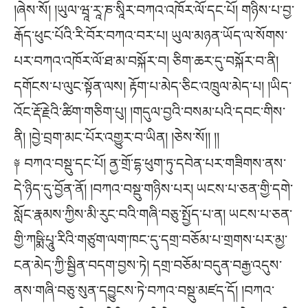
།ཞེས་སོ། །ཡུལ་ཝཱ་རཱ་ཎ་སཱིར་བཀའ་འཁོར་ལོ་དང་པོ། གཉིས་པ་བྱ་
རྒོད་ཕུང་པོའི་རི་བོར་བཀའ་བར་པ། ཡུལ་མཉན་ཡོད་ལ་སོགས་
པར་བཀའ་འཁོར་ལོ་ཐ་མ་བསྐོར་བ། ཅིག་ཆར་དུ་བསྐོར་བ་ནི།
དགོངས་པ་ལུང་སྟོན་ལས། རྟོག་པ་མེད་ཅིང་འཁྲུལ་མེད་པ། །ཡིད་
འོང་རྡོ་རྗེའི་ཚིག་གཅིག་པུ། །གདུལ་བྱའི་བསམ་པའི་དབང་གིས་
ནི། །བྱེ་བྲག་མང་པོར་འགྱུར་བ་ཡིན། །ཅེས་སོ།། །།
༈ བཀའ་བསྡུ་དང་པོ། ནྱ་གྲོ་དྷ་ཕུག་ཏུ་དབེན་པར་གཟིགས་ནས་
དེ་ཉིད་དུ་བྱོན་ནོ། །བཀའ་བསྡུ་གཉིས་པར། ཡངས་པ་ཅན་གྱི་དགེ་
སློང་རྣམས་ཀྱིས་མི་རུང་བའི་གཞི་བཅུ་སྤྱོད་པ་ན། ཡངས་པ་ཅན་
གྱི་ཀཥྨི་པཱུ་རིའི་གཙུག་ལག་ཁང་དུ་དགྲ་བཅོམ་པ་གྲགས་པར་མྱ་
ངན་མེད་ཀྱི་སྦྱིན་བདག་བྱས་ཏེ། དགྲ་བཅོམ་བདུན་བརྒྱ་འདུས་
ནས་གཞི་བཅུ་སུན་དབྱུངས་ཏེ་བཀའ་བསྡུ་མཛད་དོ། །བཀའ་