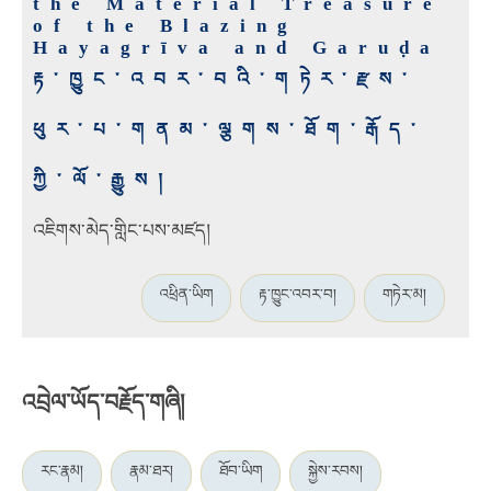
the Material Treasure
of the Blazing
Hayagrīva and Garuḍa
རྟ་ཁྱུང་འབར་བའི་གཏེར་རྫས་
ཕུར་པ་གནམ་ལྕགས་ཐོག་རྒོད་
ཀྱི་ལོ་རྒྱུས།
འཇིགས་མེད་གླིང་པས་མཛད།
འཕྲིན་ཡིག
རྟ་ཁྱུང་འབར་བ།
གཏེར་མ།
འབྲེལ་ཡོད་བརྗོད་གཞི།
རང་རྣམ།
རྣམ་ཐར།
ཐོབ་ཡིག
སྐྱེས་རབས།