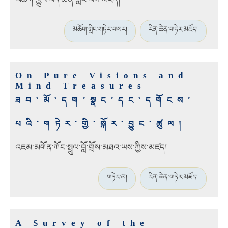
མཆོག་གླིང་གཏེར་གསར།
རིན་ཆེན་གཏེར་མཛོད།
On Pure Visions and
Mind Treasures
ཟབ་མོ་དག་སྣང་དང་དགོངས་
པའི་གཏེར་གྱི་སྐོར་བྱུང་ཚུལ།
འཇམ་མགོན་ཀོང་སྤྲུལ་བློ་གྲོས་མཐའ་ཡས་ཀྱིས་མཛད།
གཏེར་མ།
རིན་ཆེན་གཏེར་མཛོད།
A Survey of the