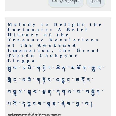
མཆོག་གླིང་གཏེར་གསར།
བྱང་ཡིག
Melody to Delight the
Fortunate: A Brief
History of the
Treasure Revelations
of the Awakened
Emanation, the Great
Tertön Chokgyur
Lingpa
སྤྲུལ་པའི་གཏེར་ཆེན་མཆོག་གྱུར་
གླིང་པའི་གཏེར་འབྱུང་མདོར་
བསྡུས་སྐལ་ལྡན་དགའ་བ་བསྐྱེད་
པའི་དབྱངས་སྙན་ཞེས་བྱ་བ།
མཆོག་གྱུར་བདེ་ཆེན་གླིང་པས་མཛད།