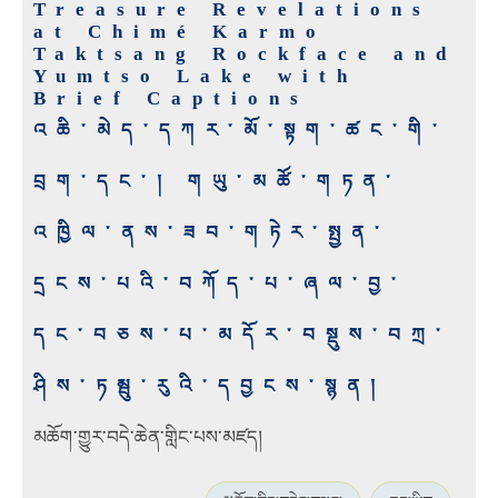
Treasure Revelations
at Chimé Karmo
Taktsang Rockface and
Yumtso Lake with
Brief Captions
འཆི་མེད་དཀར་མོ་སྟག་ཚང་གི་
བྲག་དང་། གཡུ་མཚོ་གཏན་
འཁྱིལ་ནས་ཟབ་གཏེར་སྤྱན་
དྲངས་པའི་བཀོད་པ་ཞལ་བྱ་
དང་བཅས་པ་མདོར་བསྡུས་བཀྲ་
ཤིས་ཏམྦུ་རུའི་དབྱངས་སྙན།
མཆོག་གྱུར་བདེ་ཆེན་གླིང་པས་མཛད།