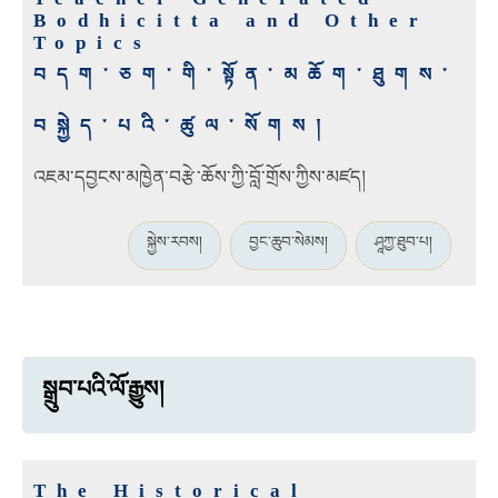
Bodhicitta and Other
Topics
བདག་ཅག་གི་སྟོན་མཆོག་ཐུགས་
བསྐྱེད་པའི་ཚུལ་སོགས།
འཇམ་དབྱངས་མཁྱེན་བརྩེ་ཆོས་ཀྱི་བློ་གྲོས་ཀྱིས་མཛད།
སྐྱེས་རབས།
བྱང་ཆུབ་སེམས།
ཤཱཀྱ་ཐུབ་པ།
སྒྲུབ་པའི་ལོ་རྒྱུས།
The Historical