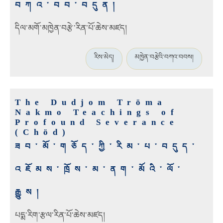
བཀའ་བབ་བདུན།
དིལ་མགོ་མཁྱེན་བརྩེ་རིན་པོ་ཆེས་མཛད།
རིས་མེད།
མཁྱེན་བརྩེའི་བཀའ་བབས།
The Dudjom Tröma
Nakmo Teachings of
Profound Severance
(Chöd)
ཟབ་མོ་གཅོད་ཀྱི་རིམ་པ་བདུད་
འཇོམས་ཁྲོས་མ་ནག་མོའི་ལོ་
རྒྱུས།
པདྨ་རིག་རྩལ་རིན་པོ་ཆེས་མཛད།