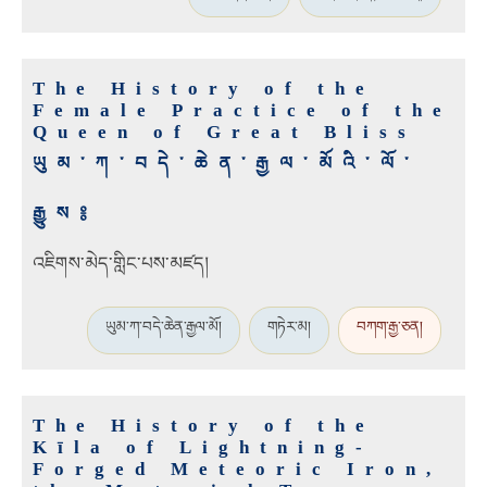
The History of the
Female Practice of the
Queen of Great Bliss
ཡུམ་ཀ་བདེ་ཆེན་རྒྱལ་མོའི་ལོ་
རྒྱུས༔
འཇིགས་མེད་གླིང་པས་མཛད།
ཡུམ་ཀ་བདེ་ཆེན་རྒྱལ་མོ།
གཏེར་མ།
བཀག་རྒྱ་ཅན།
The History of the
Kīla of Lightning-
Forged Meteoric Iron,