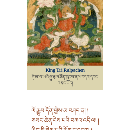
King Tri Ralpachen
ཧི་མ་ལ་ཡའི་སྒྱུ་རྩལ་ཐོན་ཁུངས་ནས་བདག་དབང་
གནང་ཡོད།
ལོ་རྒྱུས་དོན་གྱིས་མ་བཤད་ན། །
གསང་ཆེན་ངེས་པའི་བཀའ་འདི་ལ། །