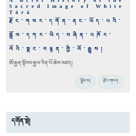
A Brief History of the
Sacred Image of White
Tārā
རྫོང་གསར་དགོན་ནང་ཡོད་པའི་
སྒྲོལ་དཀར་ཡིད་བཞིན་འཁོར་
ལོའི་སྣང་བརྙན་གྱི་ལོ་རྒྱུས།
ཨོ་རྒྱན་སྟོབས་རྒྱལ་རིན་པོ་ཆེས་མཛད།
སྒྲོལ་མ།
རྫོང་གསར།
དགོན་སྡེ།