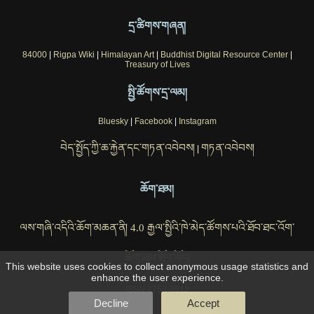
དྲ་ཚིགས་གཞན།
84000
|
Rigpa Wiki
|
Himalayan Art
|
Buddhist Digital Resource Center
|
Treasury of Lives
སྤྱི་ཚོགས་དྲ་ལམ།
Bluesky
|
Facebook
|
Instagram
བེད་སྤྱོད་ཀྱི་ཆ་རྐྱེན་དང་གཏན་འབེབས།
གཏན་འབེབས།
|
ཆོག་ཐམ།
ལས་གཞི་འདིའི་ཆོག་མཆན་ནི། 4.0 རྒྱལ་སྤྱིའི་ཁེ་མེད་ཚོགས་པའི་ཐོབ་ཐང་འོག་
ཆོག་ཐམ་ཐོབ་ཡོད།
This website uses cookies to collect anonymous usage statistics and
enhance the user experience.
ISSN 2753-4812
Decline
Accept