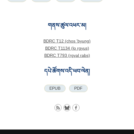
གནས་ཚུལ་འཕར་མ།
BDRC T12 (chos 'byung)
BDRC T1134 (lo rgyus)
BDRC T793 (rgyal rabs)
དཔེ་ཚོགས་འདི་ཕབ་ལེན།
EPUB
PDF