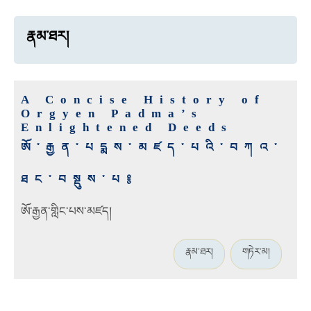
རྣམ་ཐར།
A Concise History of
Orgyen Padma’s
Enlightened Deeds
ཨོ་རྒྱན་པདྨས་མཛད་པའི་བཀའ་
ཐང་བསྡུས་པ༔
ཨོ་རྒྱན་གླིང་པས་མཛད།
རྣམ་ཐར།
གཏེར་མ།