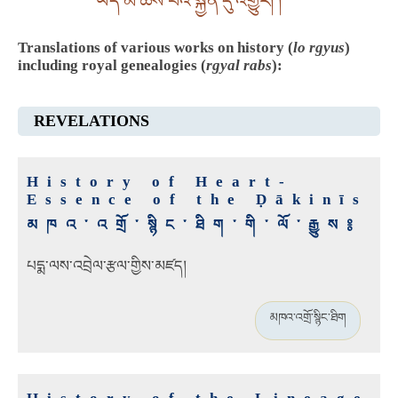
ཡིད་མི་ཆེས་པའི་སྐྱོན་དུ་འགྱུར། །
Translations of various works on history (
lo rgyus
)
including royal genealogies (
rgyal rabs
):
REVELATIONS
History of Heart-
Essence of the Ḍākinīs
མཁའ་འགྲོ་སྙིང་ཐིག་གི་ལོ་རྒྱུས༔
པདྨ་ལས་འབྲེལ་རྩལ་གྱིས་མཛད།
མཁའ་འགྲོ་སྙིང་ཐིག