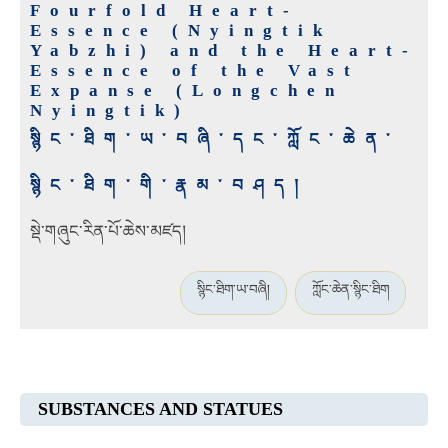
Fourfold Heart-
Essence (Nyingtik
Yabzhi) and the Heart-
Essence of the Vast
Expanse (Longchen
Nyingtik)
སྙིང་ཐིག་ཡ་བཞི་དང་ཀློང་ཆེན་
སྙིང་ཐིག་གི་རྣམ་བཤད།
སྡེ་གཞུང་རིན་པོ་ཆེས་མཛད།
སྙིང་ཐིག་ཡ་བཞི།
ཀློང་ཆེན་སྙིང་ཐིག
SUBSTANCES AND STATUES