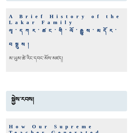
A Brief History of the
Lakar Family
ལྭ་དཀར་ཚང་གི་ལོ་རྒྱུས་མདོར་
བསྡུས།
མ་ཡུམ་ཚེ་རིང་དབང་མོས་མཛད།
སྐྱེས་རབས།
How Our Supreme
Teacher Generated