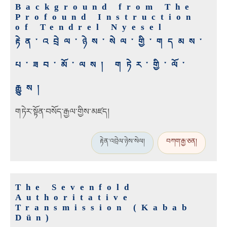
Background from The
Profound Instruction
of Tendrel Nyesel
རྟེན་འབྲེལ་ཉེས་སེལ་གྱི་གདམས་
པ་ཟབ་མོ་ལས། གཏེར་གྱི་ལོ་
རྒྱུས།
གཏེར་སྟོན་བསོད་རྒྱལ་གྱིས་མཛད།
རྟེན་འབྲེལ་ཉེས་སེལ།
བཀག་རྒྱ་ཅན།
The Sevenfold
Authoritative
Transmission (Kabab
Dün)