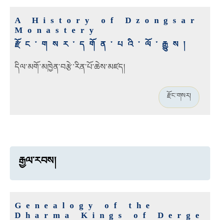
A History of Dzongsar
Monastery
རྫོང་གསར་དགོན་པའི་ལོ་རྒྱུས།
དིལ་མགོ་མཁྱེན་བརྩེ་རིན་པོ་ཆེས་མཛད།
རྫོང་གསར།
རྒྱལ་རབས།
Genealogy of the
Dharma Kings of Derge