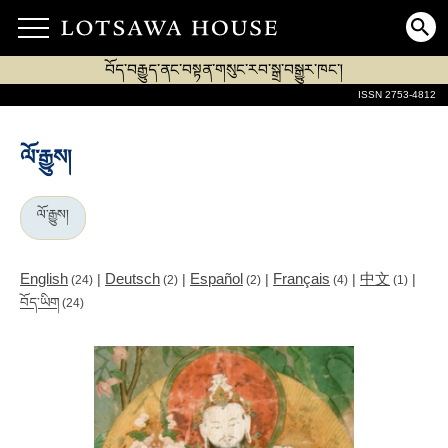
བོད་བརྒྱུད་ནང་བསྟན་གསུང་རབ་སྒྲ་བསྒྱུར་ཁང་།
ISSN 2753-4812
ལོ་རྒྱུས།
ལོ་རྒྱུས།
English
Deutsch
Español
Français
中文
|
|
|
|
|
(24)
(2)
(2)
(4)
(1)
བོད་ཡིག
(24)