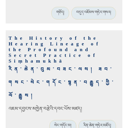
གཅོད།
བདུད་འཇོམས་གཏེར་གསར།
The History of the
Hearing Lineage of
the Profound and
Secret Practice of
Siṃhamukhā
རིན་ཆེན་བུམ་བཟང་ལས། ཟབ་
གསང་སེང་གདོང་སྙན་བརྒྱུད་ཀྱི་
ལོ་རྒྱུས།
འཇམ་དབྱངས་མཁྱེན་བརྩེའི་དབང་པོས་མཛད།
སེང་གདོང་མ།
རིན་ཆེན་གཏེར་མཛོད།