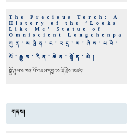
The Precious Torch: A
History of the ‘Looks
Like Me’ Statue of
Omniscient Longchenpa
ཀུན་མཁྱེན་ང་འདྲ་མ་ཞེས་པའི་
ལོ་རྒྱུས་རིན་ཆེན་སྒྲོན་མེ།
སྨྱོ་ཤུལ་མཁན་པོ་འཇམ་དབྱངས་རྡོ་རྗེས་མཛད།
གནས།