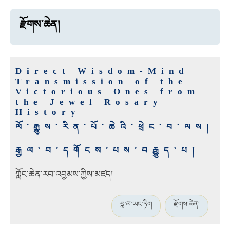
རྫོགས་ཆེན།
Direct Wisdom-Mind
Transmission of the
Victorious Ones from
the Jewel Rosary
History
ལོ་རྒྱུས་རིན་པོ་ཆེའི་ཕྲེང་བ་ལས།
རྒྱལ་བ་དགོངས་པས་བརྒྱུད་པ།
ཀློང་ཆེན་རབ་འབྱམས་ཀྱིས་མཛད།
བླ་མ་ཡང་ཏིག
རྫོགས་ཆེན།