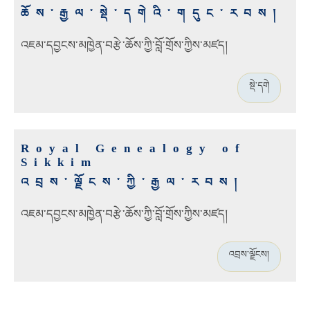
ཆོས་རྒྱལ་སྡེ་དགེའི་གདུང་རབས།
འཇམ་དབྱངས་མཁྱེན་བརྩེ་ཆོས་ཀྱི་བློ་གྲོས་ཀྱིས་མཛད།
སྡེ་དགེ
Royal Genealogy of
Sikkim
འབྲས་ལྗོངས་ཀྱི་རྒྱལ་རབས།
འཇམ་དབྱངས་མཁྱེན་བརྩེ་ཆོས་ཀྱི་བློ་གྲོས་ཀྱིས་མཛད།
འབྲས་ལྗོངས།