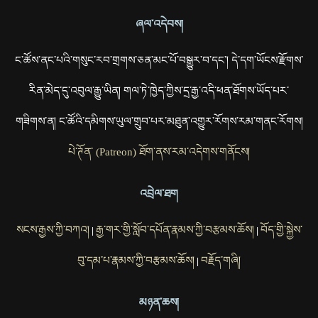
ཞལ་འདེབས།
ང་ཚོས་ནང་པའི་གསུང་རབ་གྲགས་ཅན་མང་པོ་བསྒྱུར་བ་དང་། དེ་དག་ཡོངས་རྫོགས་
རིན་མེད་དུ་འབུལ་རྒྱུ་ཡིན། གལ་ཏེ་ཁྱེད་ཀྱིས་དྲ་རྒྱ་འདི་ཕན་ཐོགས་ཡོད་པར་
གཟིགས་ན། ང་ཚོའི་དམིགས་ཡུལ་གྲུབ་པར་མཐུན་འགྱུར་རོགས་རམ་གནང་རོགས།
པེ་ཊོན་ (Patreon) ཐོག་ནས་རམ་འདེགས་གནོངས།
འབྲེལ་ཐག
སངས་རྒྱས་ཀྱི་བཀའ།
རྒྱ་གར་གྱི་སློབ་དཔོན་རྣམས་ཀྱི་བརྩམས་ཆོས།
བོད་གྱི་སྐྱེས་
|
|
བུ་དམ་པ་རྣམས་ཀྱི་བརྩམས་ཆོས།
བརྗོད་གཞི།
|
མཉན་ཆས།