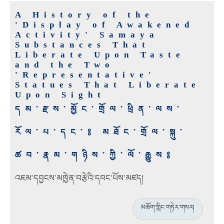
A History of the
'Display of Awakened
Activity' Samaya
Substances That
Liberate Upon Taste
and the Two
'Representative'
Statues That Liberate
Upon Sight
དམ་རྫས་མྱོང་གྲོལ་ཕྲིན་ལས་
རོལ་པ་དང་༔ མཐོང་གྲོལ་སྐུ་
ཚབ་རྣམ་གཉིས་ཀྱི་ལོ་རྒྱུས༔
འཇམ་དབྱངས་མཁྱེན་བརྩེའི་དབང་པོས་མཛད།
མཆོག་གླིང་གཏེར་གསར།