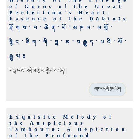
History of the Lineage
of Gurus of the Great
Perfection’s Heart-
Essence of the Ḍākinīs
རྫོགས་པ་ཆེན་པོ་མཁའ་འགྲོ་
སྙིང་ཐིག་གི་བླ་མ་བརྒྱུད་པའི་ལོ་
རྒྱུས༔
པདྨ་ལས་འབྲེལ་རྩལ་གྱིས་མཛད།
མཁའ་འགྲོ་སྙིང་ཐིག
Exquisite Melody of
the Auspicious
Tamboura: A Depiction
of the Profound