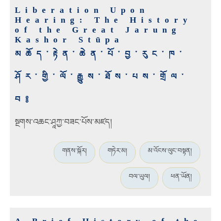
Liberation Upon
Hearing: The History
of the Great Jarung
Kashor Stūpa
མཆོད་རྟེན་ཆེན་པོ་བྱ་རུང་ཁ་
ཤོར་གྱི་ལོ་རྒྱུས་ཐོས་པས་གྲོལ་
བ༔
སྔགས་འཆང་ཤཱཀྱ་བཟང་པོས་མཛད།
གནས་སྐོར།
གཏེར་མ།
མ་འོངས་ལུང་བསྟན།
བལ་ཡུལ།
ཕན་ཡོན།