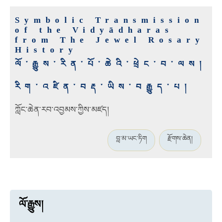
Symbolic Transmission
of the Vidyādharas
from The Jewel Rosary
History
ལོ་རྒྱུས་རིན་པོ་ཆེའི་ཕྲེང་བ་ལས།
རིག་འཛིན་བརྡ་ཡིས་བརྒྱུད་པ།
ཀློང་ཆེན་རབ་འབྱམས་ཀྱིས་མཛད།
བླ་མ་ཡང་ཏིག
རྫོགས་ཆེན།
ལོ་རྒྱུས།