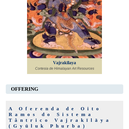
Vajrakīlaya
Cortesia de Himalayan Art Resources
OFFERING
A Oferenda de Oito
Ramos do Sistema
Tântrico Vajrakīlāya
(Gyüluk Phurba)