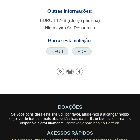
Outras informações:
BDRC T1768 (rdo rje phur pa)
Himalayan Art Resources
Baixar esta coleção:
EPUB
PDF
DOAÇÕES
Se você considera este site útil, por favor, ajude-nos a alcançar nosso
objetivo de traduzir mais obras clássicas da tradição budista e torná-las
disponíveis gratuitamente.
Por favor, apoie-nos no Patreon.
ACESSOS RÁPIDOS