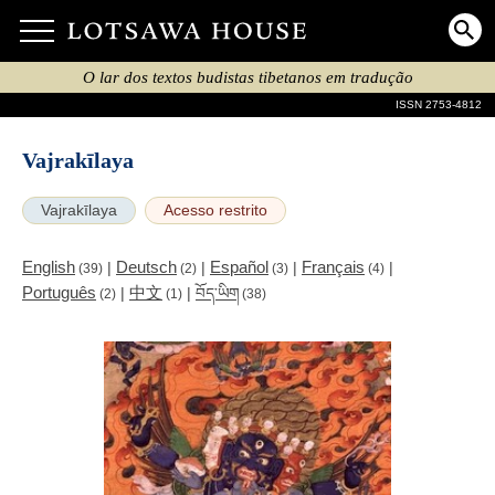
O lar dos textos budistas tibetanos em tradução
ISSN 2753-4812
Vajrakīlaya
Vajrakīlaya
Acesso restrito
English
Deutsch
Español
Français
|
|
|
|
(39)
(2)
(3)
(4)
Português
中文
|
|
བོད་ཡིག
(2)
(1)
(38)