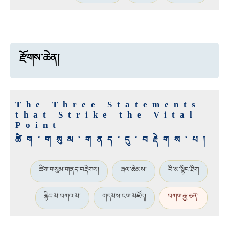
རྫོགས་ཆེན།
The Three Statements
that Strike the Vital
Point
ཚིག་གསུམ་གནད་དུ་བརྡེགས་པ།
ཚིག་གསུམ་གནད་བརྡེགས།
ཞལ་ཆེམས།
བི་མ་སྙིང་ཐིག
རྙིང་མ་བཀའ་མ།
གདམས་ངག་མཛོད།
བཀག་རྒྱ་ཅན།