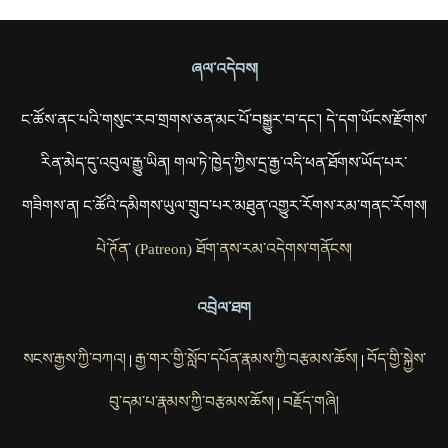
ཞལ་འདེབས།
ང་ཚོས་ནང་པའི་གསུང་རབ་གྲགས་ཅན་མང་པོ་བསྒྱུར་བ་དང་། དེ་དག་ཡོངས་རྫོགས་
རིན་མེད་དུ་འབུལ་རྒྱུ་ཡིན། གལ་ཏེ་ཁྱེད་ཀྱིས་དྲ་རྒྱ་འདི་ཕན་ཐོགས་ཡོད་པར་
གཟིགས་ན། ང་ཚོའི་དམིགས་ཡུལ་གྲུབ་པར་མཐུན་འགྱུར་རོགས་རམ་གནང་རོགས།
པེ་ཊོན་ (Patreon) ཐོག་ནས་རམ་འདེགས་གནོངས།
འབྲེལ་ཐག
སངས་རྒྱས་ཀྱི་བཀའ།
རྒྱ་གར་གྱི་སློབ་དཔོན་རྣམས་ཀྱི་བརྩམས་ཆོས།
བོད་གྱི་སྐྱེས་
|
|
བུ་དམ་པ་རྣམས་ཀྱི་བརྩམས་ཆོས།
བརྗོད་གཞི།
|