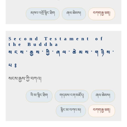
མཁའ་འགྲོ་སྙིང་ཐིག
ཞལ་ཆེམས།
བཀག་རྒྱ་ཅན།
Second Testament of
the Buddha
སངས་རྒྱས་ཀྱི་ཞལ་ཆེམས་གཉིས་
པ༔
སངས་རྒྱས་ཀྱི་བཀའ།
བི་མ་སྙིང་ཐིག
གདམས་ངག་མཛོད།
ཞལ་ཆེམས།
རྙིང་མ་བཀའ་མ།
བཀག་རྒྱ་ཅན།