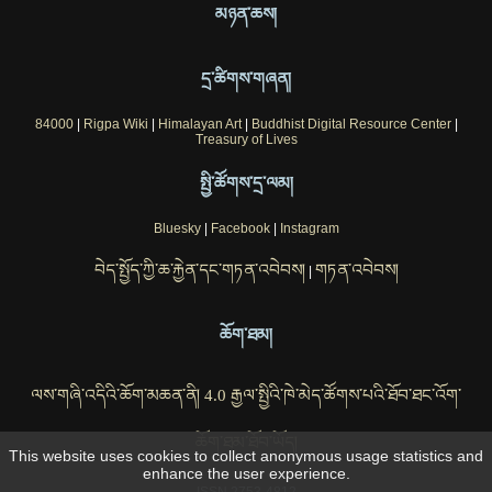
མཉན་ཆས།
དྲ་ཚིགས་གཞན།
84000
|
Rigpa Wiki
|
Himalayan Art
|
Buddhist Digital Resource Center
|
Treasury of Lives
སྤྱི་ཚོགས་དྲ་ལམ།
Bluesky
|
Facebook
|
Instagram
བེད་སྤྱོད་ཀྱི་ཆ་རྐྱེན་དང་གཏན་འབེབས།
གཏན་འབེབས།
|
ཆོག་ཐམ།
ལས་གཞི་འདིའི་ཆོག་མཆན་ནི། 4.0 རྒྱལ་སྤྱིའི་ཁེ་མེད་ཚོགས་པའི་ཐོབ་ཐང་འོག་
ཆོག་ཐམ་ཐོབ་ཡོད།
This website uses cookies to collect anonymous usage statistics and
enhance the user experience.
ISSN 2753-4812