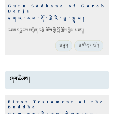
Guru Sādhana of Garab
Dorje
དགའ་རབ་རྡོ་རྗེའི་བླ་སྒྲུབ།
འཇམ་དབྱངས་མཁྱེན་བརྩེ་ཆོས་ཀྱི་བློ་གྲོས་ཀྱིས་མཛད།
བླ་སྒྲུབ།
བླ་མའི་རྣལ་འབྱོར།
ཞལ་ཆེམས།
First Testament of the
Buddha