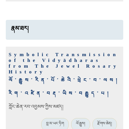
རྣམ་ཐར།
Symbolic Transmission
of the Vidyādharas
from The Jewel Rosary
History
ལོ་རྒྱུས་རིན་པོ་ཆེའི་ཕྲེང་བ་ལས།
རིག་འཛིན་བརྡ་ཡིས་བརྒྱུད་པ།
ཀློང་ཆེན་རབ་འབྱམས་ཀྱིས་མཛད།
བླ་མ་ཡང་ཏིག
ལོ་རྒྱུས།
རྫོགས་ཆེན།