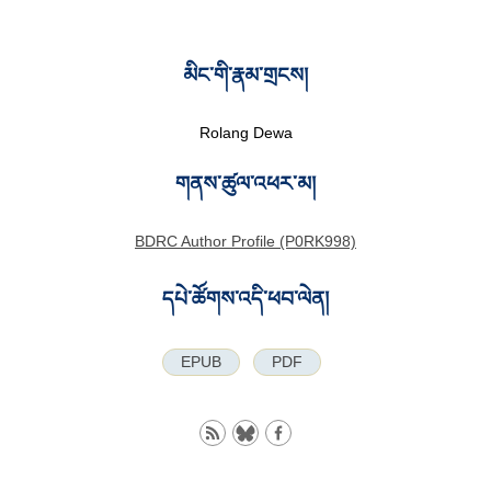
མིང་གི་རྣམ་གྲངས།
Rolang Dewa
གནས་ཚུལ་འཕར་མ།
BDRC Author Profile (P0RK998)
དཔེ་ཚོགས་འདི་ཕབ་ལེན།
EPUB
PDF