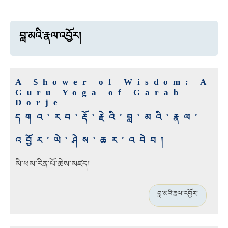
བླ་མའི་རྣལ་འབྱོར།
A Shower of Wisdom: A
Guru Yoga of Garab
Dorje
དགའ་རབ་རྡོ་རྗེའི་བླ་མའི་རྣལ་
འབྱོར་ཡེ་ཤེས་ཆར་འབེབ།
མི་ཕམ་རིན་པོ་ཆེས་མཛད།
བླ་མའི་རྣལ་འབྱོར།