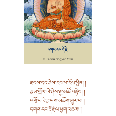
དགའ་རབ་རྡོ་རྗེ།
© Terton Sogyal Trust
ཐབས་དང་ཤེས་རབ་ཕ་རོལ་ཕྱིན། །
རྣམ་གྲོལ་ཡེ་ཤེས་རྒྱ་མཚོ་བརྙེས། །
འགྲོ་བའི་རྩ་ལག་མཆོག་གྱུར་པ། །
དགའ་རབ་རྡོ་རྗེ་ལ་ཕྱག་འཚལ། །