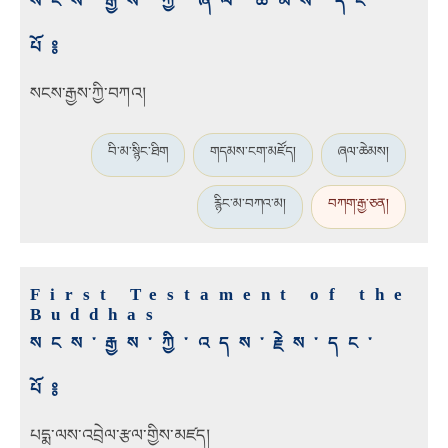
སངས་རྒྱས་ཀྱི་ཞལ་ཆེམས་དང་
པོ༔
སངས་རྒྱས་ཀྱི་བཀའ།
བི་མ་སྙིང་ཐིག
གདམས་ངག་མཛོད།
ཞལ་ཆེམས།
རྙིང་མ་བཀའ་མ།
བཀག་རྒྱ་ཅན།
First Testament of the
Buddhas
སངས་རྒྱས་ཀྱི་འདས་རྗེས་དང་
པོ༔
པདྨ་ལས་འབྲེལ་རྩལ་གྱིས་མཛད།