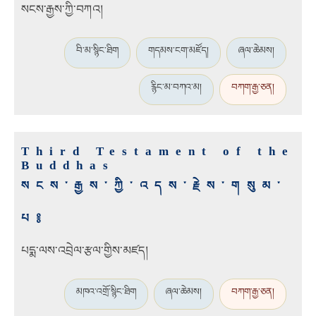
སངས་རྒྱས་ཀྱི་བཀའ།
བི་མ་སྙིང་ཐིག
གདམས་ངག་མཛོད།
ཞལ་ཆེམས།
རྙིང་མ་བཀའ་མ།
བཀག་རྒྱ་ཅན།
Third Testament of the
Buddhas
སངས་རྒྱས་ཀྱི་འདས་རྗེས་གསུམ་
པ༔
པདྨ་ལས་འབྲེལ་རྩལ་གྱིས་མཛད།
མཁའ་འགྲོ་སྙིང་ཐིག
ཞལ་ཆེམས།
བཀག་རྒྱ་ཅན།