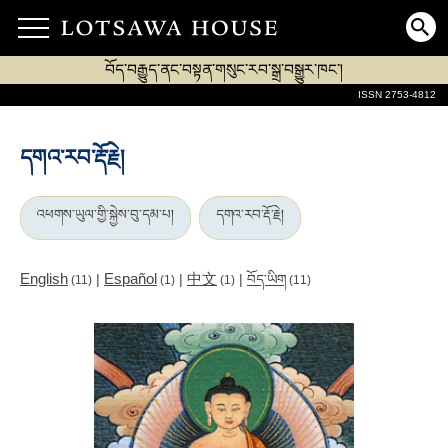
བོད་བརྒྱུད་ནང་བསྟན་གསུང་རབ་སྒྲ་བསྒྱུར་ཁང་།
ISSN 2753-4812
དགའ་རབ་རྡོ་རྗེ།
འཕགས་ཡུལ་གྱི་སྐྱེས་བུ་དམ་པ།
དགའ་རབ་རྡོ་རྗེ།
English
Español
中文
|
|
|
བོད་ཡིག
(11)
(1)
(1)
(11)