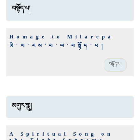
བསྟོད་པ།
Homage to Milarepa
མི་ལ་རས་པ་ལ་བསྟོད་པ།
བསྟོད་པ།
མགུར་གླུ།
A Spiritual Song on