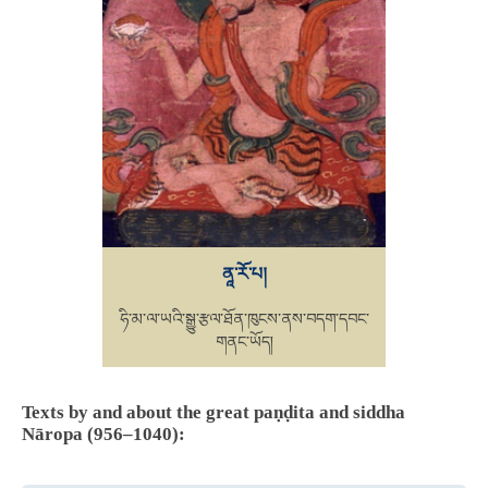
ནཱ་རོ་པ།
ཧི་མ་ལ་ཡའི་སྒྱུ་རྩལ་ཐོན་ཁུངས་ནས་བདག་དབང་
གནང་ཡོད།
Texts by and about the great paṇḍita and siddha
Nāropa (956–1040):