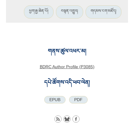
ཕྱག་རྒྱ་ཆེན་པོ།
བསྟན་འགྱུར།
གདམས་ངག་མཛོད།
གནས་ཚུལ་འཕར་མ།
BDRC Author Profile (P3085)
དཔེ་ཚོགས་འདི་ཕབ་ལེན།
EPUB
PDF