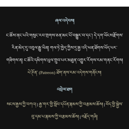
ཞལ་འདེབས།
ང་ཚོས་ནང་པའི་གསུང་རབ་གྲགས་ཅན་མང་པོ་བསྒྱུར་བ་དང་། དེ་དག་ཡོངས་རྫོགས་
རིན་མེད་དུ་འབུལ་རྒྱུ་ཡིན། གལ་ཏེ་ཁྱེད་ཀྱིས་དྲ་རྒྱ་འདི་ཕན་ཐོགས་ཡོད་པར་
གཟིགས་ན། ང་ཚོའི་དམིགས་ཡུལ་གྲུབ་པར་མཐུན་འགྱུར་རོགས་རམ་གནང་རོགས།
པེ་ཊོན་ (Patreon) ཐོག་ནས་རམ་འདེགས་གནོངས།
འབྲེལ་ཐག
སངས་རྒྱས་ཀྱི་བཀའ།
རྒྱ་གར་གྱི་སློབ་དཔོན་རྣམས་ཀྱི་བརྩམས་ཆོས།
བོད་གྱི་སྐྱེས་
|
|
བུ་དམ་པ་རྣམས་ཀྱི་བརྩམས་ཆོས།
བརྗོད་གཞི།
|