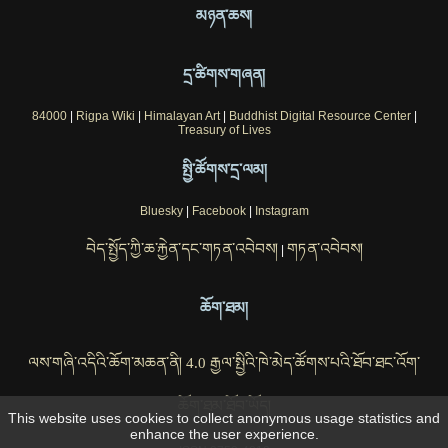
མཉན་ཆས།
དྲ་ཚིགས་གཞན།
84000
|
Rigpa Wiki
|
Himalayan Art
|
Buddhist Digital Resource Center
|
Treasury of Lives
སྤྱི་ཚོགས་དྲ་ལམ།
Bluesky
|
Facebook
|
Instagram
བེད་སྤྱོད་ཀྱི་ཆ་རྐྱེན་དང་གཏན་འབེབས།
གཏན་འབེབས།
|
ཆོག་ཐམ།
ལས་གཞི་འདིའི་ཆོག་མཆན་ནི། 4.0 རྒྱལ་སྤྱིའི་ཁེ་མེད་ཚོགས་པའི་ཐོབ་ཐང་འོག་
ཆོག་ཐམ་ཐོབ་ཡོད།
This website uses cookies to collect anonymous usage statistics and
enhance the user experience.