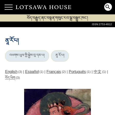
བོད་བརྒྱུད་ནང་བསྟན་གསུང་རབ་སྒྲ་བསྒྱུར་ཁང་།
ISSN 2753-4812
ནཱ་རོ་པ།
འཕགས་ཡུལ་གྱི་སྐྱེས་བུ་དམ་པ།
ནཱ་རོ་པ།
English
Español
Français
Português
中文
|
|
|
|
|
(3)
(1)
(2)
(1)
(1)
བོད་ཡིག
(3)