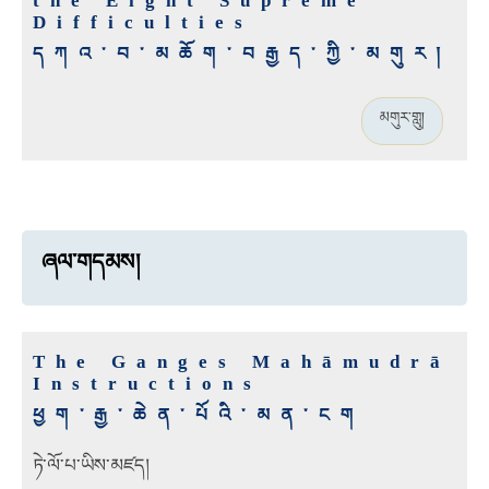
the Eight Supreme
Difficulties
དཀའ་བ་མཆོག་བརྒྱད་ཀྱི་མགུར།
མགུར་གླུ།
ཞལ་གདམས།
The Ganges Mahāmudrā
Instructions
ཕྱག་རྒྱ་ཆེན་པོའི་མན་ངག
ཏེ་ལོ་པ་ཡིས་མཛད།