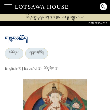
བོད་བརྒྱུད་ནང་བསྟན་གསུང་རབ་སྒྲ་བསྒྱུར་ཁང་།
ISSN 2753-4812
གསུར་མཆོད།
མཆོད་པ།
གསུར་མཆོད།
English
Español
|
|
བོད་ཡིག
(7)
(1)
(7)