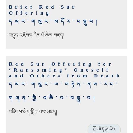
Brief Red Sur
Offering
དམར་གསུར་མདོར་བསྡུས།
བདུད་འཇོམས་རིན་པོ་ཆེས་མཛད།
Red Sur Offering for
‘Ransoming’ Oneself
and Others from Death
དམར་གསུར་ལ་བརྟེན་ནས་རང་
གཞན་གྱི་འཆི་བ་བསླུ་བ།
འཇིགས་མེད་གླིང་པས་མཛད།
ཀློང་ཆེན་སྙིང་ཐིག