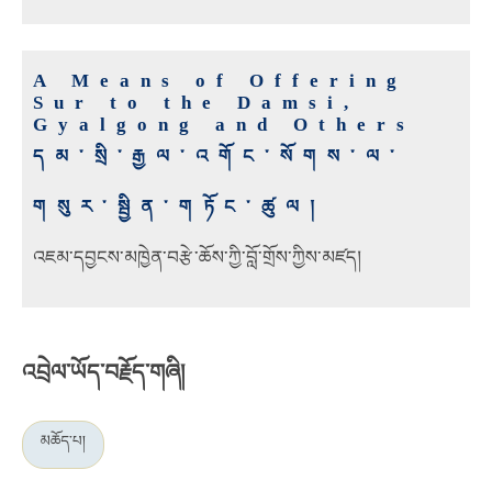
A Means of Offering
Sur to the Damsi,
Gyalgong and Others
དམ་སྲི་རྒྱལ་འགོང་སོགས་ལ་
གསུར་སྦྱིན་གཏོང་ཚུལ།
འཇམ་དབྱངས་མཁྱེན་བརྩེ་ཆོས་ཀྱི་བློ་གྲོས་ཀྱིས་མཛད།
འབྲེལ་ཡོད་བརྗོད་གཞི།
མཆོད་པ།