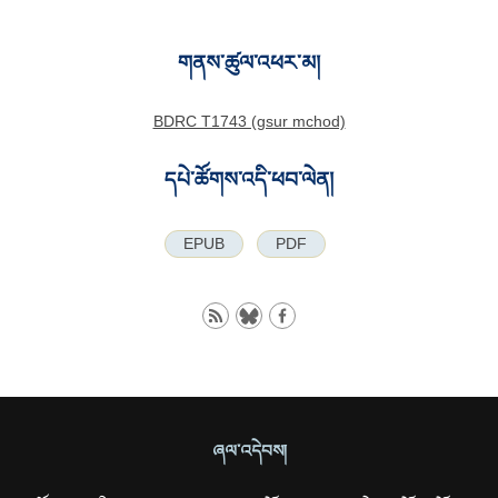
གནས་ཚུལ་འཕར་མ།
BDRC T1743 (gsur mchod)
དཔེ་ཚོགས་འདི་ཕབ་ལེན།
EPUB
PDF
ཞལ་འདེབས།