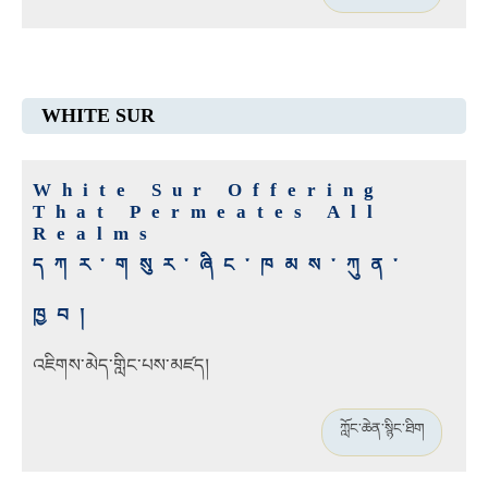
WHITE SUR
White Sur Offering
That Permeates All
Realms
དཀར་གསུར་ཞིང་ཁམས་ཀུན་
ཁྱབ།
འཇིགས་མེད་གླིང་པས་མཛད།
ཀློང་ཆེན་སྙིང་ཐིག