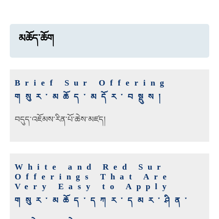
མཆོད་ཆོག
Brief Sur Offering
གསུར་མཆོད་མདོར་བསྡུས།
བདུད་འཇོམས་རིན་པོ་ཆེས་མཛད།
White and Red Sur
Offerings That Are
Very Easy to Apply
གསུར་མཆོད་དཀར་དམར་ཤིན་