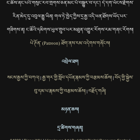
ང་ཚོས་ནང་པའི་གསུང་རབ་གྲགས་ཅན་མང་པོ་བསྒྱུར་བ་དང་། དེ་དག་ཡོངས་རྫོགས་
རིན་མེད་དུ་འབུལ་རྒྱུ་ཡིན། གལ་ཏེ་ཁྱེད་ཀྱིས་དྲ་རྒྱ་འདི་ཕན་ཐོགས་ཡོད་པར་
གཟིགས་ན། ང་ཚོའི་དམིགས་ཡུལ་གྲུབ་པར་མཐུན་འགྱུར་རོགས་རམ་གནང་རོགས།
པེ་ཊོན་ (Patreon) ཐོག་ནས་རམ་འདེགས་གནོངས།
འབྲེལ་ཐག
སངས་རྒྱས་ཀྱི་བཀའ།
རྒྱ་གར་གྱི་སློབ་དཔོན་རྣམས་ཀྱི་བརྩམས་ཆོས།
བོད་གྱི་སྐྱེས་
|
|
བུ་དམ་པ་རྣམས་ཀྱི་བརྩམས་ཆོས།
བརྗོད་གཞི།
|
མཉན་ཆས།
དྲ་ཚིགས་གཞན།