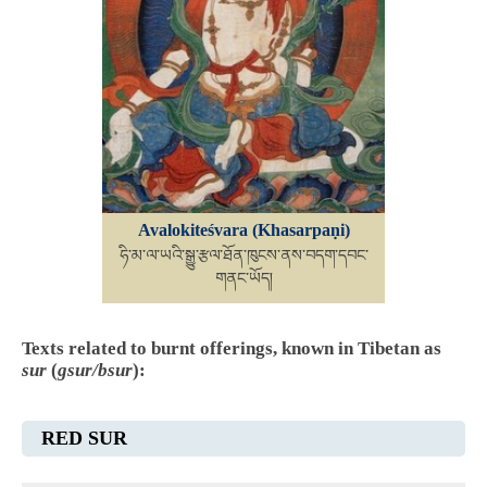
Avalokiteśvara (Khasarpaṇi)
ཧི་མ་ལ་ཡའི་སྒྱུ་རྩལ་ཐོན་ཁུངས་ནས་བདག་དབང་
གནང་ཡོད།
Texts related to burnt offerings, known in Tibetan as
sur
(
gsur/bsur
):
RED SUR