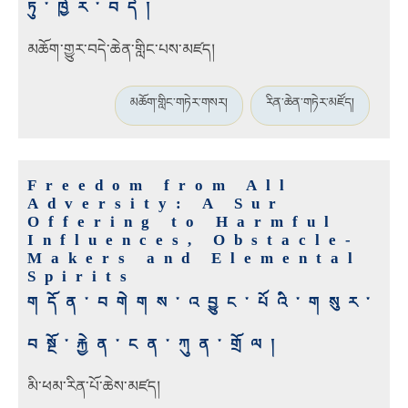
ཏུ་ཁྱེར་བདེ།
མཆོག་གྱུར་བདེ་ཆེན་གླིང་པས་མཛད།
མཆོག་གླིང་གཏེར་གསར།
རིན་ཆེན་གཏེར་མཛོད།
Freedom from All
Adversity: A Sur
Offering to Harmful
Influences, Obstacle-
Makers and Elemental
Spirits
གདོན་བགེགས་འབྱུང་པོའི་གསུར་
བསྔོ་རྐྱེན་ངན་ཀུན་གྲོལ།
མི་ཕམ་རིན་པོ་ཆེས་མཛད།