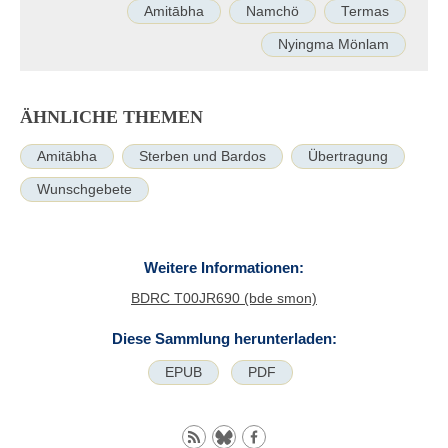
Amitābha
Namchö
Termas
Nyingma Mönlam
ÄHNLICHE THEMEN
Amitābha
Sterben und Bardos
Übertragung
Wunschgebete
Weitere Informationen:
BDRC T00JR690 (bde smon)
Diese Sammlung herunterladen:
EPUB
PDF