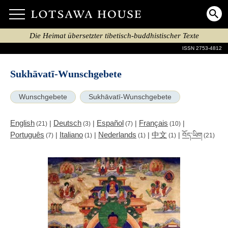
Die Heimat übersetzter tibetisch-buddhistischer Texte
ISSN 2753-4812
Sukhāvatī-Wunschgebete
Wunschgebete
Sukhāvatī-Wunschgebete
English
Deutsch
Español
Français
|
|
|
|
(21)
(3)
(7)
(10)
Português
Italiano
Nederlands
中文
|
|
|
|
བོད་ཡིག
(7)
(1)
(1)
(1)
(21)