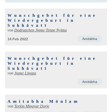
Wunschgebet für eine
Wiedergeburt in
Sukhāvatī
von
Dodrupchen Jigme Tenpe Nyima
Amitābha
14 Feb 2022
Wunschgebet für eine
Wiedergeburt in
Sukhāvatī
von
Jigme Lingpa
Amitābha
Amitabha Mönlam
von
Tertön Mingyur Dorje