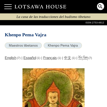
La casa de las traducciones del budismo tibetano
ISSN 2753-4812
Khenpo Pema Vajra
Maestros tibetanos
Khenpo Pema Vajra
English
Español
Français
中文
|
|
|
|
བོད་ཡིག
(7)
(1)
(1)
(1)
(7)