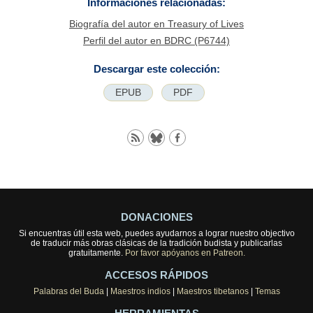
Informaciones relacionadas:
Biografía del autor en Treasury of Lives
Perfil del autor en BDRC (P6744)
Descargar este colección:
EPUB
PDF
DONACIONES
Si encuentras útil esta web, puedes ayudarnos a lograr nuestro objectivo
de traducir más obras clásicas de la tradición budista y publicarlas
gratuitamente.
Por favor apóyanos en Patreon.
ACCESOS RÁPIDOS
Palabras del Buda
|
Maestros indios
|
Maestros tibetanos
|
Temas