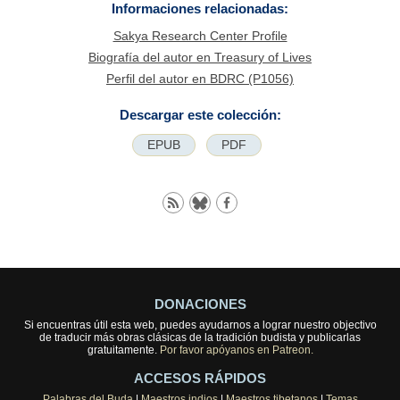
Informaciones relacionadas:
Sakya Research Center Profile
Biografía del autor en Treasury of Lives
Perfil del autor en BDRC (P1056)
Descargar este colección:
EPUB
PDF
DONACIONES
Si encuentras útil esta web, puedes ayudarnos a lograr nuestro objectivo
de traducir más obras clásicas de la tradición budista y publicarlas
gratuitamente.
Por favor apóyanos en Patreon.
ACCESOS RÁPIDOS
Palabras del Buda
|
Maestros indios
|
Maestros tibetanos
|
Temas