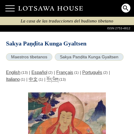
La casa de las traducciones del budismo tibetano
ISSN 2753-4812
Sakya Paṇḍita Kunga Gyaltsen
Maestros tibetanos
Sakya Paṇḍita Kunga Gyaltsen
English
Español
Français
Português
|
|
|
|
(13)
(2)
(1)
(2)
Italiano
中文
|
|
བོད་ཡིག
(1)
(1)
(13)