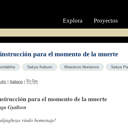
Explora
Proyectos
instrucción para el momento de la muerte
Amitābha
Sakya Kabum
Maestros tibetanos
Sakya Pa
uês
Italiano
|
|
བོད་ཡིག
nstrucción para el momento de la muerte
nga Gyaltsen
Mañjughoṣa rindo homenaje!