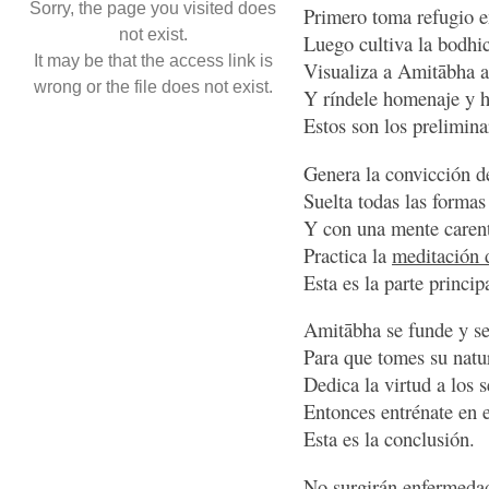
Sorry, the page you visited does
Primero toma refugio en
not exist.
Luego cultiva la bodhic
It may be that the access link is
Visualiza a Amitābha an
wrong or the file does not exist.
Y ríndele homenaje y h
Estos son los prelimina
Genera la convicción de
Suelta todas las formas
Y con una mente carent
Practica la
meditación 
Esta es la parte princip
Amitābha se funde y se 
Para que tomes su natur
Dedica la virtud a los s
Entonces entrénate en e
Esta es la conclusión.
No surgirán enfermedad