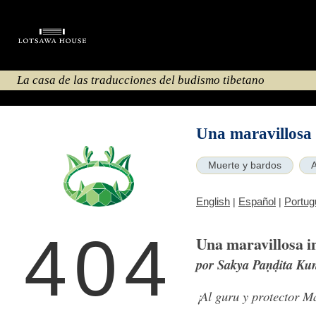
La casa de las traducciones del budismo tibetano
Una maravillosa 
Muerte y bardos
English
Español
Portug
|
|
404
Una maravillosa i
por Sakya Paṇḍita Ku
¡Al guru y protector 