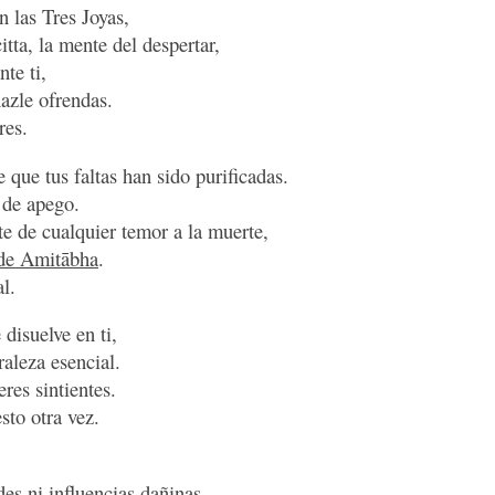
 las Tres Joyas,
itta, la mente del despertar,
te ti,
azle ofrendas.
res.
 que tus faltas han sido purificadas.
 de apego.
e de cualquier temor a la muerte,
de Amitābha
.
al.
disuelve en ti,
aleza esencial.
eres sintientes.
sto otra vez.
es ni influencias dañinas,