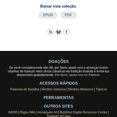
Baixar esta coleção:
EPUB
PDF
DOAÇÕES
Se você considera este site útil, por favor, ajude-nos a alcançar nosso
objetivo de traduzir mais obras clássicas da tradição budista e torná-las
disponíveis gratuitamente.
Por favor, apoie-nos no Patreon.
ACESSOS RÁPIDOS
Palavras do Buddha
|
Mestres indianos
|
Mestres tibetanos
|
Tópicos
FERRAMENTAS
OUTROS SITES
84000
|
Rigpa Wiki
|
Himalayan Art
|
Buddhist Digital Resource Center
|
Treasury of Lives