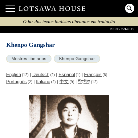
O lar dos textos budistas tibetanos em tradução
ISSN 2753-4812
Khenpo Gangshar
Mestres tibetanos
Khenpo Gangshar
English
Deutsch
Español
Français
|
|
|
|
(12)
(2)
(1)
(6)
Português
Italiano
中文
|
|
|
བོད་ཡིག
(2)
(2)
(9)
(12)