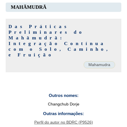
MAHĀMUDRĀ
Das Práticas
Preliminares do
Mahāmudrā:
Integração Contínua
com o Solo, Caminho,
e Fruição
Mahamudra
Outros nomes:
Changchub Dorje
Outras informações:
Perfil do autor no BDRC (P9526)