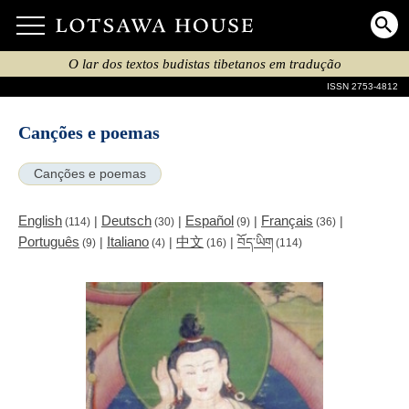
O lar dos textos budistas tibetanos em tradução
ISSN 2753-4812
Canções e poemas
Canções e poemas
English
Deutsch
Español
Français
|
|
|
|
(114)
(30)
(9)
(36)
Português
Italiano
中文
|
|
|
བོད་ཡིག
(9)
(4)
(16)
(114)