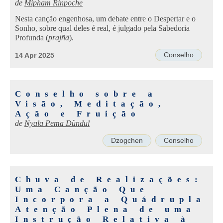
de
Mipham Rinpoche
Nesta canção engenhosa, um debate entre o Despertar e o
Sonho, sobre qual deles é real, é julgado pela Sabedoria
Profunda (
prajñā
).
Conselho
14 Apr 2025
Conselho sobre a
Visão, Meditação,
Ação e Fruição
de
Nyala Pema Dündul
Dzogchen
Conselho
Chuva de Realizações:
Uma Canção Que
Incorpora a Quádrupla
Atenção Plena de uma
Instrução Relativa à