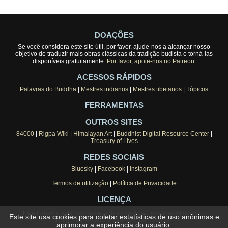
DOAÇÕES
Se você considera este site útil, por favor, ajude-nos a alcançar nosso
objetivo de traduzir mais obras clássicas da tradição budista e torná-las
disponíveis gratuitamente.
Por favor, apoie-nos no Patreon.
ACESSOS RÁPIDOS
Palavras do Buddha
|
Mestres indianos
|
Mestres tibetanos
|
Tópicos
FERRAMENTAS
OUTROS SITES
84000
|
Rigpa Wiki
|
Himalayan Art
|
Buddhist Digital Resource Center
|
Treasury of Lives
REDES SOCIAIS
Bluesky
|
Facebook
|
Instagram
Termos de utilização
|
Política de Privacidade
LICENÇA
Este trabalho está disponível sob a
Creative Commons Attribution-
Este site usa cookies para coletar estatísticas de uso anônimas e
NonCommercial 4.0 International License
.
aprimorar a experiência do usuário.