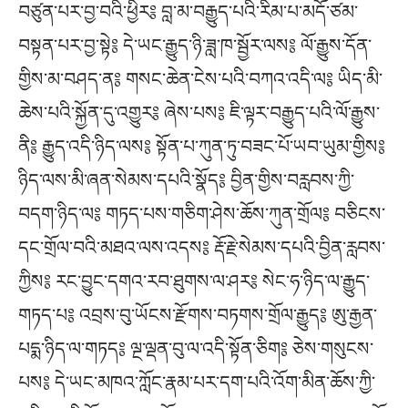
བཙུན་པར་བྱ་བའི་ཕྱིར༔ བླ་མ་བརྒྱུད་པའི་རིམ་པ་མདོ་ཙམ་
བསྟན་པར་བྱ་སྟེ༔ དེ་ཡང་རྒྱུད་ཉི་ཟླ་ཁ་སྦྱོར་ལས༔ ལོ་རྒྱུས་དོན་
གྱིས་མ་བཤད་ན༔ གསང་ཆེན་ངེས་པའི་བཀའ་འདི་ལ༔ ཡིད་མི་
ཆེས་པའི་སྐྱོན་དུ་འགྱུར༔ ཞེས་པས༔ ཇི་ལྟར་བརྒྱུད་པའི་ལོ་རྒྱུས་
ནི༔ རྒྱུད་འདི་ཉིད་ལས༔ སྟོན་པ་ཀུན་ཏུ་བཟང་པོ་ཡབ་ཡུམ་གྱིས༔
ཉིད་ལས་མི་ཞན་སེམས་དཔའི་སྣོད༔ བྱིན་གྱིས་བརླབས་ཀྱི་
བདག་ཉིད་ལ༔ གཏད་པས་གཅིག་ཤེས་ཆོས་ཀུན་གྲོལ༔ བཅིངས་
དང་གྲོལ་བའི་མཐའ་ལས་འདས༔ རྡོ་རྗེ་སེམས་དཔའི་བྱིན་རླབས་
ཀྱིས༔ རང་བྱུང་དགའ་རབ་ཐུགས་ལ་ཤར༔ སེང་ཧ་ཉིད་ལ་རྒྱུད་
གཏད་པ༔ འབྲས་བུ་ཡོངས་རྫོགས་བཏགས་གྲོལ་རྒྱུད༔ ཨུ་རྒྱན་
པདྨ་ཉིད་ལ་གཏད༔ ལྔ་ལྡན་བུ་ལ་འདི་སྟོན་ཅིག༔ ཅེས་གསུངས་
པས༔ དེ་ཡང་མཁའ་ཀློང་རྣམ་པར་དག་པའི་འོག་མིན་ཆོས་ཀྱི་