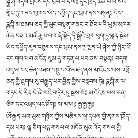
སྐྱེ་ཤི་འདས་གྲོངས་དང་བྲལ་བ་དེ་ལ༔ དུར་ཁྲོད་ཆེན་པོ་སོ་སའི་
གླིང་དུ་གནས་ལུགས་ཡིད་དཔྱོད་དང་ཕྲལ་ནས་བསྟན༔ དེས་
ཌཱཀྐི་མ་ཐམས་ཅད་ཀྱི་ལུང་བསྟན་གནང་བ་ཐོབ་པའི་ཡུམ་མཁར་
ཆེན་བཟའ་མཚོ་རྒྱལ་ལ་གཞོ་སྟོད་ཏི་སྒྲོའི་བྲག་ཕུག་ཏུ་གླན་སྒོམ་
ཡིད་དཔྱོད་མུན་འཐུམས་དང་ཕྲལ་ནས་ལྔ་ལྡན་ཡེ་ཤེས་ཀྱི་སྙིང་པོ་
རང་གསལ་བ་མངོན་སུམ་དུ་གཏན་ལ་ཕབ་ནས་བསྟན༔ བདག་
འདྲ་མཁར་ཆེན་བཟས་བསྡུ་བ་པོ་མཛད་ནས་མ་འོངས་ལས་འཕྲོ་
ཅན་གྱི་ཐུགས་སུ་བརྒྱུད་པར་བྱིན་གྱིས་བརླབས་ཏེ༔ ཌཱཀྐི་མ་ལ་
གཏད་དེ་རིན་པོ་ཆེ་སའི་གཏེར་དུ་སྦས་སོ༔ མ་འོངས་ལས་ཅན་
ཅིག་དང་འཕྲད་པར་ཤོག༔ ས་མ་ཡ༔ རྒྱ་རྒྱ་རྒྱ༔
ཨོ་རྒྱན་ཡབ་ཡུམ་གཉིས་ཀྱིས་མཆིམས་ཕུ་དཔལ་གྱི་ནགས་ཁྲོད་
དམ་པར༔ ལྷ་ཅིག་པདྨ་གསལ་ལ་མངོན་སུམ་འོད་གསལ་གྱི་