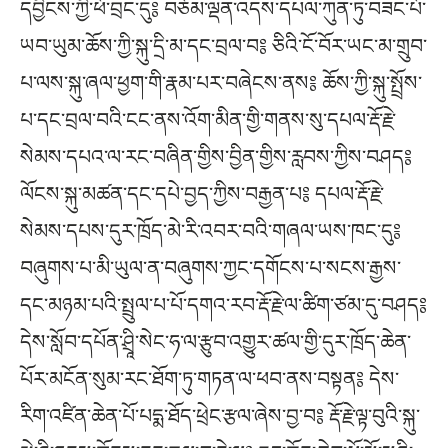
དབྱིངས་ཀྱི་ཕོ་བྲང་དུ༔ བཅོམ་ལྡན་འདས་དཔལ་ཀུན་ཏུ་བཟང་པོ་
ཡབ་ཡུམ་ཆོས་ཀྱི་སྐུ་དྲི་མ་དང་བྲལ་བ༔ ཅིའི་ངོ་བོར་ཡང་མ་གྲུབ་
པ་ལས་སྐུ་ཞལ་ཕྱག་གི་རྣམ་པར་བཞེངས་ནས༔ ཆོས་ཀྱི་སྐུ་སྤྲོས་
པ་དང་བྲལ་བའི་ངང་ནས་འོག་མིན་གྱི་གནས་སུ་དཔལ་རྡོ་རྗེ་
སེམས་དཔའ་ལ་རང་བཞིན་གྱིས་བྱིན་གྱིས་རླབས་ཀྱིས་བཤད༔
ལོངས་སྐུ་མཚན་དང་དཔེ་བྱད་ཀྱིས་བརྒྱན་པ༔ དཔལ་རྡོ་རྗེ་
སེམས་དཔས་དུར་ཁྲོད་མེ་རི་འབར་བའི་གཞལ་ཡས་ཁང་དུ༔
བཞུགས་པ་མི་ཡུལ་ན་བཞུགས་ཀྱང་དགོངས་པ་སངས་རྒྱས་
དང་མཉམ་པའི་སྤྲུལ་པ་པོ་དགའ་རབ་རྡོ་རྗེ་ལ་ཚིག་ཙམ་དུ་བཤད༔
དེས་སློབ་དཔོན་ཤྲཱི་སེང་ཧ་ལ་རྩུབ་འགྱུར་ཚལ་གྱི་དུར་ཁྲོད་ཆེན་
པོར་མངོན་སུམ་རང་ཐོག་ཏུ་གཏན་ལ་ཕབ་ནས་བསྟན༔ དེས་
རིག་འཛིན་ཆེན་པོ་པདྨ་ཐོད་ཕྲེང་རྩལ་ཞེས་བྱ་བ༔ རྡོ་རྗེ་ལྟ་བུའི་སྐུ་