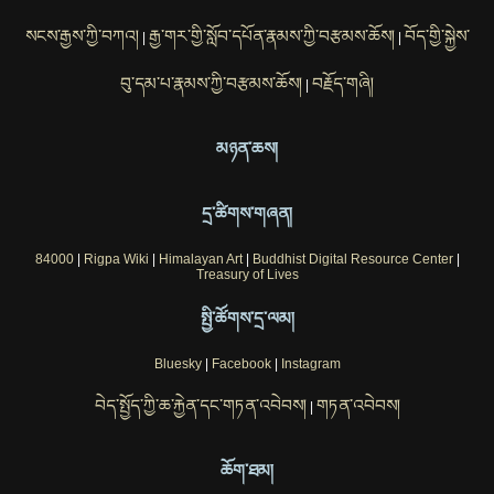
སངས་རྒྱས་ཀྱི་བཀའ།
རྒྱ་གར་གྱི་སློབ་དཔོན་རྣམས་ཀྱི་བརྩམས་ཆོས།
བོད་གྱི་སྐྱེས་
|
|
བུ་དམ་པ་རྣམས་ཀྱི་བརྩམས་ཆོས།
བརྗོད་གཞི།
|
མཉན་ཆས།
དྲ་ཚིགས་གཞན།
84000
|
Rigpa Wiki
|
Himalayan Art
|
Buddhist Digital Resource Center
|
Treasury of Lives
སྤྱི་ཚོགས་དྲ་ལམ།
Bluesky
|
Facebook
|
Instagram
བེད་སྤྱོད་ཀྱི་ཆ་རྐྱེན་དང་གཏན་འབེབས།
གཏན་འབེབས།
|
ཆོག་ཐམ།