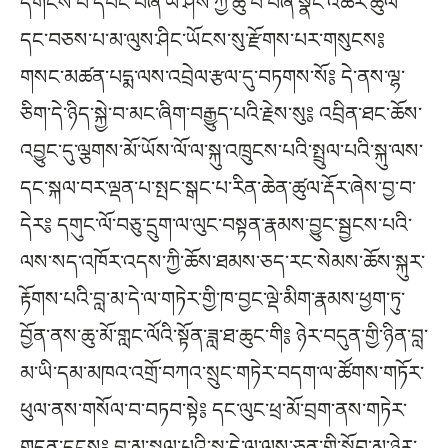
དགོངས་པ་དབང་བཞི་ཡེ་ཤེས་ཀྱི་ཆུ་བོ་བཞི་སྣང་འཆར་ཚུལ་
དང་བཅས་པ་མ་ལུས་ཤིང་ཡོངས་སུ་རྫོགས་པར་གསུངས༔
གསང་མཚན་པདྨ་ལས་འབྲེལ་རྩལ་དུ་བཏགས་སོ༔ དེ་ནས་ལྷ་
ཅིག་དེ་ཉིད་སྐྱེ་བ་མང་ཞིག་བརྒྱུད་པའི་རྗེས་སུ༔ འབྲིན་ཐང་ཆོས་
འབྱུང་དུ་ལྕགས་མོ་ཡོས་ལོ་ལ་སྐུ་འཁྲུངས་པའི་སྤྲུལ་པའི་སྐུ་ལས་
དང་སྐལ་བར་ལྡན་པ་སྤང་སྒང་པ་རིན་ཆེན་ཚུལ་རྡོར་ཞེས་བྱ་བ་
དེར༔ དགུང་ལོ་བཅུ་དྲུག་ལ་ལུང་བསྟན་རྣམས་བྱུང་སྦྱངས་པའི་
ལས་སད་འཁོར་འདས་ཀྱི་ཆོས་ཐམས་ཅད་རང་སེམས་ཆོས་སྐུར་
རྟོགས་པའི་བླ་མ་དེ་ལ་གཏེར་གྱི་ཁ་བྱང་ལྡེ་མིག་རྣམས་ཕྱག་ཏུ་
བྱོན་ནས་ཆུ་མོ་གླང་ལོའི་སྟོན་ཟླ་ཐ་ཆུང་གི༔ ཉེར་བདུན་གྱི་ཉིན་བླ་
མ་ཡི་དམ་མཁའ་འགྲོ་བཀའ་སྲུང་གཏེར་བདག་ལ་ཚོགས་གཏོར་
ཕུལ་ནས་གསོལ་བ་བཏབ་སྟེ༔ དང་ལུང་ཕྲ་མོ་བྲག་ནས་གཏེར་
གདན་དྲངས༔ བླ་མ་སྤྲུལ་པའི་སྐུ་དེ་ལ་ལས་ཅན་གྱི་སློབ་མ་ཉེར་