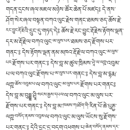
གདན་དྲངས་ཞལ་མཇལ་མཉེས་ཚོར་ཆེན་པོ་མཛད༔ དེ་ནས་
ཤོག་སེར་ཞལ་བསྟན་བཀའ་ལུང་རྗེས་གནང་ཐམས་ཅད་ཆོས་རྗེ་
རང་བྱུང་རྡོ་རྗེ
འི་དྲུང་དུ་གཏད་དེ༔ ཆོས་རྗེ་རང་བྱུང་རྡོ་རྗེས་རྟོགས་ལྡན་
དར་མ་རྡོ་རྗེ་ལ་བཀའ་ལུང་
མ་ལུས་པར
་ཐམས་ཅད་རྫོགས་པར་
གནང་༔ དེས་རྟོགས་ལྡན་ནམ་མཁའ་རྡོ་རྗེ་ལ་བཀའ་ལུང་
མ་ལུས་
པར
་རྫོགས་པར་གནང་༔ དེས་བླ་མ་ཚུལ་ཁྲིམས་
ཤཱི་ལ་ལཀྵ
་འབུམ་
པ་ལ་བཀའ་ལུང་རྫོགས་པ་
མ་ལུས་པར
་གནང་༔ དེས་བླ་མ་དྷརྨ་
ལཀྵ་
ཆོས་འབུམ་པ
་ལ་བཀའ་ལུང་
མ་ལུས་པར
་རྫོགས་པར་གནང༔
དེས་བླ་མ་བུདྡྷ་ཤྲཱི་
སངས་རྒྱས་དཔལ
་ལ་བཀའ་ལུང་མ་ལུས་པར་
རྫོགས་པར་གནང་༔ དེས་བླ་མ་
ཁམས་ཀཿཐོག་གི
་རིན་པོ་ཆེ་པུཎྱ་
ལཀྵ་
བསོད་ནམས་འབུམ
་ལ་བཀའ་ལུང་མ་ལུས་ཡོངས་སུ་རྫོགས་
པར་གནང་༔ དེའི་དྲུང་དུ་བདག་འཕགས་པ་
ཆེན་བསོད་ནམས་དར་