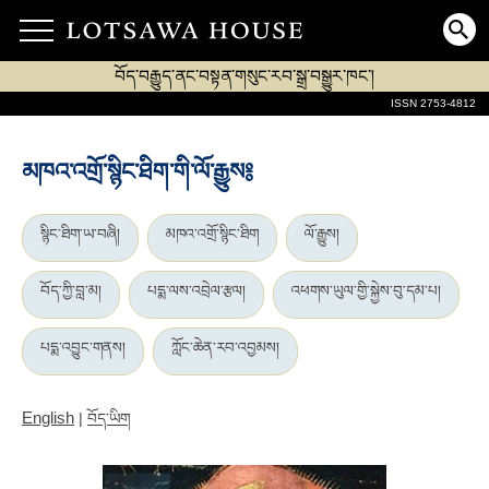
བོད་བརྒྱུད་ནང་བསྟན་གསུང་རབ་སྒྲ་བསྒྱུར་ཁང་།
ISSN 2753-4812
མཁའ་འགྲོ་སྙིང་ཐིག་གི་ལོ་རྒྱུས༔
སྙིང་ཐིག་ཡ་བཞི།
མཁའ་འགྲོ་སྙིང་ཐིག
ལོ་རྒྱུས།
བོད་ཀྱི་བླ་མ།
པདྨ་ལས་འབྲེལ་རྩལ།
འཕགས་ཡུལ་གྱི་སྐྱེས་བུ་དམ་པ།
པདྨ་འབྱུང་གནས།
ཀློང་ཆེན་རབ་འབྱམས།
English
|
བོད་ཡིག