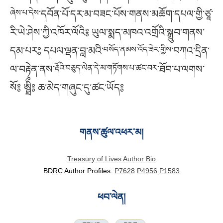
ཞེས་པ་དེས
་དབོན་པོ་དར་མ་བཟང་པོས་གནས་མཆོག་དཔལ་གྱི་ཙཱ་
རི་ཡེ་ཤེས་ཀྱི་འཁོར་ལོའི༔ ཡུལ་སྨད་མཁའ་འགྲོའི་སྒྲུབ་གནས་
དམ་པར༔ དཔལ་ལྡན་བླ་མའི་
བསོད་ནམས་འོད་ཟེར་གྱིས
་བཀའ་དྲིན་
ལ་བརྟེན་ནས་
རྡོའི་བཅུད་ལེན་དེ་མ་གཏོགས་པ་ཚང་བར
་ཐོབ་པ་ལགས་
སོ༔ ཨྠིྀ༔ ཆ་མེད་གཞུང་དུ་ཚང་ཡོད༔
གནས་ཚུལ་འཕར་མ།
Treasury of Lives Author Bio
BDRC Author Profiles:
P7628
P4956
P1583
ཕབ་ལེན།