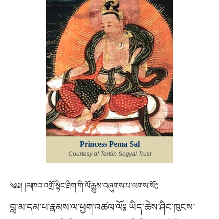
Princess Pema Sal
Courtesy of Tertön Sogyal Trust
༄༅། །མཁའ་འགྲོ་སྙིང་ཐིག་གི་ལོ་རྒྱུས་བཞུགས་པ་ལགས་སོ༔
བླ་མ་དམ་པ་རྣམས་ལ་ཕྱག་འཚལ་ལོ༔ ཡིད་ཆེས་ཤིང་ཁུངས་