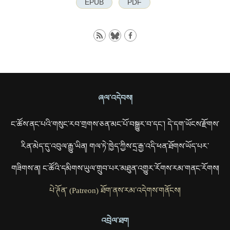
EPUB
PDF
ཞལ་འདེབས།
ང་ཚོས་ནང་པའི་གསུང་རབ་གྲགས་ཅན་མང་པོ་བསྒྱུར་བ་དང་། དེ་དག་ཡོངས་རྫོགས་
རིན་མེད་དུ་འབུལ་རྒྱུ་ཡིན། གལ་ཏེ་ཁྱེད་ཀྱིས་དྲ་རྒྱ་འདི་ཕན་ཐོགས་ཡོད་པར་
གཟིགས་ན། ང་ཚོའི་དམིགས་ཡུལ་གྲུབ་པར་མཐུན་འགྱུར་རོགས་རམ་གནང་རོགས།
པེ་ཊོན་ (Patreon) ཐོག་ནས་རམ་འདེགས་གནོངས།
འབྲེལ་ཐག