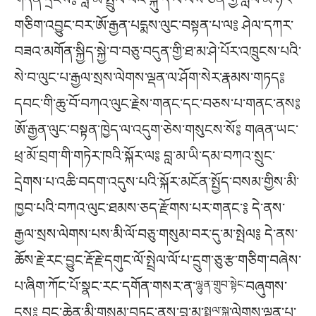
གཅིག་འབྱུང་བར་ཨོ་རྒྱན་པདྨས་ལུང་བསྟན་པ་ལ༔ ཤེལ་དཀར་
བཟའ་མགོན་སྐྱིད་སྐྱེ་བ་བཅུ་བདུན་གྱི་ཐ་མ་ཤེ་པོར་འཁྲུངས་པའི་
སེ་བ་ལུང་པ་རྒྱལ་སྲས་ལེགས་ལྡན་ལ་ཤོག་སེར་རྣམས་གཏད༔
དབང་གི་ཆུ་བོ་བཀའ་ལུང་རྗེས་གནང་དང་བཅས་པ་གནང་ནས༔
ཨོ་རྒྱན་ལུང་བསྟན་ཁྱེད་ལ་འདུག་ཅེས་གསུངས་སོ༔ གཞན་ཡང་
ཕྲ་མོ་བྲག་གི་གཏེར་ཁའི་སྐོར་ལ༔ བླ་མ་ཡི་དམ་བཀའ་སྲུང་
དྲེགས་པ་འཆི་བདག་འདུས་པའི་སྐོར་མངོན་སྤྱོད་བསམ་གྱིས་མི་
ཁྱབ་པའི་བཀའ་ལུང་ཐམས་ཅད་རྫོགས་པར་གནང་༔ དེ་ནས་
རྒྱལ་སྲས་ལེགས་པས་མི་ལོ་བཅུ་གསུམ་བར་དུ་མ་སྤེལ༔ དེ་ནས་
ཆོས་རྗེ་རང་བྱུང་རྡོ་རྗེ་དགུང་ལོ་སྤྲེལ་ལོ་པ་དྲུག་ཅུ་རྩ་གཅིག་བཞེས་
པ་ཞིག་ཀོང་པོ་སྣང་རང་དགོན་གསར་ན་
ལྷུན་གྲུབ་སྟེང་
བཞུགས་
དུས༔ བང་ཆེན་མི་གསུམ་བཏང་ནས་བླ་མ་
སྤྲུལ་སྐུ
་ལེགས་ལྡན་པ་