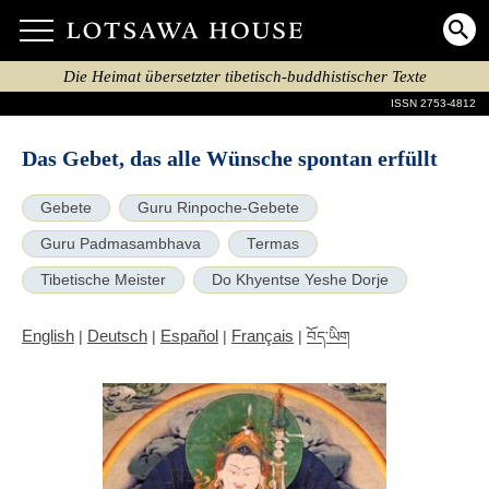
Die Heimat übersetzter tibetisch-buddhistischer Texte
ISSN 2753-4812
Das Gebet, das alle Wünsche spontan erfüllt
Gebete
Guru Rinpoche-Gebete
Guru Padmasambhava
Termas
Tibetische Meister
Do Khyentse Yeshe Dorje
English
Deutsch
Español
Français
|
|
|
|
བོད་ཡིག