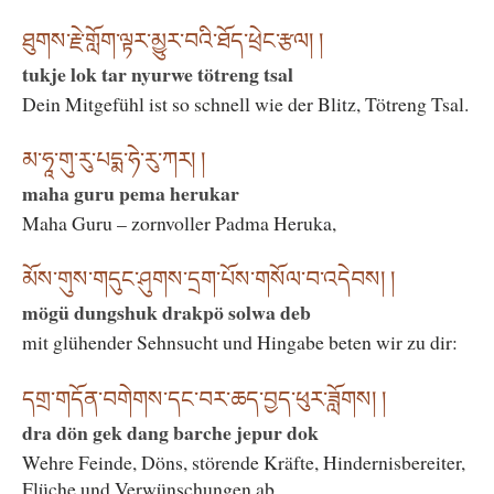
ཐུགས་རྗེ་གློག་ལྟར་མྱུར་བའི་ཐོད་ཕྲེང་རྩལ། །
tukje lok tar nyurwe tötreng tsal
Dein Mitgefühl ist so schnell wie der Blitz, Tötreng Tsal.
མ་ཧཱ་གུ་རུ་པདྨ་ཧེ་རུ་ཀར། །
maha guru pema herukar
Maha Guru – zornvoller Padma Heruka,
མོས་གུས་གདུང་ཤུགས་དྲག་པོས་གསོལ་བ་འདེབས། །
mögü dungshuk drakpö solwa deb
mit glühender Sehnsucht und Hingabe beten wir zu dir:
དགྲ་གདོན་བགེགས་དང་བར་ཆད་བྱད་ཕུར་ཟློགས། །
dra dön gek dang barche jepur dok
Wehre Feinde, Döns, störende Kräfte, Hindernisbereiter,
Flüche und Verwünschungen ab.