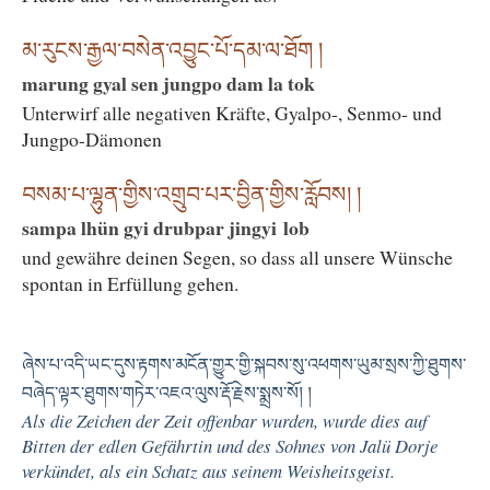
མ་རུངས་རྒྱལ་བསེན་འབྱུང་པོ་དམ་ལ་ཐོག །
marung gyal sen jungpo dam la tok
Unterwirf alle negativen Kräfte, Gyalpo-, Senmo- und
Jungpo-Dämonen
བསམ་པ་ལྷུན་གྱིས་འགྲུབ་པར་བྱིན་གྱིས་རློབས། །
sampa lhün gyi drubpar jingyi lob
und gewähre deinen Segen, so dass all unsere Wünsche
spontan in Erfüllung gehen.
ཞེས་པ་འདི་ཡང་དུས་རྟགས་མངོན་གྱུར་གྱི་སྐབས་སུ་འཕགས་ཡུམ་སྲས་ཀྱི་ཐུགས་
བཞེད་ལྟར་ཐུགས་གཏེར་འཇའ་ལུས་རྡོ་རྗེས་སྨྲས་སོ། །
Als die Zeichen der Zeit offenbar wurden, wurde dies auf
Bitten der edlen Gefährtin und des Sohnes von Jalü Dorje
verkündet, als ein Schatz aus seinem Weisheitsgeist.