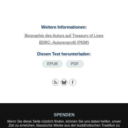
Weitere Informationen:
Biographie des Autors auf Treasury of Lives
BDRC- Autorenprofil (P698)
Diesen Text herunterladen:
EPUB
PDF
SPENDEN
Wenn Sie diese Seite nützlich finden, können Sie uns dabei helfen, unser
Ziel zu erreichen, klassische Werke aus der buddhistischen Tradition zu