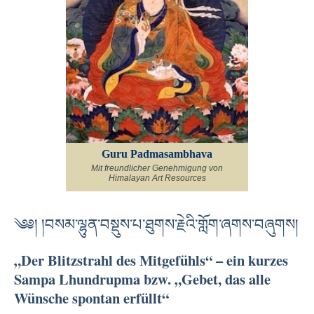
Guru Padmasambhava
Mit freundlicher Genehmigung von
Himalayan Art Resources
༄༅། །བསམ་ལྷུན་བསྡུས་པ་ཐུགས་རྗེའི་གློག་ཞགས་བཞུགས།
„Der Blitzstrahl des Mitgefühls“ – ein kurzes
Sampa Lhundrupma bzw. „Gebet, das alle
Wünsche spontan erfüllt“