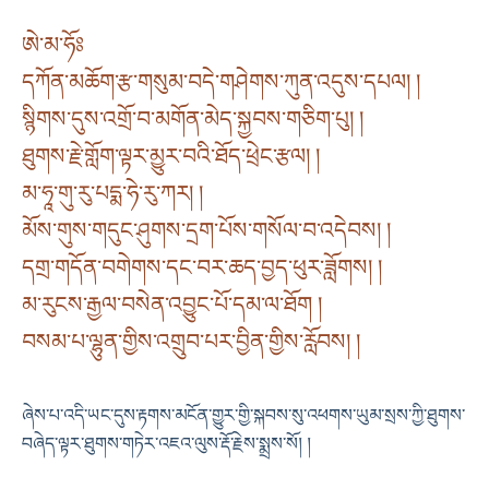
ཨེ་མ་ཧོཿ
དཀོན་མཆོག་རྩ་གསུམ་བདེ་གཤེགས་ཀུན་འདུས་དཔལ། །
སྙིགས་དུས་འགྲོ་བ་མགོན་མེད་སྐྱབས་གཅིག་པུ། །
ཐུགས་རྗེ་གློག་ལྟར་མྱུར་བའི་ཐོད་ཕྲེང་རྩལ། །
མ་ཧཱ་གུ་རུ་པདྨ་ཧེ་རུ་ཀར། །
མོས་གུས་གདུང་ཤུགས་དྲག་པོས་གསོལ་བ་འདེབས། །
དགྲ་གདོན་བགེགས་དང་བར་ཆད་བྱད་ཕུར་ཟློགས། །
མ་རུངས་རྒྱལ་བསེན་འབྱུང་པོ་དམ་ལ་ཐོག །
བསམ་པ་ལྷུན་གྱིས་འགྲུབ་པར་བྱིན་གྱིས་རློབས། །
ཞེས་པ་འདི་ཡང་དུས་རྟགས་མངོན་གྱུར་གྱི་སྐབས་སུ་འཕགས་ཡུམ་སྲས་ཀྱི་ཐུགས་
བཞེད་ལྟར་ཐུགས་གཏེར་འཇའ་ལུས་རྡོ་རྗེས་སྨྲས་སོ། །