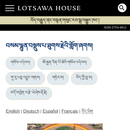
བོད་བརྒྱུད་ནང་བསྟན་གསུང་རབ་སྒྲ་བསྒྱུར་ཁང་།
ISSN 2753-4812
བསམ་ལྷུན་བསྡུས་པ་ཐུགས་རྗེའི་གློག་ཞགས།
གསོལ་འདེབས།
ཨོ་རྒྱན་རིན་པོ་ཆེའི་གསོལ་འདེབས།
གུ་རུ་པདྨ་འབྱུང་གནས།
གཏེར་མ།
བོད་ཀྱི་བླ་མ།
མདོ་མཁྱེན་བརྩེ་ཡེ་ཤེས་རྡོ་རྗེ།
English
Deutsch
Español
Français
|
|
|
|
བོད་ཡིག