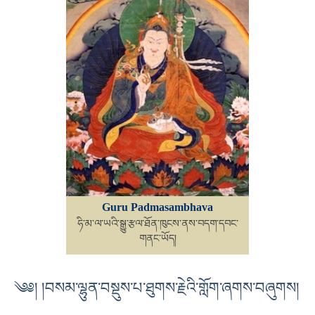
Guru Padmasambhava
ཧི་མ་ལ་ཡའི་སྒྱུ་རྩལ་ཐོན་ཁུངས་ནས་བདག་དབང་
གནང་ཡོད།
༄༅། །བསམ་ལྷུན་བསྡུས་པ་ཐུགས་རྗེའི་གློག་ཞགས་བཞུགས།