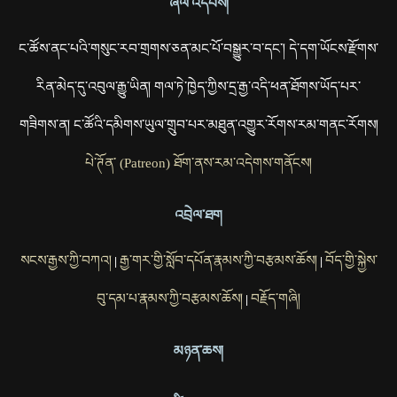
ཞལ་འདེབས།
ང་ཚོས་ནང་པའི་གསུང་རབ་གྲགས་ཅན་མང་པོ་བསྒྱུར་བ་དང་། དེ་དག་ཡོངས་རྫོགས་
རིན་མེད་དུ་འབུལ་རྒྱུ་ཡིན། གལ་ཏེ་ཁྱེད་ཀྱིས་དྲ་རྒྱ་འདི་ཕན་ཐོགས་ཡོད་པར་
གཟིགས་ན། ང་ཚོའི་དམིགས་ཡུལ་གྲུབ་པར་མཐུན་འགྱུར་རོགས་རམ་གནང་རོགས།
པེ་ཊོན་ (Patreon) ཐོག་ནས་རམ་འདེགས་གནོངས།
འབྲེལ་ཐག
སངས་རྒྱས་ཀྱི་བཀའ།
རྒྱ་གར་གྱི་སློབ་དཔོན་རྣམས་ཀྱི་བརྩམས་ཆོས།
བོད་གྱི་སྐྱེས་
|
|
བུ་དམ་པ་རྣམས་ཀྱི་བརྩམས་ཆོས།
བརྗོད་གཞི།
|
མཉན་ཆས།