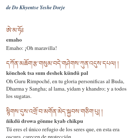
de Do Khyentse Yeshe Dorje
ཨེ་མ་ཧོཿ
emaho
Emaho: ¡Oh maravilla!
དཀོན་མཆོག་རྩ་གསུམ་བདེ་གཤེགས་ཀུན་འདུས་དཔལ། །
könchok tsa sum deshek kündü pal
Oh Guru Rimpoché, en tu gloria personificas al Buda,
Dharma y Sangha; al lama, yidam y khandro; y a todos
los sugatas.
སྙིགས་དུས་འགྲོ་བ་མགོན་མེད་སྐྱབས་གཅིག་པུ། །
ñikdü drowa gönme kyab chikpu
Tú eres el único refugio de los seres que, en esta era
oscura, carecen de protección.