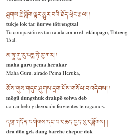
ཐུགས་རྗེ་གློག་ལྟར་མྱུར་བའི་ཐོད་ཕྲེང་རྩལ། །
tukje lok tar ñurwe tötrengtsal
Tu compasión es tan rauda como el relámpago, Tötreng
Tsal.
མ་ཧཱ་གུ་རུ་པདྨ་ཧེ་རུ་ཀར། །
maha guru pema herukar
Maha Guru, airado Pema Heruka,
མོས་གུས་གདུང་ཤུགས་དྲག་པོས་གསོལ་བ་འདེབས། །
mögü dungshuk drakpö solwa deb
con anhelo y devoción fervientes te rogamos:
དགྲ་གདོན་བགེགས་དང་བར་ཆད་བྱད་ཕུར་ཟློགས། །
dra dön gek dang barche chepur dok