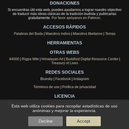
DONACIONES
Si encuentras útil esta web, puedes ayudarnos a lograr nuestro objectivo
de traducir más obras clásicas de la tradición budista y publicarlas
gratuitamente.
Por favor apóyanos en Patreon.
ACCESOS RÁPIDOS
Palabras del Buda
|
Maestros indios
|
Maestros tibetanos
|
Temas
HERRAMIENTAS
OTRAS WEBS
84000
|
Rigpa Wiki
|
Himalayan Art
|
Buddhist Digital Resource Center
|
Treasury of Lives
REDES SOCIALES
Bluesky
|
Facebook
|
Instagram
Términos de uso
|
Política de privacidad
LICENCIA
Esta obra está disponible bajo la licencia
Creative Commons Attribution-
Esta web utiliza cookies para recopilar estadísticas de uso
NonCommercial 4.0 International License
.
anónimas y mejorar la experiencia.
ISSN 2753-4812
Decline
Accept