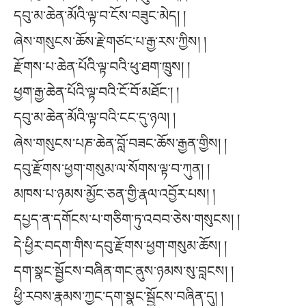
དབུ་མ་ཆེན་མོའི་ལྟ་བ་ངོས་བཟུང་མེད། །
ཞེས་གསུངས་ཆོས་རྗེ་གཙང་པ་རྒྱ་རས་ཀྱིས། །
རྫོགས་པ་ཆེན་པོའི་ལྟ་བའི་ཕུ་ཐག་ཁྲུས། །
ཕྱག་རྒྱ་ཆེན་པོའི་ལྟ་བའི་ངོ་བོ་མཐོང་། །
དབུ་མ་ཆེན་མོའི་ལྟ་བའི་ངང་དུ་ཉལ། །
ཞེས་གསུངས་པཎ་ཆེན་བློ་བཟང་ཆོས་རྒྱན་གྱིས། །
དབུ་རྫོགས་ཕྱག་གསུམ་ལ་སོགས་ལྟ་བ་ཀུན། །
མཁས་པ་ཉམས་མྱོང་ཅན་གྱི་རྣལ་འབྱོར་པས། །
དཔྱད་ན་དགོངས་པ་གཅིག་ཏུ་འབབ་ཅེས་གསུངས། །
དེ་ཕྱིར་བདག་གིས་དབུ་རྫོགས་ཕྱག་གསུམ་ཆོས། །
དག་སྣང་སྦྱོངས་བཞིན་གང་ནུས་ཉམས་སུ་བླངས། །
ཕྱི་རབས་རྣམས་ཀྱང་དག་སྣང་སྦྱོངས་བཞིན་དུ། །