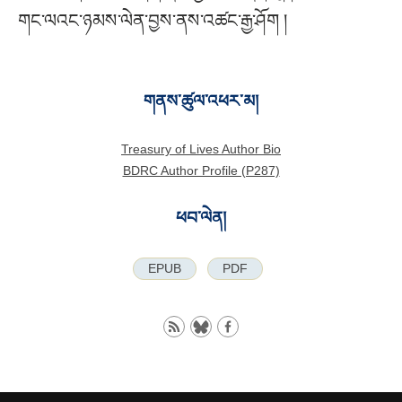
གང་ལའང་ཉམས་ལེན་བྱས་ནས་འཚང་རྒྱ་ཤོག །
གནས་ཚུལ་འཕར་མ།
Treasury of Lives Author Bio
BDRC Author Profile (P287)
ཕབ་ལེན།
EPUB
PDF