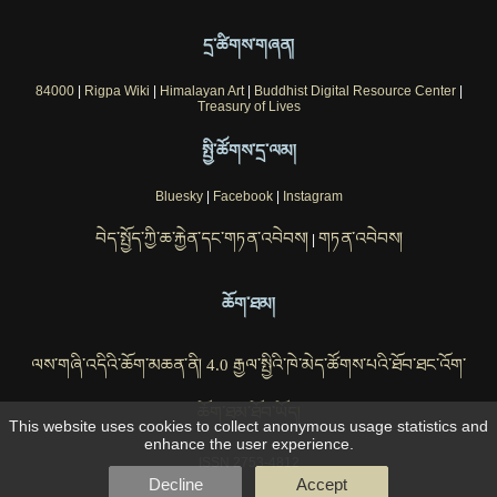
དྲ་ཚིགས་གཞན།
84000
|
Rigpa Wiki
|
Himalayan Art
|
Buddhist Digital Resource Center
|
Treasury of Lives
སྤྱི་ཚོགས་དྲ་ལམ།
Bluesky
|
Facebook
|
Instagram
བེད་སྤྱོད་ཀྱི་ཆ་རྐྱེན་དང་གཏན་འབེབས།
གཏན་འབེབས།
|
ཆོག་ཐམ།
ལས་གཞི་འདིའི་ཆོག་མཆན་ནི། 4.0 རྒྱལ་སྤྱིའི་ཁེ་མེད་ཚོགས་པའི་ཐོབ་ཐང་འོག་
ཆོག་ཐམ་ཐོབ་ཡོད།
This website uses cookies to collect anonymous usage statistics and
enhance the user experience.
ISSN 2753-4812
Decline
Accept