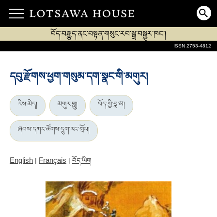
བོད་བརྒྱུད་ནང་བསྟན་གསུང་རབ་སྒྲ་བསྒྱུར་ཁང་།
ISSN 2753-4812
དབུ་རྫོགས་ཕྱག་གསུམ་དག་སྣང་གི་མགུར།
རིས་མེད།
མགུར་གླུ།
བོད་ཀྱི་བླ་མ།
ཞབས་དཀར་ཚོགས་དྲུག་རང་གྲོལ།
English
Français
|
|
བོད་ཡིག