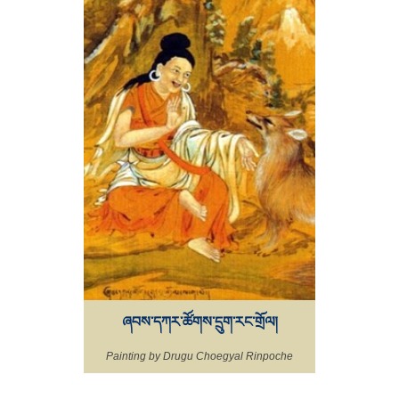
ཞབས་དཀར་ཚོགས་དྲུག་རང་གྲོལ།
Painting by Drugu Choegyal Rinpoche