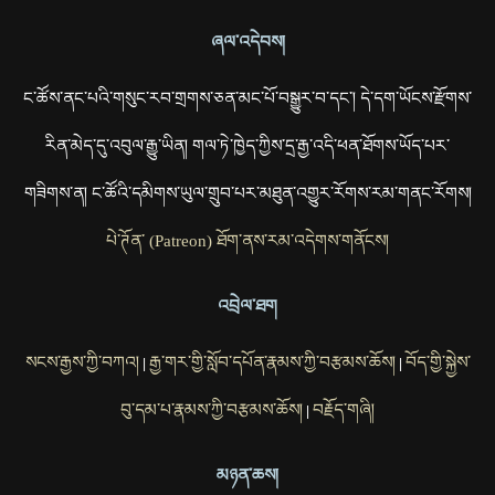
ཞལ་འདེབས།
ང་ཚོས་ནང་པའི་གསུང་རབ་གྲགས་ཅན་མང་པོ་བསྒྱུར་བ་དང་། དེ་དག་ཡོངས་རྫོགས་
རིན་མེད་དུ་འབུལ་རྒྱུ་ཡིན། གལ་ཏེ་ཁྱེད་ཀྱིས་དྲ་རྒྱ་འདི་ཕན་ཐོགས་ཡོད་པར་
གཟིགས་ན། ང་ཚོའི་དམིགས་ཡུལ་གྲུབ་པར་མཐུན་འགྱུར་རོགས་རམ་གནང་རོགས།
པེ་ཊོན་ (Patreon) ཐོག་ནས་རམ་འདེགས་གནོངས།
འབྲེལ་ཐག
སངས་རྒྱས་ཀྱི་བཀའ།
རྒྱ་གར་གྱི་སློབ་དཔོན་རྣམས་ཀྱི་བརྩམས་ཆོས།
བོད་གྱི་སྐྱེས་
|
|
བུ་དམ་པ་རྣམས་ཀྱི་བརྩམས་ཆོས།
བརྗོད་གཞི།
|
མཉན་ཆས།