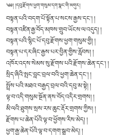
༄༅། །དབུ་རྫོགས་ཕྱག་གསུམ་དག་སྣང་གི་མགུར།
བསྟན་པའི་བདག་པོ་སྟོན་པ་སངས་རྒྱས་དང་། །
བསྟན་འཛིན་རྒྱ་བོད་མཁས་གྲུབ་ཡོངས་ལ་འདུད། །
བསྟན་པའི་སྙིང་པོ་དབུ་རྫོགས་ཕྱག་གསུམ་གྱི། །
བསྟན་པ་དར་ཞིང་རྒྱས་པར་བྱིན་གྱིས་རློབས། །
འཁོར་འདས་སེམས་སུ་རྫོགས་པའི་རྫོགས་ཆེན་དང་། །
སྲིད་ཞིའི་སྤང་བླང་བྲལ་བའི་ཕྱག་ཆེན་དང་། །
སྤྲོས་པའི་མཐའ་བརྒྱད་བྲལ་བའི་དབུ་མ་སྟེ། །
ལྟ་བ་འདི་གསུམ་སྔོན་ནས་བོད་འདིར་གྲགས། །
མི་ལའི་ཐུགས་སྲས་རས་ཆུང་རྡོར་གྲགས་ཀྱིས། །
རྫོགས་པ་ཆེན་པོའི་ལྟ་བ་ཕྱོགས་རིས་མེད། །
ཕྱག་རྒྱ་ཆེན་པོའི་ལྟ་བ་དགག་སྒྲུབ་མེད། །