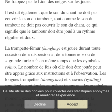
Ne frappez pas le Lion des neiges sur les joues.
Il est dit également que le son du chant ne doit pas
couvrir le son du tambour, tout comme le son du
tambour ne doit pas couvrir le son du chant, ce qui
signifie que le tambour doit être joué à un rythme
régulier et doux.
La trompette-fémur
(kangling)
est jouée durant toute
occasion de « dispersion », de « tonnerre » ou de
[5]
« grande furie »
en même temps que les cymbales
rolmo
. Le nombre de fois où elle doit être jouée peut
être appris grâce aux instructions et à l'observation. Les
longues trompettes
(doungchen)
et shawms
(gyaling)
sont également jouées en même temps que les cymbales
rolmo
, conformément aux instructions reçues. À tout
Ce site utilise des cookies pour collecter des statistiques anonymes
et améliorer l'expérience.
moment, excepté quand elles sont jouées après la
pratique pour invoquer les circonstances favorables,
Decline
Accept
elles doivent s'arrêter un moment avant les cymbales