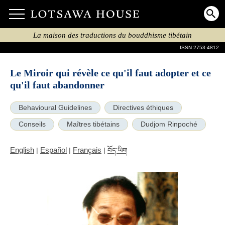
La maison des traductions du bouddhisme tibétain
ISSN 2753-4812
Le Miroir qui révèle ce qu'il faut adopter et ce
qu'il faut abandonner
Behavioural Guidelines
Directives éthiques
Conseils
Maîtres tibétains
Dudjom Rinpoché
English
Español
Français
|
|
|
བོད་ཡིག