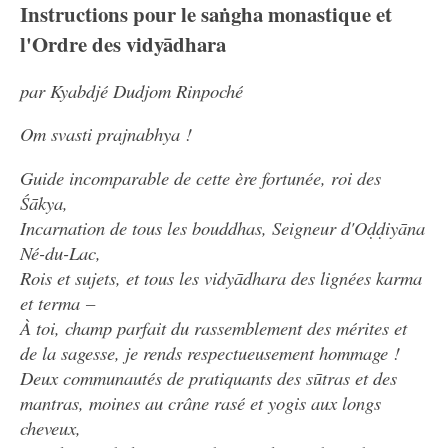
Instructions pour le saṅgha monastique et
l'Ordre des vidyādhara
par Kyabdjé Dudjom Rinpoché
Om svasti prajnabhya !
Guide incomparable de cette ère fortunée, roi des
Śākya,
Incarnation de tous les bouddhas, Seigneur d'Oḍḍiyāna
Né-du-Lac,
Rois et sujets, et tous les vidyādhara des lignées karma
et terma –
À toi, champ parfait du rassemblement des mérites et
de la sagesse, je rends respectueusement hommage !
Deux communautés de pratiquants des sūtras et des
mantras, moines au crâne rasé et yogis aux longs
cheveux,