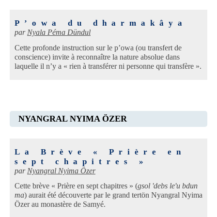
P’owa du dharmakâya
par
Nyala Péma Dündul
Cette profonde instruction sur le p’owa (ou transfert de
conscience) invite à reconnaître la nature absolue dans
laquelle il n’y a « rien à transférer ni personne qui transfère ».
NYANGRAL NYIMA ÖZER
La Brève « Prière en
sept chapitres »
par
Nyangral Nyima Özer
Cette brève « Prière en sept chapitres » (
gsol 'debs le'u bdun
ma
) aurait été découverte par le grand tertön Nyangral Nyima
Özer au monastère de Samyé.