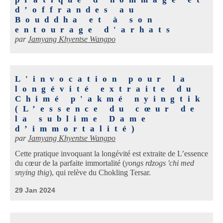
d’offrandes au
Bouddha et à son
entourage d'arhats
par
Jamyang Khyentse Wangpo
L'invocation pour la
longévité extraite du
Chimé p'akmé nyingtik
(L’essence du cœur de
la sublime Dame
d’immortalité)
par
Jamyang Khyentse Wangpo
Cette pratique invoquant la longévité est extraite de L’essence
du cœur de la parfaite immortalité (
yongs rdzogs 'chi med
snying thig
), qui relève du Chokling Tersar.
29 Jan 2024