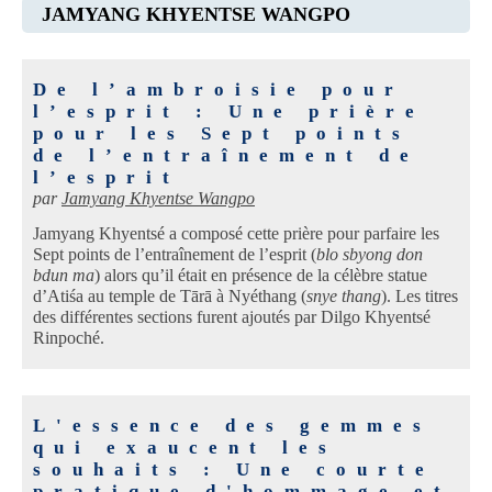
JAMYANG KHYENTSE WANGPO
De l’ambroisie pour
l’esprit : Une prière
pour les Sept points
de l’entraînement de
l’esprit
par
Jamyang Khyentse Wangpo
Jamyang Khyentsé a composé cette prière pour parfaire les
Sept points de l’entraînement de l’esprit (
blo sbyong don
bdun ma
) alors qu’il était en présence de la célèbre statue
d’Atiśa au temple de Tārā à Nyéthang (
snye thang
). Les titres
des différentes sections furent ajoutés par Dilgo Khyentsé
Rinpoché.
L'essence des gemmes
qui exaucent les
souhaits : Une courte
pratique d'hommage et