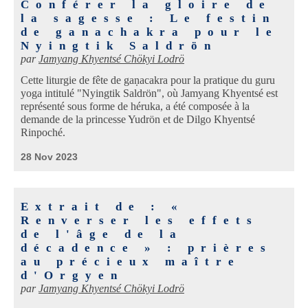
Conférer la gloire de
la sagesse : Le festin
de ganachakra pour le
Nyingtik Saldrön
par
Jamyang Khyentsé Chökyi Lodrö
Cette liturgie de fête de gaṇacakra pour la pratique du guru
yoga intitulé "Nyingtik Saldrön", où Jamyang Khyentsé est
représenté sous forme de héruka, a été composée à la
demande de la princesse Yudrön et de Dilgo Khyentsé
Rinpoché.
28 Nov 2023
Extrait de : «
Renverser les effets
de l'âge de la
décadence » : prières
au précieux maître
d'Orgyen
par
Jamyang Khyentsé Chökyi Lodrö