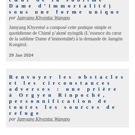
Dame d’immortalité)
sous une forme unique
par
Jamyang Khyentse Wangpo
Jamyang Khyentsé a composé cette pratique simple et
quotidienne de Chimé p’akmé nyingtik (L’essence du cœur
de la sublime Dame d’immortalité) à la demande de Jamgön
Kongtrul.
29 Jan 2024
Renvoyer les obstacles
et les circonstances
adverses : une prière
à Orgyen Rinpoché,
personnification de
toutes les sources de
refuge
par
Jamyang Khyentse Wangpo