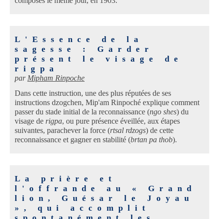
composés le même jour, en 1903.
L'Essence de la
sagesse : Garder
présent le visage de
rigpa
par
Mipham Rinpoche
Dans cette instruction, une des plus réputées de ses
instructions dzogchen, Mip'am Rinpoché explique comment
passer du stade initial de la reconnaissance (
ngo shes
) du
visage de
rigpa
, ou pure présence éveillée, aux étapes
suivantes, parachever la force (
rtsal rdzogs
) de cette
reconnaissance et gagner en stabilité (
brtan pa thob
).
La prière et
l'offrande au « Grand
lion, Guésar le Joyau
», qui accomplit
spontanément les