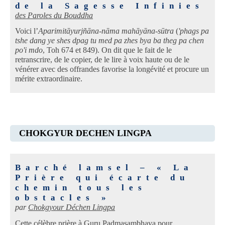
de la Sagesse Infinies
des Paroles du Bouddha
Voici l’
Aparimitāyurjñāna-nāma mahāyāna-sūtra
(
'phags pa
tshe dang ye shes dpag tu med pa zhes bya ba theg pa chen
po'i mdo
, Toh 674 et 849). On dit que le fait de le
retranscrire, de le copier, de le lire à voix haute ou de le
vénérer avec des offrandes favorise la longévité et procure un
mérite extraordinaire.
CHOKGYUR DECHEN LINGPA
Barché lamsel – « La
Prière qui écarte du
chemin tous les
obstacles »
par
Chokgyour Déchen Lingpa
Cette célèbre prière à Guru Padmasambhava pour