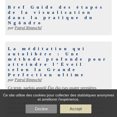
Bref Guide des étapes
de la visualisation
dans la pratique du
Ngöndro
par
Patrul Rinpoché
La méditation qui
autolibère : Une
méthode profonde pour
atteindre l’Éveil
selon la Grande
Perfection ultime
par
Patrul Rinpoché
Ce texte, parfois appelé
Éko éko
(ses quatre premières
syllabes traduites ici par « Avez-vous entendu, avez-vous
Ce site utilise des cookies pour collecter des statistiques anonymes
entendu ? ») ou encore
L’esprit de sagesse autolibéré
,
et améliorer l'expérience.
propose une instruction complète et fort appréciée sur la
méditation du Dzogchen. Si l’accent y est mis sur le fait de
Decline
Accept
demeurer naturel et inaltéré (
machöpa
), le texte offre aussi