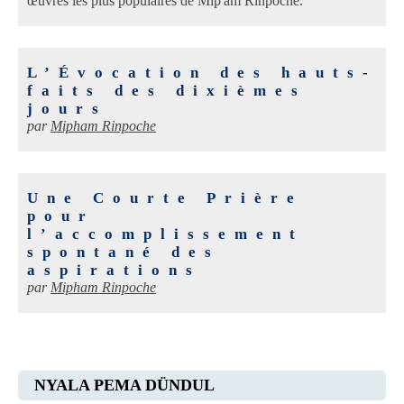
œuvres les plus populaires de Mip'am Rinpoché.
L’Évocation des hauts-
faits des dixièmes
jours
par
Mipham Rinpoche
Une Courte Prière
pour
l’accomplissement
spontané des
aspirations
par
Mipham Rinpoche
NYALA PEMA DÜNDUL