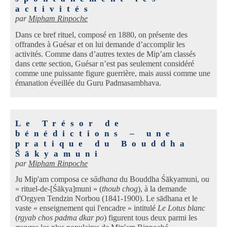
activités
par
Mipham Rinpoche
Dans ce bref rituel, composé en 1880, on présente des
offrandes à Guésar et on lui demande d’accomplir les
activités. Comme dans d’autres textes de Mip’am classés
dans cette section, Guésar n’est pas seulement considéré
comme une puissante figure guerrière, mais aussi comme une
émanation éveillée du Guru Padmasambhava.
Le Trésor de
bénédictions – une
pratique du Bouddha
Śākyamuni
par
Mipham Rinpoche
Ju Mip'am composa ce
sādhana
du Bouddha Śākyamuni, ou
« rituel-de-[Śākya]muni » (
thoub chog
), à la demande
d'Orgyen Tendzin Norbou (1841-1900). Le sādhana et le
vaste « enseignement qui l'encadre » intitulé
Le Lotus blanc
(
rgyab chos padma dkar po
) figurent tous deux parmi les