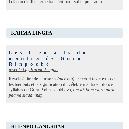
la façon d'effectuer le transfert pour soi et pour autrui.
KARMA LINGPA
Les bienfaits du
mantra de Guru
Rinpoché
revealed by
Karma Lingpa
Révélé à titre de « trésor »
(gter ma)
, ce court texte expose
les bienfaits et la signification du célèbre mantra en douze
syllabes de Guru Padmasambhava,
oṃ āḥ hūṃ vajra guru
padma siddhi hūṃ
.
KHENPO GANGSHAR