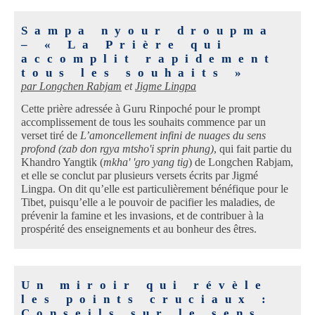
Sampa nyour droupma
– « La Prière qui
accomplit rapidement
tous les souhaits »
par
Longchen Rabjam
et
Jigme Lingpa
Cette prière adressée à Guru Rinpoché pour le prompt
accomplissement de tous les souhaits commence par un
verset tiré de
L’amoncellement infini de nuages du sens
profond (zab don rgya mtsho'i sprin phung)
, qui fait partie du
Khandro Yangtik (
mkha' 'gro yang tig
) de Longchen Rabjam,
et elle se conclut par plusieurs versets écrits par Jigmé
Lingpa. On dit qu’elle est particulièrement bénéfique pour le
Tibet, puisqu’elle a le pouvoir de pacifier les maladies, de
prévenir la famine et les invasions, et de contribuer à la
prospérité des enseignements et au bonheur des êtres.
Un miroir qui révèle
les points cruciaux :
Conseils sur le sens