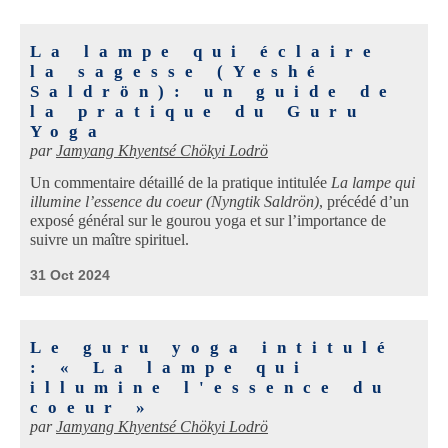
La lampe qui éclaire
la sagesse (Yeshé
Saldrön): un guide de
la pratique du Guru
Yoga
par
Jamyang Khyentsé Chökyi Lodrö
Un commentaire détaillé de la pratique intitulée
La lampe qui
illumine l’essence du coeur (Nyngtik Saldrön)
, précédé d’un
exposé général sur le gourou yoga et sur l’importance de
suivre un maître spirituel.
31 Oct 2024
Le guru yoga intitulé
: « La lampe qui
illumine l'essence du
coeur »
par
Jamyang Khyentsé Chökyi Lodrö