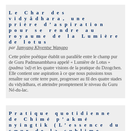
Le Char des
vidyâdhara, une
prière d’aspiration
pour se rendre au
royaume de la Lumière
de lotus
par
Jamyang Khyentse Wangpo
Cette prière poétique établit un parallèle entre le champ pur
de Guru Padmasambhava appelé « Lumière de Lotus »
(padma 'od)
et les quatre visions de la pratique du Dzogchen.
Elle contient une aspiration à ce que nous puissions tous
renaître sur cette terre pure, progresser au fil des quatre stades
du vidyādhara, et atteindre promptement le niveau du Guru
Né-du-lac.
Pratique quotidienne
de Chimé p’akmé
nyingtik (L’essence du
cœur de la sublime