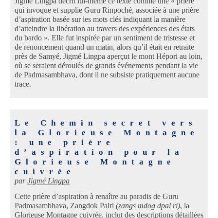
Jigmé Lingpa décrit lui-même ce texte comme une « prière
qui invoque et supplie Guru Rinpoché, associée à une prière
d’aspiration basée sur les mots clés indiquant la manière
d’atteindre la libération au travers des expériences des états
du bardo ». Elle fut inspirée par un sentiment de tristesse et
de renoncement quand un matin, alors qu’il était en retraite
près de Samyé, Jigmé Lingpa aperçut le mont Hépori au loin,
où se seraient déroulés de grands événements pendant la vie
de Padmasambhava, dont il ne subsiste pratiquement aucune
trace.
Le Chemin secret vers
la Glorieuse Montagne
: une prière
d’aspiration pour la
Glorieuse Montagne
cuivrée
par
Jigmé Lingpa
Cette prière d’aspiration à renaître au paradis de Guru
Padmasambhava, Zangdok Palri
(zangs mdog dpal ri)
, la
Glorieuse Montagne cuivrée, inclut des descriptions détaillées