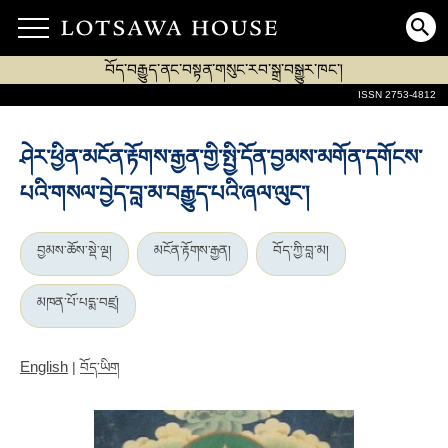
བོད་བརྒྱུད་ནང་བསྟན་གསུང་རབ་སྒྲ་བསྒྱུར་ཁང་།
ISSN 2753-4812
ཤེར་ཕྱིན་མངོན་རྟོགས་རྒྱན་གྱི་སྤྱི་དོན་བྱམས་མགོན་དགོངས་
པའི་གསལ་བྱེད་བླ་མ་བརྒྱུད་པའི་ཞལ་ལུང་།
བྱམས་ཆོས་སྡེ་ལྔ།
མངོན་རྟོགས་རྒྱན།
བོད་ཀྱི་བླ་མ།
མཁན་པོ་པདྨ་བཛྲ།
English
|
བོད་ཡིག