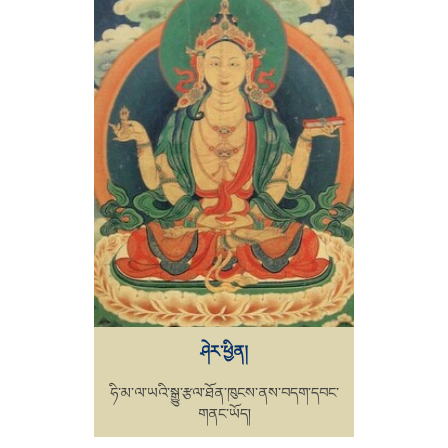
ཤེར་ཕྱིན།
ཧི་མ་ལ་ཡའི་སྒྱུ་རྩལ་ཐོན་ཁུངས་ནས་བདག་དབང་
གནང་ཡོད།