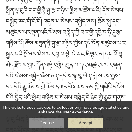
This website uses cookies to collect anonymous usage statistics and
enhance the user experience.
Decline
Accept