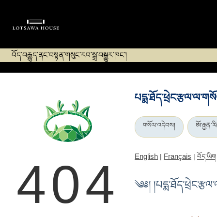
བོད་བརྒྱུད་ནང་བསྟན་གསུང་རབ་སྒྲ་བསྒྱུར་ཁང་།
པདྨ་ཐོད་ཕྲེང་རྩལ་ལ་ག
གསོལ་འདེབས།
ཨོ་རྒྱན་
English
Français
|
|
བོད་ཡིག
404
༄༅། །པདྨ་ཐོད་ཕྲེང་རྩ