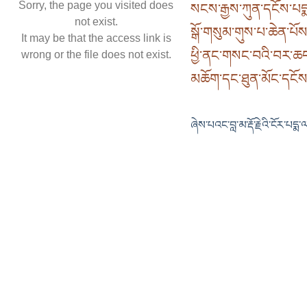
Sorry, the page you visited does
སངས་རྒྱས་ཀུན་དངོས་པདྨ་ཐ
not exist.
སྒོ་གསུམ་གུས་པ་ཆེན་པོ
It may be that the access link is
ཕྱི་ནང་གསང་བའི་བར་ཆད་
wrong or the file does not exist.
མཆོག་དང་ཐུན་མོང་དངོས་
ཞེས་པའང་བླ་མ་རྡོ་རྗེའི་ངོར་པདྨ་