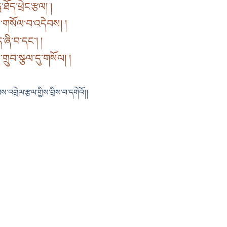
ོད་ཕྲེང་རྩལ། །
ས་གསོལ་བ་འདེབས། །
ཞི་བ་དང༌། །
གྲུབ་སྩལ་དུ་གསོལ། །
ལས་འབྲེལ་རྩལ་གྱིས་བྲིས་བ་དགེའོ།།