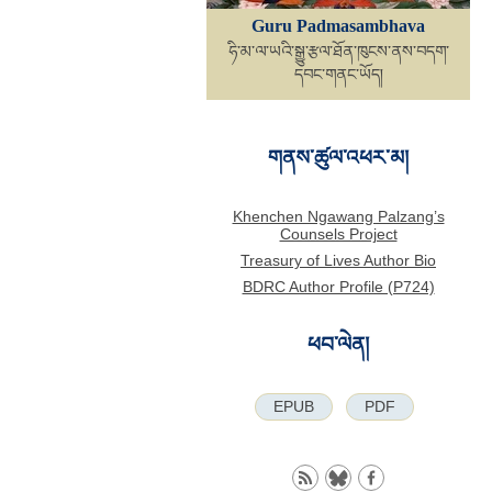
Guru Padmasambhava
ཧི་མ་ལ་ཡའི་སྒྱུ་རྩལ་ཐོན་ཁུངས་ནས་བདག་
དབང་གནང་ཡོད།
གནས་ཚུལ་འཕར་མ།
Khenchen Ngawang Palzang’s
Counsels Project
Treasury of Lives Author Bio
BDRC Author Profile (P724)
ཕབ་ལེན།
EPUB
PDF