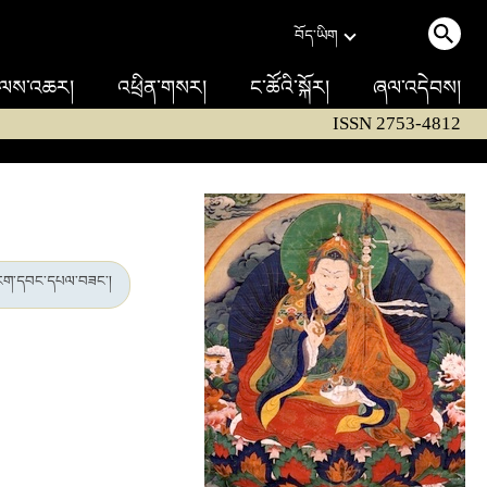
བོད་ཡིག
ལས་འཆར།
འཕྲིན་གསར།
ང་ཚོའི་སྐོར།
ཞལ་འདེབས།
ISSN 2753-4812
ངག་དབང་དཔལ་བཟང་།