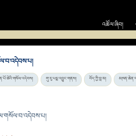
འཚོལ་ཞིབ།
སོལ་བ་འདེབས་པ།
རིན་པོ་ཆེའི་གསོལ་འདེབས།
གུ་རུ་པདྨ་འབྱུང་གནས།
བོད་ཀྱི་བླ་མ།
མཁན་ཆེན་
ལ་ལ་གསོལ་བ་འདེབས་པ།