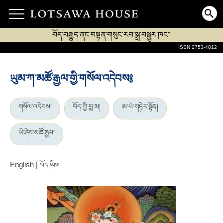
བོད་བརྒྱུད་ནང་བསྟན་གསུང་རབ་སྒྲ་བསྒྱུར་ཁང་།
ISSN 2753-4812
ཡུམ་ཀ་མཚོ་རྒྱལ་གྱི་གསོལ་འདེབས༔
གསོལ་འདེབས།
བོད་ཀྱི་བླ་མ།
ཨ་པཾ་གཏེར་སྟོན།
ཡེ་ཤེས་མཚོ་རྒྱལ།
English
|
བོད་ཡིག