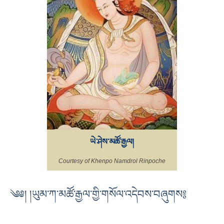
ཡེ་ཤེས་མཚོ་རྒྱལ།
Courtesy of Khenpo Namdrol Rinpoche
༄༅། །ཡུམ་ཀ་མཚོ་རྒྱལ་གྱི་གསོལ་འདེབས་བཞུགས༔