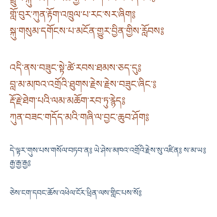
གློ་བུར་ཀུན་རྟོག་འཁྲུལ་པ་རང་སར་ཞིག༔
སྐུ་གསུམ་དགོངས་པ་མངོན་གྱུར་བྱིན་གྱིས་རློབས༔
འདི་ནས་བཟུང་སྟེ་ཚེ་རབས་ཐམས་ཅད་དུ༔
བླ་མ་མཁའ་འགྲོའི་ཐུགས་རྗེས་རྗེས་བཟུང་ཞིང་༔
རྡོ་རྗེ་ཐེག་པའི་ལམ་མཆོག་རབ་ཏུ་རྙེད༔
ཀུན་བཟང་གདོད་མའི་གཞི་ལ་བྱང་ཆུབ་ཤོག༔
དེ་ལྟར་གུས་པས་གསོལ་བཏབ་ན༔ ཡེ་ཤེས་མཁའ་འགྲོའི་རྗེས་སུ་འཛིན༔ ས་མ་ཡ༔
རྒྱ་རྒྱ་རྒྱ༔
ཅེས་ངག་དབང་ཆོས་འཕེལ་ངོར་ཕྲིན་ལས་གླིང་པས་སོ༔