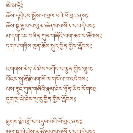
ཨེ་མ་ཧོ༔
ཆོས་དབྱིངས་སྤྲོས་པ་བྲལ་བའི་ཕོ་བྲང་ནས༔
ཆོས་སྐུ་རྒྱལ་བ་ཡུམ་ཆེན་ལ་གསོལ་བ་འདེབས༔
མ་དག་རང་བཞིན་ཀུན་གཞིའི་བག་ཆགས་ཚོགས༔
དག་པ་གཉིས་ལྡན་ཆོས་སྐུར་བྱིན་གྱིས་རློབས༔
འགགས་མེད་ཡེ་ཤེས་བཀོད་པ་ལྷུན་གྱིས་གྲུབ༔
ལོངས་སྐུ་རྡོ་རྗེ་ཕག་མོ་ལ་གསོལ་བ་འདེབས༔
ལས་རླུང་ཀུན་གཞིའི་རྣམ་ཤེས་ཉོན་ཡིད་སོགས༔
དུག་ལྔ་ཡེ་ཤེས་ལྔ་རུ་བྱིན་གྱིས་རློབས༔
ཐུགས་རྗེ་འགྲོ་བ་འདུལ་བའི་ཕོ་བྲང་ནས༔
སྤྲུལ་སྐུ་ཡེ་ཤེས་མཚོ་རྒྱལ་ལ་གསོལ་བ་འདེབས༔