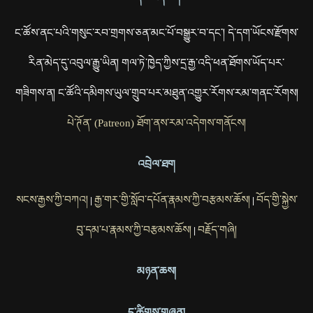
ང་ཚོས་ནང་པའི་གསུང་རབ་གྲགས་ཅན་མང་པོ་བསྒྱུར་བ་དང་། དེ་དག་ཡོངས་རྫོགས་
རིན་མེད་དུ་འབུལ་རྒྱུ་ཡིན། གལ་ཏེ་ཁྱེད་ཀྱིས་དྲ་རྒྱ་འདི་ཕན་ཐོགས་ཡོད་པར་
གཟིགས་ན། ང་ཚོའི་དམིགས་ཡུལ་གྲུབ་པར་མཐུན་འགྱུར་རོགས་རམ་གནང་རོགས།
པེ་ཊོན་ (Patreon) ཐོག་ནས་རམ་འདེགས་གནོངས།
འབྲེལ་ཐག
སངས་རྒྱས་ཀྱི་བཀའ།
རྒྱ་གར་གྱི་སློབ་དཔོན་རྣམས་ཀྱི་བརྩམས་ཆོས།
བོད་གྱི་སྐྱེས་
|
|
བུ་དམ་པ་རྣམས་ཀྱི་བརྩམས་ཆོས།
བརྗོད་གཞི།
|
མཉན་ཆས།
དྲ་ཚིགས་གཞན།