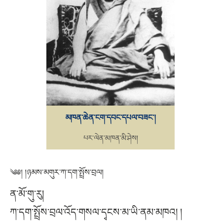
མཁན་ཆེན་ངག་དབང་དཔལ་བཟང་།
པར་ལེན་མཁན་མི་ཤེས།
༄༅། །ཉམས་མགུར་ཀ་དག་སྤྲོས་བྲལ།
ན་མོ་གུ་རུ།
ཀ་དག་སྤྲོས་བྲལ་འོད་གསལ་དྭངས་མ་ཡི་ནམ་མཁའ། །