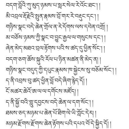
བདག་བློའི་ཀུ་མུད་ཉམས་པ་སླར་སེལ་རེ་འོང་ཐང༌། །
མི་འབྲལ་རྡོ་རྗེའི་སྤུན་རྣམས་བྲོ་གར་རེ་བརྡུང་དང༌། །
གཉིས་སྣང་བདེ་ཆེན་གྲོལ་ན་རེ་དོགས་ལས་དབེན་འགྲོ། །
མ་བཅོས་ཉམས་ཀྱི་སྣང་བ་བྱུང་རྒྱལ་ལ་གསུངས་དང༌། །
ཞེན་མེད་མཐའ་བྲལ་རྟོགས་པའི་ས་ཚད་དུ་ཕྱིན་སོང༌། །
བདག་ཅག་ཆོས་སྐུའི་རོལ་པ་ཉིན་མཚན་ནི་མེད་ན། །
གཉིས་སྣང་བདུད་ཀྱི་དཔུང་རྣམས་ཁ་སྐྱེངས་སུ་བཅོམ་སོང༌། །
ད་ནི་འབྲས་བུ་ཚད་ཕྱིན་བློ་བདེ་ཞིག་རྙེད་དོ། །
ངོ་མཚར་ཆེའོ་ཨ་ལ་ལ་དགོངས་མཛོད། །
ད་ནི་སྐྱོ་བའི་གླུ་དབྱངས་བདེ་ཆེན་ལ་དག་སོང༌། །
ཐམས་ཅད་མཉམ་པ་ཆེན་པོ་ཐིག་ལེ་ཡི་ཀློང་དེར། །
མཉམ་རྫོགས་རྫོགས་ཆེན་རྟོགས་པའི་དཔའ་བོ་དེ་སྐྱིད་དོ། །