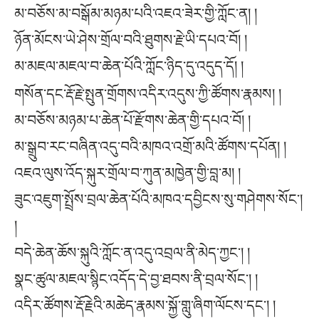
མ་བཅོས་མ་བསྒོམ་མཉམ་པའི་འཇའ་ཟེར་གྱི་ཀློང་ན། །
ཉོན་མོངས་ཡེ་ཤེས་གྲོལ་བའི་ཐུགས་རྗེ་ཡི་དཔའ་བོ། །
མ་མཇལ་མཇལ་བ་ཆེན་པོའི་ཀློང་ཉིད་དུ་འདུད་དོ། །
གསོན་དང་རྡོ་རྗེ་སྤུན་གྲོགས་འདིར་འདུས་ཀྱི་ཚོགས་རྣམས། །
མ་བཅོས་མཉམ་པ་ཆེན་པོ་རྫོགས་ཆེན་གྱི་དཔའ་བོ། །
མ་སྒྲུབ་རང་བཞིན་འདུ་བའི་མཁའ་འགྲོ་མའི་ཚོགས་དཔོན། །
འཇའ་ལུས་འོད་སྐུར་གྲོལ་བ་ཀུན་མཁྱེན་གྱི་བླ་མ། །
ཟུང་འཇུག་སྤྲོས་བྲལ་ཆེན་པོའི་མཁའ་དབྱིངས་སུ་གཤེགས་སོང༌།
།
བདེ་ཆེན་ཆོས་སྐུའི་ཀློང་ན་འདུ་འབྲལ་ནི་མེད་ཀྱང༌། །
སྣང་ཚུལ་མཇལ་སྙིང་འདོད་དེ་བྱ་ཐབས་ནི་བྲལ་སོང༌། །
འདིར་ཚོགས་རྡོ་རྗེའི་མཆེད་རྣམས་སྐྱོ་གླུ་ཞིག་ལོངས་དང༌། །