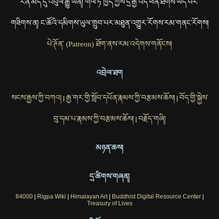
རིན་མེད་དུ་འབུལ་རྒྱུ་ཡིན། གལ་ཏེ་ཁྱེད་ཀྱིས་དྲ་རྒྱ་འདི་ཕན་ཐོགས་ཡོད་པར་
གཟིགས་ན། ང་ཚོའི་དམིགས་ཡུལ་གྲུབ་པར་མཐུན་འགྱུར་རོགས་རམ་གནང་རོགས།
པེ་ཊོན་ (Patreon) ཐོག་ནས་རམ་འདེགས་གནོངས།
འབྲེལ་ཐག
སངས་རྒྱས་ཀྱི་བཀའ།
རྒྱ་གར་གྱི་སློབ་དཔོན་རྣམས་ཀྱི་བརྩམས་ཆོས།
བོད་གྱི་སྐྱེས་
|
|
བུ་དམ་པ་རྣམས་ཀྱི་བརྩམས་ཆོས།
བརྗོད་གཞི།
|
མཉན་ཆས།
དྲ་ཚིགས་གཞན།
84000
|
Rigpa Wiki
|
Himalayan Art
|
Buddhist Digital Resource Center
|
Treasury of Lives