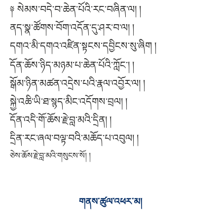
༈ སེམས་བདེ་བ་ཆེན་པོའི་རང་བཞིན་ལ། །
ནད་སྣ་ཚོགས་བོག་འདོན་དུ་ཤར་བ་ལ། །
དགའ་མི་དགའ་འཛིན་སྟངས་དབྱིངས་སུ་ཞིག །
དོན་ཆོས་ཉིད་མཉམ་པ་ཆེན་པོའི་ཀློང༌། །
སྒོམ་ཉིན་མཚན་འདྲེས་པའི་རྣལ་འབྱོར་ལ། །
སྐྱེ་འཆི་ཡི་ཐ་སྙད་མིང་འདོགས་བྲལ། །
དོན་འདི་གོ་ཆོས་རྗེ་བླ་མའི་དྲིན། །
དྲིན་རང་ཞལ་བལྟ་བའི་མཆོད་པ་འབུལ། །
ཅེས་ཆོས་རྗེ་བླ་མའི་གསུངས་སོ། །
གནས་ཚུལ་འཕར་མ།