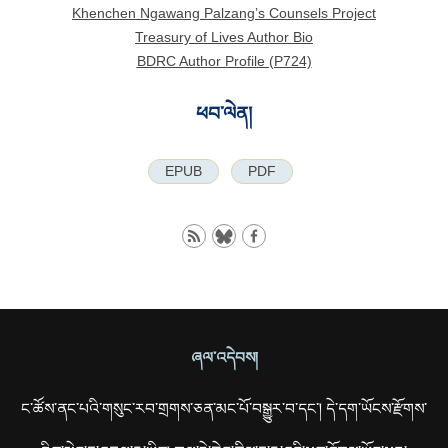
Khenchen Ngawang Palzang’s Counsels Project
Treasury of Lives Author Bio
BDRC Author Profile (P724)
ཕབ་ལེན།
EPUB
PDF
ཞལ་འདེབས།
ང་ཚོས་ནང་པའི་གསུང་རབ་གྲགས་ཅན་མང་པོ་བསྒྱུར་བ་དང་། དེ་དག་ཡོངས་རྫོགས་