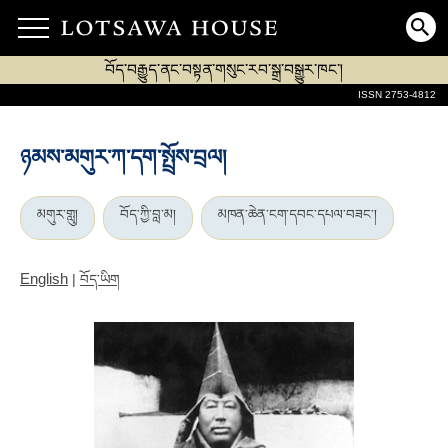
བོད་བརྒྱུད་ནང་བསྟན་གསུང་རབ་སྒྲ་བསྒྱུར་ཁང་།
ISSN 2753-4812
ཉམས་མགུར་ཀ་དག་སྤྲོས་བྲལ།
མགུར་གླུ།
བོད་ཀྱི་བླ་མ།
མཁན་ཆེན་ངག་དབང་དཔལ་བཟང་།
English
|
བོད་ཡིག