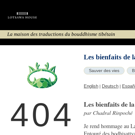
La maison des traductions du bouddhisme tibétain
Les bienfaits de 
Sauver des vies
B
English
Deutsch
Españ
|
|
404
Les bienfaits de la
par Chadral Rinpoché
Je rend hommage au L
Entouré des bodhisattva