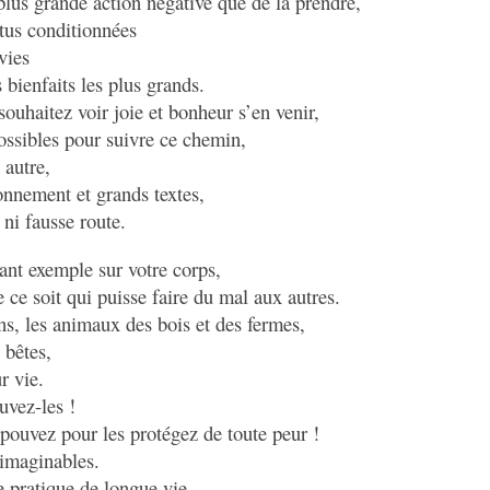
 plus grande action négative que de la prendre,
rtus conditionnées
vies
 bienfaits les plus grands.
souhaitez voir joie et bonheur s’en venir,
possibles pour suivre ce chemin,
 autre,
onnement et grands textes,
 ni fausse route.
nant exemple sur votre corps,
 ce soit qui puisse faire du mal aux autres.
ns, les animaux des bois et des fermes,
 bêtes,
r vie.
uvez-les !
 pouvez pour les protégez de toute peur !
nimaginables.
e pratique de longue vie,