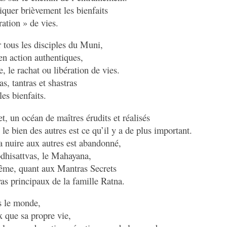
iquer brièvement les bienfaits
ration » de vies.
r tous les disciples du Muni,
en action authentiques,
e, le rachat ou libération de vies.
s, tantras et shastras
es bienfaits.
, un océan de maîtres érudits et réalisés
le bien des autres est ce qu’il y a de plus important.
nuire aux autres est abandonné,
odhisattvas, le Mahayana,
ême, quant aux Mantras Secrets
yas principaux de la famille Ratna.
s le monde,
x que sa propre vie,