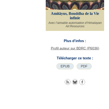
Amitāyus, Bouddha de la Vie
infinie
Avec l’aimable autorisation d’Himalayan
Art Resources
Plus d'infos :
Profil auteur sur BDRC (P6036)
Télécharger ce texte :
EPUB
PDF