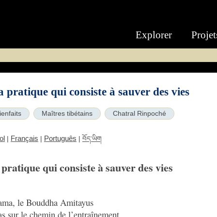
Explorer
Projet
la pratique qui consiste à sauver des vies
ienfaits
Maîtres tibétains
Chatral Rinpoché
ol
Français
Português
|
|
|
བོད་ཡིག
 pratique qui consiste à sauver des vies
ama, le Bouddha Amitayus
s sur le chemin de l’entraînement.