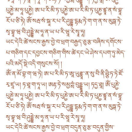
པུཎྱེ་མ་ཧཱ་པུཎྱེ། ཨ་པ་རི་མི་ཏ་པུཎྱེ་ཨ་པ་རི་མི་ཏ་པུཎྱ་ཛྙཱ་ན་སཾ་བྷཱ་
རོ་པ་ཙི་ཏེ། ཨོཾ་སརྦ་སཾ་སྐཱ་ར་པ་རི་ཤུདྡྷ་དྷརྨ་ཏེ་ག་ག་ན་ས་མུཏྒ་ཏེ་
སྭ་བྷཱ་ཝ་བི་ཤུདྡྷེ་མ་ཧཱ་ན་ཡ་པ་རི་ཝཱ་རེ་སྭཱ་ཧཱ།
ཡང་དེའི་ཚེ་སངས་རྒྱས་བྱེ་བ་ཕྲག་བརྒྱད་ཅུ་རྩ་བཞིས་དགོངས་
པ་གཅིག་དང་དབྱངས་གཅིག་གིས་ཚེ་དང་ཡེ་ཤེས་དཔག་ཏུ་མེད་
པའི་མདོ་སྡེ་འདི་གསུངས་སོ། །
ཨོཾ་ན་མོ་བྷ་ག་ཝ་ཏེ། ཨ་པ་རི་མི་ཏ་ཨཱ་ཡུརྫྙཱ་ན་སུ་བི་ནི་ཤྩི་ཏ་ཏེ་ཛོ་
རྭ་ཛཱ་ཡ། ཏ་ཐཱ་ག་ཏཱ་ཡ། ཨརྷ་ཏེ་སམྱཀྶཾ་བུདྡྷཱ་ཡ། ཏདྱ་ཐཱ། ཨོཾ་པུཎྱེ་
པུཎྱེ་མ་ཧཱ་པུཎྱེ། ཨ་པ་རི་མི་ཏ་པུཎྱེ་ཨ་པ་རི་མི་ཏ་པུཎྱ་ཛྙཱ་ན་སཾ་བྷཱ་
རོ་པ་ཙི་ཏེ། ཨོཾ་སརྦ་སཾ་སྐཱ་ར་པ་རི་ཤུདྡྷ་དྷརྨ་ཏེ་ག་ག་ན་ས་མུཏྒ་ཏེ་
སྭ་བྷཱ་ཝ་བི་ཤུདྡྷེ་མ་ཧཱ་ན་ཡ་པ་རི་ཝཱ་རེ་སྭཱ་ཧཱ།
ཡང་དེའི་ཚེ་སངས་རྒྱས་བྱེ་བ་ཕྲག་བདུན་ཅུ་རྩ་བདུན་གྱིས་