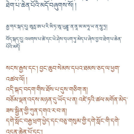
ཐེག་པ་ཆེན་པོའི་མདོ་བཞུགས་སོ། །
རྒྱ་གར་སྐད་དུ། ཨཱརྻ་ཨ་པ་རི་མི་ཏ་ཨཱ་ཡུརྫྙཱ་ན་ནཱ་མ་མ་ཧཱ་ཡ་ན་སཱུ་ཏྲ།
བོད་སྐད་དུ། འཕགས་པ་ཚེ་དང་ཡེ་ཤེས་དཔག་ཏུ་མེད་པ་ཞེས་བྱ་བ་ཐེག་པ་ཆེན་
པོའི་མདོ།
སངས་རྒྱས་དང༌། བྱང་ཆུབ་སེམས་དཔའ་ཐམས་ཅད་ལ་ཕྱག་
འཚལ་ལོ། །
འདི་སྐད་བདག་གིས་ཐོས་པ་དུས་གཅིག་ན།
བཅོམ་ལྡན་འདས་མཉན་དུ་ཡོད་པ་ན། འཛེ་ཏའི་ཚལ་མགོན་མེད་
ཟས་སྦྱིན་གྱི་ཀུན་དགའ་ར་བ་ན།
དགེ་སློང་བརྒྱ་ཕྲག་ཕྱེད་དང་བཅུ་གསུམ་གྱི་དགེ་སློང་གི་དགེ་
འདུན་ཆེན་པོ་དང༌།