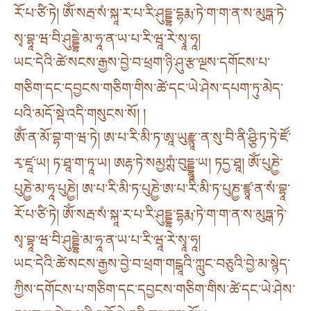
རོ་པ་ཙི་ཏེ། ཨོཾ་སརྦ་སཾ་སྐཱ་ར་པ་རི་ཤུདྡྷ་དྷརྨ་ཏེ་ག་ག་ན་ས་མུཏྒ་ཏེ་
སྭ་བྷཱ་ཝ་བི་ཤུདྡྷེ་མ་ཧཱ་ན་ཡ་པ་རི་ཝཱ་རེ་སྭཱ་ཧཱ།
ཡང་དེའི་ཚེ་སངས་རྒྱས་བྱེ་བ་ཕྲག་ཉི་ཤུ་རྩ་ལྔས་དགོངས་པ་
གཅིག་དང་དབྱངས་གཅིག་གིས་ཚེ་དང་ཡེ་ཤེས་དཔག་ཏུ་མེད་
པའི་མདོ་སྡེ་འདི་གསུངས་སོ། །
ཨོཾ་ན་མོ་བྷ་ག་ཝ་ཏེ། ཨ་པ་རི་མི་ཏ་ཨཱ་ཡུརྫྙཱ་ན་སུ་བི་ནི་ཤྩི་ཏ་ཏེ་ཛོ་
རྭ་ཛཱ་ཡ། ཏ་ཐཱ་ག་ཏཱ་ཡ། ཨརྷ་ཏེ་སམྱཀྶཾ་བུདྡྷཱ་ཡ། ཏདྱ་ཐཱ། ཨོཾ་པུཎྱེ་
པུཎྱེ་མ་ཧཱ་པུཎྱེ། ཨ་པ་རི་མི་ཏ་པུཎྱེ་ཨ་པ་རི་མི་ཏ་པུཎྱ་ཛྙཱ་ན་སཾ་བྷཱ་
རོ་པ་ཙི་ཏེ། ཨོཾ་སརྦ་སཾ་སྐཱ་ར་པ་རི་ཤུདྡྷ་དྷརྨ་ཏེ་ག་ག་ན་ས་མུཏྒ་ཏེ་
སྭ་བྷཱ་ཝ་བི་ཤུདྡྷེ་མ་ཧཱ་ན་ཡ་པ་རི་ཝཱ་རེ་སྭཱ་ཧཱ།
ཡང་དེའི་ཚེ་སངས་རྒྱས་བྱེ་བ་ཕྲག་གངྒཱའི་ཀླུང་བཅུའི་བྱེ་མ་སྙེད་
ཀྱིས་དགོངས་པ་གཅིག་དང་དབྱངས་གཅིག་གིས་ཚེ་དང་ཡེ་ཤེས་