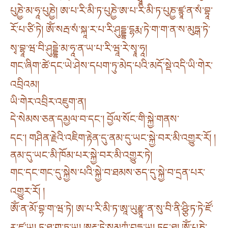
པུཎྱེ་མ་ཧཱ་པུཎྱེ། ཨ་པ་རི་མི་ཏ་པུཎྱེ་ཨ་པ་རི་མི་ཏ་པུཎྱ་ཛྙཱ་ན་སཾ་བྷཱ་
རོ་པ་ཙི་ཏེ། ཨོཾ་སརྦ་སཾ་སྐཱ་ར་པ་རི་ཤུདྡྷ་དྷརྨ་ཏེ་ག་ག་ན་ས་མུཏྒ་ཏེ་
སྭ་བྷཱ་ཝ་བི་ཤུདྡྷེ་མ་ཧཱ་ན་ཡ་པ་རི་ཝཱ་རེ་སྭཱ་ཧཱ།
གང་ཞིག་ཚེ་དང་ཡེ་ཤེས་དཔག་ཏུ་མེད་པའི་མདོ་སྡེ་འདི་ཡི་གེར་
འབྲིའམ།
ཡི་གེར་འབྲིར་འཇུག་ན།
དེ་སེམས་ཅན་དམྱལ་བ་དང༌། བྱོལ་སོང་གི་སྐྱེ་གནས་
དང༌། གཤིན་རྗེའི་འཇིག་རྟེན་དུ་ནམ་དུ་ཡང་སྐྱེ་བར་མི་འགྱུར་རོ། །
ནམ་དུ་ཡང་མི་ཁོམ་པར་སྐྱེ་བར་མི་འགྱུར་ཏེ།
གང་དང་གང་དུ་སྐྱེས་པའི་སྐྱེ་བ་ཐམས་ཅད་དུ་སྐྱེ་བ་དྲན་པར་
འགྱུར་རོ། །
ཨོཾ་ན་མོ་བྷ་ག་ཝ་ཏེ། ཨ་པ་རི་མི་ཏ་ཨཱ་ཡུརྫྙཱ་ན་སུ་བི་ནི་ཤྩི་ཏ་ཏེ་ཛོ་
རྭ་ཛཱ་ཡ། ཏ་ཐཱ་ག་ཏཱ་ཡ། ཨརྷ་ཏེ་སམྱཀྶཾ་བུདྡྷཱ་ཡ། ཏདྱ་ཐཱ། ཨོཾ་པུཎྱེ་