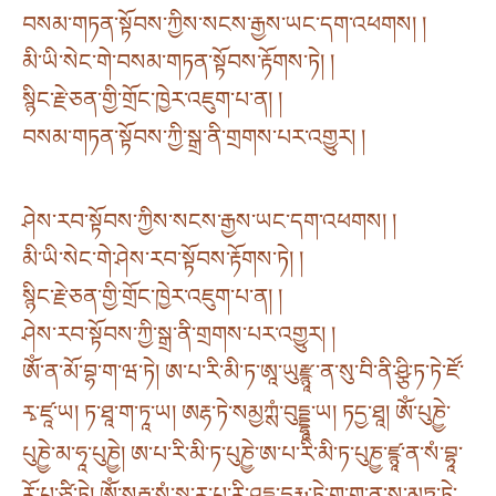
བསམ་གཏན་སྟོབས་ཀྱིས་སངས་རྒྱས་ཡང་དག་འཕགས། །
མི་ཡི་སེང་གེ་བསམ་གཏན་སྟོབས་རྟོགས་ཏེ། །
སྙིང་རྗེ་ཅན་གྱི་གྲོང་ཁྱེར་འཇུག་པ་ན། །
བསམ་གཏན་སྟོབས་ཀྱི་སྒྲ་ནི་གྲགས་པར་འགྱུར། །
ཤེས་རབ་སྟོབས་ཀྱིས་སངས་རྒྱས་ཡང་དག་འཕགས། །
མི་ཡི་སེང་གེ་ཤེས་རབ་སྟོབས་རྟོགས་ཏེ། །
སྙིང་རྗེ་ཅན་གྱི་གྲོང་ཁྱེར་འཇུག་པ་ན། །
ཤེས་རབ་སྟོབས་ཀྱི་སྒྲ་ནི་གྲགས་པར་འགྱུར། །
ཨོཾ་ན་མོ་བྷ་ག་ཝ་ཏེ། ཨ་པ་རི་མི་ཏ་ཨཱ་ཡུརྫྙཱ་ན་སུ་བི་ནི་ཤྩི་ཏ་ཏེ་ཛོ་
རྭ་ཛཱ་ཡ། ཏ་ཐཱ་ག་ཏཱ་ཡ། ཨརྷ་ཏེ་སམྱཀྶཾ་བུདྡྷཱ་ཡ། ཏདྱ་ཐཱ། ཨོཾ་པུཎྱེ་
པུཎྱེ་མ་ཧཱ་པུཎྱེ། ཨ་པ་རི་མི་ཏ་པུཎྱེ་ཨ་པ་རི་མི་ཏ་པུཎྱ་ཛྙཱ་ན་སཾ་བྷཱ་
རོ་པ་ཙི་ཏེ། ཨོཾ་སརྦ་སཾ་སྐཱ་ར་པ་རི་ཤུདྡྷ་དྷརྨ་ཏེ་ག་ག་ན་ས་མུཏྒ་ཏེ་