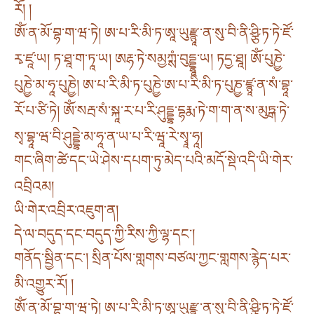
རོ། །
ཨོཾ་ན་མོ་བྷ་ག་ཝ་ཏེ། ཨ་པ་རི་མི་ཏ་ཨཱ་ཡུརྫྙཱ་ན་སུ་བི་ནི་ཤྩི་ཏ་ཏེ་ཛོ་
རྭ་ཛཱ་ཡ། ཏ་ཐཱ་ག་ཏཱ་ཡ། ཨརྷ་ཏེ་སམྱཀྶཾ་བུདྡྷཱ་ཡ། ཏདྱ་ཐཱ། ཨོཾ་པུཎྱེ་
པུཎྱེ་མ་ཧཱ་པུཎྱེ། ཨ་པ་རི་མི་ཏ་པུཎྱེ་ཨ་པ་རི་མི་ཏ་པུཎྱ་ཛྙཱ་ན་སཾ་བྷཱ་
རོ་པ་ཙི་ཏེ། ཨོཾ་སརྦ་སཾ་སྐཱ་ར་པ་རི་ཤུདྡྷ་དྷརྨ་ཏེ་ག་ག་ན་ས་མུཏྒ་ཏེ་
སྭ་བྷཱ་ཝ་བི་ཤུདྡྷེ་མ་ཧཱ་ན་ཡ་པ་རི་ཝཱ་རེ་སྭཱ་ཧཱ།
གང་ཞིག་ཚེ་དང་ཡེ་ཤེས་དཔག་ཏུ་མེད་པའི་མདོ་སྡེ་འདི་ཡི་གེར་
འབྲིའམ།
ཡི་གེར་འབྲིར་འཇུག་ན།
དེ་ལ་བདུད་དང་བདུད་ཀྱི་རིས་ཀྱི་ལྷ་དང༌།
གནོད་སྦྱིན་དང༌། སྲིན་པོས་གླགས་བཙལ་ཀྱང་གླགས་རྙེད་པར་
མི་འགྱུར་རོ། །
ཨོཾ་ན་མོ་བྷ་ག་ཝ་ཏེ། ཨ་པ་རི་མི་ཏ་ཨཱ་ཡུརྫྙཱ་ན་སུ་བི་ནི་ཤྩི་ཏ་ཏེ་ཛོ་