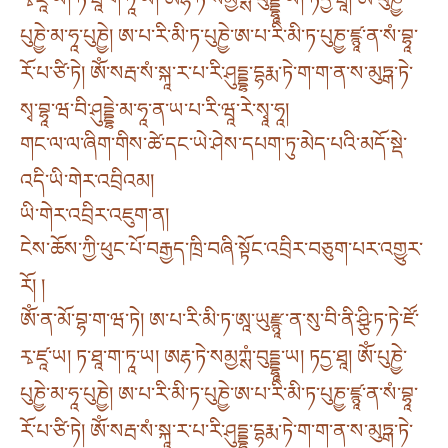
པུཎྱེ་མ་ཧཱ་པུཎྱེ། ཨ་པ་རི་མི་ཏ་པུཎྱེ་ཨ་པ་རི་མི་ཏ་པུཎྱ་ཛྙཱ་ན་སཾ་བྷཱ་
རོ་པ་ཙི་ཏེ། ཨོཾ་སརྦ་སཾ་སྐཱ་ར་པ་རི་ཤུདྡྷ་དྷརྨ་ཏེ་ག་ག་ན་ས་མུཏྒ་ཏེ་
སྭ་བྷཱ་ཝ་བི་ཤུདྡྷེ་མ་ཧཱ་ན་ཡ་པ་རི་ཝཱ་རེ་སྭཱ་ཧཱ།
གང་ལ་ལ་ཞིག་གིས་ཚེ་དང་ཡེ་ཤེས་དཔག་ཏུ་མེད་པའི་མདོ་སྡེ་
འདི་ཡི་གེར་འབྲིའམ།
ཡི་གེར་འབྲིར་འཇུག་ན།
ངེས་ཆོས་ཀྱི་ཕུང་པོ་བརྒྱད་ཁྲི་བཞི་སྟོང་འབྲིར་བཅུག་པར་འགྱུར་
རོ། །
ཨོཾ་ན་མོ་བྷ་ག་ཝ་ཏེ། ཨ་པ་རི་མི་ཏ་ཨཱ་ཡུརྫྙཱ་ན་སུ་བི་ནི་ཤྩི་ཏ་ཏེ་ཛོ་
རྭ་ཛཱ་ཡ། ཏ་ཐཱ་ག་ཏཱ་ཡ། ཨརྷ་ཏེ་སམྱཀྶཾ་བུདྡྷཱ་ཡ། ཏདྱ་ཐཱ། ཨོཾ་པུཎྱེ་
པུཎྱེ་མ་ཧཱ་པུཎྱེ། ཨ་པ་རི་མི་ཏ་པུཎྱེ་ཨ་པ་རི་མི་ཏ་པུཎྱ་ཛྙཱ་ན་སཾ་བྷཱ་
རོ་པ་ཙི་ཏེ། ཨོཾ་སརྦ་སཾ་སྐཱ་ར་པ་རི་ཤུདྡྷ་དྷརྨ་ཏེ་ག་ག་ན་ས་མུཏྒ་ཏེ་