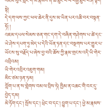
འཛམ་བུའི་གླིང་གི་མི་རྣམས་ནི་ཚེ་ཐུང་བ་ལོ་བརྒྱ་ཐུབ་པ་ཤ་སྟག་
སྟེ།
དེ་དག་ལས་ཀྱང་ཕལ་ཆེར་ནི་དུས་མ་ཡིན་པར་འཆི་བར་བསྟན་
ཏོ། །
འཇམ་དཔལ་སེམས་ཅན་གང་དག་དེ་བཞིན་གཤེགས་པ་ཚེ་དང་
ཡེ་ཤེས་དཔག་ཏུ་མེད་པ་དེའི་ཡོན་ཏན་དང་བསྔགས་པར་གྱུར་པ་
ཡོངས་སུ་བརྗོད་པ་ཞེས་བྱ་བའི་ཆོས་ཀྱི་རྣམ་གྲངས་འདི་ཡི་གེར་
འབྲིའམ།
ཡི་གེར་འབྲིར་འཇུག་གམ།
མིང་ཙམ་ཉན་ཏམ།
ཀློག་པ་ན་ས་གླེགས་བམ་ལ་བྲིས་ཏེ། ཁྱིམ་ན་འཆང་གི་བར་དུ་
བྱེད་དམ།
མེ་ཏོག་དང༌། སྤོས་དང༌། ཕྲེང་བ་དང༌། བྱུག་པ་དང༌། ཕྱེ་མ་རྣམས་