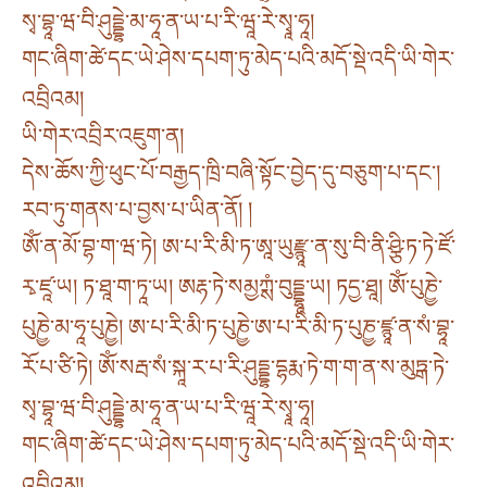
སྭ་བྷཱ་ཝ་བི་ཤུདྡྷེ་མ་ཧཱ་ན་ཡ་པ་རི་ཝཱ་རེ་སྭཱ་ཧཱ།
གང་ཞིག་ཚེ་དང་ཡེ་ཤེས་དཔག་ཏུ་མེད་པའི་མདོ་སྡེ་འདི་ཡི་གེར་
འབྲིའམ།
ཡི་གེར་འབྲིར་འཇུག་ན།
དེས་ཆོས་ཀྱི་ཕུང་པོ་བརྒྱད་ཁྲི་བཞི་སྟོང་བྱེད་དུ་བཅུག་པ་དང༌།
རབ་ཏུ་གནས་པ་བྱས་པ་ཡིན་ནོ། །
ཨོཾ་ན་མོ་བྷ་ག་ཝ་ཏེ། ཨ་པ་རི་མི་ཏ་ཨཱ་ཡུརྫྙཱ་ན་སུ་བི་ནི་ཤྩི་ཏ་ཏེ་ཛོ་
རྭ་ཛཱ་ཡ། ཏ་ཐཱ་ག་ཏཱ་ཡ། ཨརྷ་ཏེ་སམྱཀྶཾ་བུདྡྷཱ་ཡ། ཏདྱ་ཐཱ། ཨོཾ་པུཎྱེ་
པུཎྱེ་མ་ཧཱ་པུཎྱེ། ཨ་པ་རི་མི་ཏ་པུཎྱེ་ཨ་པ་རི་མི་ཏ་པུཎྱ་ཛྙཱ་ན་སཾ་བྷཱ་
རོ་པ་ཙི་ཏེ། ཨོཾ་སརྦ་སཾ་སྐཱ་ར་པ་རི་ཤུདྡྷ་དྷརྨ་ཏེ་ག་ག་ན་ས་མུཏྒ་ཏེ་
སྭ་བྷཱ་ཝ་བི་ཤུདྡྷེ་མ་ཧཱ་ན་ཡ་པ་རི་ཝཱ་རེ་སྭཱ་ཧཱ།
གང་ཞིག་ཚེ་དང་ཡེ་ཤེས་དཔག་ཏུ་མེད་པའི་མདོ་སྡེ་འདི་ཡི་གེར་
འབྲིའམ།