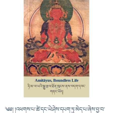
Amitāyus, Boundless Life
ཧི་མ་ལ་ཡའི་སྒྱུ་རྩལ་ཐོན་ཁུངས་ནས་བདག་དབང་
གནང་ཡོད།
༄༅། །འཕགས་པ་ཚེ་དང་ཡེ་ཤེས་དཔག་ཏུ་མེད་པ་ཞེས་བྱ་བ་