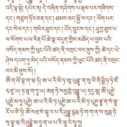
འདི་ལྟ་སྟེ། དཔེར་ན། དེ་བཞིན་གཤེགས་པ་རྣམ་པར་གཟིགས་
དང༌། གཙུག་ཏོར་ཅན་དང༌། ཐམས་ཅད་སྐྱོ་བ་དང༌། ལོག་པར་
དང་སེལ་དང༌། གསེར་ཐུབ་དང༌། འོད་སྲུངས་དང༌། ཤཱཀྱ་ཐུབ་པ་
ལ་སོགས་པ་ལ་རིན་པོ་ཆེ་སྣ་བདུན་གྱིས་མཆོད་པ་བྱས་པའི་
བསོད་ནམས་ཀྱི་ཕུང་པོའི་ཚད་ནི་བགྲང་བར་ནུས་ཀྱི། ཚེ་དང་ཡེ་
ཤེས་དཔག་ཏུ་མེད་པའི་བསོད་ནམས་ཀྱི་ཕུང་པོའི་ཚད་ནི་བགྲང་
བར་མི་ནུས་སོ། །
ཨོཾ་ན་མོ་བྷ་ག་ཝ་ཏེ། ཨ་པ་རི་མི་ཏ་ཨཱ་ཡུརྫྙཱ་ན་སུ་བི་ནི་ཤྩི་ཏ་ཏེ་ཛོ་
རྭ་ཛཱ་ཡ། ཏ་ཐཱ་ག་ཏཱ་ཡ། ཨརྷ་ཏེ་སམྱཀྶཾ་བུདྡྷཱ་ཡ། ཏདྱ་ཐཱ། ཨོཾ་པུཎྱེ་
པུཎྱེ་མ་ཧཱ་པུཎྱེ། ཨ་པ་རི་མི་ཏ་པུཎྱེ་ཨ་པ་རི་མི་ཏ་པུཎྱ་ཛྙཱ་ན་སཾ་བྷཱ་
རོ་པ་ཙི་ཏེ། ཨོཾ་སརྦ་སཾ་སྐཱ་ར་པ་རི་ཤུདྡྷ་དྷརྨ་ཏེ་ག་ག་ན་ས་མུཏྒ་ཏེ་
སྭ་བྷཱ་ཝ་བི་ཤུདྡྷེ་མ་ཧཱ་ན་ཡ་པ་རི་ཝཱ་རེ་སྭཱ་ཧཱ།