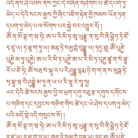
འདི་ནས་ཤི་འཕོས་ནས་ཀྱང་དེ་བཞིན་གཤེགས་པ་ཚེ་དཔག་ཏུ་
མེད་པ་དེའི་སངས་རྒྱས་ཀྱི་ཞིང་འཇིག་རྟེན་གྱི་ཁམས་ཡོན་ཏན་
དཔག་ཏུ་མེད་པ་ལ་སོགས་པར་སྐྱེ་བར་འགྱུར་རོ། །
ཨོཾ་ན་མོ་བྷ་ག་ཝ་ཏེ། ཨ་པ་རི་མི་ཏ་ཨཱ་ཡུརྫྙཱ་ན་སུ་བི་ནི་ཤྩི་ཏ་ཏེ་ཛོ་
རྭ་ཛཱ་ཡ། ཏ་ཐཱ་ག་ཏཱ་ཡ། ཨརྷ་ཏེ་སམྱཀྶཾ་བུདྡྷཱ་ཡ། ཏདྱ་ཐཱ། ཨོཾ་པུཎྱེ་
པུཎྱེ་མ་ཧཱ་པུཎྱེ། ཨ་པ་རི་མི་ཏ་པུཎྱེ་ཨ་པ་རི་མི་ཏ་པུཎྱ་ཛྙཱ་ན་སཾ་བྷཱ་
རོ་པ་ཙི་ཏེ། ཨོཾ་སརྦ་སཾ་སྐཱ་ར་པ་རི་ཤུདྡྷ་དྷརྨ་ཏེ་ག་ག་ན་ས་མུཏྒ་ཏེ་
སྭ་བྷཱ་ཝ་བི་ཤུདྡྷེ་མ་ཧཱ་ན་ཡ་པ་རི་ཝཱ་རེ་སྭཱ་ཧཱ།
ཡང་དེའི་ཚེ་སངས་རྒྱས་བྱེ་བ་ཕྲག་དགུ་བཅུ་རྩ་དགུས་དགོངས་
པ་གཅིག་དང་དབྱངས་གཅིག་གིས་ཚེ་དང་ཡེ་ཤེས་དཔག་ཏུ་མེད་
པའི་མདོ་སྡེ་འདི་གསུངས་སོ། །
ཨོཾ་ན་མོ་བྷ་ག་ཝ་ཏེ། ཨ་པ་རི་མི་ཏ་ཨཱ་ཡུརྫྙཱ་ན་སུ་བི་ནི་ཤྩི་ཏ་ཏེ་ཛོ་
རྭ་ཛཱ་ཡ། ཏ་ཐཱ་ག་ཏཱ་ཡ། ཨརྷ་ཏེ་སམྱཀྶཾ་བུདྡྷཱ་ཡ། ཏདྱ་ཐཱ། ཨོཾ་པུཎྱེ་