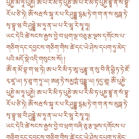
པུཎྱེ་མ་ཧཱ་པུཎྱེ། ཨ་པ་རི་མི་ཏ་པུཎྱེ་ཨ་པ་རི་མི་ཏ་པུཎྱ་ཛྙཱ་ན་སཾ་བྷཱ་
རོ་པ་ཙི་ཏེ། ཨོཾ་སརྦ་སཾ་སྐཱ་ར་པ་རི་ཤུདྡྷ་དྷརྨ་ཏེ་ག་ག་ན་ས་མུཏྒ་ཏེ་
སྭ་བྷཱ་ཝ་བི་ཤུདྡྷེ་མ་ཧཱ་ན་ཡ་པ་རི་ཝཱ་རེ་སྭཱ་ཧཱ།
ཡང་དེའི་ཚེ་སངས་རྒྱས་བྱེ་བ་ཕྲག་ལྔ་བཅུ་རྩ་ལྔས་དགོངས་པ་
གཅིག་དང་དབྱངས་གཅིག་གིས་ཚེ་དང་ཡེ་ཤེས་དཔག་ཏུ་མེད་
པའི་མདོ་སྡེ་འདི་གསུངས་སོ། །
ཨོཾ་ན་མོ་བྷ་ག་ཝ་ཏེ། ཨ་པ་རི་མི་ཏ་ཨཱ་ཡུརྫྙཱ་ན་སུ་བི་ནི་ཤྩི་ཏ་ཏེ་ཛོ་
རྭ་ཛཱ་ཡ། ཏ་ཐཱ་ག་ཏཱ་ཡ། ཨརྷ་ཏེ་སམྱཀྶཾ་བུདྡྷཱ་ཡ། ཏདྱ་ཐཱ། ཨོཾ་པུཎྱེ་
པུཎྱེ་མ་ཧཱ་པུཎྱེ། ཨ་པ་རི་མི་ཏ་པུཎྱེ་ཨ་པ་རི་མི་ཏ་པུཎྱ་ཛྙཱ་ན་སཾ་བྷཱ་
རོ་པ་ཙི་ཏེ། ཨོཾ་སརྦ་སཾ་སྐཱ་ར་པ་རི་ཤུདྡྷ་དྷརྨ་ཏེ་ག་ག་ན་ས་མུཏྒ་ཏེ་
སྭ་བྷཱ་ཝ་བི་ཤུདྡྷེ་མ་ཧཱ་ན་ཡ་པ་རི་ཝཱ་རེ་སྭཱ་ཧཱ།
ཡང་དེའི་ཚེ་སངས་རྒྱས་བྱེ་བ་ཕྲག་བཞི་ཅུ་རྩ་ལྔས་དགོངས་པ་
གཅིག་དང་དབྱངས་གཅིག་གིས་ཚེ་དང་ཡེ་ཤེས་དཔག་ཏུ་མེད་