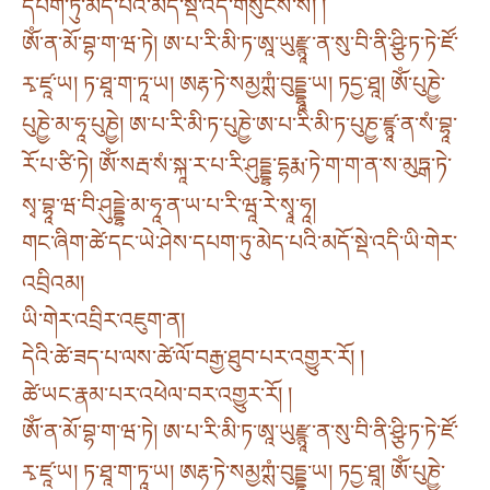
དཔག་ཏུ་མེད་པའི་མདོ་སྡེ་འདི་གསུངས་སོ། །
ཨོཾ་ན་མོ་བྷ་ག་ཝ་ཏེ། ཨ་པ་རི་མི་ཏ་ཨཱ་ཡུརྫྙཱ་ན་སུ་བི་ནི་ཤྩི་ཏ་ཏེ་ཛོ་
རྭ་ཛཱ་ཡ། ཏ་ཐཱ་ག་ཏཱ་ཡ། ཨརྷ་ཏེ་སམྱཀྶཾ་བུདྡྷཱ་ཡ། ཏདྱ་ཐཱ། ཨོཾ་པུཎྱེ་
པུཎྱེ་མ་ཧཱ་པུཎྱེ། ཨ་པ་རི་མི་ཏ་པུཎྱེ་ཨ་པ་རི་མི་ཏ་པུཎྱ་ཛྙཱ་ན་སཾ་བྷཱ་
རོ་པ་ཙི་ཏེ། ཨོཾ་སརྦ་སཾ་སྐཱ་ར་པ་རི་ཤུདྡྷ་དྷརྨ་ཏེ་ག་ག་ན་ས་མུཏྒ་ཏེ་
སྭ་བྷཱ་ཝ་བི་ཤུདྡྷེ་མ་ཧཱ་ན་ཡ་པ་རི་ཝཱ་རེ་སྭཱ་ཧཱ།
གང་ཞིག་ཚེ་དང་ཡེ་ཤེས་དཔག་ཏུ་མེད་པའི་མདོ་སྡེ་འདི་ཡི་གེར་
འབྲིའམ།
ཡི་གེར་འབྲིར་འཇུག་ན།
དེའི་ཚེ་ཟད་པ་ལས་ཚེ་ལོ་བརྒྱ་ཐུབ་པར་འགྱུར་རོ། །
ཚེ་ཡང་རྣམ་པར་འཕེལ་བར་འགྱུར་རོ། །
ཨོཾ་ན་མོ་བྷ་ག་ཝ་ཏེ། ཨ་པ་རི་མི་ཏ་ཨཱ་ཡུརྫྙཱ་ན་སུ་བི་ནི་ཤྩི་ཏ་ཏེ་ཛོ་
རྭ་ཛཱ་ཡ། ཏ་ཐཱ་ག་ཏཱ་ཡ། ཨརྷ་ཏེ་སམྱཀྶཾ་བུདྡྷཱ་ཡ། ཏདྱ་ཐཱ། ཨོཾ་པུཎྱེ་