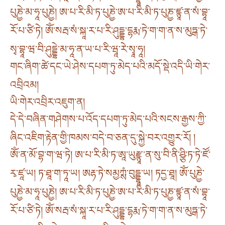
པུཎྱེ་མ་ཧཱ་པུཎྱེ། ཨ་པ་རི་མི་ཏ་པུཎྱེ་ཨ་པ་རི་མི་ཏ་པུཎྱ་ཛྙཱ་ན་སཾ་བྷཱ་
རོ་པ་ཙི་ཏེ། ཨོཾ་སརྦ་སཾ་སྐཱ་ར་པ་རི་ཤུདྡྷ་དྷརྨ་ཏེ་ག་ག་ན་ས་མུཏྒ་ཏེ་
སྭ་བྷཱ་ཝ་བི་ཤུདྡྷེ་མ་ཧཱ་ན་ཡ་པ་རི་ཝཱ་རེ་སྭཱ་ཧཱ།
གང་ཞིག་ཚེ་དང་ཡེ་ཤེས་དཔག་ཏུ་མེད་པའི་མདོ་སྡེ་འདི་ཡི་གེར་
འབྲིའམ།
ཡི་གེར་འབྲིར་འཇུག་ན།
དེ་དེ་བཞིན་གཤེགས་པ་འོད་དཔག་ཏུ་མེད་པའི་སངས་རྒྱས་ཀྱི་
ཞིང་འཇིག་རྟེན་གྱི་ཁམས་བདེ་བ་ཅན་དུ་སྐྱེ་བར་འགྱུར་རོ། །
ཨོཾ་ན་མོ་བྷ་ག་ཝ་ཏེ། ཨ་པ་རི་མི་ཏ་ཨཱ་ཡུརྫྙཱ་ན་སུ་བི་ནི་ཤྩི་ཏ་ཏེ་ཛོ་
རྭ་ཛཱ་ཡ། ཏ་ཐཱ་ག་ཏཱ་ཡ། ཨརྷ་ཏེ་སམྱཀྶཾ་བུདྡྷཱ་ཡ། ཏདྱ་ཐཱ། ཨོཾ་པུཎྱེ་
པུཎྱེ་མ་ཧཱ་པུཎྱེ། ཨ་པ་རི་མི་ཏ་པུཎྱེ་ཨ་པ་རི་མི་ཏ་པུཎྱ་ཛྙཱ་ན་སཾ་བྷཱ་
རོ་པ་ཙི་ཏེ། ཨོཾ་སརྦ་སཾ་སྐཱ་ར་པ་རི་ཤུདྡྷ་དྷརྨ་ཏེ་ག་ག་ན་ས་མུཏྒ་ཏེ་