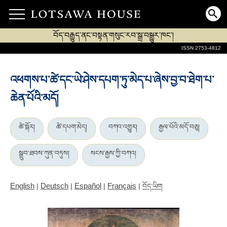
བོད་བརྒྱུད་ནང་བསྟན་གསུང་རབ་སྒྲ་བསྒྱུར་ཁང་།
ISSN 2753-4812
འཕགས་པ་ཚེ་དང་ཡེ་ཤེས་དཔག་ཏུ་མེད་པ་ཞེས་བྱ་བ་ཐེག་པ་
ཆེན་པོའི་མདོ།
ཚེ་སྐོར།
ཚེ་དཔག་མེད།
བཀའ་འགྱུར།
རྒྱལ་པོའི་མདོ་བཅུ།
སྒྲུབ་ཐབས་ཀུན་བཏུས།
སངས་རྒྱས་ཀྱི་བཀའ།
English
Deutsch
Español
Français
|
|
|
|
བོད་ཡིག