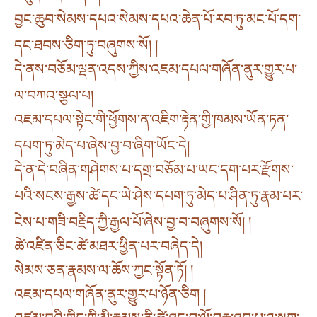
བྱང་ཆུབ་སེམས་དཔའ་སེམས་དཔའ་ཆེན་པོ་རབ་ཏུ་མང་པོ་དག་
དང་ཐབས་ཅིག་ཏུ་བཞུགས་སོ། །
དེ་ནས་བཅོམ་ལྡན་འདས་ཀྱིས་འཇམ་དཔལ་གཞོན་ནུར་གྱུར་པ་
ལ་བཀའ་སྩལ་པ།
འཇམ་དཔལ་སྟེང་གི་ཕྱོགས་ན་འཇིག་རྟེན་གྱི་ཁམས་ཡོན་ཏན་
དཔག་ཏུ་མེད་པ་ཞེས་བྱ་བ་ཞིག་ཡོང་དེ།
དེ་ན་དེ་བཞིན་གཤེགས་པ་དགྲ་བཅོམ་པ་ཡང་དག་པར་རྫོགས་
པའི་སངས་རྒྱས་ཚེ་དང་ཡེ་ཤེས་དཔག་ཏུ་མེད་པ་ཤིན་ཏུ་རྣམ་པར་
ངེས་པ་གཟི་བརྗིད་ཀྱི་རྒྱལ་པོ་ཞེས་བྱ་བ་བཞུགས་སོ། །
ཚེ་འཛིན་ཅིང་ཚེ་མཐར་ཕྱིན་པར་བཞེད་དེ།
སེམས་ཅན་རྣམས་ལ་ཆོས་ཀྱང་སྟོན་ཏོ། །
འཇམ་དཔལ་གཞོན་ནུར་གྱུར་པ་ཉོན་ཅིག །