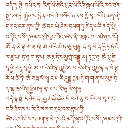
འདི་ལྟ་སྟེ། དཔེར་ན། རིན་པོ་ཆེའི་ཕུང་པོ་རིའི་རྒྱལ་པོ་རི་རབ་ཙམ་
སྤུངས་ཏེ། སྤྱིན་པ་བྱིན་པ་དེའི་བསོད་ནམས་ཀྱི་ཕུང་པོའི་ཚད་ནི་
བགྲང་བར་ནུས་ཀྱི། ཚེ་དང་ཡེ་ཤེས་དཔག་ཏུ་མེད་པའི་མདོ་སྡེ་
འདིའི་བསོད་ནམས་ཀྱི་ཕུང་པོའི་ཚད་ནི་བགྲང་བར་མི་ནུས་སོ། །
ཨོཾ་ན་མོ་བྷ་ག་ཝ་ཏེ། ཨ་པ་རི་མི་ཏ་ཨཱ་ཡུརྫྙཱ་ན་སུ་བི་ནི་ཤྩི་ཏ་ཏེ་ཛོ་
རྭ་ཛཱ་ཡ། ཏ་ཐཱ་ག་ཏཱ་ཡ། ཨརྷ་ཏེ་སམྱཀྶཾ་བུདྡྷཱ་ཡ། ཏདྱ་ཐཱ། ཨོཾ་པུཎྱེ་
པུཎྱེ་མ་ཧཱ་པུཎྱེ། ཨ་པ་རི་མི་ཏ་པུཎྱེ་ཨ་པ་རི་མི་ཏ་པུཎྱ་ཛྙཱ་ན་སཾ་བྷཱ་
རོ་པ་ཙི་ཏེ། ཨོཾ་སརྦ་སཾ་སྐཱ་ར་པ་རི་ཤུདྡྷ་དྷརྨ་ཏེ་ག་ག་ན་ས་མུཏྒ་ཏེ་
སྭ་བྷཱ་ཝ་བི་ཤུདྡྷེ་མ་ཧཱ་ན་ཡ་པ་རི་ཝཱ་རེ་སྭཱ་ཧཱ།
འདི་ལྟ་སྟེ། དཔེར་ན། རྒྱ་མཚོ་ཆེན་པོ་བཞི་ཆུ་ས་ཡོངས་སུ་གང་
བའི་ཐིགས་པ་རེ་རེ་ནས་བགྲང་བར་ནུས་ཀྱི།
ཚེ་དང་ཡེ་ཤེས་དཔག་ཏུ་མེད་པའི་མདོ་སྡེ་འདིའི་བསོད་ནམས་ཀྱི་