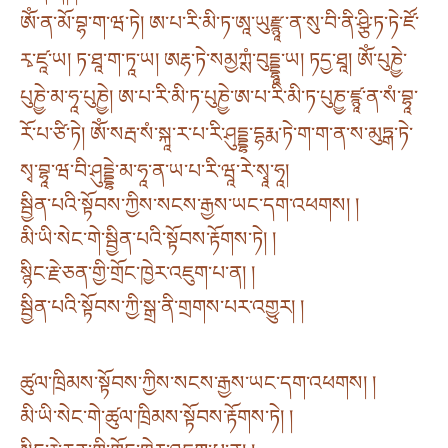
ཨོཾ་ན་མོ་བྷ་ག་ཝ་ཏེ། ཨ་པ་རི་མི་ཏ་ཨཱ་ཡུརྫྙཱ་ན་སུ་བི་ནི་ཤྩི་ཏ་ཏེ་ཛོ་
རྭ་ཛཱ་ཡ། ཏ་ཐཱ་ག་ཏཱ་ཡ། ཨརྷ་ཏེ་སམྱཀྶཾ་བུདྡྷཱ་ཡ། ཏདྱ་ཐཱ། ཨོཾ་པུཎྱེ་
པུཎྱེ་མ་ཧཱ་པུཎྱེ། ཨ་པ་རི་མི་ཏ་པུཎྱེ་ཨ་པ་རི་མི་ཏ་པུཎྱ་ཛྙཱ་ན་སཾ་བྷཱ་
རོ་པ་ཙི་ཏེ། ཨོཾ་སརྦ་སཾ་སྐཱ་ར་པ་རི་ཤུདྡྷ་དྷརྨ་ཏེ་ག་ག་ན་ས་མུཏྒ་ཏེ་
སྭ་བྷཱ་ཝ་བི་ཤུདྡྷེ་མ་ཧཱ་ན་ཡ་པ་རི་ཝཱ་རེ་སྭཱ་ཧཱ།
སྦྱིན་པའི་སྟོབས་ཀྱིས་སངས་རྒྱས་ཡང་དག་འཕགས། །
མི་ཡི་སེང་གེ་སྦྱིན་པའི་སྟོབས་རྟོགས་ཏེ། །
སྙིང་རྗེ་ཅན་གྱི་གྲོང་ཁྱེར་འཇུག་པ་ན། །
སྦྱིན་པའི་སྟོབས་ཀྱི་སྒྲ་ནི་གྲགས་པར་འགྱུར། །
ཚུལ་ཁྲིམས་སྟོབས་ཀྱིས་སངས་རྒྱས་ཡང་དག་འཕགས། །
མི་ཡི་སེང་གེ་ཚུལ་ཁྲིམས་སྟོབས་རྟོགས་ཏེ། །