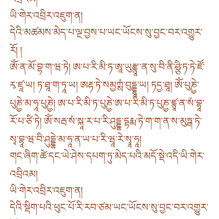
ཡི་གེར་འབྲིར་འཇུག་ན།
དེའི་མཚམས་མེད་པ་ལྔ་བྱས་པ་ཡང་ཡོངས་སུ་བྱང་བར་འགྱུར་
རོ། །
ཨོཾ་ན་མོ་བྷ་ག་ཝ་ཏེ། ཨ་པ་རི་མི་ཏ་ཨཱ་ཡུརྫྙཱ་ན་སུ་བི་ནི་ཤྩི་ཏ་ཏེ་ཛོ་
རྭ་ཛཱ་ཡ། ཏ་ཐཱ་ག་ཏཱ་ཡ། ཨརྷ་ཏེ་སམྱཀྶཾ་བུདྡྷཱ་ཡ། ཏདྱ་ཐཱ། ཨོཾ་པུཎྱེ་
པུཎྱེ་མ་ཧཱ་པུཎྱེ། ཨ་པ་རི་མི་ཏ་པུཎྱེ་ཨ་པ་རི་མི་ཏ་པུཎྱ་ཛྙཱ་ན་སཾ་བྷཱ་
རོ་པ་ཙི་ཏེ། ཨོཾ་སརྦ་སཾ་སྐཱ་ར་པ་རི་ཤུདྡྷ་དྷརྨ་ཏེ་ག་ག་ན་ས་མུཏྒ་ཏེ་
སྭ་བྷཱ་ཝ་བི་ཤུདྡྷེ་མ་ཧཱ་ན་ཡ་པ་རི་ཝཱ་རེ་སྭཱ་ཧཱ།
གང་ཞིག་ཚེ་དང་ཡེ་ཤེས་དཔག་ཏུ་མེད་པའི་མདོ་སྡེ་འདི་ཡི་གེར་
འབྲིའམ།
ཡི་གེར་འབྲིར་འཇུག་ན།
དེའི་སྡིག་པའི་ཕུང་པོ་རི་རབ་ཙམ་ཡང་ཡོངས་སུ་བྱང་བར་འགྱུར་