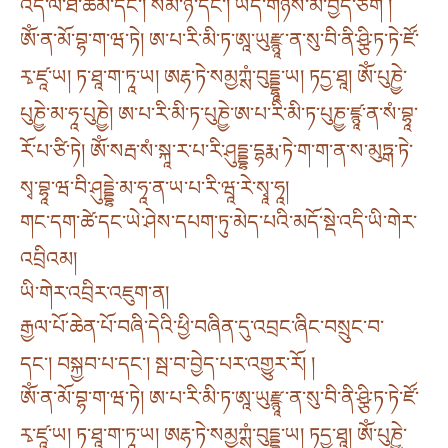
འདི་ལ་ཐེ་ཚོམ་དང༌། སོམ་ཉི་དང༌། ཡིད་གཉིས་མ་བྱེད་ཅིག །
ཨོཾ་ན་མོ་བྷ་ག་ཝ་ཏེ། ཨ་པ་རི་མི་ཏ་ཨཱ་ཡུརྫྙཱ་ན་སུ་བི་ནི་ཤྩི་ཏ་ཏེ་ཛོ་
རྭ་ཛཱ་ཡ། ཏ་ཐཱ་ག་ཏཱ་ཡ། ཨརྷ་ཏེ་སམྱཀྶཾ་བུདྡྷཱ་ཡ། ཏདྱ་ཐཱ། ཨོཾ་པུཎྱེ་
པུཎྱེ་མ་ཧཱ་པུཎྱེ། ཨ་པ་རི་མི་ཏ་པུཎྱེ་ཨ་པ་རི་མི་ཏ་པུཎྱ་ཛྙཱ་ན་སཾ་བྷཱ་
རོ་པ་ཙི་ཏེ། ཨོཾ་སརྦ་སཾ་སྐཱ་ར་པ་རི་ཤུདྡྷ་དྷརྨ་ཏེ་ག་ག་ན་ས་མུཏྒ་ཏེ་
སྭ་བྷཱ་ཝ་བི་ཤུདྡྷེ་མ་ཧཱ་ན་ཡ་པ་རི་ཝཱ་རེ་སྭཱ་ཧཱ།
གང་དག་ཚེ་དང་ཡེ་ཤེས་དཔག་ཏུ་མེད་པའི་མདོ་སྡེ་འདི་ཡི་གེར་
འབྲིའམ།
ཡི་གེར་འབྲིར་འཇུག་ན།
རྒྱལ་པོ་ཆེན་པོ་བཞི་དེའི་ཕྱི་བཞིན་དུ་འབྲང་ཞིང་བསྲུང་བ་
དང༌། བསྐྱབ་པ་དང༌། སྦ་བ་བྱེད་པར་འགྱུར་རོ། །
ཨོཾ་ན་མོ་བྷ་ག་ཝ་ཏེ། ཨ་པ་རི་མི་ཏ་ཨཱ་ཡུརྫྙཱ་ན་སུ་བི་ནི་ཤྩི་ཏ་ཏེ་ཛོ་
རྭ་ཛཱ་ཡ། ཏ་ཐཱ་ག་ཏཱ་ཡ། ཨརྷ་ཏེ་སམྱཀྶཾ་བུདྡྷཱ་ཡ། ཏདྱ་ཐཱ། ཨོཾ་པུཎྱེ་