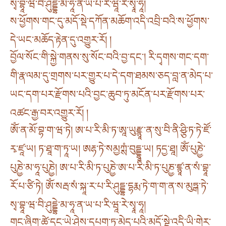
སྭ་བྷཱ་ཝ་བི་ཤུདྡྷེ་མ་ཧཱ་ན་ཡ་པ་རི་ཝཱ་རེ་སྭཱ་ཧཱ།
ས་ཕྱོགས་གང་དུ་མདོ་སྡེ་དཀོན་མཆོག་འདི་འབྲི་བའི་ས་ཕྱོགས་
དེ་ཡང་མཆོད་རྟེན་དུ་འགྱུར་རོ། །
བྱོལ་སོང་གི་སྐྱེ་གནས་སུ་སོང་བའི་བྱ་དང༌། རི་དྭགས་གང་དག་
གི་རྣ་ལམ་དུ་གྲགས་པར་གྱུར་པ་དེ་དག་ཐམས་ཅད་བླ་ན་མེད་པ་
ཡང་དག་པར་རྫོགས་པའི་བྱང་ཆུབ་ཏུ་མངོན་པར་རྫོགས་པར་
འཚང་རྒྱ་བར་འགྱུར་རོ། །
ཨོཾ་ན་མོ་བྷ་ག་ཝ་ཏེ། ཨ་པ་རི་མི་ཏ་ཨཱ་ཡུརྫྙཱ་ན་སུ་བི་ནི་ཤྩི་ཏ་ཏེ་ཛོ་
རྭ་ཛཱ་ཡ། ཏ་ཐཱ་ག་ཏཱ་ཡ། ཨརྷ་ཏེ་སམྱཀྶཾ་བུདྡྷཱ་ཡ། ཏདྱ་ཐཱ། ཨོཾ་པུཎྱེ་
པུཎྱེ་མ་ཧཱ་པུཎྱེ། ཨ་པ་རི་མི་ཏ་པུཎྱེ་ཨ་པ་རི་མི་ཏ་པུཎྱ་ཛྙཱ་ན་སཾ་བྷཱ་
རོ་པ་ཙི་ཏེ། ཨོཾ་སརྦ་སཾ་སྐཱ་ར་པ་རི་ཤུདྡྷ་དྷརྨ་ཏེ་ག་ག་ན་ས་མུཏྒ་ཏེ་
སྭ་བྷཱ་ཝ་བི་ཤུདྡྷེ་མ་ཧཱ་ན་ཡ་པ་རི་ཝཱ་རེ་སྭཱ་ཧཱ།
གང་ཞིག་ཚེ་དང་ཡེ་ཤེས་དཔག་ཏུ་མེད་པའི་མདོ་སྡེ་འདི་ཡི་གེར་