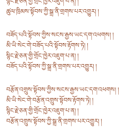
སྙིང་རྗེ་ཅན་གྱི་གྲོང་ཁྱེར་འཇུག་པ་ན། །
ཚུལ་ཁྲིམས་སྟོབས་ཀྱི་སྒྲ་ནི་གྲགས་པར་འགྱུར། །
བཟོད་པའི་སྟོབས་ཀྱིས་སངས་རྒྱས་ཡང་དག་འཕགས། །
མི་ཡི་སེང་གེ་བཟོད་པའི་སྟོབས་རྟོགས་ཏེ། །
སྙིང་རྗེ་ཅན་གྱི་གྲོང་ཁྱེར་འཇུག་པ་ན། །
བཟོད་པའི་སྟོབས་ཀྱི་སྒྲ་ནི་གྲགས་པར་འགྱུར། །
བརྩོན་འགྲུས་སྟོབས་ཀྱིས་སངས་རྒྱས་ཡང་དག་འཕགས། །
མི་ཡི་སེང་གེ་བརྩོན་འགྲུས་སྟོབས་རྟོགས་ཏེ། །
སྙིང་རྗེ་ཅན་གྱི་གྲོང་ཁྱེར་འཇུག་པ་ན། །
བརྩོན་འགྲུས་སྟོབས་ཀྱི་སྒྲ་ནི་གྲགས་པར་འགྱུར། །