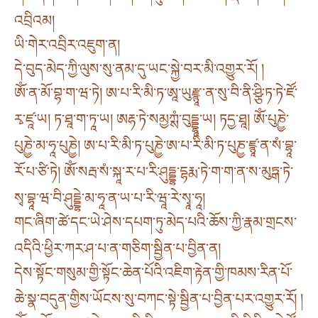
འབྲིའམ།
ཡི་གེར་འབྲིར་འཇུག་ན།
དེ་བུད་མེད་ཀྱི་ལུས་སུ་ནམ་དུ་ཡང་སྐྱེ་བར་མི་འགྱུར་རོ། །
ཨོཾ་ན་མོ་བྷ་ག་ཝ་ཏེ། ཨ་པ་རི་མི་ཏ་ཨཱ་ཡུརྫྙཱ་ན་སུ་བི་ནི་ཤྩི་ཏ་ཏེ་ཛོ་
རྭ་ཛཱ་ཡ། ཏ་ཐཱ་ག་ཏཱ་ཡ། ཨརྷ་ཏེ་སམྱཀྶཾ་བུདྡྷཱ་ཡ། ཏདྱ་ཐཱ། ཨོཾ་པུཎྱེ་
པུཎྱེ་མ་ཧཱ་པུཎྱེ། ཨ་པ་རི་མི་ཏ་པུཎྱེ་ཨ་པ་རི་མི་ཏ་པུཎྱ་ཛྙཱ་ན་སཾ་བྷཱ་
རོ་པ་ཙི་ཏེ། ཨོཾ་སརྦ་སཾ་སྐཱ་ར་པ་རི་ཤུདྡྷ་དྷརྨ་ཏེ་ག་ག་ན་ས་མུཏྒ་ཏེ་
སྭ་བྷཱ་ཝ་བི་ཤུདྡྷེ་མ་ཧཱ་ན་ཡ་པ་རི་ཝཱ་རེ་སྭཱ་ཧཱ།
གང་ཞིག་ཚེ་དང་ཡེ་ཤེས་དཔག་ཏུ་མེད་པའི་ཆོས་ཀྱི་རྣམ་གྲངས་
འདིའི་ཕྱིར་ཀར་ཤ་པ་ན་གཅིག་སྦྱིན་པ་བྱིན་ན།
དེས་སྟོང་གསུམ་གྱི་སྟོང་ཆེན་པོའི་འཇིག་རྟེན་གྱི་ཁམས་རིན་པོ་
ཆེ་སྣ་བདུན་གྱིས་ཡོངས་སུ་བཀང་སྟེ་སྦྱིན་པ་བྱིན་པར་འགྱུར་རོ། །