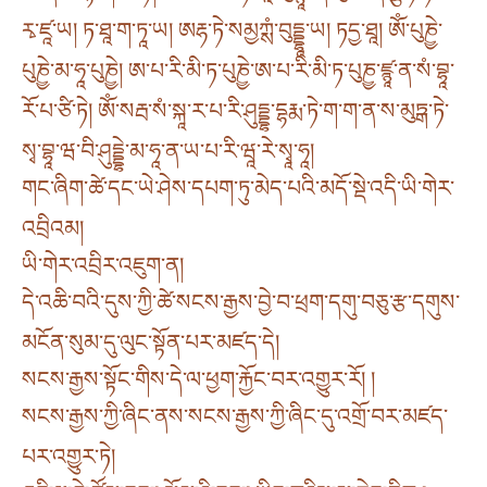
རྭ་ཛཱ་ཡ། ཏ་ཐཱ་ག་ཏཱ་ཡ། ཨརྷ་ཏེ་སམྱཀྶཾ་བུདྡྷཱ་ཡ། ཏདྱ་ཐཱ། ཨོཾ་པུཎྱེ་
པུཎྱེ་མ་ཧཱ་པུཎྱེ། ཨ་པ་རི་མི་ཏ་པུཎྱེ་ཨ་པ་རི་མི་ཏ་པུཎྱ་ཛྙཱ་ན་སཾ་བྷཱ་
རོ་པ་ཙི་ཏེ། ཨོཾ་སརྦ་སཾ་སྐཱ་ར་པ་རི་ཤུདྡྷ་དྷརྨ་ཏེ་ག་ག་ན་ས་མུཏྒ་ཏེ་
སྭ་བྷཱ་ཝ་བི་ཤུདྡྷེ་མ་ཧཱ་ན་ཡ་པ་རི་ཝཱ་རེ་སྭཱ་ཧཱ།
གང་ཞིག་ཚེ་དང་ཡེ་ཤེས་དཔག་ཏུ་མེད་པའི་མདོ་སྡེ་འདི་ཡི་གེར་
འབྲིའམ།
ཡི་གེར་འབྲིར་འཇུག་ན།
དེ་འཆི་བའི་དུས་ཀྱི་ཚེ་སངས་རྒྱས་བྱེ་བ་ཕྲག་དགུ་བཅུ་རྩ་དགུས་
མངོན་སུམ་དུ་ལུང་སྟོན་པར་མཛད་དེ།
སངས་རྒྱས་སྟོང་གིས་དེ་ལ་ཕྱག་རྐྱོང་བར་འགྱུར་རོ། །
སངས་རྒྱས་ཀྱི་ཞིང་ནས་སངས་རྒྱས་ཀྱི་ཞིང་དུ་འགྲོ་བར་མཛད་
པར་འགྱུར་ཏེ།