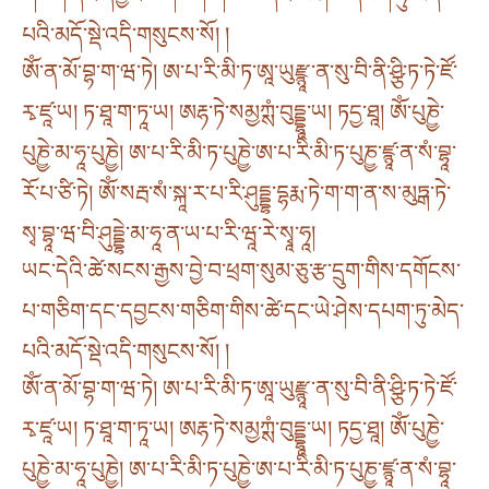
པའི་མདོ་སྡེ་འདི་གསུངས་སོ། །
ཨོཾ་ན་མོ་བྷ་ག་ཝ་ཏེ། ཨ་པ་རི་མི་ཏ་ཨཱ་ཡུརྫྙཱ་ན་སུ་བི་ནི་ཤྩི་ཏ་ཏེ་ཛོ་
རྭ་ཛཱ་ཡ། ཏ་ཐཱ་ག་ཏཱ་ཡ། ཨརྷ་ཏེ་སམྱཀྶཾ་བུདྡྷཱ་ཡ། ཏདྱ་ཐཱ། ཨོཾ་པུཎྱེ་
པུཎྱེ་མ་ཧཱ་པུཎྱེ། ཨ་པ་རི་མི་ཏ་པུཎྱེ་ཨ་པ་རི་མི་ཏ་པུཎྱ་ཛྙཱ་ན་སཾ་བྷཱ་
རོ་པ་ཙི་ཏེ། ཨོཾ་སརྦ་སཾ་སྐཱ་ར་པ་རི་ཤུདྡྷ་དྷརྨ་ཏེ་ག་ག་ན་ས་མུཏྒ་ཏེ་
སྭ་བྷཱ་ཝ་བི་ཤུདྡྷེ་མ་ཧཱ་ན་ཡ་པ་རི་ཝཱ་རེ་སྭཱ་ཧཱ།
ཡང་དེའི་ཚེ་སངས་རྒྱས་བྱེ་བ་ཕྲག་སུམ་ཅུ་རྩ་དྲུག་གིས་དགོངས་
པ་གཅིག་དང་དབྱངས་གཅིག་གིས་ཚེ་དང་ཡེ་ཤེས་དཔག་ཏུ་མེད་
པའི་མདོ་སྡེ་འདི་གསུངས་སོ། །
ཨོཾ་ན་མོ་བྷ་ག་ཝ་ཏེ། ཨ་པ་རི་མི་ཏ་ཨཱ་ཡུརྫྙཱ་ན་སུ་བི་ནི་ཤྩི་ཏ་ཏེ་ཛོ་
རྭ་ཛཱ་ཡ། ཏ་ཐཱ་ག་ཏཱ་ཡ། ཨརྷ་ཏེ་སམྱཀྶཾ་བུདྡྷཱ་ཡ། ཏདྱ་ཐཱ། ཨོཾ་པུཎྱེ་
པུཎྱེ་མ་ཧཱ་པུཎྱེ། ཨ་པ་རི་མི་ཏ་པུཎྱེ་ཨ་པ་རི་མི་ཏ་པུཎྱ་ཛྙཱ་ན་སཾ་བྷཱ་