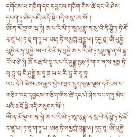
དགོངས་པ་གཅིག་དང་དབྱངས་གཅིག་གིས་ཚེ་དང་ཡེ་ཤེས་
དཔག་ཏུ་མེད་པའི་མདོ་སྡེ་འདི་གསུངས་སོ། །
ཨོཾ་ན་མོ་བྷ་ག་ཝ་ཏེ། ཨ་པ་རི་མི་ཏ་ཨཱ་ཡུརྫྙཱ་ན་སུ་བི་ནི་ཤྩི་ཏ་ཏེ་ཛོ་
རྭ་ཛཱ་ཡ། ཏ་ཐཱ་ག་ཏཱ་ཡ། ཨརྷ་ཏེ་སམྱཀྶཾ་བུདྡྷཱ་ཡ། ཏདྱ་ཐཱ། ཨོཾ་པུཎྱེ་
པུཎྱེ་མ་ཧཱ་པུཎྱེ། ཨ་པ་རི་མི་ཏ་པུཎྱེ་ཨ་པ་རི་མི་ཏ་པུཎྱ་ཛྙཱ་ན་སཾ་བྷཱ་
རོ་པ་ཙི་ཏེ། ཨོཾ་སརྦ་སཾ་སྐཱ་ར་པ་རི་ཤུདྡྷ་དྷརྨ་ཏེ་ག་ག་ན་ས་མུཏྒ་ཏེ་
སྭ་བྷཱ་ཝ་བི་ཤུདྡྷེ་མ་ཧཱ་ན་ཡ་པ་རི་ཝཱ་རེ་སྭཱ་ཧཱ།
ཡང་དེའི་ཚེ་སངས་རྒྱས་བྱེ་བ་ཕྲག་དྲུག་ཅུ་རྩ་ལྔས་དགོངས་པ་
གཅིག་དང་དབྱངས་གཅིག་གིས་ཚེ་དང་ཡེ་ཤེས་དཔག་ཏུ་མེད་
པའི་མདོ་སྡེ་འདི་གསུངས་སོ། །
ཨོཾ་ན་མོ་བྷ་ག་ཝ་ཏེ། ཨ་པ་རི་མི་ཏ་ཨཱ་ཡུརྫྙཱ་ན་སུ་བི་ནི་ཤྩི་ཏ་ཏེ་ཛོ་
རྭ་ཛཱ་ཡ། ཏ་ཐཱ་ག་ཏཱ་ཡ། ཨརྷ་ཏེ་སམྱཀྶཾ་བུདྡྷཱ་ཡ། ཏདྱ་ཐཱ། ཨོཾ་པུཎྱེ་