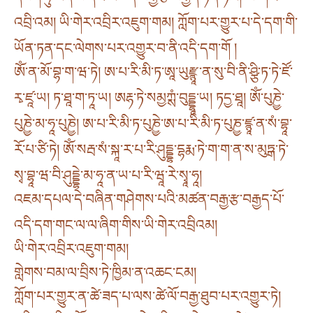
འབྲི་འམ། ཡི་གེར་འབྲིར་འཇུག་གམ། ཀློག་པར་གྱུར་པ་དེ་དག་གི་
ཡོན་ཏན་དང་ལེགས་པར་འགྱུར་བ་ནི་འདི་དག་གོ །
ཨོཾ་ན་མོ་བྷ་ག་ཝ་ཏེ། ཨ་པ་རི་མི་ཏ་ཨཱ་ཡུརྫྙཱ་ན་སུ་བི་ནི་ཤྩི་ཏ་ཏེ་ཛོ་
རྭ་ཛཱ་ཡ། ཏ་ཐཱ་ག་ཏཱ་ཡ། ཨརྷ་ཏེ་སམྱཀྶཾ་བུདྡྷཱ་ཡ། ཏདྱ་ཐཱ། ཨོཾ་པུཎྱེ་
པུཎྱེ་མ་ཧཱ་པུཎྱེ། ཨ་པ་རི་མི་ཏ་པུཎྱེ་ཨ་པ་རི་མི་ཏ་པུཎྱ་ཛྙཱ་ན་སཾ་བྷཱ་
རོ་པ་ཙི་ཏེ། ཨོཾ་སརྦ་སཾ་སྐཱ་ར་པ་རི་ཤུདྡྷ་དྷརྨ་ཏེ་ག་ག་ན་ས་མུཏྒ་ཏེ་
སྭ་བྷཱ་ཝ་བི་ཤུདྡྷེ་མ་ཧཱ་ན་ཡ་པ་རི་ཝཱ་རེ་སྭཱ་ཧཱ།
འཇམ་དཔལ་དེ་བཞིན་གཤེགས་པའི་མཚན་བརྒྱ་རྩ་བརྒྱད་པོ་
འདི་དག་གང་ལ་ལ་ཞིག་གིས་ཡི་གེར་འབྲིའམ།
ཡི་གེར་འབྲིར་འཇུག་གམ།
གླེགས་བམ་ལ་བྲིས་ཏེ་ཁྱིམ་ན་འཆང་ངམ།
ཀློག་པར་གྱུར་ན་ཚེ་ཟད་པ་ལས་ཚེ་ལོ་བརྒྱ་ཐུབ་པར་འགྱུར་ཏེ།