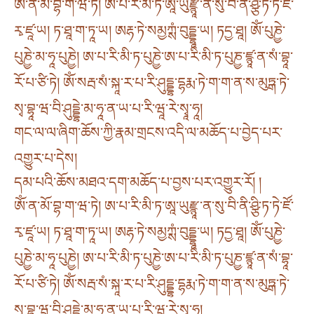
ཨོཾ་ན་མོ་བྷ་ག་ཝ་ཏེ། ཨ་པ་རི་མི་ཏ་ཨཱ་ཡུརྫྙཱ་ན་སུ་བི་ནི་ཤྩི་ཏ་ཏེ་ཛོ་
རྭ་ཛཱ་ཡ། ཏ་ཐཱ་ག་ཏཱ་ཡ། ཨརྷ་ཏེ་སམྱཀྶཾ་བུདྡྷཱ་ཡ། ཏདྱ་ཐཱ། ཨོཾ་པུཎྱེ་
པུཎྱེ་མ་ཧཱ་པུཎྱེ། ཨ་པ་རི་མི་ཏ་པུཎྱེ་ཨ་པ་རི་མི་ཏ་པུཎྱ་ཛྙཱ་ན་སཾ་བྷཱ་
རོ་པ་ཙི་ཏེ། ཨོཾ་སརྦ་སཾ་སྐཱ་ར་པ་རི་ཤུདྡྷ་དྷརྨ་ཏེ་ག་ག་ན་ས་མུཏྒ་ཏེ་
སྭ་བྷཱ་ཝ་བི་ཤུདྡྷེ་མ་ཧཱ་ན་ཡ་པ་རི་ཝཱ་རེ་སྭཱ་ཧཱ།
གང་ལ་ལ་ཞིག་ཆོས་ཀྱི་རྣམ་གྲངས་འདི་ལ་མཆོད་པ་བྱེད་པར་
འགྱུར་པ་དེས།
དམ་པའི་ཆོས་མཐའ་དག་མཆོད་པ་བྱས་པར་འགྱུར་རོ། །
ཨོཾ་ན་མོ་བྷ་ག་ཝ་ཏེ། ཨ་པ་རི་མི་ཏ་ཨཱ་ཡུརྫྙཱ་ན་སུ་བི་ནི་ཤྩི་ཏ་ཏེ་ཛོ་
རྭ་ཛཱ་ཡ། ཏ་ཐཱ་ག་ཏཱ་ཡ། ཨརྷ་ཏེ་སམྱཀྶཾ་བུདྡྷཱ་ཡ། ཏདྱ་ཐཱ། ཨོཾ་པུཎྱེ་
པུཎྱེ་མ་ཧཱ་པུཎྱེ། ཨ་པ་རི་མི་ཏ་པུཎྱེ་ཨ་པ་རི་མི་ཏ་པུཎྱ་ཛྙཱ་ན་སཾ་བྷཱ་
རོ་པ་ཙི་ཏེ། ཨོཾ་སརྦ་སཾ་སྐཱ་ར་པ་རི་ཤུདྡྷ་དྷརྨ་ཏེ་ག་ག་ན་ས་མུཏྒ་ཏེ་
སྭ་བྷཱ་ཝ་བི་ཤུདྡྷེ་མ་ཧཱ་ན་ཡ་པ་རི་ཝཱ་རེ་སྭཱ་ཧཱ།