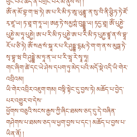
ཕུང་པོའི་ཚད་ནི་བགྲང་བར་མི་ནུས་སོ། །
ཨོཾ་ན་མོ་བྷ་ག་ཝ་ཏེ། ཨ་པ་རི་མི་ཏ་ཨཱ་ཡུརྫྙཱ་ན་སུ་བི་ནི་ཤྩི་ཏ་ཏེ་ཛོ་
རྭ་ཛཱ་ཡ། ཏ་ཐཱ་ག་ཏཱ་ཡ། ཨརྷ་ཏེ་སམྱཀྶཾ་བུདྡྷཱ་ཡ། ཏདྱ་ཐཱ། ཨོཾ་པུཎྱེ་
པུཎྱེ་མ་ཧཱ་པུཎྱེ། ཨ་པ་རི་མི་ཏ་པུཎྱེ་ཨ་པ་རི་མི་ཏ་པུཎྱ་ཛྙཱ་ན་སཾ་བྷཱ་
རོ་པ་ཙི་ཏེ། ཨོཾ་སརྦ་སཾ་སྐཱ་ར་པ་རི་ཤུདྡྷ་དྷརྨ་ཏེ་ག་ག་ན་ས་མུཏྒ་ཏེ་
སྭ་བྷཱ་ཝ་བི་ཤུདྡྷེ་མ་ཧཱ་ན་ཡ་པ་རི་ཝཱ་རེ་སྭཱ་ཧཱ།
གང་ཞིག་ཚེ་དང་ཡེ་ཤེས་དཔག་ཏུ་མེད་པའི་མདོ་སྡེ་འདི་ཡི་གེར་
འབྲིའམ།
ཡི་གེར་འབྲིར་འཇུག་གམ། བསྟི་སྟེང་དུ་བྱས་ཏེ། མཆོད་པ་བྱེད་
པར་འགྱུར་བ་དེས་
ཕྱོགས་བཅུའི་སངས་རྒྱས་ཀྱི་ཞིང་ཐམས་ཅད་དུ་དེ་བཞིན་
གཤེགས་པ་ཐམས་ཅད་ལ་ཕྱག་བྱས་པ་དང༌། མཆོད་པ་བྱས་པ་
ཡིན་ནོ། །