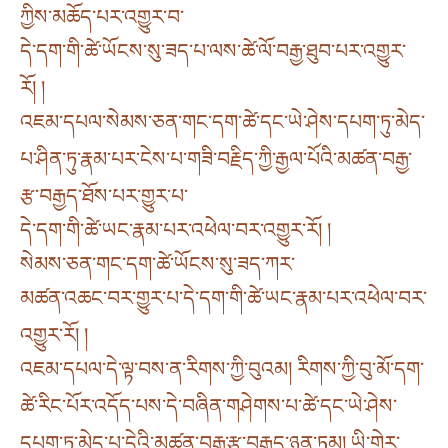
ཀྱིས་མཆོད་པར་འགྱུར་བ་
དེ་དག་གི་ཚེ་ཡོངས་སུ་ཟད་པ་ལས་ཚེ་ལོ་བརྒྱ་ཐུབ་པར་འགྱུར་
རོ། །
འཇམ་དཔལ་སེམས་ཅན་གང་དག་ཚེ་དང་ཡེ་ཤེས་དཔག་ཏུ་མེད་
པ་ཤིན་ཏུ་རྣམ་པར་ངེས་པ་གཟི་བརྗིད་ཀྱི་རྒྱལ་པོའི་མཚན་བརྒྱ་
རྩ་བརྒྱད་ཐོས་པར་གྱུར་པ་
དེ་དག་གི་ཚེ་ཡང་རྣམ་པར་འཕེལ་བར་འགྱུར་རོ། །
སེམས་ཅན་གང་དག་ཚེ་ཡོངས་སུ་ཟད་ཀར་
མཚན་འཆང་བར་གྱུར་པ་དེ་དག་གི་ཚེ་ཡང་རྣམ་པར་འཕེལ་བར་
འགྱུར་རོ། །
འཇམ་དཔལ་དེ་ལྟ་བས་ན་རིགས་ཀྱི་བུའམ། རིགས་ཀྱི་བུ་མོ་དག་
ཚེ་རིང་པོར་འདོད་པས་དེ་བཞིན་གཤེགས་པ་ཚེ་དང་ཡེ་ཤེས་
དཔག་ཏུ་མེད་པ་དེའི་མཚན་བརྒྱ་རྩ་བརྒྱད་ཉན་ཏམ། ཡི་གེར་