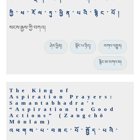
ཀྱི་ཕ་རོལ་ཏུ་ཕྱིན་པའི་སྙིང་པོ།
སངས་རྒྱས་ཀྱི་བཀའ།
ཤེར་ཕྱིན།
སྟོང་པ་ཉིད།
བཀའ་འགྱུར།
རྙིང་མ་བཀའ་མ།
The King of
Aspiration Prayers:
Samantabhadra's
“Aspiration to Good
Actions” (Zangchö
Mönlam)
འཕགས་པ་བཟང་པོ་སྤྱོད་པའི་