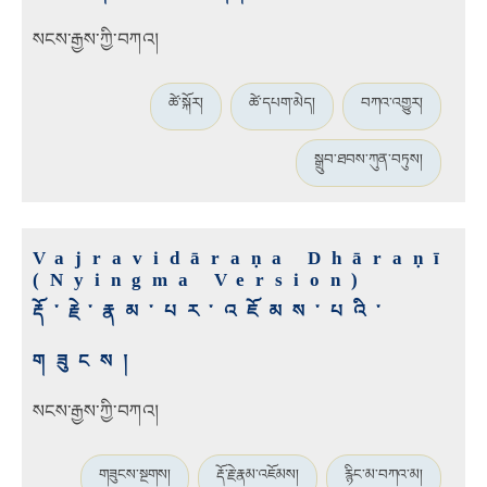
སངས་རྒྱས་ཀྱི་བཀའ།
ཚེ་སྐོར།
ཚེ་དཔག་མེད།
བཀའ་འགྱུར།
སྒྲུབ་ཐབས་ཀུན་བཏུས།
Vajravidāraṇa Dhāraṇī
(Nyingma Version)
རྡོ་རྗེ་རྣམ་པར་འཇོམས་པའི་
གཟུངས།
སངས་རྒྱས་ཀྱི་བཀའ།
གཟུངས་སྔགས།
རྡོ་རྗེ་རྣམ་འཇོམས།
རྙིང་མ་བཀའ་མ།