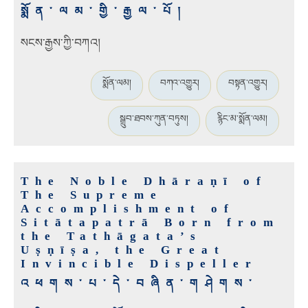
སྨོན་ལམ་གྱི་རྒྱལ་པོ།
སངས་རྒྱས་ཀྱི་བཀའ།
སྨོན་ལམ།
བཀའ་འགྱུར།
བསྟན་འགྱུར།
སྒྲུབ་ཐབས་ཀུན་བཏུས།
རྙིང་མ་སྨོན་ལམ།
The Noble Dhāraṇī of
The Supreme
Accomplishment of
Sitātapatrā Born from
the Tathāgata’s
Uṣṇīṣa, the Great
Invincible Dispeller
འཕགས་པ་དེ་བཞིན་གཤེགས་