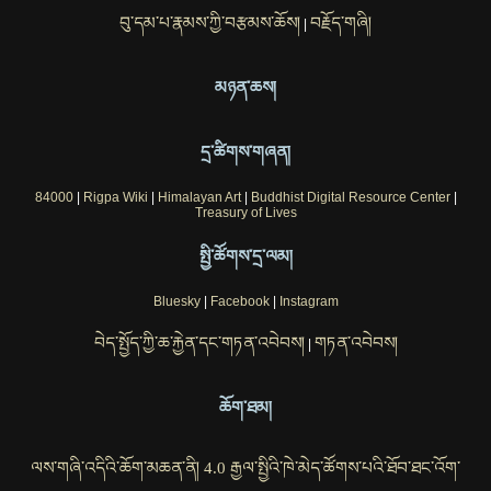
བུ་དམ་པ་རྣམས་ཀྱི་བརྩམས་ཆོས།
བརྗོད་གཞི།
|
མཉན་ཆས།
དྲ་ཚིགས་གཞན།
84000
|
Rigpa Wiki
|
Himalayan Art
|
Buddhist Digital Resource Center
|
Treasury of Lives
སྤྱི་ཚོགས་དྲ་ལམ།
Bluesky
|
Facebook
|
Instagram
བེད་སྤྱོད་ཀྱི་ཆ་རྐྱེན་དང་གཏན་འབེབས།
གཏན་འབེབས།
|
ཆོག་ཐམ།
ལས་གཞི་འདིའི་ཆོག་མཆན་ནི། 4.0 རྒྱལ་སྤྱིའི་ཁེ་མེད་ཚོགས་པའི་ཐོབ་ཐང་འོག་