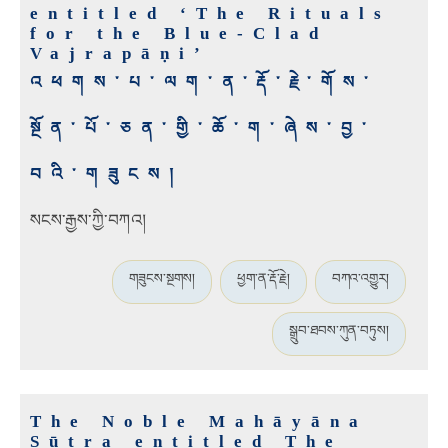
entitled ‘The Rituals
for the Blue-Clad
Vajrapāṇi’
འཕགས་པ་ལག་ན་རྡོ་རྗེ་གོས་
སྔོན་པོ་ཅན་གྱི་ཆོ་ག་ཞེས་བྱ་
བའི་གཟུངས།
སངས་རྒྱས་ཀྱི་བཀའ།
གཟུངས་སྔགས།
ཕྱག་ན་རྡོ་རྗེ།
བཀའ་འགྱུར།
སྒྲུབ་ཐབས་ཀུན་བཏུས།
The Noble Mahāyāna
Sūtra entitled The