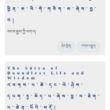
ཕྱིན་མ་ཡི་གེ་གཅིག་མ་ཞེས་བྱ་
བ།
སངས་རྒྱས་ཀྱི་བཀའ།
ཤེར་ཕྱིན།
བཀའ་འགྱུར།
The Sūtra of
Boundless Life and
Wisdom
འཕགས་པ་ཚེ་དང་ཡེ་ཤེས་
དཔག་ཏུ་མེད་པ་ཞེས་བྱ་བ་ཐེག་
པ་ཆེན་པོའི་མདོ།