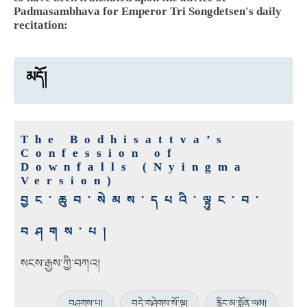
Padmasambhava for Emperor Tri Songdetsen's daily
recitation:
མདོ།
The Bodhisattva’s
Confession of
Downfalls (Nyingma
Version)
བྱང་ཆུབ་སེམས་དཔའི་ལྟུང་བ་
བཤགས་པ།
སངས་རྒྱས་ཀྱི་བཀའ།
བཤགས་པ།
བདེ་གཤེགས་སོ་ལྔ།
རྙིང་མ་སྨོན་ལམ།