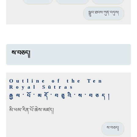
སྒྲུབ་ཐབས་ཀུན་བཏུས།
ས་བཅད།
Outline of the Ten
Royal Sūtras
རྒྱལ་པོ་མདོ་བཅུའི་ས་བཅད།
མི་ཕམ་རིན་པོ་ཆེས་མཛད།
ས་བཅད།