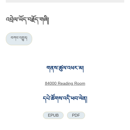
འབྲེལ་ཡོད་བརྗོད་གཞི།
བཀའ་འགྱུར།
གནས་ཚུལ་འཕར་མ།
84000 Reading Room
དཔེ་ཚོགས་འདི་ཕབ་ལེན།
EPUB
PDF