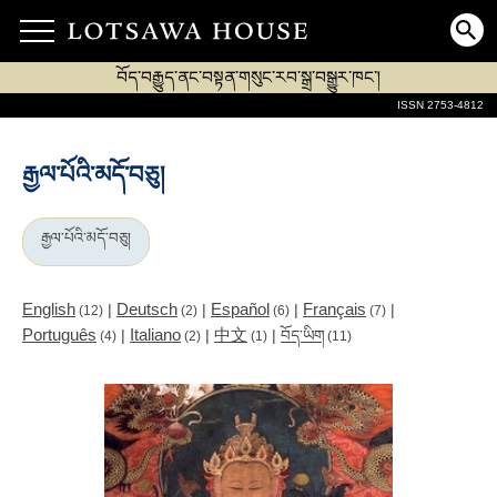
བོད་བརྒྱུད་ནང་བསྟན་གསུང་རབ་སྒྲ་བསྒྱུར་ཁང་།
ISSN 2753-4812
རྒྱལ་པོའི་མདོ་བཅུ།
རྒྱལ་པོའི་མདོ་བཅུ།
English
Deutsch
Español
Français
|
|
|
|
(12)
(2)
(6)
(7)
Português
Italiano
中文
|
|
|
བོད་ཡིག
(4)
(2)
(1)
(11)