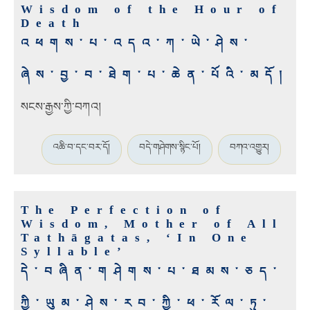
Wisdom of the Hour of
Death
འཕགས་པ་འདའ་ཀ་ཡེ་ཤེས་
ཞེས་བྱ་བ་ཐེག་པ་ཆེན་པོའི་མདོ།
སངས་རྒྱས་ཀྱི་བཀའ།
འཆི་བ་དང་བར་དོ།
བདེ་གཤེགས་སྙིང་པོ།
བཀའ་འགྱུར།
The Perfection of
Wisdom, Mother of All
Tathāgatas, ‘In One
Syllable’
དེ་བཞིན་གཤེགས་པ་ཐམས་ཅད་
ཀྱི་ཡུམ་ཤེས་རབ་ཀྱི་ཕ་རོལ་ཏུ་