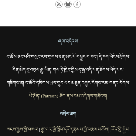
ཞལ་འདེབས།
ང་ཚོས་ནང་པའི་གསུང་རབ་གྲགས་ཅན་མང་པོ་བསྒྱུར་བ་དང་། དེ་དག་ཡོངས་རྫོགས་
རིན་མེད་དུ་འབུལ་རྒྱུ་ཡིན། གལ་ཏེ་ཁྱེད་ཀྱིས་དྲ་རྒྱ་འདི་ཕན་ཐོགས་ཡོད་པར་
གཟིགས་ན། ང་ཚོའི་དམིགས་ཡུལ་གྲུབ་པར་མཐུན་འགྱུར་རོགས་རམ་གནང་རོགས།
པེ་ཊོན་ (Patreon) ཐོག་ནས་རམ་འདེགས་གནོངས།
འབྲེལ་ཐག
སངས་རྒྱས་ཀྱི་བཀའ།
རྒྱ་གར་གྱི་སློབ་དཔོན་རྣམས་ཀྱི་བརྩམས་ཆོས།
བོད་གྱི་སྐྱེས་
|
|