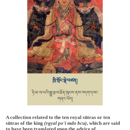
ཁྲི་སྲོང་ལྡེ་བཙན།
ཧི་མ་ལ་ཡའི་སྒྱུ་རྩལ་ཐོན་ཁུངས་ནས་བདག་དབང་
གནང་ཡོད།
A collection related to the ten royal sūtras or ten
sūtras of the king
(rgyal po'i mdo bcu)
, which are said
to have been translated upon the advice of