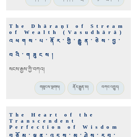
The Dhāraṇī of Stream
of Wealth (Vasudhārā)
འཕགས་པ་ནོར་གྱི་རྒྱུན་ཅེས་བྱ་
བའི་གཟུངས།
སངས་རྒྱས་ཀྱི་བཀའ།
གཟུངས་སྔགས།
ནོར་རྒྱུན་མ།
བཀའ་འགྱུར།
The Heart of the
Transcendent
Perfection of Wisdom
བཅོམ་ལྡན་འདས་མ་ཤེས་རབ་