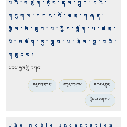
པའི་གཙུག་ཏོར་ནས་བྱུང་བའི་
གདུགས་དཀར་པོ་ཅན་གཞན་
གྱིས་མི་ཐུབ་པ་ཕྱིར་ཟློག་པ་ཆེན་
པོ་མཆོག་ཏུ་གྲུབ་པ་ཞེས་བྱ་བའི་
གཟུངས།
སངས་རྒྱས་ཀྱི་བཀའ།
གདུགས་དཀར།
གཟུངས་སྔགས།
བཀའ་འགྱུར།
རྙིང་མ་བཀའ་མ།
The Noble Incantation