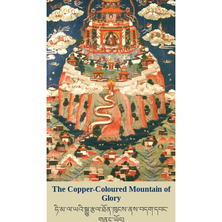
The Copper-Coloured Mountain of
Glory
ཧི་མ་ལ་ཡའི་སྒྱུ་རྩལ་ཐོན་ཁུངས་ནས་བདག་དབང་
གནང་ཡོད།