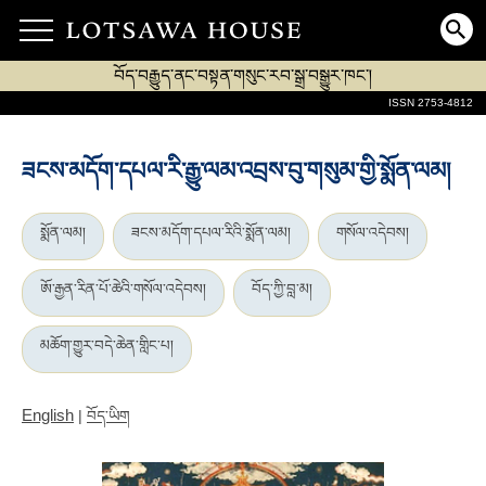
བོད་བརྒྱུད་ནང་བསྟན་གསུང་རབ་སྒྲ་བསྒྱུར་ཁང་།
ISSN 2753-4812
ཟངས་མདོག་དཔལ་རི་རྒྱུ་ལམ་འབྲས་བུ་གསུམ་གྱི་སྨོན་ལམ།
སྨོན་ལམ།
ཟངས་མདོག་དཔལ་རིའི་སྨོན་ལམ།
གསོལ་འདེབས།
ཨོ་རྒྱན་རིན་པོ་ཆེའི་གསོལ་འདེབས།
བོད་ཀྱི་བླ་མ།
མཆོག་གྱུར་བདེ་ཆེན་གླིང་པ།
English
|
བོད་ཡིག