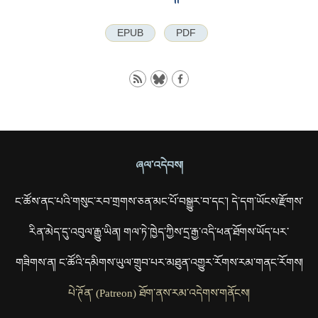
EPUB
PDF
ཞལ་འདེབས།
ང་ཚོས་ནང་པའི་གསུང་རབ་གྲགས་ཅན་མང་པོ་བསྒྱུར་བ་དང་། དེ་དག་ཡོངས་རྫོགས་
རིན་མེད་དུ་འབུལ་རྒྱུ་ཡིན། གལ་ཏེ་ཁྱེད་ཀྱིས་དྲ་རྒྱ་འདི་ཕན་ཐོགས་ཡོད་པར་
གཟིགས་ན། ང་ཚོའི་དམིགས་ཡུལ་གྲུབ་པར་མཐུན་འགྱུར་རོགས་རམ་གནང་རོགས།
པེ་ཊོན་ (Patreon) ཐོག་ནས་རམ་འདེགས་གནོངས།