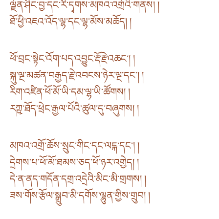
ལྗོན་ཤིང་བྱ་དང་རི་དྭགས་མཁའ་འགྲོའི་གནས། །
ཐོ་ཕྱི་འཇའ་འོད་ལྷ་དང་ལྷ་མོས་མཆོད། །
ཕོ་བྲང་སྟེང་འོག་པད་འབྱུང་རྡོ་རྗེ་འཆང་། །
སྐུ་ལྔ་མཚན་བརྒྱད་རྗེ་འབངས་ཉེར་ལྔ་དང་། །
རིག་འཛིན་ཕོ་མོ་ཡི་དམ་ལྷ་ཡི་ཚོགས། །
རཀྵ་ཐོད་ཕྲེང་རྒྱལ་པོའི་ཚུལ་དུ་བཞུགས། །
མཁའ་འགྲོ་ཆོས་སྲུང་གིང་དང་ལངྐ་དང་། །
དྲེགས་པ་ཕོ་མོ་ཐམས་ཅད་ཕོ་ཉར་འགྱེད། །
དེ་ན་ནད་གདོན་དགྲ་འདྲེའི་མིང་མི་གྲགས། །
ཟས་གོས་རྩོལ་སྒྲུབ་མི་དགོས་ལྷུན་གྱིས་གྲུབ། །