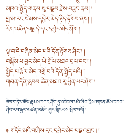
མཁའ་སྤྱོད་གནས་སུ་པདྨས་རྗེས་བཟུང་ནས། །
བླ་མ་རང་སེམས་དབྱེར་མེད་ཉིད་རྟོགས་ནས། །
རིག་འཛིན་པདྨ་དེ་དང་དབྱེར་མེད་ཤོག །
ལྟ་བ་དེ་བཞིན་མེད་པའི་དོན་རྟོགས་ཤིང་། །
བསྒོམ་པ་བྱར་མེད་ཡེ་གྲོལ་མཐའ་བྲལ་དང་། །
སྤྱོད་པ་རྩོལ་མེད་འགྲོ་བའི་དོན་སྤྱོད་པའི། །
གཞན་དོན་རླབས་ཆེན་མཐའ་རུ་ཕྱིན་པར་ཤོག །
ཅེས་གཏེར་ཆོས་རྣམས་དཀར་ཤོག་ཏུ་འབེབས་པའི་ཡིག་བྲིས་མཁན་ཆོས་བདག་
ཤེས་རབ་རྒྱལ་མཚན་མཆོག་གྱུར་གླིང་པས་སྤེལ་བའོ། །
༈ གདོད་མའི་གཤིས་དང་དབྱེར་མེད་པདྨ་འབྱུང༌། །