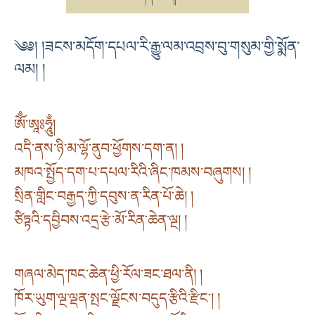
༄༅། །ཟངས་མདོག་དཔལ་རི་རྒྱུ་ལམ་འབྲས་བུ་གསུམ་གྱི་སྨོན་
ལམ། །
ཨོྃ་ཨཱཿཧཱུྃ།
འདི་ནས་ཉི་མ་ལྷོ་ནུབ་ཕྱོགས་དག་ན། །
མཁའ་སྤྱོད་དག་པ་དཔལ་རིའི་ཞིང་ཁམས་བཞུགས། །
སྲིན་གླིང་བརྒྱད་ཀྱི་དབུས་ན་རིན་པོ་ཆེ། །
ཙིཏྟའི་དབྱིབས་འདྲ་རྩེ་མོ་རིན་ཆེན་ལྔ། །
གཞལ་མེད་ཁང་ཆེན་ཕྱི་རོལ་ཟང་ཐལ་ནི། །
ཁོར་ཡུག་ལྔ་ལྡན་སྤང་ལྗོངས་བདུད་རྩིའི་རྫིང་། །