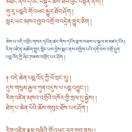
མཐོང་ནས་དབང་བསྐུར་ཆོས་ཐོབ་ལུང་བསྟན་ནས། །
གུ་རུ་པདྨའི་གོ་འཕང་མྱུར་ཐོབ་ཤོག །
སླར་ཡང་མཁའ་ཁྱབ་འགྲོ་བ་འདྲེན་གྱུར་ཅིག །
ཅེས་པ་འདི་འབྲོང་གསར་དཔོན་ཚང་གིས་དངོས་རྫས་བཅས་པ་སྐུལ་མ་མཛད་ངོར།
རིག་འཛིན་མཆོག་གྱུར་གླིང་པས་བྱེས་སྒང་ནས་བགྱིས་པའི་དགེ་བས་འགྲོ་དྲུག་
པདྨ་འོད་ཀྱི་ཞིང་ཁམས་བགྲོད་པར་ཤོག །
༈ བདེ་ཆེན་པདྨ་འོད་ཀྱི་ཕོ་བྲང་དུ། །
དུས་གསུམ་རྒྱལ་ཀུན་འདུས་པ་པདྨ་འབྱུང་། །
རིག་འཛིན་མཁའ་འགྲོའི་འཁོར་གྱི་གྲལ་དུ་སྐྱེས། །
ཐེག་པ་ཆེན་པོའི་ཆོས་གསུང་ཐོས་པར་ཤོག །
རིག་འཛིན་རྣམ་བཞིའི་གོ་འཕང་རབ་གྲུབ་ནས། །