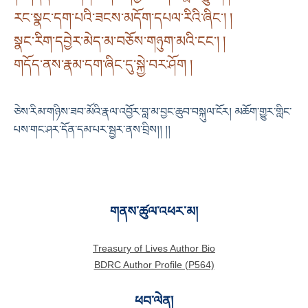
རང་སྣང་དག་པའི་ཟངས་མདོག་དཔལ་རིའི་ཞིང༌། །
སྣང་རིག་དབྱེར་མེད་མ་བཅོས་གཉུག་མའི་ངང༌། །
གདོད་ནས་རྣམ་དག་ཞིང་དུ་སྐྱེ་བར་ཤོག །
ཅེས་རིམ་གཉིས་ཟབ་མོའི་རྣལ་འབྱོར་བླ་མ་བྱང་ཆུབ་བསྐུལ་ངོར། མཆོག་གྱུར་གླིང་
པས་གང་ཤར་དོན་དམ་པར་སྦྱར་ནས་བྲིས།། །།
གནས་ཚུལ་འཕར་མ།
Treasury of Lives Author Bio
BDRC Author Profile (P564)
ཕབ་ལེན།