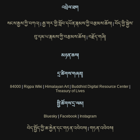
འབྲེལ་ཐག
སངས་རྒྱས་ཀྱི་བཀའ།
རྒྱ་གར་གྱི་སློབ་དཔོན་རྣམས་ཀྱི་བརྩམས་ཆོས།
བོད་གྱི་སྐྱེས་
|
|
བུ་དམ་པ་རྣམས་ཀྱི་བརྩམས་ཆོས།
བརྗོད་གཞི།
|
མཉན་ཆས།
དྲ་ཚིགས་གཞན།
84000
|
Rigpa Wiki
|
Himalayan Art
|
Buddhist Digital Resource Center
|
Treasury of Lives
སྤྱི་ཚོགས་དྲ་ལམ།
Bluesky
|
Facebook
|
Instagram
བེད་སྤྱོད་ཀྱི་ཆ་རྐྱེན་དང་གཏན་འབེབས།
གཏན་འབེབས།
|