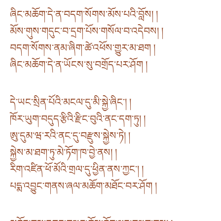
ཞིང་མཆོག་དེ་ན་བདག་སོགས་མོས་པའི་བློས། །
མོས་གུས་གདུང་བ་དྲག་པོས་གསོལ་བ་འདེབས། །
བདག་སོགས་ནམ་ཞིག་ཚེ་འཕོས་གྱུར་མ་ཐག །
ཞིང་མཆོག་དེ་ན་ཡོངས་སུ་བགྲོད་པར་ཤོག །
དེ་ཡང་སྲིན་པོའི་མངལ་དུ་མི་སྐྱེ་ཞིང་། །
ཁོར་ཡུག་བདུད་རྩིའི་རྫིང་བུའི་ནང་དག་ཏུ། །
ཨུ་དུམ་ཝ་རའི་ནང་དུ་བརྫུས་སྐྱེས་ཏེ། །
སྐྱེས་མ་ཐག་ཏུ་མེ་ཏོག་ཁ་བྱེ་ནས། །
རིག་འཛིན་ཕོ་མོའི་གྲལ་དུ་ཕྱིན་ནས་ཀྱང་། །
པདྨ་འབྱུང་གནས་ཞལ་མཆོག་མཐོང་བར་ཤོག །