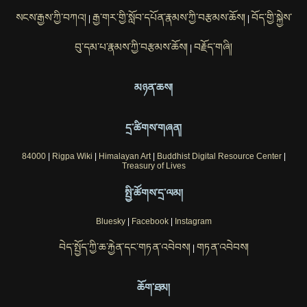
སངས་རྒྱས་ཀྱི་བཀའ།
རྒྱ་གར་གྱི་སློབ་དཔོན་རྣམས་ཀྱི་བརྩམས་ཆོས།
བོད་གྱི་སྐྱེས་
|
|
བུ་དམ་པ་རྣམས་ཀྱི་བརྩམས་ཆོས།
བརྗོད་གཞི།
|
མཉན་ཆས།
དྲ་ཚིགས་གཞན།
84000
|
Rigpa Wiki
|
Himalayan Art
|
Buddhist Digital Resource Center
|
Treasury of Lives
སྤྱི་ཚོགས་དྲ་ལམ།
Bluesky
|
Facebook
|
Instagram
བེད་སྤྱོད་ཀྱི་ཆ་རྐྱེན་དང་གཏན་འབེབས།
གཏན་འབེབས།
|
ཆོག་ཐམ།