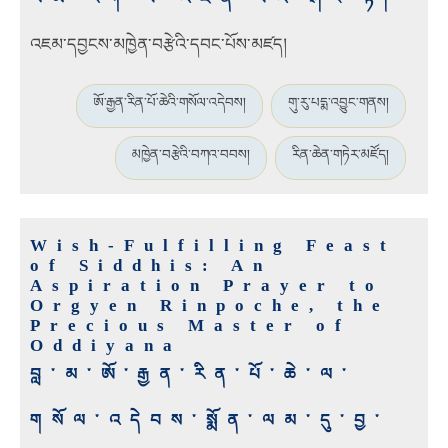
འཇམ་དབྱངས་མཁྱེན་བརྩེའི་དབང་པོས་མཛད།
ཨོ་རྒྱན་རིན་པོ་ཆེའི་གསོལ་འདེབས།
གུ་རུ་པདྨ་འབྱུང་གནས།
མཁྱེན་བརྩེའི་བཀའ་བབས།
རིན་ཆེན་གཏེར་མཛོད།
Wish-Fulfilling Feast
of Siddhis: An
Aspiration Prayer to
Orgyen Rinpoche, the
Precious Master of
Oddiyana
བླ་མ་ཨོ་རྒྱན་རིན་པོ་ཆེ་ལ་
གསོལ་འདེབས་སྨོན་ལམ་དུ་བྱ་