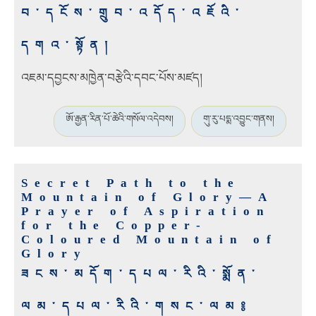
བ་དངོས་གྲུབ་འདོད་འཇོའི་
དགའ་སྟོན།
འཇམ་དབྱངས་མཁྱེན་བརྩེའི་དབང་པོས་མཛད།
ཨོ་རྒྱན་རིན་པོ་ཆེའི་གསོལ་འདེབས།
གུ་རུ་པདྨ་འབྱུང་གནས།
Secret Path to the
Mountain of Glory—A
Prayer of Aspiration
for the Copper-
Coloured Mountain of
Glory
ཟངས་མདོག་དཔལ་རིའི་སྨོན་
ལམ་དཔལ་རིའི་གསང་ལམ༔