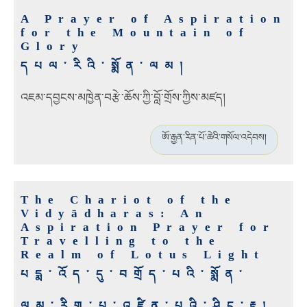
A Prayer of Aspiration
for the Mountain of
Glory
དཔལ་རིའི་སྨོན་ལམ།
འཇམ་དབྱངས་མཁྱེན་བརྩེ་ཆོས་ཀྱི་བློ་གྲོས་ཀྱིས་མཛད།
ཨོ་རྒྱན་རིན་པོ་ཆེའི་གསོལ་འདེབས།
The Chariot of the
Vidyādharas: An
Aspiration Prayer for
Travelling to the
Realm of Lotus Light
པདྨ་འོད་དུ་བགྲོད་པའི་སྨོན་
ལམ་རིག་པ་འཛིན་པའི་ཤིང་རྟ།