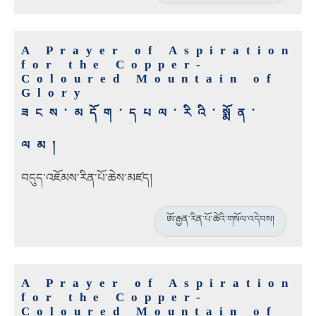
A Prayer of Aspiration
for the Copper-
Coloured Mountain of
Glory
ཟངས་མདོག་དཔལ་རིའི་སྨོན་
ལམ།
བདུད་འཇོམས་རིན་པོ་ཆེས་མཛད།
ཨོ་རྒྱན་རིན་པོ་ཆེའི་གསོལ་འདེབས།
A Prayer of Aspiration
for the Copper-
Coloured Mountain of