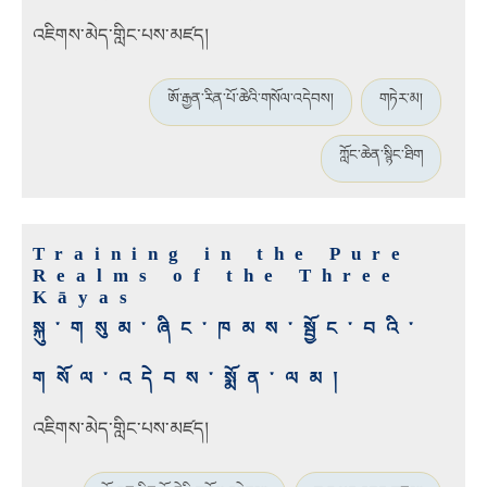
འཇིགས་མེད་གླིང་པས་མཛད།
ཨོ་རྒྱན་རིན་པོ་ཆེའི་གསོལ་འདེབས།
གཏེར་མ།
ཀློང་ཆེན་སྙིང་ཐིག
Training in the Pure
Realms of the Three
Kāyas
སྐུ་གསུམ་ཞིང་ཁམས་སྦྱོང་བའི་
གསོལ་འདེབས་སྨོན་ལམ།
འཇིགས་མེད་གླིང་པས་མཛད།