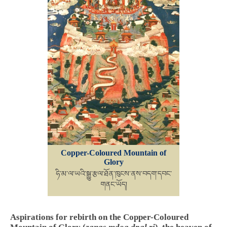
Copper-Coloured Mountain of
Glory
ཧི་མ་ལ་ཡའི་སྒྱུ་རྩལ་ཐོན་ཁུངས་ནས་བདག་དབང་
གནང་ཡོད།
Aspirations for rebirth on the Copper-Coloured