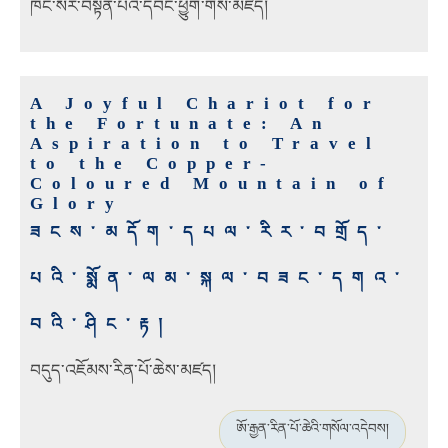
ཁང་སར་བསྟན་པའི་དབང་ཕྱུག
་གིས་མཛད།
A Joyful Chariot for
the Fortunate: An
Aspiration to Travel
to the Copper-
Coloured Mountain of
Glory
ཟངས་མདོག་དཔལ་རིར་བགྲོད་
པའི་སྨོན་ལམ་སྐལ་བཟང་དགའ་
བའི་ཤིང་རྟ།
བདུད་འཇོམས་རིན་པོ་ཆེས་མཛད།
ཨོ་རྒྱན་རིན་པོ་ཆེའི་གསོལ་འདེབས།