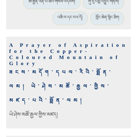
ཨོ་རྒྱན་རིན་པོ་ཆེའི་གསོལ་འདེབས།
གུ་རུ་པདྨ་འབྱུང་གནས།
འཆི་བ་དང་བར་དོ།
ཀློང་ཆེན་སྙིང་ཐིག
A Prayer of Aspiration
for the Copper-
Coloured Mountain of
Glory
ཟངས་མདོག་དཔལ་རིའི་སྨོན་
ལམ། ཡེ་ཤེས་མཚོ་རྒྱལ་གྱིས་
མཛད་པའི་སྨོན་ལམ།
ཡེ་ཤེས་མཚོ་རྒྱལ་གྱིས་མཛད།