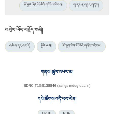
ཨོ་རྒྱན་རིན་པོ་ཆེའི་གསོལ་འདེབས།
གུ་རུ་པདྨ་འབྱུང་གནས།
འབྲེལ་ཡོད་བརྗོད་གཞི།
འཆི་བ་དང་བར་དོ།
སྨོན་ལམ།
ཨོ་རྒྱན་རིན་པོ་ཆེའི་གསོལ་འདེབས།
གནས་ཚུལ་འཕར་མ།
BDRC T1GS138846 (zangs mdog dpal ri)
དཔེ་ཚོགས་འདི་ཕབ་ལེན།
EPUB
PDF