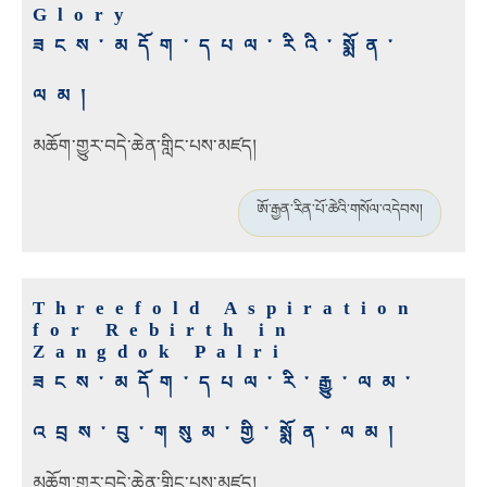
Glory
ཟངས་མདོག་དཔལ་རིའི་སྨོན་
ལམ།
མཆོག་གྱུར་བདེ་ཆེན་གླིང་པས་མཛད།
ཨོ་རྒྱན་རིན་པོ་ཆེའི་གསོལ་འདེབས།
Threefold Aspiration
for Rebirth in
Zangdok Palri
ཟངས་མདོག་དཔལ་རི་རྒྱུ་ལམ་
འབྲས་བུ་གསུམ་གྱི་སྨོན་ལམ།
མཆོག་གྱུར་བདེ་ཆེན་གླིང་པས་མཛད།