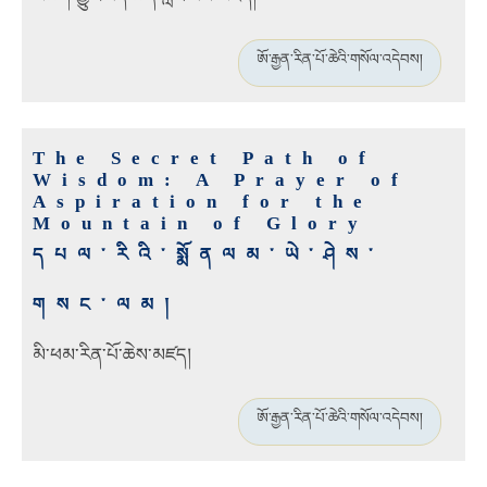
ཨོ་རྒྱན་རིན་པོ་ཆེའི་གསོལ་འདེབས།
The Secret Path of
Wisdom: A Prayer of
Aspiration for the
Mountain of Glory
དཔལ་རིའི་སྨོནལམ་ཡེ་ཤེས་
གསང་ལམ།
མི་ཕམ་རིན་པོ་ཆེས་མཛད།
ཨོ་རྒྱན་རིན་པོ་ཆེའི་གསོལ་འདེབས།