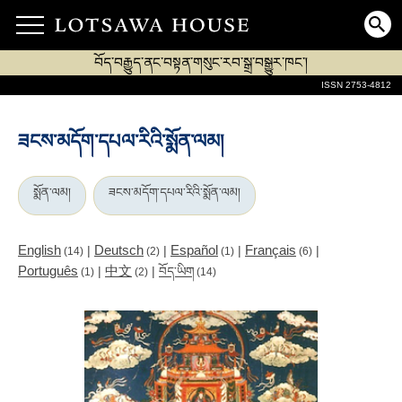
བོད་བརྒྱུད་ནང་བསྟན་གསུང་རབ་སྒྲ་བསྒྱུར་ཁང་།
ISSN 2753-4812
ཟངས་མདོག་དཔལ་རིའི་སྨོན་ལམ།
སྨོན་ལམ།
ཟངས་མདོག་དཔལ་རིའི་སྨོན་ལམ།
English
Deutsch
Español
Français
|
|
|
|
(14)
(2)
(1)
(6)
Português
中文
|
|
བོད་ཡིག
(1)
(2)
(14)