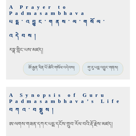
A Prayer to
Padmasambhava
པདྨ་འབྱུང་གནས་ལ་གསོལ་
འདེབས།
རཏྣ་གླིང་པས་མཛད།
ཨོ་རྒྱན་རིན་པོ་ཆེའི་གསོལ་འདེབས།
གུ་རུ་པདྨ་འབྱུང་གནས།
A Synopsis of Guru
Padmasambhava’s Life
བཀའ་བསྡུས།
ཨ་ལགས་གཟན་དཀར་པདྨ་དངོས་གྲུབ་རོལ་བའི་རྡོ་རྗེས་མཛད།