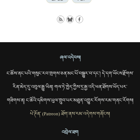
ཞལ་འདེབས།
ང་ཚོས་ནང་པའི་གསུང་རབ་གྲགས་ཅན་མང་པོ་བསྒྱུར་བ་དང་། དེ་དག་ཡོངས་རྫོགས་
རིན་མེད་དུ་འབུལ་རྒྱུ་ཡིན། གལ་ཏེ་ཁྱེད་ཀྱིས་དྲ་རྒྱ་འདི་ཕན་ཐོགས་ཡོད་པར་
གཟིགས་ན། ང་ཚོའི་དམིགས་ཡུལ་གྲུབ་པར་མཐུན་འགྱུར་རོགས་རམ་གནང་རོགས།
པེ་ཊོན་ (Patreon) ཐོག་ནས་རམ་འདེགས་གནོངས།
འབྲེལ་ཐག