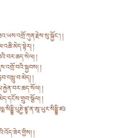
་མཐའ་ཡས་འགྲོ་ཀུན་རྗེས་སུ་སྐྱོང་། །
་འཆི་མེད་སྟེར། །
་བའི་བར་ཆད་སེལ། །
ས་འགྲོ་བའི་སྐྱབས། །
བ་བསླུ་བ་མེད། །
རྐྱེན་བར་ཆད་སོལ། །
མེད་དངོས་གྲུབ་སྩོལ། །
་པདྨ་སིདྡྷི་པུཎྱེ་ཛྙཱ་ན་ཨཱ་ཡུར་སིདྡྷི་ཛཿ
ི་འོད་ཟེར་གྱིས། །