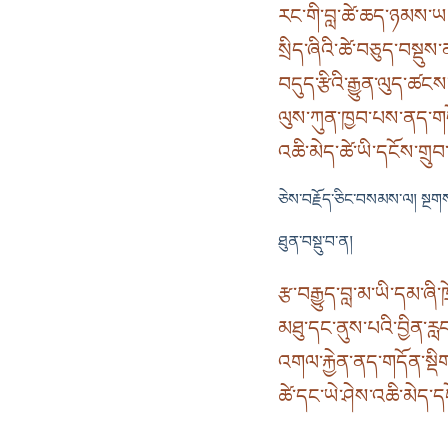
རང་གི་བླ་ཚེ་ཆད་ཉམས་ཡ
སྲིད་ཞིའི་ཚེ་བཅུད་བསྡུས
བདུད་རྩིའི་རྒྱུན་ལུད་ཚང
ལུས་ཀུན་ཁྱབ་པས་ནད་གདོན
འཆི་མེད་ཚེ་ཡི་དངོས་གྲུབ་
ཅེས་བརྗོད་ཅིང་བསམས་ལ། སྔགས་
ཐུན་བསྡུ་བ་ན།
རྩ་བརྒྱུད་བླ་མ་ཡི་དམ་ཞི་ཁ
མཐུ་དང་ནུས་པའི་བྱིན་རླབ
འགལ་རྐྱེན་ནད་གདོན་སྡིག་
ཚེ་དང་ཡེ་ཤེས་འཆི་མེད་དང