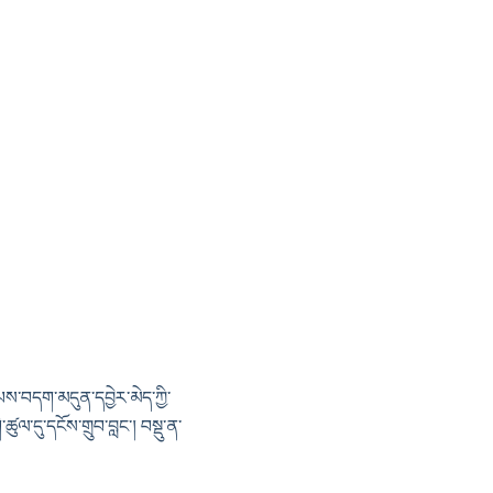
པས་བདག་མདུན་དབྱེར་མེད་ཀྱི་
ལ་དུ་དངོས་གྲུབ་བླང་། བསྡུ་ན་