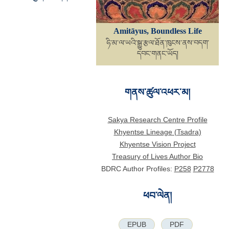
Amitāyus, Boundless Life
ཧི་མ་ལ་ཡའི་སྒྱུ་རྩལ་ཐོན་ཁུངས་ནས་བདག་
དབང་གནང་ཡོད།
གནས་ཚུལ་འཕར་མ།
Sakya Research Centre Profile
Khyentse Lineage (Tsadra)
Khyentse Vision Project
Treasury of Lives Author Bio
BDRC Author Profiles:
P258
P2778
ཕབ་ལེན།
EPUB
PDF