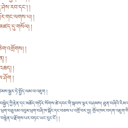
ད་ཤེས་རབ་དང་། །
ྱོར་གང་ལགས་པ། །
ར་མཛད་དུ་གསོལ། །
ཅིག་འགྲོགས། །
ན། །
་འཆད། །
ས་ཤོག །
མཚམས་སྦྱར་ཏེ་སྤྱོད་ལམ་ལ་འཇུག །
་བསྐྱེད་ཀྱི་རྟེན་དང་མཆོད་གཏོར་སོགས་ཚེ་དབང་གི་སྐབས་ལྟར་བཤམས། ཐུན་བཞིའི་རིམ་
མ་ཕྲག་བཅུའམ་འབུམ་ཕྲག་བཞི་ཁ་སྐོང་དང་བཅས་པ་འགྲོ་བར་བྱ། གྲོལ་ཁར་བདག་འཇུག་གི་ཚུ
་བསྙེན་པ་རྫོགས་པར་བཏང་ཡང་རུང་ངོ་། །