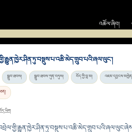
འཚོལ་ཞིབ།
ལ་གྱི་རྒྱུན་ཁྱེར་ཤིན་ཏུ་བསྡུས་པ་འཆི་མེད་གྲུབ་པའི་ཞལ་ལུང་།
སྒྲུབ་ཐབས།
སྒྲུབ་ཐབས་ཀུན་བཏུས།
བོད་ཀྱི་བླ་མ།
འཇམ་དབྱངས་མཁྱེན་
་ཅན།
བོད་ཡིག
ང་འབྲེལ་གྱི་རྒྱུན་ཁྱེར་ཤིན་ཏུ་བསྡུས་པ་འཆི་མེད་གྲུབ་པའི་ཞལ་ལུང་ཞ