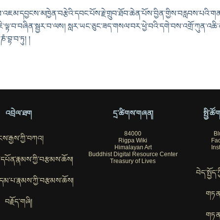
འཇམ་དབྱངས་མཁྱེན་བརྩེའི་དབང་པོས་རྗེ་གྲུབ་ཐོབ་ཆེན་པོས་བྱིན་གྱིས་བརླབས་པའི་ག
་ཇི་ལྟ་བ་བཞིན་སྦྱར་བ་ལས། སླར་ཡང་ཅུང་ཟད་གསལ་བར་ཕྱེ་བའི་དགེ་བས་འགྲོ་ཀུན་འཆི་མེད་ཡ
ཎཾ་བྷ་བ་ཏུ། །
འབྲེལ་ཐག
དྲ་ཚིགས་གཞན།
སྤྱི་ཚ
84000
Bl
ས་རྒྱས་ཀྱི་བཀའ།
Rigpa Wiki
Fa
Himalayan Art
Ins
Buddhist Digital Resource Center
ོབ་དཔོན་རྣམས་ཀྱི་བརྩམས་ཆོས།
Treasury of Lives
བེད་སྤྱོད་
་བུ་དམ་པ་རྣམས་ཀྱི་བརྩམས་ཆོས།
གཏན
བརྗོད་གཞི།
གཏན