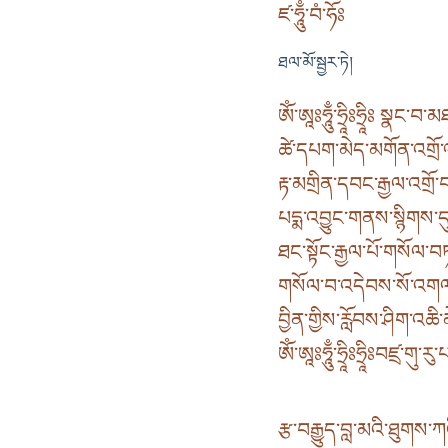
ཛ་ཧཱུྃ་བཾ་ཧོཿ
ཐལ་མོ་སྦྱར་ཏེ།
ཨོཾ་ཨཱཿཧཱུྃ་ཧྲཱིཿཧྲཱིཿ སྣང་བ
ཚེ་དཔག་མེད་མགོན་འགྲོ་ལ
རྟ་མགྲིན་དབང་རྒྱལ་འགྲོ
པདྨ་འབྱུང་གནས་སྙིགས་དུ
ཐང་སྟོང་རྒྱལ་པོ་གསོལ་བཏ
གསོལ་བ་འདེབས་སོ་འགལ་
བྱིན་གྱིས་རློབས་ཤིག་འཆི་
ཨོཾ་ཨཱཿཧཱུྃ་ཧྲཱིཿཧྲཱིཿབཛྲ་གུ་རུ
རྩ་བརྒྱུད་བླ་མའི་ཐུགས་ཀའ