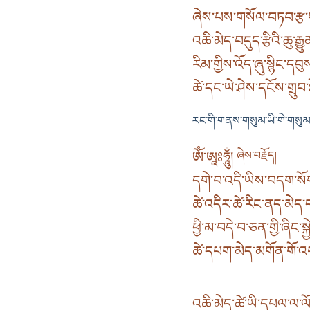
ཞེས་པས་གསོལ་བཏབ་རྩ་བར
འཆི་མེད་བདུད་རྩིའི་ཆུ་རྒྱུ
རིམ་གྱིས་འོད་ཞུ་སྙིང་དབུ
ཚེ་དང་ཡེ་ཤེས་དངོས་གྲུབ་
རང་གི་གནས་གསུམ་ཡི་གེ་གསུ
ཨོཾ་ཨཱཿཧཱུྃ།
ཞེས་བརྗོད།
དགེ་བ་འདི་ཡིས་བདག་སོ
ཚེ་འདིར་ཚེ་རིང་ནད་མེད་
ཕྱི་མ་བདེ་བ་ཅན་གྱི་ཞིང་སྐ
ཚེ་དཔག་མེད་མགོན་གོ་འཕ
འཆི་མེད་ཚེ་ཡི་དཔལ་ལ་ལོང