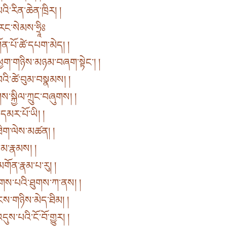
ི་རིན་ཆེན་ཁྲིར། །
རང་སེམས་ཧྲཱིཿ
ན་པོ་ཚེ་དཔག་མེད། །
ག་གཉིས་མཉམ་བཞག་སྟེང་། །
འི་ཚེ་བུམ་བསྣམས། །
ས་སྐྱིལ་ཀྲུང་བཞུགས། །
་དམར་པོ་ཡི། །
་ཐིག་ལེས་མཚན། །
བླ་མ་རྣམས། །
གོན་རྣམ་པ་རུ། །
ུགས་པའི་ཐུགས་ཀ་ནས། །
ྲངས་གཉིས་མེད་ཐིམ། །
་པའི་ངོ་བོ་གྱུར། །