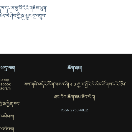
ནས་དཔལ་ཆུ་བོ་རིའི་གཟིམ་ཕུག་
ེ་ཤེས་ཀྱི་སྐུ་མྱུར་དུ་འགྲུབ་
ོགས་དྲ་ལམ།
ཆོག་ཐམ།
uesky
ལས་གཞི་འདིའི་ཆོག་མཆན་ནི། 4.0 རྒྱལ་སྤྱིའི་ཁེ་མེད་ཚོགས་པའི་ཐོབ་
cebook
tagram
ཐང་འོག་ཆོག་ཐམ་ཐོབ་ཡོད།
ཀྱི་ཆ་རྐྱེན་དང་
ISSN 2753-4812
་འབེབས།
་འབེབས།