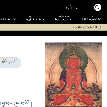
བོད་ཡིག
ལས་འཆར།
འཕྲིན་གསར།
ང་ཚོའི་སྐོར།
ཞལ་འདེབས།
ISSN 2753-4812
བརྩེའི་དབང་པོ།
ེས་བྱ་བ་བཞུགས་སོ། །