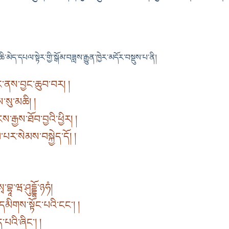
འཆི་མེད་དཔལ་སྟེར་གྱི་སྒོམ་བཟླས་རྒྱུན་ཁྱེར་མདོར་བསྡུས་པ་ནི།
་ནས་བྱང་ཆུབ་བར། །
་སུ་མཆི། །
རྒྱས་ཐོབ་བྱའི་ཕྱིར། །
་པར་སེམས་བསྐྱེད་དོ། །
ྭ་བྷཱ་ཝ་ཤུདྡྷོ་ཉཧཾ།
དམིགས་སྟོང་པའི་ངང་། །
ད་པའི་ཞིང་། །