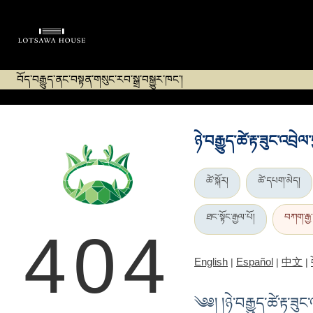
བོད་བརྒྱུད་ནང་བསྟན་གསུང་རབ་སྒྲ་བསྒྱུར་ཁང་།
ཉེ་བརྒྱུད་ཚེ་རྟ་ཟུང་འབྲེ
ཚེ་སྐོར།
ཚེ་དཔག་མེད།
ཐང་སྟོང་རྒྱལ་པོ།
བཀག་རྒྱ
404
English
Español
中文
|
|
|
༄༅། །ཉེ་བརྒྱུད་ཚེ་རྟ་ཟུ