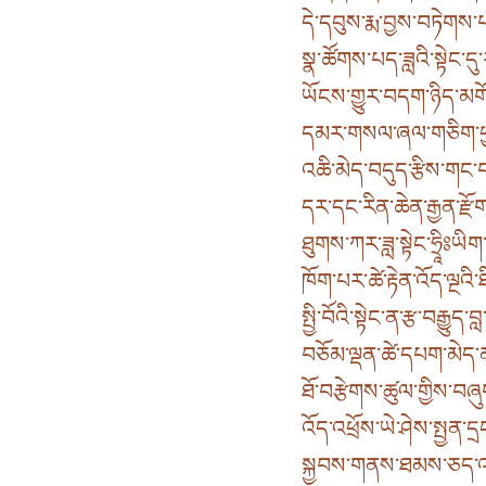
དེ་དབུས་རྨ་བྱས་བཏེགས་པའ
སྣ་ཚོགས་པད་ཟླའི་སྟེང་དུ་
ཡོངས་གྱུར་བདག་ཉིད་མགོ
དམར་གསལ་ཞལ་གཅིག་ཕྱ
འཆི་མེད་བདུད་རྩིས་གང་བ
དར་དང་རིན་ཆེན་རྒྱན་རྫོག
ཐུགས་ཀར་ཟླ་སྟེང་ཧྲཱིཿཡིག
ཁོག་པར་ཚེ་རྟེན་འོད་ལྔའི
སྤྱི་བོའི་སྟེང་ན་རྩ་བརྒྱུད་
བཅོམ་ལྡན་ཚེ་དཔག་མེད་མ
ཐོ་བརྩེགས་ཚུལ་གྱིས་བཞ
འོད་འཕྲོས་ཡེ་ཤེས་སྤྱན་ད
སྐྱབས་གནས་ཐམས་ཅད་འདུས