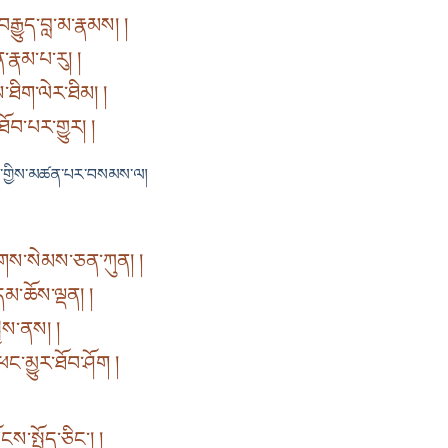
ྒྱུད་བླ་མ་རྣམས། །
ན་རྣམ་པ་རུ། །
ས་ཐིག་ལེར་ཐིམ། །
ཐོབ་པར་གྱུར། །
མ་གྱིས་མཚན་པར་བསམས་ལ།
གས་སེམས་ཅན་ཀུན། །
དམ་ཆོས་ལྡན། །
ྱེས་ནས། །
ང་མྱུར་ཐོབ་ཤོག །
ས་སྤྱོད་ཅིང་། །