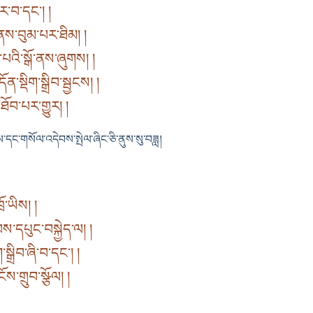
ར་བ་དང་། །
་ནས་བུམ་པར་ཐིམ། །
ས་པའི་སྒོ་ནས་ཞུགས། །
་སྡིག་སྒྲིབ་སྦྱངས། །
ཐོབ་པར་གྱུར། །
དང་གསོལ་འདེབས་སྤེལ་ཞིང་ཅི་ནུས་སུ་བཟླ།
ྲོ་ཡིས། །
ས་དཔུང་བསྐྱེད་ལ། །
སྒྲིབ་ཞི་བ་དང་། །
ོས་གྲུབ་སྩོལ། །