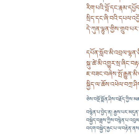
རིག་པའི་བློ་དང་རྣམ་དཔྱོ
སྲིད་དང་ཞི་བའི་དཔལ་འབ
དེ་ཀུན་ལྷུན་གྱིས་གྲུབ་པ
དཔོན་སློབ་མི་འབྲལ་ལྷན་
སྐུ་ཚེ་མི་འགྱུར་སྲ་ཞིང་བརྟ
ཇ་བཟང་བཞེས་སྤོ་རྒྱུན་མི
སྐྱིད་ལ་ཆོས་འཕེལ་བཀྲ་ཤི
ཅེས་བསྔོ་སྨོན་ཤིས་བརྗོད་ཀྱིས་
བསྙེན་པ་བྱེད་ན། རྒྱས་པར་མདུན
བསྐྱེད་བཟླས་ཀྱིས་བསྙེན་པ་འབུ
བདག་བསྐྱེད་རྐྱང་པ་ལ་བརྟེན་ནས