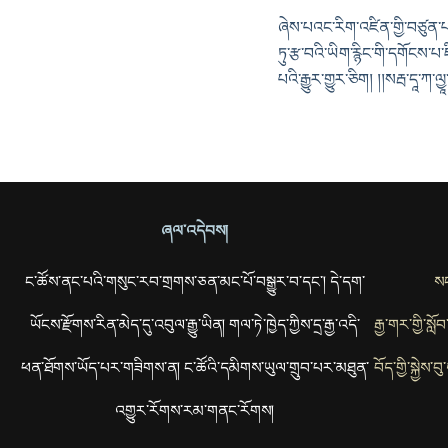
ཞེས་པའང་རིག་འཛིན་གྱི་བཙུན་པ་
ཏུ་རྩ་བའི་ཡིག་རྙིང་གི་དགོངས་པ
པའི་རྒྱུར་གྱུར་ཅིག། །།སརྦ་དཱ་ཀ་ལྱཱ་
ཞལ་འདེབས།
ང་ཚོས་ནང་པའི་གསུང་རབ་གྲགས་ཅན་མང་པོ་བསྒྱུར་བ་དང་། དེ་དག་
སང
ཡོངས་རྫོགས་རིན་མེད་དུ་འབུལ་རྒྱུ་ཡིན། གལ་ཏེ་ཁྱེད་ཀྱིས་དྲ་རྒྱ་འདི་
རྒྱ་གར་གྱི་སླ
ཕན་ཐོགས་ཡོད་པར་གཟིགས་ན། ང་ཚོའི་དམིགས་ཡུལ་གྲུབ་པར་མཐུན་
བོད་གྱི་སྐྱེས
འགྱུར་རོགས་རམ་གནང་རོགས།