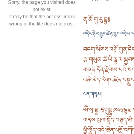
Sorry, the page you visited does
not exist.
It may be that the access link is
ན་མོ་གུ་རུ་བྷྱ༔
wrong or the file does not exist.
འདིར་ཉེ་བརྒྱུད་ཚེ་རྟ་ཟུང་འབྲེལ་
བདག་སོགས་འགྲོ་ཀུན་དེང
རྩ་གསུམ་ཚེ་ཡི་ལྷ་ལ་སྐྱབས
གཞན་དོན་རྫོགས་པའི་སངས་
འཆི་མེད་རིག་འཛིན་བསྒྲུབ
ལན་གསུམ།
ཨོཾ་སྭ་བྷཱ་ཝ་ཤུདྡྷཿསརྦ་དྷརྨ་ས
གནས་ཡུལ་སྣོད་བཅུད་མི་
ཕྱི་སྣོད་བདེ་ཆེན་པདྨོ་བཀོ