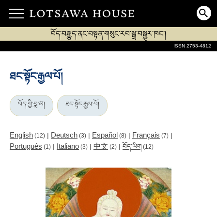
བོད་བརྒྱུད་ནང་བསྟན་གསུང་རབ་སྒྲ་བསྒྱུར་ཁང་།
ISSN 2753-4812
ཐང་སྟོང་རྒྱལ་པོ།
བོད་ཀྱི་བླ་མ།
ཐང་སྟོང་རྒྱལ་པོ།
English
Deutsch
Español
Français
|
|
|
|
(12)
(3)
(8)
(7)
Português
Italiano
中文
|
|
|
བོད་ཡིག
(1)
(3)
(2)
(12)