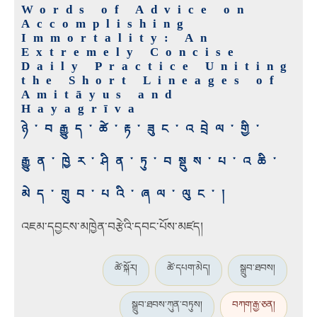
Words of Advice on
Accomplishing
Immortality: An
Extremely Concise
Daily Practice Uniting
the Short Lineages of
Amitāyus and
Hayagrīva
ཉེ་བརྒྱུད་ཚེ་རྟ་ཟུང་འབྲེལ་གྱི་
རྒྱུན་ཁྱེར་ཤིན་ཏུ་བསྡུས་པ་འཆི་
མེད་གྲུབ་པའི་ཞལ་ལུང་།
འཇམ་དབྱངས་མཁྱེན་བརྩེའི་དབང་པོས་མཛད།
ཚེ་སྐོར།
ཚེ་དཔག་མེད།
སྒྲུབ་ཐབས།
སྒྲུབ་ཐབས་ཀུན་བཏུས།
བཀག་རྒྱ་ཅན།