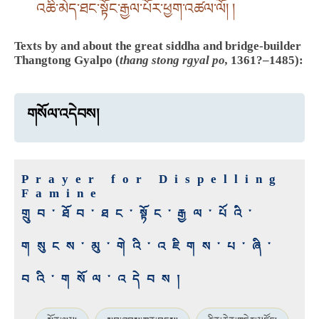
འཆི་མེད་ཐང་སྟོང་རྒྱལ་པོར་ཕྱག་འཚལ་ལོ། །
Texts by and about the great siddha and bridge-builder
Thangtong Gyalpo (
thang stong rgyal po,
1361?–1485):
གསོལ་འདེབས།
Prayer for Dispelling
Famine
གྲུབ་ཐོབ་ཐང་སྟོང་རྒྱལ་པོའི་
གསུངས་མུ་གེའི་འཇིགས་པ་ཞི་
བའི་གསོལ་འདེབས།