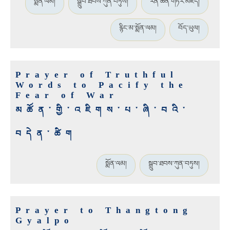
སྨོན་ལམ།
སྒྲུབ་ཐབས་ཀུན་བཏུས།
རིན་ཆེན་གཏེར་མཛོད།
རྙིང་མ་སྨོན་ལམ།
བོད་ཡུལ།
Prayer of Truthful
Words to Pacify the
Fear of War
མཚོན་གྱི་འཇིགས་པ་ཞི་བའི་
བདེན་ཚིག
སྨོན་ལམ།
སྒྲུབ་ཐབས་ཀུན་བཏུས།
Prayer to Thangtong
Gyalpo