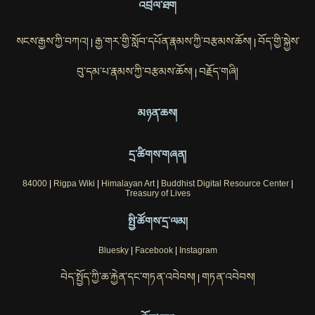
འབྲེལ་ཐག
སངས་རྒྱས་ཀྱི་བཀའ།
རྒྱ་གར་གྱི་སློབ་དཔོན་རྣམས་ཀྱི་བརྩམས་ཆོས།
བོད་གྱི་སྐྱེས་
|
|
བུ་དམ་པ་རྣམས་ཀྱི་བརྩམས་ཆོས།
བརྗོད་གཞི།
|
མཉན་ཆས།
དྲ་ཚིགས་གཞན།
84000
|
Rigpa Wiki
|
Himalayan Art
|
Buddhist Digital Resource Center
|
Treasury of Lives
སྤྱི་ཚོགས་དྲ་ལམ།
Bluesky
|
Facebook
|
Instagram
བེད་སྤྱོད་ཀྱི་ཆ་རྐྱེན་དང་གཏན་འབེབས།
གཏན་འབེབས།
|