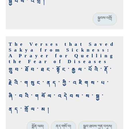
སྐྱབས་འགྲོ།
སྐྱབས་འགྲོ།
The Verses that Saved
Sakya from Sickness:
A Prayer for Quelling
the Fear of Diseases
གྲུབ་ཐོབ་ཐང་སྟོང་རྒྱལ་པོའི་རྡོ་
རྗེའི་གསུང་ནད་ཀྱི་འཇིགས་པ་
ཞི་བའི་གསོལ་འདེབས་ས་སྐྱ་
ནད་གྲོལ་མ།
སྨོན་ལམ།
ནད་གསོ་བ།
སྒྲུབ་ཐབས་ཀུན་བཏུས།