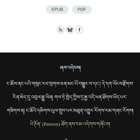
EPUB
PDF
ཞལ་འདེབས།
ང་ཚོས་ནང་པའི་གསུང་རབ་གྲགས་ཅན་མང་པོ་བསྒྱུར་བ་དང་། དེ་དག་ཡོངས་རྫོགས་
རིན་མེད་དུ་འབུལ་རྒྱུ་ཡིན། གལ་ཏེ་ཁྱེད་ཀྱིས་དྲ་རྒྱ་འདི་ཕན་ཐོགས་ཡོད་པར་
གཟིགས་ན། ང་ཚོའི་དམིགས་ཡུལ་གྲུབ་པར་མཐུན་འགྱུར་རོགས་རམ་གནང་རོགས།
པེ་ཊོན་ (Patreon) ཐོག་ནས་རམ་འདེགས་གནོངས།