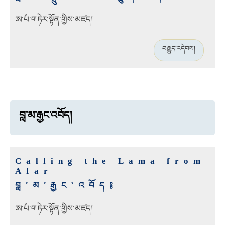
ཨ་པཾ་གཏེར་སྟོན་གྱིས་མཛད།
བརྒྱུད་འདེབས།
བླ་མ་རྒྱང་འབོད།
Calling the Lama from
Afar
བླ་མ་རྒྱང་འབོད༔
ཨ་པཾ་གཏེར་སྟོན་གྱིས་མཛད།