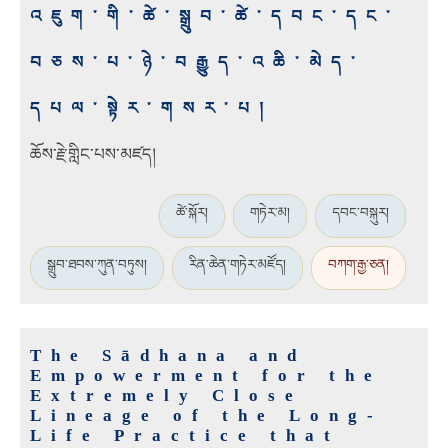
འཇུག་གི་ཚེ་སྒྲུབ་ཚེ་དབང་དང་
བཅས་པ་ཉེ་བརྒྱུད་འཆི་མེད་
དཔལ་སྟེར་གསར་པ།
ཆོས་རྗེ་གླིང་པས་མཛད།
ཚེ་སྐོར།
གཏེར་མ།
དབང་བསྐུར།
སྒྲུབ་ཐབས་ཀུན་བཏུས།
རིན་ཆེན་གཏེར་མཛོད།
བཀག་རྒྱ་ཅན།
The Sādhana and
Empowerment for the
Extremely Close
Lineage of the Long-
Life Practice that