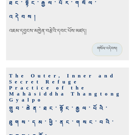
ཐང་སྟོང་རྒྱལ་པོར་གསོལ་
འདེབས།
འཇམ་དབྱངས་མཁྱེན་བརྩེའི་དབང་པོས་མཛད།
གསོལ་འདེབས།
The Outer, Inner and
Secret Refuge
Practice of the
Mahāsiddha Thangtong
Gyalpo
གྲུབ་ཆེན་ཐང་སྟོང་རྒྱལ་པོའི་
ཐུགས་དམ་ཕྱི་ནང་གསང་བའི་