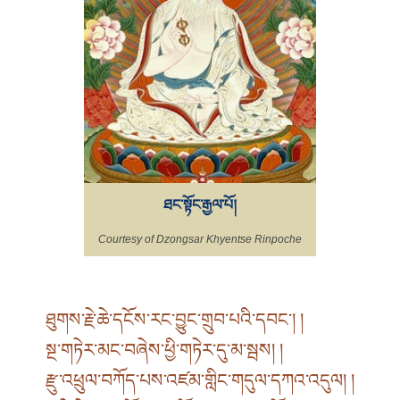
ཐང་སྟོང་རྒྱལ་པོ།
Courtesy of Dzongsar Khyentse Rinpoche
ཐུགས་རྗེ་ཆེ་དངོས་རང་བྱུང་གྲུབ་པའི་དབང་། །
སྔ་གཏེར་མང་བཞེས་ཕྱི་གཏེར་དུ་མ་སྦས། །
རྫུ་འཕྲུལ་བཀོད་པས་འཛམ་གླིང་གདུལ་དཀའ་འདུལ། །