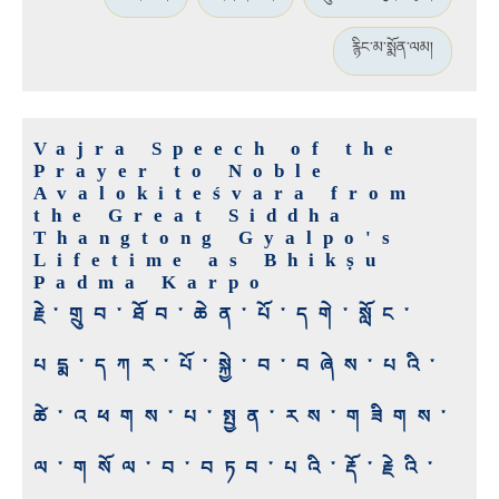
རྙིང་མ་སྨོན་ལམ།
Vajra Speech of the
Prayer to Noble
Avalokiteśvara from
the Great Siddha
Thangtong Gyalpo's
Lifetime as Bhikṣu
Padma Karpo
རྗེ་གྲུབ་ཐོབ་ཆེན་པོ་དགེ་སློང་
པདྨ་དཀར་པོ་སྐྱེ་བ་བཞེས་པའི་
ཚེ་འཕགས་པ་སྤྱན་རས་གཟིགས་
ལ་གསོལ་བ་བཏབ་པའི་རྡོ་རྗེའི་