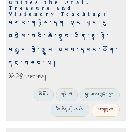
Unites the Oral,
Treasure and
Visionary Teachings
བཀའ་གཏེར་དག་སྣང་ཟུང་དུ་
འབྲེལ་བའི་ཚེ་སྒྲུབ་ཤིན་ཏུ་ཉེ་
བརྒྱུད་ཀྱི་སྒྲུབ་ཐབས་དབང་ཆོག་
དང་བཅས་པ།
ཆོས་རྗེ་གླིང་པས་མཛད།
ཚེ་སྐོར།
གཏེར་མ།
སྒྲུབ་ཐབས་ཀུན་བཏུས།
རིན་ཆེན་གཏེར་མཛོད།
བཀག་རྒྱ་ཅན།