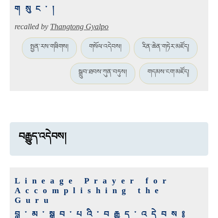
གསུང་།
recalled by
Thangtong Gyalpo
སྤྱན་རས་གཟིགས།
གསོལ་འདེབས།
རིན་ཆེན་གཏེར་མཛོད།
སྒྲུབ་ཐབས་ཀུན་བཏུས།
གདམས་ངག་མཛོད།
བརྒྱུད་འདེབས།
Lineage Prayer for
Accomplishing the
Guru
བླ་མ་སྒྲུབ་པའི་བརྒྱུད་འདེབས༔