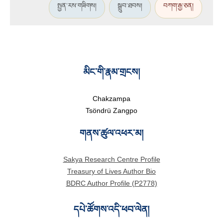
སྤྱན་རས་གཟིགས།
སྒྲུབ་ཐབས།
བཀག་རྒྱ་ཅན།
མིང་གི་རྣམ་གྲངས།
Chakzampa
Tsöndrü Zangpo
གནས་ཚུལ་འཕར་མ།
Sakya Research Centre Profile
Treasury of Lives Author Bio
BDRC Author Profile (P2778)
དཔེ་ཚོགས་འདི་ཕབ་ལེན།