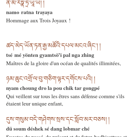
ན་མོ་རཏྣ་ཏྲ་ཡཱ་ཡ། །
namo ratna trayaya
Hommage aux Trois Joyaux !
ཚད་མེད་ཡོན་ཏན་རྒྱ་མཚོའི་དཔལ་མངའ་ཞིང༌། །
tsé mé yönten gyamtsö’i pal nga zhing
Maîtres de la gloire d'un océan de qualités illimitées,
ཉམ་ཆུང་འགྲོ་ལ་བུ་གཅིག་ལྟར་དགོངས་པའི། །
nyam choung dro la pou chik tar gongpé
Qui veillent sur tous les êtres sans défense comme s'ils
étaient leur unique enfant,
དུས་གསུམ་བདེ་གཤེགས་སྲས་དང་སློབ་མར་བཅས། །
dü soum déshek sé dang lobmar ché
Sugatas du passé, du présent et du futur, bodhisattvas et