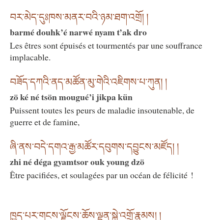
བར་མེད་དུཿཁས་མནར་བའི་ཉམ་ཐག་འགྲོ། །
barmé douhk’é narwé nyam t’ak dro
Les êtres sont épuisés et tourmentés par une souffrance
implacable.
བཟོད་དཀའི་ནད་མཚོན་མུ་གེའི་འཇིགས་པ་ཀུན། །
zö ké né tsön mougué’i jikpa kün
Puissent toutes les peurs de maladie insoutenable, de
guerre et de famine,
ཞི་ནས་བདེ་དགའ་རྒྱ་མཚོར་དབུགས་དབྱུངས་མཛོད། །
zhi né déga gyamtsor ouk young dzö
Être pacifiées, et soulagées par un océan de félicité !
ཁྱད་པར་གངས་ལྗོངས་ཆོས་ལྡན་སྐྱེ་འགྲོ་རྣམས། །