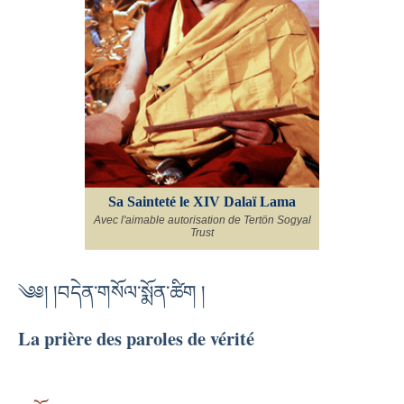
Sa Sainteté le XIV Dalaï Lama
Avec l'aimable autorisation de Tertön Sogyal
Trust
༄༅། །བདེན་གསོལ་སྨོན་ཚིག །
La prière des paroles de vérité