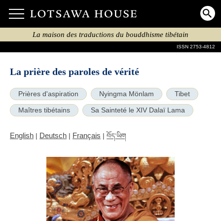
La maison des traductions du bouddhisme tibétain
ISSN 2753-4812
La prière des paroles de vérité
Prières d'aspiration
Nyingma Mönlam
Tibet
Maîtres tibétains
Sa Sainteté le XIV Dalaï Lama
English
Deutsch
Français
|
|
|
བོད་ཡིག