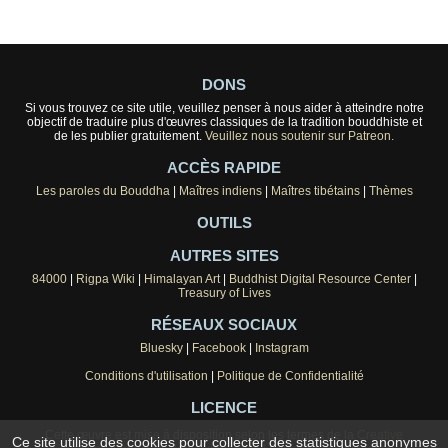
DONS
Si vous trouvez ce site utile, veuillez penser à nous aider à atteindre notre
objectif de traduire plus d'œuvres classiques de la tradition bouddhiste et
de les publier gratuitement.
Veuillez nous soutenir sur Patreon.
ACCÈS RAPIDE
Les paroles du Bouddha
|
Maîtres indiens
|
Maîtres tibétains
|
Thèmes
OUTILS
AUTRES SITES
84000
|
Rigpa Wiki
|
Himalayan Art
|
Buddhist Digital Resource Center
|
Treasury of Lives
RÉSEAUX SOCIAUX
Bluesky
|
Facebook
|
Instagram
Conditions d'utilisation
|
Politique de Confidentialité
LICENCE
Cette œuvre est mise à disposition selon les termes de la
Creative
Ce site utilise des cookies pour collecter des statistiques anonymes