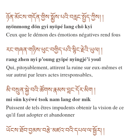
ཉོན་མོངས་གདོན་གྱིས་སྨྱོས་པའི་བརླང་སྤྱོད་ཀྱིས། །
nyönmong dön gyi nyöpé lang chö kyi
Ceux que le démon des émotions négatives rend fous
རང་གཞན་གཉིས་ཕུང་བགྱིད་པའི་སྙིང་རྗེའི་ཡུལ། །
rang zhen nyi p’oung gyipé nyingjé’i youl
Qui, pitoyablement, attirent la ruine sur eux-mêmes et
sur autrui par leurs actes irresponsables,
མི་བསྲུན་སྐྱེ་བའི་ཚོགས་རྣམས་བླང་དོར་མིག །
mi sün kyéwé tsok nam lang dor mik
Puissent de tels êtres impudents obtenir la vision de ce
qu'il faut adopter et abandonner
ཡོངས་ཐོབ་བྱམས་བརྩེ་མཛའ་བའི་དཔལ་ལ་སྦྱོར། །