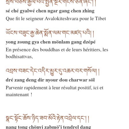
སྲས་བཅས་རྒྱལ་བའི་སྤྱན་སྔར་གངས་ཅན་ཞིང༌། །
sé ché gyalwé chen ngar gang chen zhing
Que fit le seigneur Avalokiteshvara pour le Tibet
ཡོངས་བཟུང་རྒྱ་ཆེན་སྨོན་ལམ་གང་མཛད་པའི། །
yong zoung gya chen mönlam gang dzépé
En présence des bouddhas et de leurs héritiers, les
bodhisattvas,
འབྲས་བཟང་དེང་འདིར་མྱུར་དུ་འཆར་བར་གསོལ། །
dré zang deng dir nyour dou charwar söl
Parvenir rapidement à leur résultat positif, ici et
maintenant !
སྣང་སྟོང་ཆོས་ཉིད་ཟབ་མོའི་རྟེན་འབྲེལ་དང༌། །
nang tong chönyi zabmö’i tendrel dang