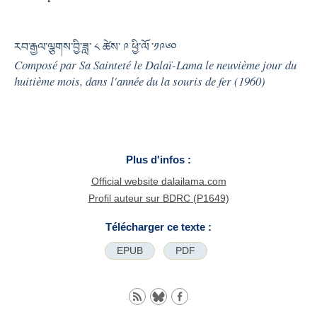
རབ་རྒྱལ་ལྕགས་བྱི་ཟླ་ ༨ ཚེས་ ༩ ཕྱི་ལོ ་༡༩༦༠
Composé par Sa Sainteté le Dalaï-Lama le neuvième jour du
huitième mois, dans l'année du la souris de fer (1960)
Plus d'infos :
Official website dalailama.com
Profil auteur sur BDRC (P1649)
Télécharger ce texte :
EPUB
PDF