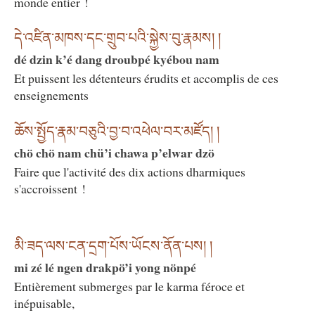
monde entier !
དེ་འཛིན་མཁས་དང་གྲུབ་པའི་སྐྱེས་བུ་རྣམས། །
dé dzin k’é dang droubpé kyébou nam
Et puissent les détenteurs érudits et accomplis de ces
enseignements
ཆོས་སྤྱོད་རྣམ་བཅུའི་བྱ་བ་འཕེལ་བར་མཛོད། །
chö chö nam chü’i chawa p’elwar dzö
Faire que l'activité des dix actions dharmiques
s'accroissent !
མི་ཟད་ལས་ངན་དྲག་པོས་ཡོངས་ནོན་པས། །
mi zé lé ngen drakpö’i yong nönpé
Entièrement submerges par le karma féroce et
inépuisable,