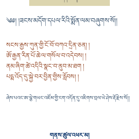
༄༅། །ཟངས་མདོག་དཔལ་རིའི་སྨོན་ལམ་བཞུགས་སོ།།
སངས་རྒྱས་ཀུན་གྱི་ངོ་བོ་བཀའ་དྲིན་ཅན། །
ཨོ་རྒྱན་རིན་པོ་ཆེ་ལ་གསོལ་བ་འདེབས། །
ནམ་ཞིག་ཚེ་འདིའི་སྣང་བ་ནུབ་མ་ཐག །
པདྨ་འོད་དུ་སྐྱེ་བར་བྱིན་གྱིས་རློབས། །
ཞེས་པའང་ཨ་ལྕེ་གཡང་འཛོམ་གྱི་ངག་འདོན་དུ་འཇིགས་བྲལ་ཡེ་ཤེས་རྡོ་རྗེས་སོ།།
གནས་ཚུལ་འཕར་མ།