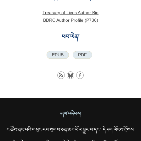
Treasury of Lives Author Bio
BDRC Author Profile (P736)
ཕབ་ལེན།
EPUB
PDF
ཞལ་འདེབས།
ང་ཚོས་ནང་པའི་གསུང་རབ་གྲགས་ཅན་མང་པོ་བསྒྱུར་བ་དང་། དེ་དག་ཡོངས་རྫོགས་