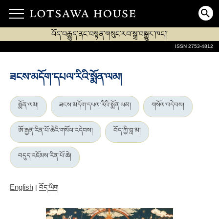
བོད་བརྒྱུད་ནང་བསྟན་གསུང་རབ་སྒྲ་བསྒྱུར་ཁང་།
ISSN 2753-4812
ཟངས་མདོག་དཔལ་རིའི་སྨོན་ལམ།
སྨོན་ལམ།
ཟངས་མདོག་དཔལ་རིའི་སྨོན་ལམ།
གསོལ་འདེབས།
ཨོ་རྒྱན་རིན་པོ་ཆེའི་གསོལ་འདེབས།
བོད་ཀྱི་བླ་མ།
བདུད་འཇོམས་རིན་པོ་ཆེ།
English
|
བོད་ཡིག