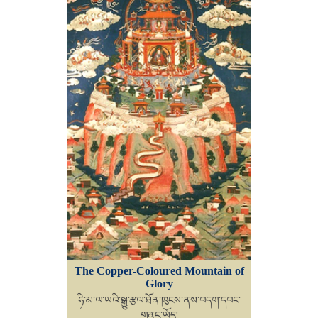
The Copper-Coloured Mountain of
Glory
ཧི་མ་ལ་ཡའི་སྒྱུ་རྩལ་ཐོན་ཁུངས་ནས་བདག་དབང་
གནང་ཡོད།