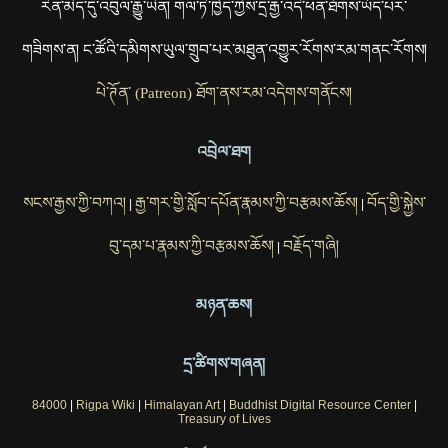
རིན་མེད་དུ་འབུལ་རྒྱུ་ཡིན། གལ་ཏེ་ཁྱེད་ཀྱིས་དྲ་རྒྱ་འདི་ཕན་ཐོགས་ཡོད་པར་
གཟིགས་ན། ང་ཚོའི་དམིགས་ཡུལ་གྲུབ་པར་མཐུན་འགྱུར་རོགས་རམ་གནང་རོགས།
པེ་ཊོན་ (Patreon) ཐོག་ནས་རམ་འདེགས་གནོངས།
འབྲེལ་ཐག
སངས་རྒྱས་ཀྱི་བཀའ།
རྒྱ་གར་གྱི་སློབ་དཔོན་རྣམས་ཀྱི་བརྩམས་ཆོས།
བོད་གྱི་སྐྱེས་
|
|
བུ་དམ་པ་རྣམས་ཀྱི་བརྩམས་ཆོས།
བརྗོད་གཞི།
|
མཉན་ཆས།
དྲ་ཚིགས་གཞན།
84000
|
Rigpa Wiki
|
Himalayan Art
|
Buddhist Digital Resource Center
|
Treasury of Lives