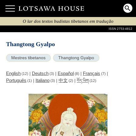
O lar dos textos budistas tibetanos em tradução
ISSN 2753-4812
Thangtong Gyalpo
Mestres tibetanos
Thangtong Gyalpo
English
Deutsch
Español
Français
|
|
|
|
(12)
(3)
(8)
(7)
Português
Italiano
中文
|
|
|
བོད་ཡིག
(1)
(3)
(2)
(12)