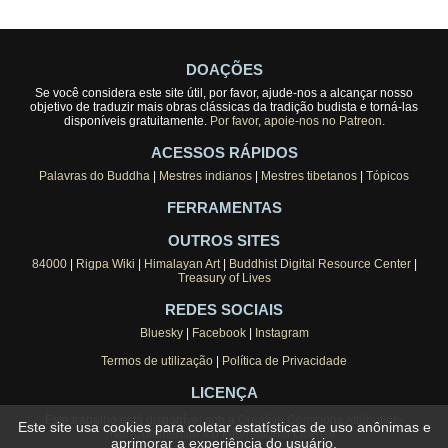
DOAÇÕES
Se você considera este site útil, por favor, ajude-nos a alcançar nosso
objetivo de traduzir mais obras clássicas da tradição budista e torná-las
disponíveis gratuitamente.
Por favor, apoie-nos no Patreon.
ACESSOS RÁPIDOS
Palavras do Buddha
|
Mestres indianos
|
Mestres tibetanos
|
Tópicos
FERRAMENTAS
OUTROS SITES
84000
|
Rigpa Wiki
|
Himalayan Art
|
Buddhist Digital Resource Center
|
Treasury of Lives
REDES SOCIAIS
Bluesky
|
Facebook
|
Instagram
Termos de utilização
|
Política de Privacidade
LICENÇA
Este trabalho está disponível sob a
Creative Commons Attribution-
Este site usa cookies para coletar estatísticas de uso anônimas e
NonCommercial 4.0 International License
.
aprimorar a experiência do usuário.