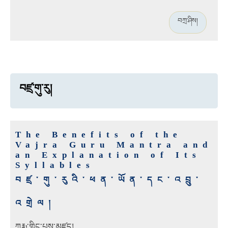
བཀྲ་ཤིས།
བཛྲ་གུ་རུ།
The Benefits of the
Vajra Guru Mantra and
an Explanation of Its
Syllables
བཛྲ་གུ་རུའི་ཕན་ཡོན་དང་འབྲུ་
འགྲེལ།
ཀརྨ་གླིང་པས་མཛད།