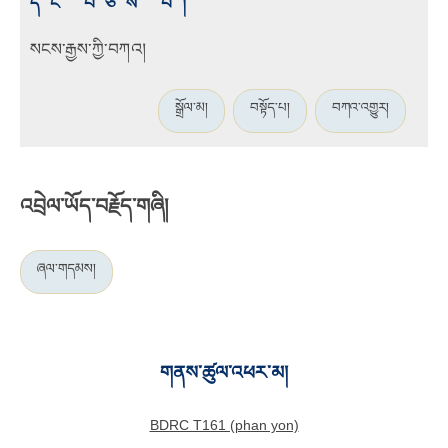
དང་བཅས་པ།
སངས་རྒྱས་ཀྱི་བཀའ།
སྒྲོལ་མ།
བསྟོད་པ།
བཀའ་འགྱུར།
འབྲེལ་ཡོད་བརྗོད་གཞི།
ཞལ་གདམས།
གནས་ཚུལ་འཕར་མ།
BDRC T161 (phan yon)