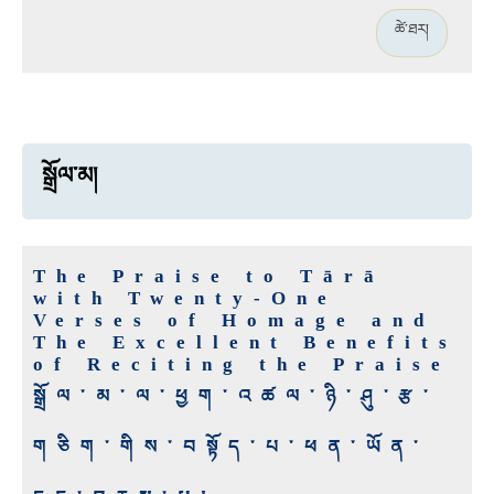
ཚེ་ཐར།
སྒྲོལ་མ།
The Praise to Tārā
with Twenty-One
Verses of Homage and
The Excellent Benefits
of Reciting the Praise
སྒྲོལ་མ་ལ་ཕྱག་འཚལ་ཉི་ཤུ་རྩ་
གཅིག་གིས་བསྟོད་པ་ཕན་ཡོན་