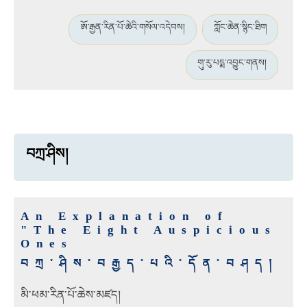
ཨོ་རྒྱན་རིན་པོ་ཆེའི་གསོལ་འདེབས།
ཀློང་ཆེན་སྙིང་ཐིག
གུ་རུ་པདྨ་འབྱུང་གནས།
བཀྲ་ཤིས།
An Explanation of
"The Eight Auspicious
Ones
བཀྲ་ཤིས་བརྒྱད་པའི་དོན་བཤད།
མི་ཕམ་རིན་པོ་ཆེས་མཛད།