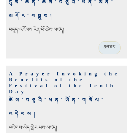
དུས་ཆེན་ཚེས་བཅུའི་ཕན་ཡོན་
མདོར་བསྡུས།
བདུད་འཇོམས་རིན་པོ་ཆེས་མཛད།
རྣམ་ཐར།
A Prayer Invoking the
Benefits of the
Festival of the Tenth
Day
ཚེས་བཅུའི་ཕན་ཡོན་གསོལ་
འདེབས།
འཇིགས་མེད་གླིང་པས་མཛད།