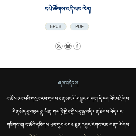
དཔེ་ཚོགས་འདི་ཕབ་ལེན།
EPUB
PDF
ཞལ་འདེབས།
ང་ཚོས་ནང་པའི་གསུང་རབ་གྲགས་ཅན་མང་པོ་བསྒྱུར་བ་དང་། དེ་དག་ཡོངས་རྫོགས་
རིན་མེད་དུ་འབུལ་རྒྱུ་ཡིན། གལ་ཏེ་ཁྱེད་ཀྱིས་དྲ་རྒྱ་འདི་ཕན་ཐོགས་ཡོད་པར་
གཟིགས་ན། ང་ཚོའི་དམིགས་ཡུལ་གྲུབ་པར་མཐུན་འགྱུར་རོགས་རམ་གནང་རོགས།