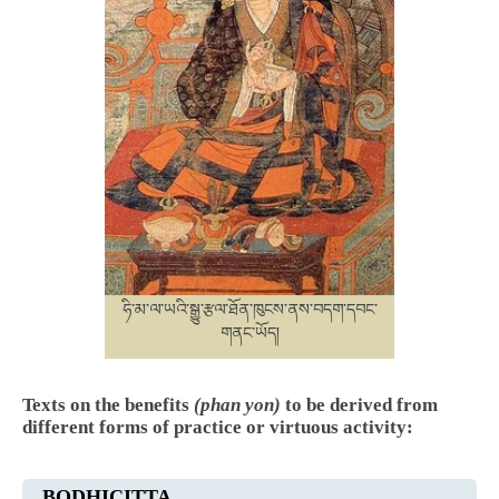
ཧི་མ་ལ་ཡའི་སྒྱུ་རྩལ་ཐོན་ཁུངས་ནས་བདག་དབང་
གནང་ཡོད།
Texts on the benefits
(phan yon)
to be derived from
different forms of practice or virtuous activity:
BODHICITTA