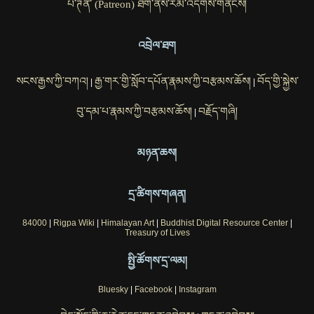
པེ་ཊོན་ (Patreon) ཐོག་ནས་རམ་འདེགས་གནོངས།
འབྲེལ་ཐག
སངས་རྒྱས་ཀྱི་བཀའ།
རྒྱ་གར་གྱི་སློབ་དཔོན་རྣམས་ཀྱི་བརྩམས་ཆོས།
བོད་གྱི་སྐྱེས་
|
|
བུ་དམ་པ་རྣམས་ཀྱི་བརྩམས་ཆོས།
བརྗོད་གཞི།
|
མཉན་ཆས།
དྲ་ཚིགས་གཞན།
84000
|
Rigpa Wiki
|
Himalayan Art
|
Buddhist Digital Resource Center
|
Treasury of Lives
སྤྱི་ཚོགས་དྲ་ལམ།
Bluesky
|
Facebook
|
Instagram