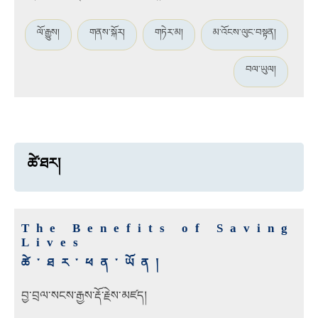
ལོ་རྒྱུས།
གནས་སྐོར།
གཏེར་མ།
མ་འོངས་ལུང་བསྟན།
བལ་ཡུལ།
ཚེ་ཐར།
The Benefits of Saving
Lives
ཚེ་ཐར་ཕན་ཡོན།
བྱ་བྲལ་སངས་རྒྱས་རྡོ་རྗེས་མཛད།