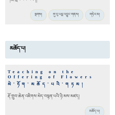
སྔགས།
གུ་རུ་པདྨ་འབྱུང་གནས།
གཏེར་མ།
མཆོད་པ།
Teaching on the
Offering of Flowers
མེ་ཏོག་མཆོད་པའི་གཏམ།
རྡོ་གྲུབ་ཆེན་འཇིགས་མེད་བསྟན་པའི་ཉི་མས་མཛད།
མཆོད་པ།