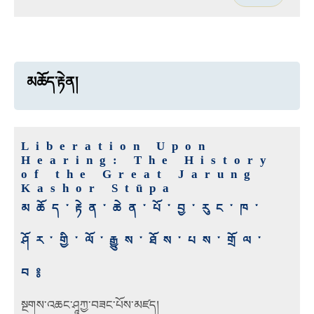
མཆོད་རྟེན།
Liberation Upon
Hearing: The History
of the Great Jarung
Kashor Stūpa
མཆོད་རྟེན་ཆེན་པོ་བྱ་རུང་ཁ་
ཤོར་གྱི་ལོ་རྒྱུས་ཐོས་པས་གྲོལ་
བ༔
སྔགས་འཆང་ཤཱཀྱ་བཟང་པོས་མཛད།