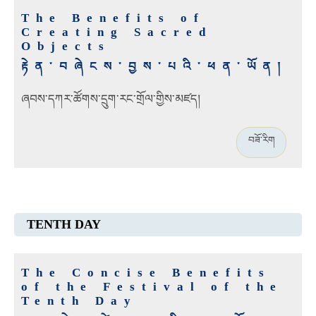
The Benefits of
Creating Sacred
Objects
རྟེན་བཞེངས་བྱས་པའི་ཕན་ཡོན།
ཞབས་དཀར་ཚོགས་དྲུག་རང་གྲོལ་གྱིས་མཛད།
བཟོ་རིག
TENTH DAY
The Concise Benefits
of the Festival of the
Tenth Day