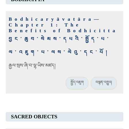
Bodhicaryāvatāra—
Chapter 1: The
Benefits of Bodhicitta
བྱང་ཆུབ་སེམས་དཔའི་སྤྱོད་པ་
ལ་འཇུག་པ་ལས་ལེའུ་དང་པོ།
རྒྱལ་སྲས་ཞི་བ་ལྷ་ཡིས་མཛད།
སྤྱོད་འཇུག
བསྟན་འགྱུར།
SACRED OBJECTS