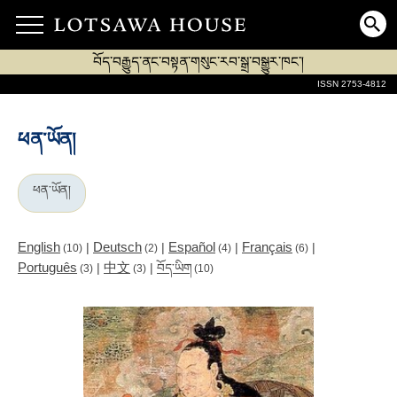
བོད་བརྒྱུད་ནང་བསྟན་གསུང་རབ་སྒྲ་བསྒྱུར་ཁང་།
ISSN 2753-4812
ཕན་ཡོན།
ཕན་ཡོན།
English
Deutsch
Español
Français
|
|
|
|
(10)
(2)
(4)
(6)
Português
中文
|
|
བོད་ཡིག
(3)
(3)
(10)