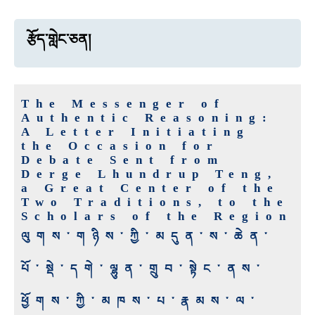
རྩོད་གླེང་ཅན།
The Messenger of
Authentic Reasoning:
A Letter Initiating
the Occasion for
Debate Sent from
Derge Lhundrup Teng,
a Great Center of the
Two Traditions, to the
Scholars of the Region
ལུགས་གཉིས་ཀྱི་མདུན་ས་ཆེན་
པོ་སྡེ་དགེ་ལྷུན་གྲུབ་སྟེང་ནས་
ཕྱོགས་ཀྱི་མཁས་པ་རྣམས་ལ་