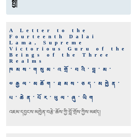
སྤྱི།
A Letter to the
Fourteenth Dalai
Lama, Supreme
Victorious Guru of the
Beings of the Three
Realms
ཁམས་གསུམ་འགྲོ་བའི་བླ་མ་
༧རྒྱལ་མཆོག་ཐམས་ཅད་མཁྱེན་
པ་ཆེན་པོར་ཕུལ་ཞུ་ཡིག
འཇམ་དབྱངས་མཁྱེན་བརྩེ་ཆོས་ཀྱི་བློ་གྲོས་ཀྱིས་མཛད།