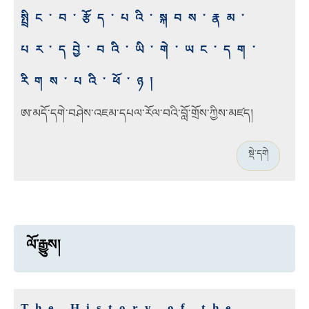
སྤྲིང་བ་རྩོད་པའི་སྐབས་རྣམ་
པར་དབྱེ་བའི་ཡི་གེ་ཡང་དག་
རིགས་པའི་ཕོ་ཉ།
ཨ་མདོ་དགེ་བཤེས་འཇམ་དཔལ་རོལ་བའི་བློ་གྲོས་ཀྱིས་མཛད།
སྡེ་དགེ
ལོ་རྒྱུས།
The History of the