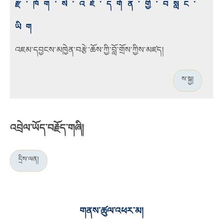
རྫ་ཁོག་སེ་འཇོ་དགོན་གྱི་བསླང་
ཡིག
འཇམ་དབྱངས་མཁྱེན་བརྩེ་ཆོས་ཀྱི་བློ་གྲོས་ཀྱིས་མཛད།
ས་སྐྱ།
འབྲེལ་ཡོད་བརྗོད་གཞི།
དྲིས་ལན།
གནས་ཚུལ་འཕར་མ།