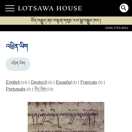
བོད་བརྒྱུད་ནང་བསྟན་གསུང་རབ་སྒྲ་བསྒྱུར་ཁང་།
ISSN 2753-4812
འཕྲིན་ཡིག
འཕྲིན་ཡིག
English
Deutsch
Español
Français
|
|
|
|
(13)
(2)
(2)
(2)
Português
|
བོད་ཡིག
(2)
(13)