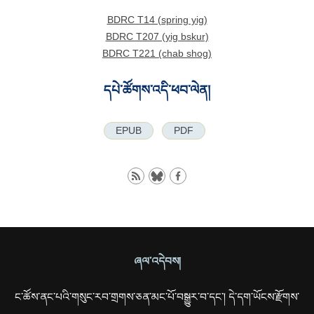
BDRC T14 (spring yig)
BDRC T207 (yig bskur)
BDRC T221 (chab shog)
དཔེ་ཚོགས་འདི་ཕབ་ལེན།
EPUB
PDF
ཞལ་འདེབས།
ང་ཚོས་ནང་པའི་གསུང་རབ་གྲགས་ཅན་མང་པོ་བསྒྱུར་བ་དང་། དེ་དག་ཡོངས་རྫོགས་