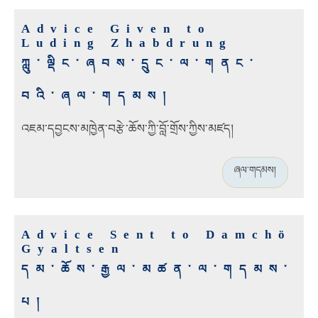
Advice Given to
Luding Zhabdrung
ཀླུ་ལྡིང་ཞབས་དྲུང་ལ་གནང་
བའི་ཞལ་གདམས།
འཇམ་དབྱངས་མཁྱེན་བརྩེ་ཆོས་ཀྱི་བློ་གྲོས་ཀྱིས་མཛད།
ཞལ་གདམས།
Advice Sent to Damchö
Gyaltsen
དམ་ཆོས་རྒྱལ་མཚན་ལ་གདམས་
པ།