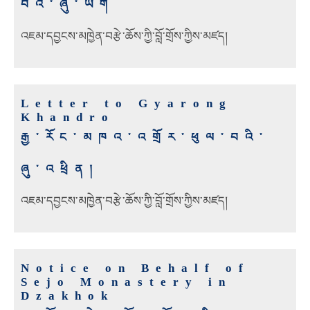
བའི་ཞུ་ཡིག
འཇམ་དབྱངས་མཁྱེན་བརྩེ་ཆོས་ཀྱི་བློ་གྲོས་ཀྱིས་མཛད།
Letter to Gyarong
Khandro
རྒྱ་རོང་མཁའ་འགྲོར་ཕུལ་བའི་
ཞུ་འཕྲིན།
འཇམ་དབྱངས་མཁྱེན་བརྩེ་ཆོས་ཀྱི་བློ་གྲོས་ཀྱིས་མཛད།
Notice on Behalf of
Sejo Monastery in
Dzakhok