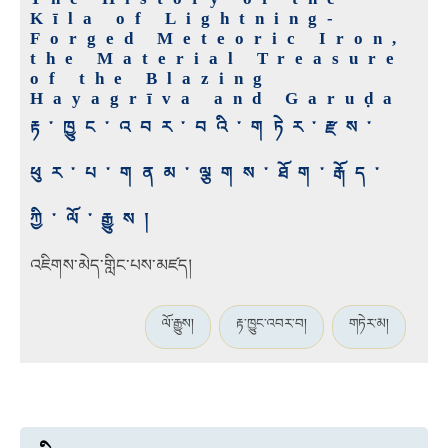
Kīla of Lightning-
Forged Meteoric Iron,
the Material Treasure
of the Blazing
Hayagrīva and Garuḍa
རྟ་ཁྱུང་འབར་བའི་གཏེར་རྫས་
ཕུར་པ་གནམ་ལྕགས་ཐོག་རྒོད་
ཀྱི་ལོ་རྒྱུས།
འཇིགས་མེད་གླིང་པས་མཛད།
ལོ་རྒྱུས།
རྟ་ཁྱུང་འབར་བ།
གཏེར་མ།