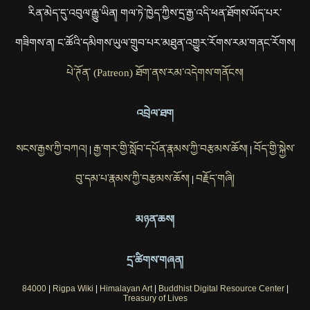
རིན་མེད་དུ་འབུལ་རྒྱུ་ཡིན། གལ་ཏེ་ཁྱེད་ཀྱིས་དྲ་རྒྱ་འདི་ཕན་ཐོགས་ཡོད་པར་
གཟིགས་ན། ང་ཚོའི་དམིགས་ཡུལ་གྲུབ་པར་མཐུན་འགྱུར་རོགས་རམ་གནང་རོགས།
པེ་ཊོན་ (Patreon) ཐོག་ནས་རམ་འདེགས་གནོངས།
འབྲེལ་ཐག
སངས་རྒྱས་ཀྱི་བཀའ།
རྒྱ་གར་གྱི་སློབ་དཔོན་རྣམས་ཀྱི་བརྩམས་ཆོས།
བོད་གྱི་སྐྱེས་
|
|
བུ་དམ་པ་རྣམས་ཀྱི་བརྩམས་ཆོས།
བརྗོད་གཞི།
|
མཉན་ཆས།
དྲ་ཚིགས་གཞན།
84000
|
Rigpa Wiki
|
Himalayan Art
|
Buddhist Digital Resource Center
|
Treasury of Lives