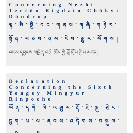
Concerning Nezhi
Tertön Rigdzin Chökyi
Döndrup
ལྷ་མི་སྤྱི་དང་གནས་གཞི་གཏེར་
སྟོན་བཅས་ནས་ངེས་རྒྱུར་སོགས།
འཇམ་དབྱངས་མཁྱེན་བརྩེ་ཆོས་ཀྱི་བློ་གྲོས་ཀྱིས་མཛད།
Declaration
Concerning the Sixth
Yongey Mingyur
Rinpoche
ཡོན་དགེ་མི་འགྱུར་རྡོ་རྗེ་སྐུ་ཕྲེང་
དྲུག་པ་ལ་ཞབས་འདེགས་བསྐུལ་