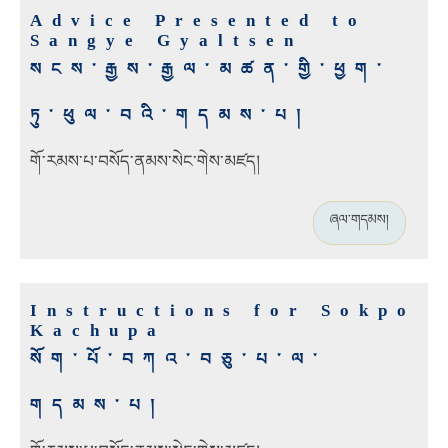
Advice Presented to
Sangye Gyaltsen
སངས་རྒྱས་རྒྱལ་མཚན་གྱི་ཕྱག་
ཏུ་ཕུལ་བའི་གདམས་པ།
གོ་རམས་པ་བསོད་ནམས་སེང་གེ
ས་མཛད།
ཞལ་གདམས།
Instructions for Sokpo
Kachupa
སོག་པོ་བཀའ་བཅུ་པ་ལ་
གདམས་པ།