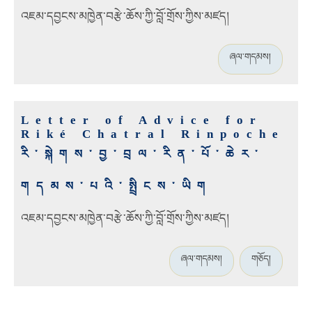
འཇམ་དབྱངས་མཁྱེན་བརྩེ་ཆོས་ཀྱི་བློ་གྲོས་ཀྱིས་མཛད།
ཞལ་གདམས།
Letter of Advice for
Riké Chatral Rinpoche
རི་སྐེགས་བྱ་བྲལ་རིན་པོ་ཆེར་
གདམས་པའི་སྤྲིངས་ཡིག
འཇམ་དབྱངས་མཁྱེན་བརྩེ་ཆོས་ཀྱི་བློ་གྲོས་ཀྱིས་མཛད།
ཞལ་གདམས།
གཅོད།