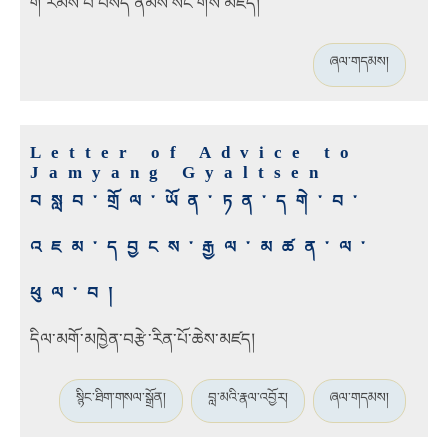
གོ་རམས་པ་བསོད་ནམས་སེང་གེ
ས་མཛད།
ཞལ་གདམས།
Letter of Advice to
Jamyang Gyaltsen
བསླབ་གྲོལ་ཡོན་ཏན་དགེ་བ་
འཇམ་དབྱངས་རྒྱལ་མཚན་ལ་
ཕུལ་བ།
དིལ་མགོ་མཁྱེན་བརྩེ་རིན་པོ་ཆེས་མཛད།
སྙིང་ཐིག་གསལ་སྒྲོན།
བླ་མའི་རྣལ་འབྱོར།
ཞལ་གདམས།