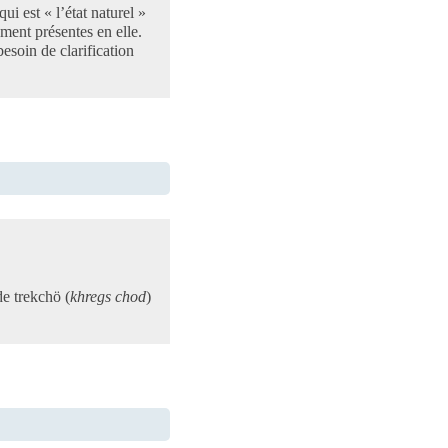
ui est « l’état naturel »
rement présentes en elle.
besoin de clarification
de trekchö (
khregs chod
)