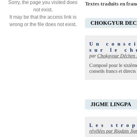
Sorry, the page you visited does
Textes traduits en fra
not exist.
It may be that the access link is
CHOKGYUR DEC
wrong or the file does not exist.
Un conse
sur le c
par
Chokgyour Déchen 
Composé pour le sixièm
conseils francs et direct
JIGME LINGPA
Les strop
révélées par Rigdzin
Jig