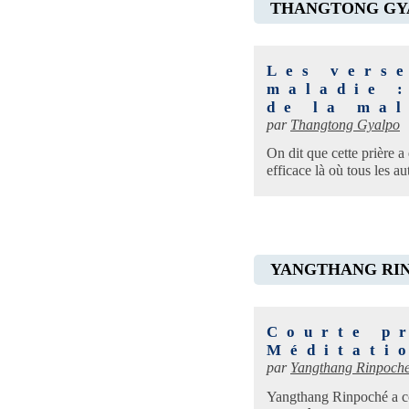
THANGTONG GY
Les vers
maladie :
de la ma
par
Thangtong Gyalpo
On dit que cette prière 
efficace là où tous les a
YANGTHANG RI
Courte pr
Méditati
par
Yangthang Rinpoch
Yangthang Rinpoché a com