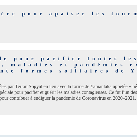
ière pour apaiser les tour
de pour pacifier toutes le
s, maladies et pandémies e
ante formes solitaires de 
élés par Tertön Sogyal en lien avec la forme de Yamāntaka appelée « héro
péciale pour pacifier et guérir les maladies contagieuses. Ce fut l’un des 
our contribuer à endiguer la pandémie de Coronavirus en 2020–2021.