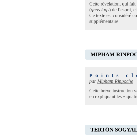
Cette révélation, qui fait
(
gnas lugs
) de l’esprit, 
Ce texte est considéré co
supplémentaire.
MIPHAM RINPO
Points cl
par
Mipham Rinpoche
Cette brève instruction 
en expliquant les « quatre
TERTÖN SOGYA