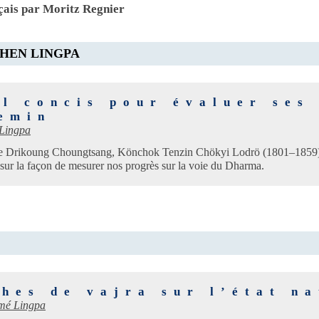
nçais par Moritz Regnier
HEN LINGPA
il concis pour évaluer ses
hemin
Lingpa
e Drikoung Choungtsang, Könchok Tenzin Chökyi Lodrö (1801–1859), c
s sur la façon de mesurer nos progrès sur la voie du Dharma.
hes de vajra sur l’état na
mé Lingpa