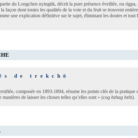
 partie du Longchen nyingtik, décrit la pure présence éveillée, ou rigpa, q
et la façon dont toutes les qualités de la voie et du fruit se trouvent entiè
mme une explication définitive sur le sujet, éliminant les doutes et tout 
CHE
és de trekchö
versifiée, composée en 1893-1894, résume les points clés de la pratique 
 manières de laisser les choses telles qu’elles sont » (
cog bzhag bzhi
).
L