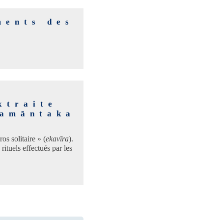
ments des
s
xtraite
Yamāntaka
s solitaire » (
ekavīra
).
rituels effectués par les