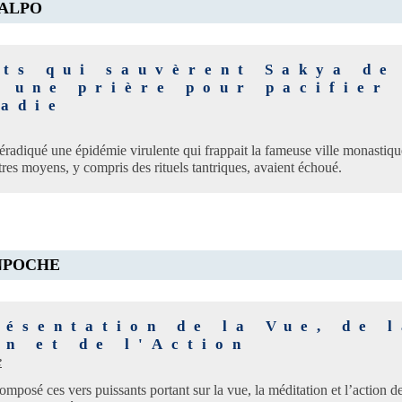
ALPO
ets qui sauvèrent Sakya de
 une prière pour pacifier
ladie
a éradiqué une épidémie virulente qui frappait la fameuse ville monastiq
utres moyens, y compris des rituels tantriques, avaient échoué.
NPOCHE
ésentation de la Vue, de 
on et de l'Action
e
posé ces vers puissants portant sur la vue, la méditation et l’action d