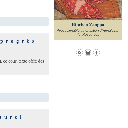
Rinchen Zangpo
Avec l’aimable autorisation d’Himalayan
Art Resources
 progrès
e court texte offre des
turel