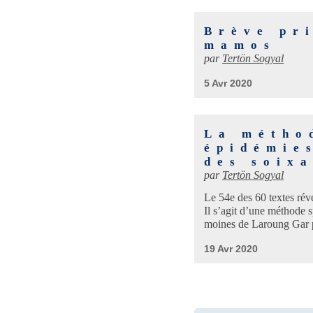
Brève pr
mamos
par
Tertön Sogyal
5 Avr 2020
La métho
épidémie
des soix
par
Tertön Sogyal
Le 54e des 60 textes rév
Il s’agit d’une méthode s
moines de Laroung Gar p
19 Avr 2020