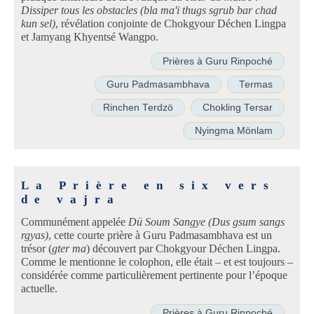
Dissiper tous les obstacles (bla ma'i thugs sgrub bar chad
kun sel)
, révélation conjointe de Chokgyour Déchen Lingpa
et Jamyang Khyentsé Wangpo.
Prières à Guru Rinpoché
Guru Padmasambhava
Termas
Rinchen Terdzö
Chokling Tersar
Nyingma Mönlam
La Prière en six vers
de vajra
Communément appelée
Dü Soum Sangye (Dus gsum sangs
rgyas)
, cette courte prière à Guru Padmasambhava est un
trésor (
gter ma
) découvert par Chokgyour Déchen Lingpa.
Comme le mentionne le colophon, elle était – et est toujours –
considérée comme particulièrement pertinente pour l’époque
actuelle.
Prières à Guru Rinpoché