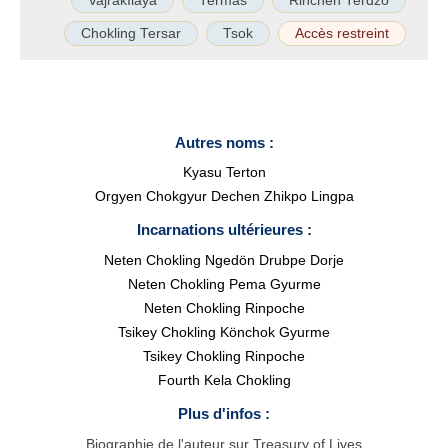
Vajrakīlaya
Termas
Rinchen Terdzö
Chokling Tersar
Tsok
Accès restreint
Autres noms :
Kyasu Terton
Orgyen Chokgyur Dechen Zhikpo Lingpa
Incarnations ultérieures :
Neten Chokling Ngedön Drubpe Dorje
Neten Chokling Pema Gyurme
Neten Chokling Rinpoche
Tsikey Chokling Könchok Gyurme
Tsikey Chokling Rinpoche
Fourth Kela Chokling
Plus d'infos :
Biographie de l'auteur sur Treasury of Lives