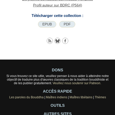
Profil auteur sur BDRC (P564)
Télécharger cette collection :
EPUB
PDF
DONS
Si vous trouvez ce site utile, veuillez penser à nous aider à atteindre notre
objectif de traduire plus d'œuvres classiques de la tradition bouddhiste et
de les publier gratuitement.
Veuillez nous soutenir sur Patreon.
ACCÈS RAPIDE
Les paroles du Bouddha
|
Maîtres indiens
|
Maîtres tibétains
|
Thèmes
OUTILS
AUTRES SITES