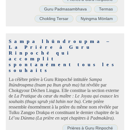
Guru Padmasambhava
Termas
Chokling Tersar
Nyingma Mönlam
Sampa lhündroupma –
La Prière à Guru
Rinpoché qui
accomplit
spontanément tous les
souhaits
La célèbre prière à Guru Rinpoché intitulée
Sampa
lhündroupma (bsam pa lhun grub ma)
fut révélée par
Chokgyour Déchen Lingpa. Elle constitue la section externe
de
La Pratique du cœur du maître : Le Joyau qui exauce les
souhaits (thugs sgrub yid bzhin nor bu)
. Cette prière
ressemble énormément à la prière du même nom révélée par
Tulku Zangpo Drakpa et constituant le dernier chapitre de la
Lé’ou Dünma (La prière en sept chapitres à Padmakāra)
.
Prières à Guru Rinpoché