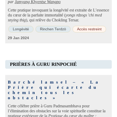
par
Jamyang Khyentse Wangpo
Cette pratique invoquant la longévité est extraite de L’essence
du cœur de la parfaite immortalité (
yongs rdzogs 'chi med
snying thig
), qui relève du Chokling Tersar.
Longévité
Rinchen Terdzö
Accès restreint
29 Jan 2024
PRIÈRES À GURU RINPOCHÉ
Barché lamsel – « La
Prière qui écarte du
chemin tous les
obstacles »
Cette célèbre prière à Guru Padmasambhava pour
l’élimination des obstacles sur la voie spirituelle constitue la
pratique extérieure de la
Pratique du cœur du maître :