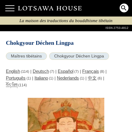
La maison des traductions du bouddhisme tibétain
ISSN 2753-4812
Chokgyour Déchen Lingpa
Maîtres tibétains
Chokgyour Déchen Lingpa
English
Deutsch
Español
Français
|
|
|
|
(114)
(7)
(7)
(8)
Português
Italiano
Nederlands
中文
|
|
|
|
(1)
(1)
(1)
(6)
བོད་ཡིག
(114)