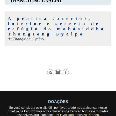
THANGTONG GYALPO
A pratica exterior,
interior e secreta de
refúgio do mahāsiddha
Thangtong Gyalpo
de
Thangtong Gyalpo
DOAÇÕES
Se você considera este site útil, por favor, ajude-nos a alcançar nosso
objetivo de traduzir mais obras clássicas da tradição budista e torná-las
disponíveis gratuitamente.
Por favor, apoie-nos no Patreon.