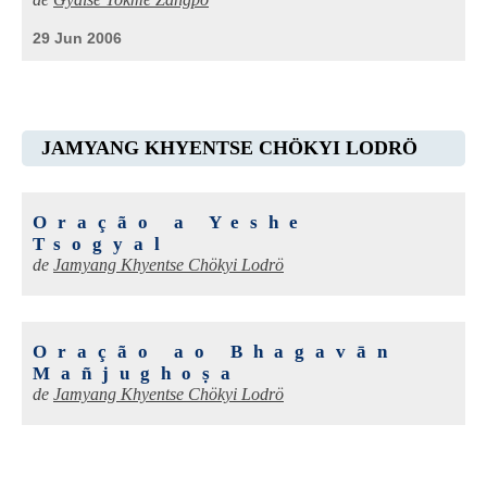
de
Gyalse Tokme Zangpo
29 Jun 2006
JAMYANG KHYENTSE CHÖKYI LODRÖ
Oração a Yeshe
Tsogyal
de
Jamyang Khyentse Chökyi Lodrö
Oração ao Bhagavān
Mañjughoṣa
de
Jamyang Khyentse Chökyi Lodrö