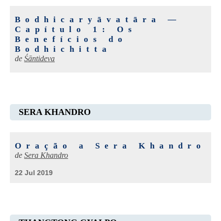
Bodhicaryāvatāra —
Capítulo 1: Os
Benefícios do
Bodhichitta
de
Śāntideva
SERA KHANDRO
Oração a Sera Khandro
de
Sera Khandro
22 Jul 2019