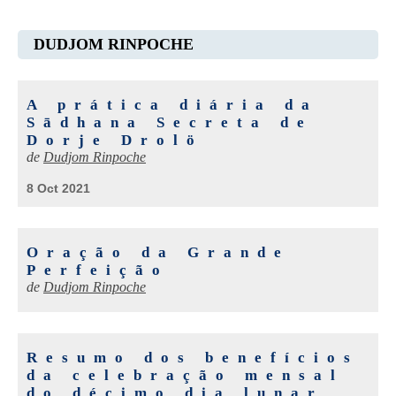
DUDJOM RINPOCHE
A prática diária da
Sādhana Secreta de
Dorje Drolö
de
Dudjom Rinpoche
8 Oct 2021
Oração da Grande
Perfeição
de
Dudjom Rinpoche
Resumo dos benefícios
da celebração mensal
do décimo dia lunar