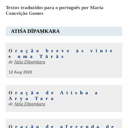
Textos traduzidos para o português por Maria
Conceição Gomes
ATIŚA DĪPAṂKARA
Oração breve às vinte
e uma Tārās
de
Atiśa Dīpaṃkara
12 Aug 2022
Oração de Atisha a
Arya Tara
de
Atiśa Dīpaṃkara
Oração de oferenda de