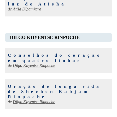
luz de Atisha
de
Atiśa Dīpaṃkara
DILGO KHYENTSE RINPOCHE
Conselhos do coração
em quatro linhas
de
Dilgo Khyentse Rinpoche
Oração de longa vida
de Shechen Rabjam
Rinpoche
de
Dilgo Khyentse Rinpoche