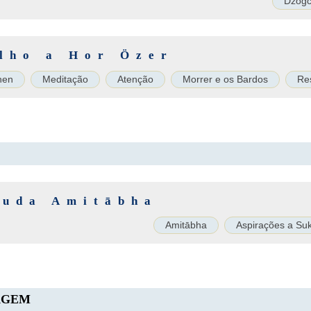
Dzog
lho a Hor Özer
hen
Meditação
Atenção
Morrer e os Bardos
Re
Buda Amitābha
Amitābha
Aspirações a Su
AGEM