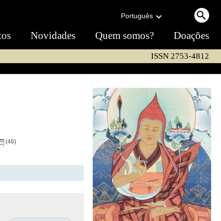
Português
tos
Novidades
Quem somos?
Doações
ISSN 2753-4812
ིག
(46)