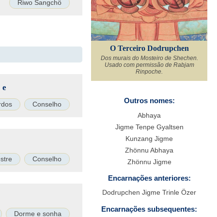
Riwo Sangchö
O Terceiro Dodrupchen
Dos murais do Mosteiro de Shechen.
Usado com permissão de Rabjam
Rinpoche.
te
Outros nomes:
rdos
Conselho
Abhaya
Jigme Tenpe Gyaltsen
Kunzang Jigme
Zhönnu Abhaya
stre
Conselho
Zhönnu Jigme
Encarnações anteriores:
Dodrupchen Jigme Trinle Özer
Encarnações subsequentes:
Dorme e sonha