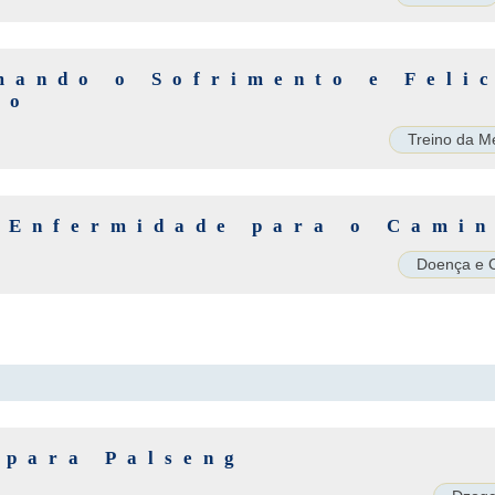
mando o Sofrimento e Feli
ão
Treino da M
 Enfermidade para o Cami
Doença e 
 para Palseng