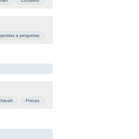
chen
Conselho
spostas a perguntas
khāvatī
Preces