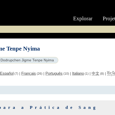
Explorar
Proje
me Tenpe Nyima
Dodrupchen Jigme Tenpe Nyima
Español
Français
Português
Italiano
中文
|
|
|
|
|
བོད་ཡ
(7)
(26)
(10)
(1)
(8)
para a Prática de Sang