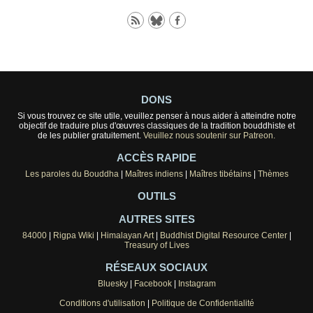
DONS
Si vous trouvez ce site utile, veuillez penser à nous aider à atteindre notre
objectif de traduire plus d'œuvres classiques de la tradition bouddhiste et
de les publier gratuitement.
Veuillez nous soutenir sur Patreon.
ACCÈS RAPIDE
Les paroles du Bouddha
|
Maîtres indiens
|
Maîtres tibétains
|
Thèmes
OUTILS
AUTRES SITES
84000
|
Rigpa Wiki
|
Himalayan Art
|
Buddhist Digital Resource Center
|
Treasury of Lives
RÉSEAUX SOCIAUX
Bluesky
|
Facebook
|
Instagram
Conditions d'utilisation
|
Politique de Confidentialité