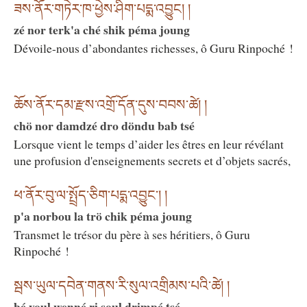
ཟས་ནོར་གཏེར་ཁ་ཕྱེས་ཤིག་པདྨ་འབྱུང། །
zé nor terk'a ché shik péma joung
Dévoile-nous d’abondantes richesses, ô Guru Rinpoché !
ཆོས་ནོར་དམ་རྫས་འགྲོ་དོན་དུས་བབས་ཚེ། །
chö nor damdzé dro döndu bab tsé
Lorsque vient le temps d’aider les êtres en leur révélant
une profusion d'enseignements secrets et d’objets sacrés,
ཕ་ནོར་བུ་ལ་སྤྲོད་ཅིག་པདྨ་འབྱུང༌། །
p'a norbou la trö chik péma joung
Transmet le trésor du père à ses héritiers, ô Guru
Rinpoché !
སྦས་ཡུལ་དབེན་གནས་རི་སུལ་འགྲིམས་པའི་ཚེ། །
bé youl wenné ri soul drimpé tsé