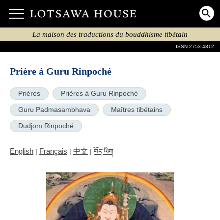
La maison des traductions du bouddhisme tibétain
ISSN 2753-4812
Prière à Guru Rinpoché
Prières
Prières à Guru Rinpoché
Guru Padmasambhava
Maîtres tibétains
Dudjom Rinpoché
English
Français
中文
|
|
|
བོད་ཡིག