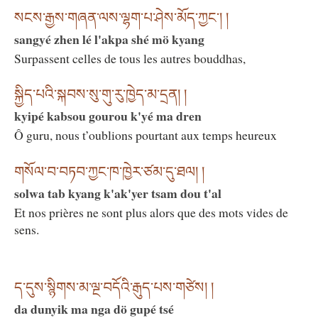
སངས་རྒྱས་གཞན་ལས་ལྷག་པ་ཤེས་མོད་ཀྱང༌། །
sangyé zhen lé l'akpa shé mö kyang
Surpassent celles de tous les autres bouddhas,
སྐྱིད་པའི་སྐབས་སུ་གུ་རུ་ཁྱེད་མ་དྲན། །
kyipé kabsou gourou k'yé ma dren
Ô guru, nous t’oublions pourtant aux temps heureux
གསོལ་བ་བཏབ་ཀྱང་ཁ་ཁྱེར་ཙམ་དུ་ཐལ། །
solwa tab kyang k'ak'yer tsam dou t'al
Et nos prières ne sont plus alors que des mots vides de
sens.
ད་དུས་སྙིགས་མ་ལྔ་བདོའི་རྒུད་པས་གཙེས། །
da dunyik ma nga dö gupé tsé