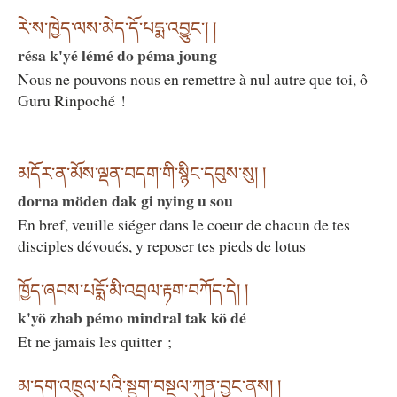
རེ་ས་ཁྱེད་ལས་མེད་དོ་པདྨ་འབྱུང༌། །
résa k'yé lémé do péma joung
Nous ne pouvons nous en remettre à nul autre que toi, ô
Guru Rinpoché !
མདོར་ན་མོས་ལྡན་བདག་གི་སྙིང་དབུས་སུ། །
dorna möden dak gi nying u sou
En bref, veuille siéger dans le coeur de chacun de tes
disciples dévoués, y reposer tes pieds de lotus
ཁྱོད་ཞབས་པདྨོ་མི་འབྲལ་རྟག་བཀོད་དེ། །
k'yö zhab pémo mindral tak kö dé
Et ne jamais les quitter ;
མ་དག་འཁྲུལ་པའི་སྡུག་བསྔལ་ཀུན་བྱང་ནས། །