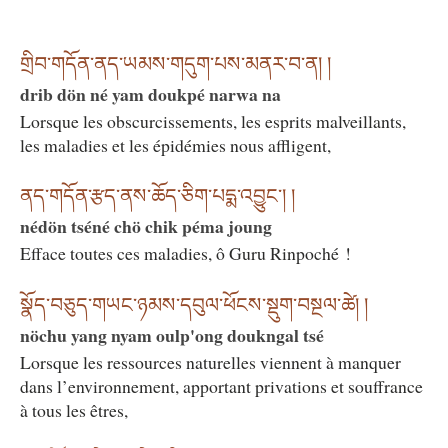
གྲིབ་གདོན་ནད་ཡམས་གདུག་པས་མནར་བ་ན། །
drib dön né yam doukpé narwa na
Lorsque les obscurcissements, les esprits malveillants,
les maladies et les épidémies nous affligent,
ནད་གདོན་རྩད་ནས་ཆོད་ཅིག་པདྨ་འབྱུང༌། །
nédön tséné chö chik péma joung
Efface toutes ces maladies, ô Guru Rinpoché !
སྣོད་བཅུད་གཡང་ཉམས་དབུལ་ཕོངས་སྡུག་བསྔལ་ཚེ། །
nöchu yang nyam oulp'ong doukngal tsé
Lorsque les ressources naturelles viennent à manquer
dans l’environnement, apportant privations et souffrance
à tous les êtres,