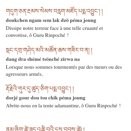
གདུག་ཅན་རྔམས་སེམས་བརླག་མཛོད་པདྨ་འབྱུང༌། །
doukchen ngam sem lak dzö péma joung
Dissipe notre terreur face à une telle cruauté et
convoitise, ô Guru Rinpoché !
སྡང་དགྲ་གཤེད་མའི་མཚོན་ཆས་གཟིར་བ་ན། །
dang dra shémé tsönché zirwa na
Lorsque nous sommes tourmentés par des tueurs ou des
agresseurs armés,
རྡོ་རྗེའི་གུར་དུ་ཚུད་ཅིག་པདྨ་འབྱུང༌། །
dorjé gour dou tsu chik péma joung
Abrite-nous en la tente adamantine, ô Guru Rinpoché !
ནམ་ཞིག་ཚེ་ཟད་འཆི་བའི་དུས་བབས་ཚེ། །