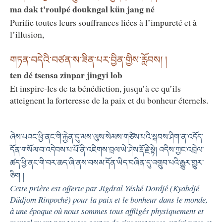
ma dak t'roulpé doukngal kün jang né
Purifie toutes leurs souffrances liées à l’impureté et à
l’illusion,
གཏན་བདེའི་བཙན་ས་ཟིན་པར་བྱིན་གྱིས་རློབས། །
ten dé tsensa zinpar jingyi lob
Et inspire-les de ta bénédiction, jusqu’à ce qu’ils
atteignent la forteresse de la paix et du bonheur éternels.
ཞེས་པའང་ཕྱི་ནང་གི་རྐྱེན་དུ་མས་ལུས་སེམས་གཙེས་པའི་སྐབས་ཤིག་ན་འདོད་
དོན་གསོལ་བ་འདེབས་པ་པོ་ནི་འཇིགས་བྲལ་ཡེ་ཤེས་རྡོ་རྗེ་སྟེ། འདིས་ཀྱང་འབྲེལ་
ཚད་ཕྱི་ནང་གི་བར་ཆད་ཞི་ནས་བསམ་དོན་ཡིད་བཞིན་དུ་འགྲུབ་པའི་རྒྱུར་གྱུར་
ཅིག །
Cette prière est offerte par Jigdral Yéshé Dordjé (Kyabdjé
Düdjom Rinpoché) pour la paix et le bonheur dans le monde,
à une époque où nous sommes tous affligés physiquement et