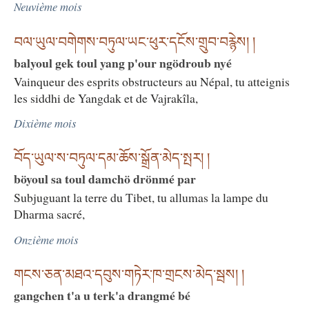
Neuvième mois
བལ་ཡུལ་བགེགས་བཏུལ་ཡང་ཕུར་དངོས་གྲུབ་བརྙེས། །
balyoul gek toul yang p'our ngödroub nyé
Vainqueur des esprits obstructeurs au Népal, tu atteignis
les siddhi de Yangdak et de Vajrakîla,
Dixième mois
བོད་ཡུལ་ས་བཏུལ་དམ་ཆོས་སྒྲོན་མེད་སྤར། །
böyoul sa toul damchö drönmé par
Subjuguant la terre du Tibet, tu allumas la lampe du
Dharma sacré,
Onzième mois
གངས་ཅན་མཐའ་དབུས་གཏེར་ཁ་གྲངས་མེད་སྦས། །
gangchen t'a u terk'a drangmé bé