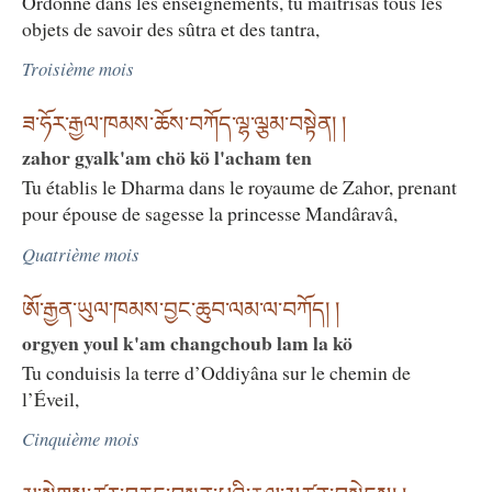
Ordonné dans les enseignements, tu maîtrisas tous les
objets de savoir des sûtra et des tantra,
Troisième mois
ཟ་ཧོར་རྒྱལ་ཁམས་ཆོས་བཀོད་ལྷ་ལྕམ་བསྟེན། །
zahor gyalk'am chö kö l'acham ten
Tu établis le Dharma dans le royaume de Zahor, prenant
pour épouse de sagesse la princesse Mandâravâ,
Quatrième mois
ཨོ་རྒྱན་ཡུལ་ཁམས་བྱང་ཆུབ་ལམ་ལ་བཀོད། །
orgyen youl k'am changchoub lam la kö
Tu conduisis la terre d’Oddiyâna sur le chemin de
l’Éveil,
Cinquième mois