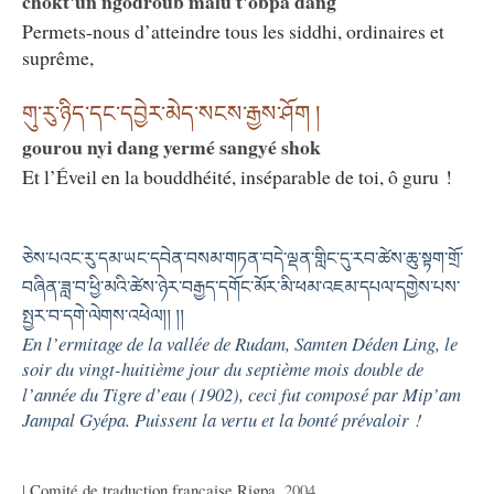
chokt'ün ngödroub malu t'obpa dang
Permets-nous d’atteindre tous les siddhi, ordinaires et
suprême,
གུ་རུ་ཉིད་དང་དབྱེར་མེད་སངས་རྒྱས་ཤོག །
gourou nyi dang yermé sangyé shok
Et l’Éveil en la bouddhéité, inséparable de toi, ô guru !
ཅེས་པའང་རུ་དམ་ཡང་དབེན་བསམ་གཏན་བདེ་ལྡན་གླིང་དུ་རབ་ཚེས་ཆུ་སྟག་གྲོ་
བཞིན་ཟླ་བ་ཕྱི་མའི་ཚེས་ཉེར་བརྒྱད་དགོང་མོར་མི་ཕམ་འཇམ་དཔལ་དགྱེས་པས་
སྤྱར་བ་དགེ་ལེགས་འཕེལ།། །།
En l’ermitage de la vallée de Rudam, Samten Déden Ling, le
soir du vingt-huitième jour du septième mois double de
l’année du Tigre d’eau (1902), ceci fut composé par Mip’am
Jampal Gyépa. Puissent la vertu et la bonté prévaloir !
|
Comité de traduction française Rigpa
, 2004