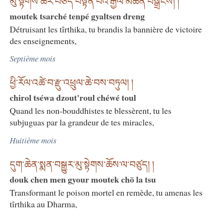
མུ་སྟེགས་ཚར་བཅད་བསྟན་པའི་རྒྱལ་མཚན་བསྒྲེངས། །
moutek tsarché tenpé gyaltsen dreng
Détruisant les tîrthika, tu brandis la bannière de victoire
des enseignements,
Septième mois
ཕྱི་རོལ་འཚེ་བ་རྫུ་འཕྲུལ་ཆེ་བས་བཏུལ། །
chirol tséwa dzout'roul chéwé toul
Quand les non-bouddhistes te blessèrent, tu les
subjuguas par la grandeur de tes miracles,
Huitième mois
དུག་ཆེན་སྨན་བསྒྱུར་མུ་སྟེགས་ཆོས་ལ་བཙུད། །
douk chen men gyour moutek chö la tsu
Transformant le poison mortel en remède, tu amenas les
tîrthika au Dharma,