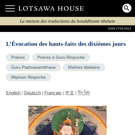
La maison des traductions du bouddhisme tibétain
ISSN 2753-4812
L’Évocation des hauts-faits des dixièmes jours
Prières
Prières à Guru Rinpoché
Guru Padmasambhava
Maîtres tibétains
Mipham Rinpoche
English
Deutsch
Français
中文
|
|
|
|
བོད་ཡིག