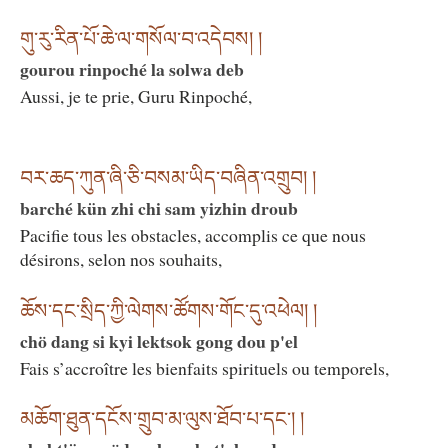
གུ་རུ་རིན་པོ་ཆེ་ལ་གསོལ་བ་འདེབས། །
gourou rinpoché la solwa deb
Aussi, je te prie, Guru Rinpoché,
བར་ཆད་ཀུན་ཞི་ཅི་བསམ་ཡིད་བཞིན་འགྲུབ། །
barché kün zhi chi sam yizhin droub
Pacifie tous les obstacles, accomplis ce que nous
désirons, selon nos souhaits,
ཆོས་དང་སྲིད་ཀྱི་ལེགས་ཚོགས་གོང་དུ་འཕེལ། །
chö dang si kyi lektsok gong dou p'el
Fais s’accroître les bienfaits spirituels ou temporels,
མཆོག་ཐུན་དངོས་གྲུབ་མ་ལུས་ཐོབ་པ་དང༌། །