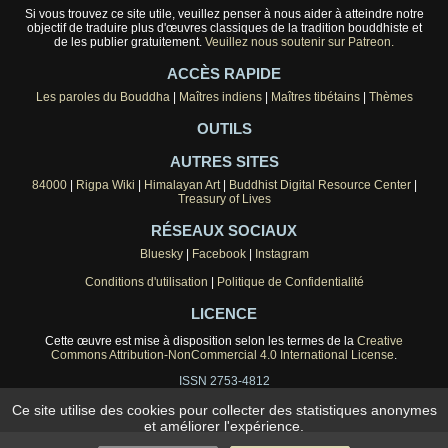
Si vous trouvez ce site utile, veuillez penser à nous aider à atteindre notre
objectif de traduire plus d'œuvres classiques de la tradition bouddhiste et
de les publier gratuitement.
Veuillez nous soutenir sur Patreon.
ACCÈS RAPIDE
Les paroles du Bouddha
|
Maîtres indiens
|
Maîtres tibétains
|
Thèmes
OUTILS
AUTRES SITES
84000
|
Rigpa Wiki
|
Himalayan Art
|
Buddhist Digital Resource Center
|
Treasury of Lives
RÉSEAUX SOCIAUX
Bluesky
|
Facebook
|
Instagram
Conditions d'utilisation
|
Politique de Confidentialité
LICENCE
Cette œuvre est mise à disposition selon les termes de la
Creative
Commons Attribution-NonCommercial 4.0 International License
.
ISSN 2753-4812
Ce site utilise des cookies pour collecter des statistiques anonymes
et améliorer l'expérience.