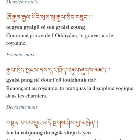
Douzième mois
ཨོ་རྒྱན་རྒྱལ་པོའི་སྲས་སུ་རྒྱལ་སྲིད་བཟུང༌། །
orgyen gyalpö sé sou gyalsi zoung
Couronné prince de l’Oddiyâna, tu gouvernas le
royaume,
Premier mois
རྒྱལ་སྲིད་སྤངས་ནས་དུར་ཁྲོད་བརྟུལ་ཞུགས་མཛད། །
gyalsi pang né dourt'rö toulzhouk dzé
Renonçant au royaume, tu pratiquas la discipline yogique
dans les charniers,
Deuxième mois
བསྟན་ལ་རབ་བྱུང་མདོ་སྔགས་ཤེས་བྱ་མཁྱེན། །
ten la rabjoung do ngak shéja k'yen