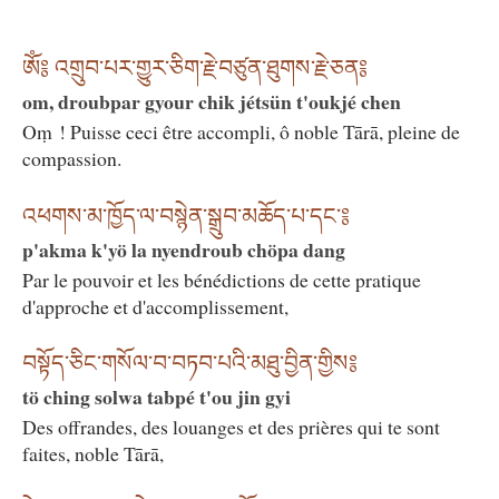
ཨོཾ༔ འགྲུབ་པར་གྱུར་ཅིག་རྗེ་བཙུན་ཐུགས་རྗེ་ཅན༔
om, droubpar gyour chik jétsün t'oukjé chen
Oṃ ! Puisse ceci être accompli, ô noble Tārā, pleine de
compassion.
འཕགས་མ་ཁྱོད་ལ་བསྙེན་སྒྲུབ་མཆོད་པ་དང༌༔
p'akma k'yö la nyendroub chöpa dang
Par le pouvoir et les bénédictions de cette pratique
d'approche et d'accomplissement,
བསྟོད་ཅིང་གསོལ་བ་བཏབ་པའི་མཐུ་བྱིན་གྱིས༔
tö ching solwa tabpé t'ou jin gyi
Des offrandes, des louanges et des prières qui te sont
faites, noble Tārā,