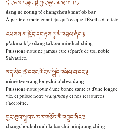
དེང་ནས་བཟུང་སྟེ་བྱང་ཆུབ་མ་ཐོབ་བར༔
deng né zoung té changchoub mat'ob bar
À partir de maintenant, jusqu'à ce que l'Éveil soit atteint,
འཕགས་མ་ཁྱོད་དང་རྟག་ཏུ་མི་འབྲལ་ཞིང༌༔
p'akma k'yö dang taktou mindral zhing
Puissions-nous ne jamais être séparés de toi, noble
Salvatrice.
ནད་མེད་ཚེ་དབང་ལོངས་སྤྱོད་འཕེལ་བ་དང༌༔
némé tsé wang longchö p'elwa dang
Puissions-nous jouir d'une bonne santé et d'une longue
vie, et puisse notre
wangthang
et nos ressources
s'accroître.
བྱང་ཆུབ་སྒྲུབ་ལ་བར་གཅོད་མི་འབྱུང་ཞིང༌༔
changchoub droub la barchö minjoung zhing