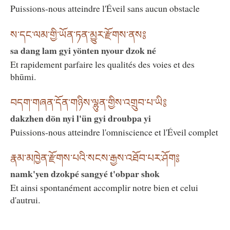
Puissions-nous atteindre l'Éveil sans aucun obstacle
ས་དང་ལམ་གྱི་ཡོན་ཏན་མྱུར་རྫོགས་ནས༔
sa dang lam gyi yönten nyour dzok né
Et rapidement parfaire les qualités des voies et des
bhūmi.
བདག་གཞན་དོན་གཉིས་ལྷུན་གྱིས་འགྲུབ་པ་ཡི༔
dakzhen dön nyi l'ün gyi droubpa yi
Puissions-nous atteindre l'omniscience et l'Éveil complet
རྣམ་མཁྱེན་རྫོགས་པའི་སངས་རྒྱས་འཐོབ་པར་ཤོག༔
namk'yen dzokpé sangyé t'obpar shok
Et ainsi spontanément accomplir notre bien et celui
d'autrui.