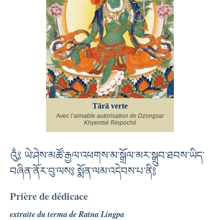
Tārā verte
Avec l’aimable autorisation de Dzongsar
Khyentsé Rinpoché
༃ ཡེ་ཤེས་མཚོ་རྒྱལ་འཕགས་མ་སྒྲོལ་མར་སྒྲུབ་ཐབས་ཡིད་
བཞིན་ནོར་བུ་ལས༔ སྨོན་ལམ་འདེབས་པ་ནི༔
Prière de dédicace
extraite du terma de Ratna Lingpa