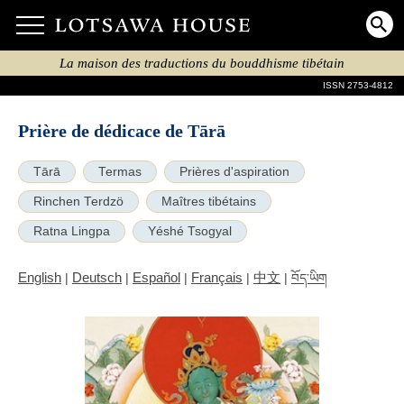
La maison des traductions du bouddhisme tibétain
ISSN 2753-4812
Prière de dédicace de Tārā
Tārā
Termas
Prières d'aspiration
Rinchen Terdzö
Maîtres tibétains
Ratna Lingpa
Yéshé Tsogyal
English
Deutsch
Español
Français
中文
|
|
|
|
|
བོད་ཡིག