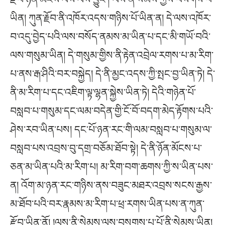
ཡིན། ཀུན་རྗོབ་ནི་འཁོར་འདས་གཉིས་པོ་ཡིན་ན། དེ་ལས་འཁོར་
བ་འདུ་བྱེད་པའི་ལས་བསོད་ནམས་མ་ཡིན་པ་དང་མི་གཡོ་བའི་
ལས་གསུམ་ཡིན། དེ་གསུམ་གྱིས་ནི་རྟེན་འབྲེལ་རགས་པ་མ་རིག་
པ་ནས་རྒ་ཤིའི་བར་བསྐྱེད། དེ་ནི་མྱང་འདས་ཀྱི་སྤང་བྱ་ཡིན་ཏེ། དེ་
ནི་མ་རིག་པ་དང་འཇིག་ལྟ་ལྷན་སྐྱེས་ཡིན་ཏེ། དེའི་གཉེན་པོ་
བསླབ་པ་གསུམ་དང་ལམ་བདེན་གྱི་ངོ་བོ་བདག་མེད་རྟོགས་པའི་
ཤེས་རབ་ཡིན་པས། དང་པོ་ཉན་རང་གི་ལམ་བསླབ་པ་གསུམ་ལ་
བསླབ་པས་འབྲས་བུ་དགྲ་བཅོམ་ཐོབ་སྟེ། དེ་ནི་ཉོན་མོངས་པ་
ཅན་མ་ཡིན་པའི་མ་རིག་པ། མ་རིག་བག་ཆགས་ཀྱི་ས་ཡིན་པས་
ན། འོག་མ་ཉན་རང་གཉིས་ནས་བཟུང་མཐར་འབྲས་སངས་རྒྱས་
མ་ཐོབ་པའི་བར་རྣམས་མ་རིག་པ་ཕྲ་རགས་ཡིན་པས་ན་ཀུན་
རྫོབ་ཡིན་ནོ། །ལས་ནི་སེམས་ལས་བསགས་པ་པོ་ནི་སེམས་ཡིན།