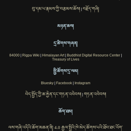
བུ་དམ་པ་རྣམས་ཀྱི་བརྩམས་ཆོས།
བརྗོད་གཞི།
|
མཉན་ཆས།
དྲ་ཚིགས་གཞན།
84000
|
Rigpa Wiki
|
Himalayan Art
|
Buddhist Digital Resource Center
|
Treasury of Lives
སྤྱི་ཚོགས་དྲ་ལམ།
Bluesky
|
Facebook
|
Instagram
བེད་སྤྱོད་ཀྱི་ཆ་རྐྱེན་དང་གཏན་འབེབས།
གཏན་འབེབས།
|
ཆོག་ཐམ།
ལས་གཞི་འདིའི་ཆོག་མཆན་ནི། 4.0 རྒྱལ་སྤྱིའི་ཁེ་མེད་ཚོགས་པའི་ཐོབ་ཐང་འོག་