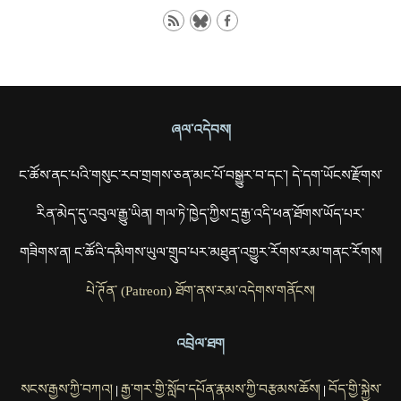
ཞལ་འདེབས།
ང་ཚོས་ནང་པའི་གསུང་རབ་གྲགས་ཅན་མང་པོ་བསྒྱུར་བ་དང་། དེ་དག་ཡོངས་རྫོགས་
རིན་མེད་དུ་འབུལ་རྒྱུ་ཡིན། གལ་ཏེ་ཁྱེད་ཀྱིས་དྲ་རྒྱ་འདི་ཕན་ཐོགས་ཡོད་པར་
གཟིགས་ན། ང་ཚོའི་དམིགས་ཡུལ་གྲུབ་པར་མཐུན་འགྱུར་རོགས་རམ་གནང་རོགས།
པེ་ཊོན་ (Patreon) ཐོག་ནས་རམ་འདེགས་གནོངས།
འབྲེལ་ཐག
སངས་རྒྱས་ཀྱི་བཀའ།
རྒྱ་གར་གྱི་སློབ་དཔོན་རྣམས་ཀྱི་བརྩམས་ཆོས།
བོད་གྱི་སྐྱེས་
|
|