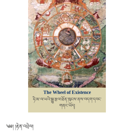
The Wheel of Existence
ཧི་མ་ལ་ཡའི་སྒྱུ་རྩལ་ཐོན་ཁུངས་ནས་བདག་དབང་
གནང་ཡོད།
༄༅། །རྟེན་འབྲེལ།