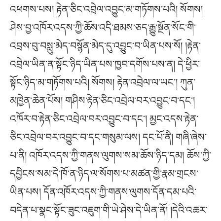
འཕགས་པས། རྟེན་ཅིང་འབྲེལ་འབྱུང་མ་གཏོགས་པའི། སོགས།
ཤེས་བྱ་འཁོར་འདས་ཀྱི་ཆོས་འདི་ཐམས་ཅད་རྒྱུ་སྔོན་སོང་གི་
འབྲས་བུ་བསླུ་མེད་བསྙོན་མེད་དུ་འབྱུང་བ་ཡིན་པས་སོ། །རྟེན་
འབྲེལ་ཡིན་ན་སྟོང་ཉིད་ཡིན་པས་ཁྱབ་དགོས་པས་ན། དེ་ཕྱིར་
སྟོང་ཉིད་མ་གཏོགས་པའི། སོགས། རྟེན་འབྲེལ་ལ་ཡང༌། ཀུན་
མཁྱེན་ཆེན་པོས། གཤིས་རྟེན་ཅིང་འབྲེལ་བར་འབྱུང་བ་དང༌།
འཁོར་བ་རྟེན་ཅིང་འབྲེལ་བར་འབྱུང་བ་དང༌། མྱང་འདས་རྟེན་
ཅིང་འབྲེལ་བར་འབྱུང་བ་དང་གསུམ་ལས། དང་པོ་ནི། གཞི་ཞེས་
པ་ནི། འཁོར་འདས་ཀྱི་གནས་ལུགས་སམ་ཆོས་ཉིད་དམ། ཆོས་ཀྱི་
དབྱིངས་སམ་དེ་ཁོ་ན་ཉིད་ལ་སོགས་པ་མཚན་གྱི་རྣམ་གྲངས་
ཡིན་པས། དོན་འཁོར་འདས་ཀྱི་གནས་ལུགས་དོན་དམ་པའི་
བདེན་པ་སྣང་སྟོང་ཟུང་འཇུག་གི་ཡེ་ཤེས་དེ་ཡིན་ནོ། །དེའི་འཆར་