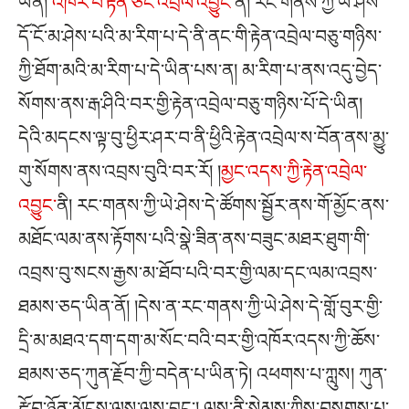
ཡིན།
འཁོར་བ་རྟེན་ཅིང་འབྲེལ་འབྱུང་
ནི། རང་གནས་ཀྱི་ཡེ་ཤེས་
དོ་ངོ་མ་ཤེས་པའི་མ་རིག་པ་དེ་ནི་ནང་གི་རྟེན་འབྲེལ་བཅུ་གཉིས་
ཀྱི་ཐོག་མའི་མ་རིག་པ་དེ་ཡིན་པས་ན། མ་རིག་པ་ནས་འདུ་བྱེད་
སོགས་ནས་རྒ་ཤིའི་བར་གྱི་རྟེན་འབྲེལ་བཅུ་གཉིས་པོ་དེ་ཡིན།
དེའི་མདངས་ལྟ་བུ་ཕྱིར་ཤར་བ་ནི་ཕྱིའི་རྟེན་འབྲེལ་ས་བོན་ནས་མྱུ་
གུ་སོགས་ནས་འབྲས་བུའི་བར་རོ། །
མྱང་འདས་ཀྱི་རྟེན་འབྲེལ་
འབྱུང་
ནི། རང་གནས་ཀྱི་ཡེ་ཤེས་དེ་ཚོགས་སྦྱོར་ནས་གོ་མྱོང་ནས་
མཐོང་ལམ་ནས་རྟོགས་པའི་སྣེ་ཟིན་ནས་བཟུང་མཐར་ཐུག་གི་
འབྲས་བུ་སངས་རྒྱས་མ་ཐོབ་པའི་བར་གྱི་ལམ་དང་ལམ་འབྲས་
ཐམས་ཅད་ཡིན་ནོ། །དེས་ན་རང་གནས་ཀྱི་ཡེ་ཤེས་དེ་གློ་བུར་གྱི་
དྲི་མ་མཐའ་དག་དག་མ་སོང་བའི་བར་གྱི་འཁོར་འདས་ཀྱི་ཆོས་
ཐམས་ཅད་ཀུན་རྗོབ་ཀྱི་བདེན་པ་ཡིན་ཏེ། འཕགས་པ་ཀླུས། ཀུན་
རྫོབ་ཉོན་མོངས་ལས་ལས་བྱུང༌། ལས་ནི་སེམས་ཀྱིས་བསགས་པ་