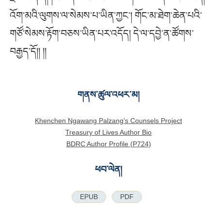
འོག་མའི་ལུགས་ལ་སེམས་པ་ཡིན་ཀྱང༌། གོང་མ་ཐེག་ཆེན་པའི་
གཙོ་སེམས་རྟོག་བཅས་ཡིན་པར་འདོད། དེ་ལ་དབྱེ་ན་ཚོགས་
བརྒྱད་དོ།། །།
གནས་ཚུལ་འཕར་མ།
Khenchen Ngawang Palzang’s Counsels Project
Treasury of Lives Author Bio
BDRC Author Profile (P724)
ཕབ་ལེན།
EPUB
PDF