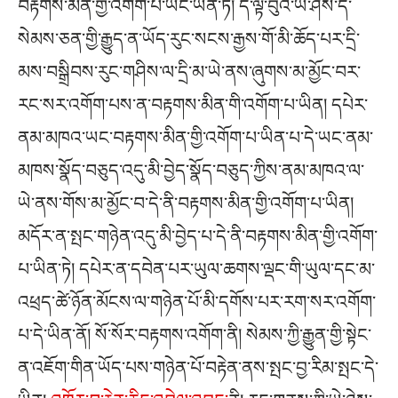
བརྟགས་མིན་གྱི་འགོག་པ་ཡང་ཡིན་ཏེ། དེ་ལྟ་བུའི་ཡེ་ཤེས་དེ་
སེམས་ཅན་གྱི་རྒྱུད་ན་ཡོད་རུང་སངས་རྒྱས་གོ་མི་ཆོད་པར་དྲི་
མས་བསྒྲིབས་རུང་གཤིས་ལ་དྲི་མ་ཡེ་ནས་ཞུགས་མ་མྱོང་བར་
རང་སར་འགོག་པས་ན་བརྟགས་མིན་གི་འགོག་པ་ཡིན། དཔེར་
ནམ་མཁའ་ཡང་བརྟགས་མིན་གྱི་འགོག་པ་ཡིན་པ་དེ་ཡང་ནམ་
མཁས་སྣོད་བཅུད་འདུ་མི་བྱེད་སྣོད་བཅུད་ཀྱིས་ནམ་མཁའ་ལ་
ཡེ་ནས་གོས་མ་མྱོང་བ་དེ་ནི་བརྟགས་མིན་གྱི་འགོག་པ་ཡིན།
མདོར་ན་སྤང་གཉེན་འདུ་མི་བྱེད་པ་དེ་ནི་བརྟགས་མིན་གྱི་འགོག་
པ་ཡིན་ཏེ། དཔེར་ན་དབེན་པར་ཡུལ་ཆགས་ལྡང་གི་ཡུལ་དང་མ་
འཕྲད་ཚེ་ཉོན་མོངས་ལ་གཉེན་པོ་མི་དགོས་པར་རག་སར་འགོག་
པ་དེ་ཡིན་ནོ། སོ་སོར་བརྟགས་འགོག་ནི། སེམས་ཀྱི་རྒྱུན་གྱི་སྟེང་
ན་འཇོག་གིན་ཡོད་པས་གཉེན་པོ་བརྟེན་ནས་སྤང་བྱ་རིམ་སྤང་དེ་