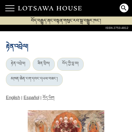
བོད་བརྒྱུད་ནང་བསྟན་གསུང་རབ་སྒྲ་བསྒྱུར་ཁང་།
ISSN 2753-4812
རྟེན་འབྲེལ།
རྟེན་འབྲེལ།
ཟིན་བྲིས།
བོད་ཀྱི་བླ་མ།
མཁན་ཆེན་ངག་དབང་དཔལ་བཟང་།
English
Español
|
|
བོད་ཡིག