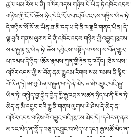
ཚུལ་ལམ་རོལ་པ་ནི། འཁོར་འདས་གཉིས་པོ་ཡིན་ཏེ་འཁོར་འདས་
གཉིས་ཀྱི་ངོ་བོ་ཆོས་ཉིད་དེའི་རོལ་པ་འཁོར་འདས་གཉིས་ཡིན་ཏེ།
དེ་གཉིས་སོ་སོ་མ་ཡིན་ཐ་མི་དད་པ་དེ་ནི་ལ་ཟླའི་གནད་ཡིན། དེ་
ལྟ་བུའི་གནས་ལུགས་དེ་ནི་འཁོར་འདས་གཉིས་ཀྱི་འབྱུང་ཁུངས་
སམ་རྒྱུ་ལྟ་བུ་ཡིན་ཏེ། ཆོས་དབྱིངས་བསྟོད་པ་ལས། ས་བོན་གྱུར་
པ་ཁམས་དེ་ཉིད། །ཆོས་རྣམས་ཀུན་གྱི་རྟེན་དུ་འདོད། །ཅེས་པས།
འཁོར་འདས་ཀྱི་ས་བོན་ནམ་རྒྱུའམ་རིགས་སམ་ཁམས་ནི་སྙིང་
པོ་ཡིན་ཏེ། ཨ་བུའི་ཞལ་རྒྱུན་ལ་དེ་ནི་མེད་ན་མི་འབྱུང་བའི་རྒྱུ་
ཡིན་ཏེ། བསྐྱེད་བྱ་སྐྱེད་བྱེད་ཀྱི་རྒྱུ་འབྲས་མཚན་ཉིད་པ་ནི་མིན་ཏེ།
མེད་ན་མི་འབྱུང་བའི་རྒྱུ་ནི་གནས་ལུགས་ཡེ་ཤེས་དེ་མེད་ན་
འཁོར་འདས་གཉིས་པོ་འབྱུང་བའི་ཁུངས་མེད་དོ། །དཔེར་ན་ནམ་
མཁའ་མེད་ན་སྣོད་བཅུད་འབྱུང་བ་མེད་པ་དང༌། རྒྱ་མཚོ་མེད་ན་