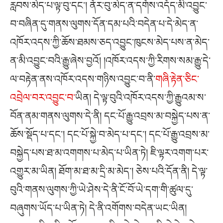
རླབས་མེད་པ་ལྟ་བུ་དང༌། ནོར་བུ་མེད་ན་དགོས་འདོད་མི་འབྱུང་
བ་བཞིན་དུ་གནས་ལུགས་དོན་དམ་པའི་བདེན་པ་དེ་མེད་ན་
འཁོར་འདས་ཀྱི་ཆོས་ཐམས་ཅད་འབྱུང་ཁུངས་མེད་པས་ན་མེད་
ན་མི་འབྱུང་བའི་རྒྱུ་ཞེས་བྱའོ། །འཁོར་འདས་ཀྱི་རིགས་སམ་རྒྱུ་དེ་
ལ་བརྟེན་ནས་འཁོར་འདས་གཉིས་འབྱུང་བ་ནི་
གཞི་རྟེན་ཅིང་
འབྲེལ་བར་འབྱུང་བ་
ཡིན། དེ་ལྟ་བུའི་འཁོར་འདས་ཀྱི་རྒྱུའམ་ས་
བོན་ནམ་གནས་ལུགས་དེ་ནི། དང་པོ་རྒྱུ་འབྲས་མ་བསྐྱེད་པས་ན་
ཆོས་སྡོད་པ་དང༌། དང་པོ་སྐྱེ་བ་མེད་པ་དང༌། དང་པོ་རྒྱུ་འབྲས་མ་
བསྐྱེད་པས་ཐ་མ་འགགས་པ་མེད་པ་ཡིན་ཏེ། ཇི་ལྟར་འགག་པར་
འགྱུར་མ་ཡིན། ཐོག་མ་ཐ་མ་དྲི་མ་མེད༌། ཅེས་པའི་དོན་ནི། དེ་ལྟ་
བུའི་གནས་ལུགས་ཀྱི་ཡེ་ཤེས་དེ་ནི་ངོ་བོ་ཡེ་དག་གི་ཚུལ་དུ་
བཞུགས་ཡོད་པ་ཡིན་ཏེ། དེ་ནི་འགོགས་བདེན་ཡང་ཡིན།